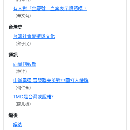
有人對「金慶號」血案表示憤怒嗎？
（辛文菊）
台灣史
台灣社會變遷與文化
（蔡子民）
通訊
向貴刊致敬
（林沖）
申辦奧運 雪梨聯美英對中國打人權牌
（何仁全）
TMD是台灣或脫離?!
（陳北機）
編後
編後