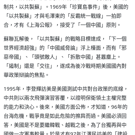
制共，以共製蘇」。1969年「珍寶島事件」後，美國的
「以共製蘇」才與毛澤東的「反霸統一戰線」一拍即
合，才有《上海公報》，接受了「一個中國」原則。
蘇聯瓦解後，「以共製蘇」的戰略目標達成，「下一個
世界經濟超強」的「中國威脅論」浮上檯面，而有「邪
惡帝國」、「頭號敵人」、「拆散中國」甚囂塵上。
「遏制」還是「交往」，遂成為後冷戰時期美國國內對
華政策辯論的焦點。
1995年，李登輝訪美是美國測試中共對台政策的底線，
中共則以兩次飛彈演習答覆，以證明保衛領土主權完整
的能力和決心。後來，美國方面公佈，才知道，96年的
台海危機，戰爭竟是如此危險的擦肩而過。美國必須回
答，美國是不是要繼韓戰、越戰之後，為了台獨再與中
國做一次軍事較量。於是才有97年江澤民訪美的「建設