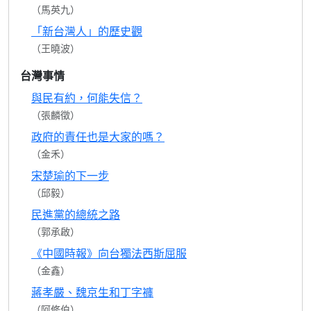
（馬英九）
「新台灣人」的歷史觀
（王曉波）
台灣事情
與民有約，何能失信？
（張麟徵）
政府的責任也是大家的嗎？
（金禾）
宋楚瑜的下一步
（邱毅）
民進黨的總統之路
（郭承啟）
《中國時報》向台獨法西斯屈服
（金鑫）
蔣孝嚴、魏京生和丁字褲
（阿修伯）