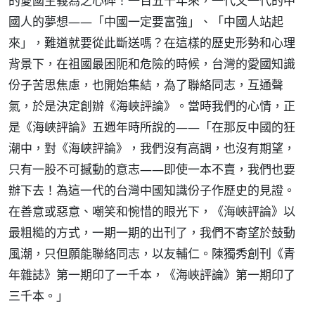
的愛國主義為之心碎！一百五十年來，一代又一代的中
國人的夢想——「中國一定要富強」、「中國人站起
來」，難道就要從此斷送嗎？在這樣的歷史形勢和心理
背景下，在祖國最困阨和危險的時候，台灣的愛國知識
份子苦思焦慮，也開始集結，為了聯絡同志，互通聲
氣，於是決定創辦《海峽評論》。當時我們的心情，正
是《海峽評論》五週年時所說的——「在那反中國的狂
潮中，對《海峽評論》，我們沒有高調，也沒有期望，
只有一股不可撼動的意志——即使一本不賣，我們也要
辦下去！為這一代的台灣中國知識份子作歷史的見證。
在善意或惡意、嘲笑和惋惜的眼光下，《海峽評論》以
最粗糙的方式，一期一期的出刊了，我們不寄望於鼓動
風潮，只但願能聯絡同志，以友輔仁。陳獨秀創刊《青
年雜誌》第一期印了一千本，《海峽評論》第一期印了
三千本。」