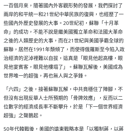
一百個月來，隨著國內外客觀形勢的發展，我們探討了
兩岸的和平統一和21世紀中華民族的復興，也經歷了一
些國內外歷史發展的大事。20世紀初，蘇聯「十月革
命」的成功，不能不說是繼美國獨立革命和法國大革命
之後的人類歷史的大事，而在21世紀與美國爭霸全球的
蘇聯，居然在1991年頹傾了，而使得俄羅斯至今陷入政
治經濟的泥淖裡難以自拔，這真是「眼見他起高樓，眼
見他宴賓客，眼見他樓塌了」。蘇聯瓦解後，美國成為
世界唯一的超強，再也無人與之爭鋒。
「六四」之後，接著蘇聯瓦解，中共竟穩住了陣腳，不
但沒有出現反華人士所預期的「骨牌效應」，反而以二
位數字的經濟成長率不斷攀升，於是「下一個世界經濟
超強」之聲鵲起。
50年代韓戰後，美國的遠東戰略本是「以獨制蔣，以蔣