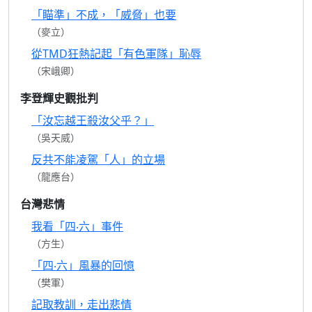
「瞄準」不成，「威脅」也要
（麥立）
從TMD狂熱記起「有色軍隊」恥辱
（宋峨卿）
李登輝史觀批判
「汝忘越王殺汝父乎？」
（吳天威）
反共不能凌駕「人」的立場
（龍應台）
台灣悲情
我看「四‧六」事件
（方生）
「四‧六」風暴的回憶
（樊軍）
記取教訓，走出悲情