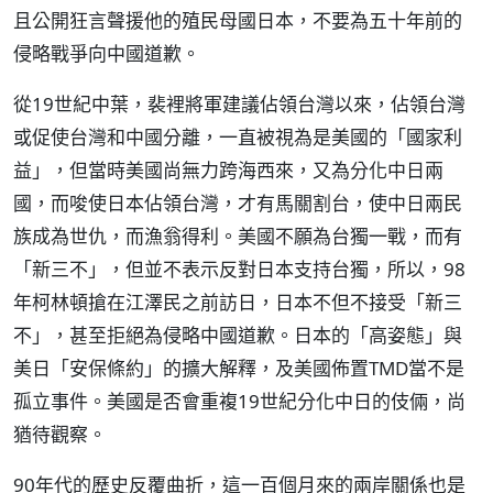
且公開狂言聲援他的殖民母國日本，不要為五十年前的
侵略戰爭向中國道歉。
從19世紀中葉，裴裡將軍建議佔領台灣以來，佔領台灣
或促使台灣和中國分離，一直被視為是美國的「國家利
益」，但當時美國尚無力跨海西來，又為分化中日兩
國，而唆使日本佔領台灣，才有馬關割台，使中日兩民
族成為世仇，而漁翁得利。美國不願為台獨一戰，而有
「新三不」，但並不表示反對日本支持台獨，所以，98
年柯林頓搶在江澤民之前訪日，日本不但不接受「新三
不」，甚至拒絕為侵略中國道歉。日本的「高姿態」與
美日「安保條約」的擴大解釋，及美國佈置TMD當不是
孤立事件。美國是否會重複19世紀分化中日的伎倆，尚
猶待觀察。
90年代的歷史反覆曲折，這一百個月來的兩岸關係也是