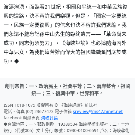
波濤洶湧，面臨著21世紀，祖國和平統一和中華民族復
興的道路，決不容許我們樂觀。但是，「國家一定要統
一，民族一定要復興」的信念也決不容許我們退縮。我
們永遠不能忘記孫中山先生的臨終遺言——「革命尚未
成功，同志仍須努力」。《海峽評論》也必追隨海內外
中華兒女，為我們這苦難而偉大的祖國繼續奮鬥底於成
功。◆
創刊宗旨：一、政治民主，社會平等；二、兩岸整合，祖國
統一；三、復興中華，世界和平。
ISSN 1018-1075 版權所有 © 《海峽評論》雜誌社
電話、傳真 (02) 23677473 電子信箱
sreview@ms47.hinet.net
facebook 粉絲專頁
海峽評論
●台灣地區：一、郵政劃撥：19389534 海峽學術出版社；二、土地
銀行（代號005）文山分行 帳號：0930-0100-6591 戶名：海峽學術