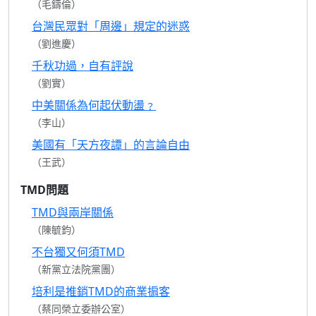
（毛鑄倫）
台灣民眾對「周邊」規定的迷惑
（劉進慶）
千秋功過，自有評說
（劉實）
中美關係為何起伏動盪﹖
（李山）
美國有「天方夜譚」的言論自由
（王武）
TMD問題
TMD與兩岸關係
（陳毓鈞）
不台獨又何須TMD
（新黨立法院黨團）
培利是推銷TMD的商業掮客
（蔡同榮立委辦公室）