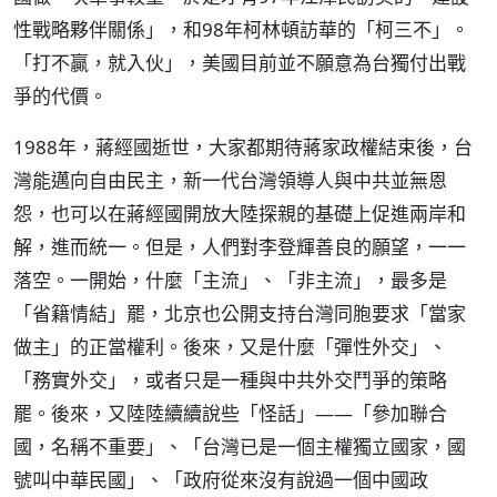
性戰略夥伴關係」，和98年柯林頓訪華的「柯三不」。
「打不贏，就入伙」，美國目前並不願意為台獨付出戰
爭的代價。
1988年，蔣經國逝世，大家都期待蔣家政權結束後，台
灣能邁向自由民主，新一代台灣領導人與中共並無恩
怨，也可以在蔣經國開放大陸探親的基礎上促進兩岸和
解，進而統一。但是，人們對李登輝善良的願望，一一
落空。一開始，什麼「主流」、「非主流」，最多是
「省籍情結」罷，北京也公開支持台灣同胞要求「當家
做主」的正當權利。後來，又是什麼「彈性外交」、
「務實外交」，或者只是一種與中共外交鬥爭的策略
罷。後來，又陸陸續續說些「怪話」——「參加聯合
國，名稱不重要」、「台灣已是一個主權獨立國家，國
號叫中華民國」、「政府從來沒有說過一個中國政