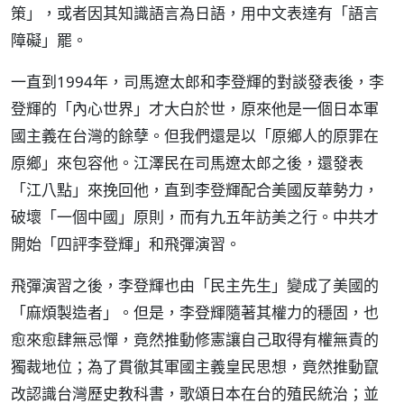
策」，或者因其知識語言為日語，用中文表達有「語言
障礙」罷。
一直到1994年，司馬遼太郎和李登輝的對談發表後，李
登輝的「內心世界」才大白於世，原來他是一個日本軍
國主義在台灣的餘孽。但我們還是以「原鄉人的原罪在
原鄉」來包容他。江澤民在司馬遼太郎之後，還發表
「江八點」來挽回他，直到李登輝配合美國反華勢力，
破壞「一個中國」原則，而有九五年訪美之行。中共才
開始「四評李登輝」和飛彈演習。
飛彈演習之後，李登輝也由「民主先生」變成了美國的
「麻煩製造者」。但是，李登輝隨著其權力的穩固，也
愈來愈肆無忌憚，竟然推動修憲讓自己取得有權無責的
獨裁地位；為了貫徹其軍國主義皇民思想，竟然推動竄
改認識台灣歷史教科書，歌頌日本在台的殖民統治；並