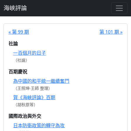
跳至主要內容
海峽評論
« 第 99 期
第 101 期 »
社論
一百個月的日子
（社論）
百期慶祝
為中國的和平統一繼續奮鬥
（王照坤‧王師 整理）
賀《海峽評論》百期
（胡秋原等）
國際政治與外交
日本防衛政策的轉守為攻