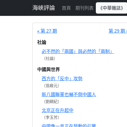
跳至主要內容
海峽評論
首頁
期刊列表
《中華雜誌》
« 第 27 期
第 29 期 
社論
必不然的「兩國」與必然的「兩制」
（社論）
中國與世界
西方的「反中」攻勢
（翁啟元）
新八國聯軍也嚇不倒中國人
（劉綱紀）
北京正在升起中
（李玉芳）
中國像一具正在發動的引擎