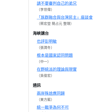
請不要審判自己的弟兄
（李世偉）
「族群融合與台灣民主」座談會
（蔡宏堃 簡占元 整理）
海峽講台
也評彭明敏
（張潤冬）
根本是國家認同問題
（中一）
在野統派的理論與現實
（吳俊宏）
通訊
兩岸殊途應同歸
（東方藍）
統一戰爭為何不可