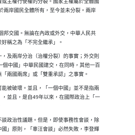
權或主權行使權的分裂。國家主權屬於全體國
屬於兩岸國民全體所有，至今並未分裂。兩岸
9個邦交國。無論在內政或外交，中華人民共
只好稱之為「不完全繼承」。
一，及兩岸分治（治權分裂）的事實；外交則
一個中國」中華民國建交，在同時，其他一百
無「兩國兩席」或「雙重承認」之事實。
可能被破壞。並且，「一個中國」並不是指兩
，並且，是自49年以來，在國際政治上「一
。
不談政治性議題。但是，即使事務性會談，除
中國」原則，「辜汪會談」必然失敗，李登輝