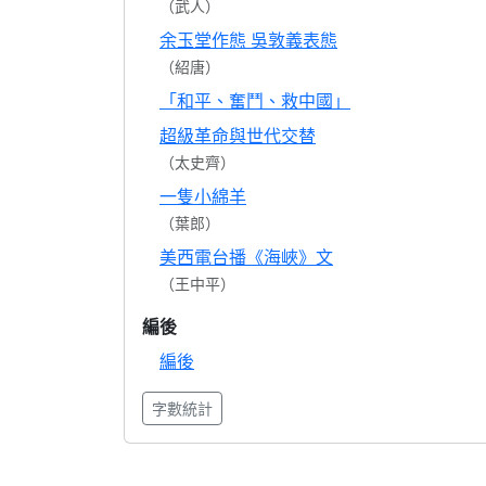
（武人）
余玉堂作態 吳敦義表態
（紹唐）
「和平、奮鬥、救中國」
超級革命與世代交替
（太史齊）
一隻小綿羊
（葉郎）
美西電台播《海峽》文
（王中平）
編後
編後
字數統計