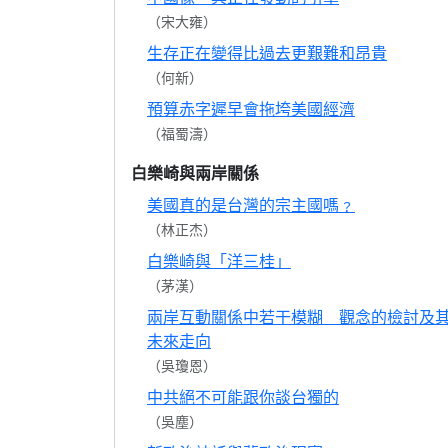
（宋大雍）
生存正在變得比過去更艱難和昂貴
（何新）
預算赤字遲早會拖垮美國經濟
（福蜀濤）
白樂崎與兩岸關係
美國真的是台灣的宗主國嗎﹖
（林正杰）
白樂崎與「洋三桂」
（茅漢）
兩岸互動關係中若干模糊 觀念的檢討及
未來走向
（吳瓊恩）
中共絕不可能跟你談台獨的
（吳塵）