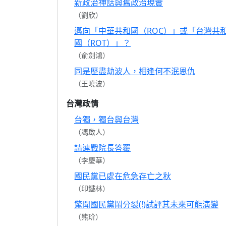
新政治神話與舊政治現實
（劉欣）
邁向「中華共和國（ROC）」或「台灣共
國（ROT）」？
（俞劍鴻）
同是歷盡劫波人，相逢何不泯恩仇
（王曉波）
台灣政情
台獨，獨台與台灣
（馮啟人）
請連戰院長答覆
（李慶華）
國民黨已處在危急存亡之秋
（印鐵林）
驚聞國民黨鬧分裂(!)試評其未來可能演變
（熊玠）