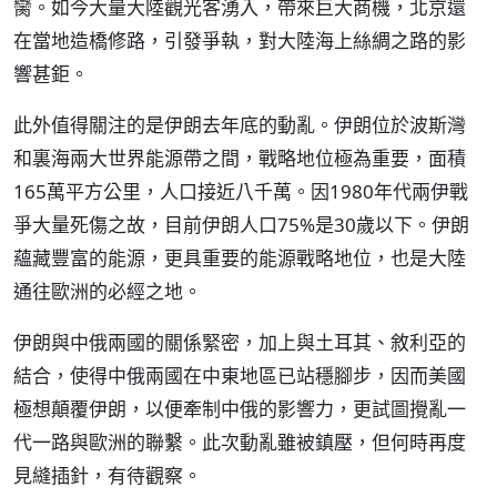
臠。如今大量大陸觀光客湧入，帶來巨大商機，北京還
在當地造橋修路，引發爭執，對大陸海上絲綢之路的影
響甚鉅。
此外值得關注的是伊朗去年底的動亂。伊朗位於波斯灣
和裏海兩大世界能源帶之間，戰略地位極為重要，面積
165萬平方公里，人口接近八千萬。因1980年代兩伊戰
爭大量死傷之故，目前伊朗人口75%是30歲以下。伊朗
蘊藏豐富的能源，更具重要的能源戰略地位，也是大陸
通往歐洲的必經之地。
伊朗與中俄兩國的關係緊密，加上與土耳其、敘利亞的
結合，使得中俄兩國在中東地區已站穩腳步，因而美國
極想顛覆伊朗，以便牽制中俄的影響力，更試圖攪亂一
代一路與歐洲的聯繫。此次動亂雖被鎮壓，但何時再度
見縫插針，有待觀察。