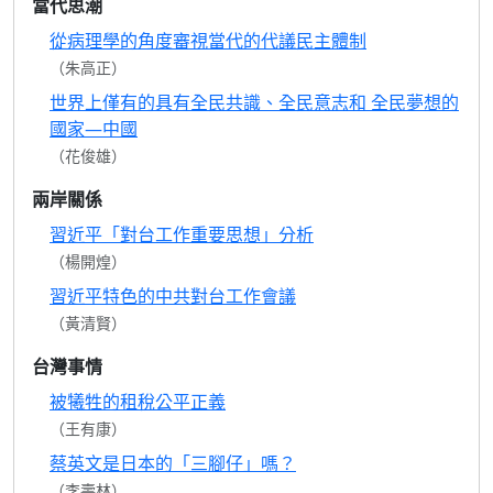
當代思潮
從病理學的角度審視當代的代議民主體制
（朱高正）
世界上僅有的具有全民共識、全民意志和 全民夢想的
國家—中國
（花俊雄）
兩岸關係
習近平「對台工作重要思想」分析
（楊開煌）
習近平特色的中共對台工作會議
（黃清賢）
台灣事情
被犧牲的租稅公平正義
（王有康）
蔡英文是日本的「三腳仔」嗎？
（李壽林）