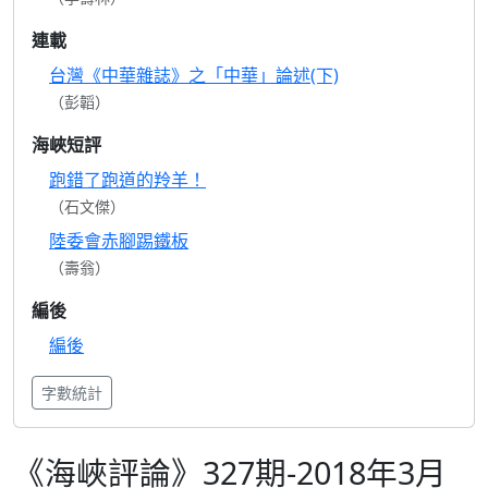
連載
台灣《中華雜誌》之「中華」論述(下)
（彭韜）
海峽短評
跑錯了跑道的羚羊！
（石文傑）
陸委會赤腳踢鐵板
（壽翁）
編後
編後
字數統計
《海峽評論》327期-2018年3月