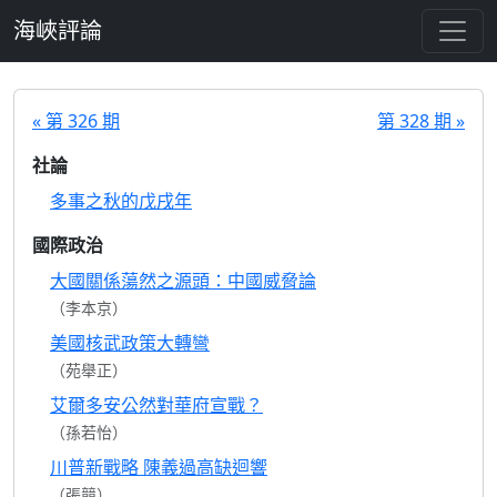
跳至主要內容
海峽評論
« 第 326 期
第 328 期 »
社論
多事之秋的戊戌年
國際政治
大國關係蕩然之源頭：中國威脅論
（李本京）
美國核武政策大轉彎
（苑舉正）
艾爾多安公然對華府宣戰？
（孫若怡）
川普新戰略 陳義過高缺迴響
（張競）