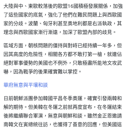
大陸與中、東歐較落後的歐盟16國積極發展關係，加強
了這些國家的底氣，強化了他們在難民問題上與西歐國
家的分歧。波蘭、匈牙利甚至奧地利都是右派執政，其
理念與西歐國家漸行漸遠，加深了歐盟內部的歧見。
區域方面，朝核問題的僵持與對峙已經持續一年多，但
因其高度的危險性，相關各方都不敢打第一槍，就連佔
絕對軍事優勢的美國也不例外，只敢極盡所能地文攻武
嚇，因為戰爭的後果確實難以掌控。
華府無意與平壤和談
日前朝鮮派團參加韓國平昌冬季奧運，確實引發兩韓和
解的期待。但美韓在冬運之前就再度宣布，在冬運結束
後將繼續聯合軍演，無意與朝鮮和談。雖然金正恩邀請
南韓文在寅總統往訪，也獲得了善意的回應，但美國這