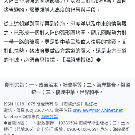
大陸日益增強的國際影響力，以及其對台的作為，如何
趨吉避凶，需要領導人高度的智慧與手段。
從上述朝鮮到兩岸再到南海、印度洋以及中東的情勢觀
之，已形成一個對大陸的弧形圍堵圈，顯示國際勢力對
一帶一路的破壞，更是對中華民族偉大復興的挑戰。面
對此情勢，蔡政府要做西方霸道的鷹犬，還是東方王道
的干城，必須審思慎擇。【湯紹成撰稿】◆
創刊宗旨：一、政治民主，社會平等；二、兩岸整合，祖國
統一；三、復興中華，世界和平。
ISSN 1018-1075 版權所有 © 《海峽評論》雜誌社
電話、傳真 (02) 23677473 電子信箱
sreview@ms47.hinet.net
facebook 粉絲專頁
海峽評論
●台灣地區：一、郵政劃撥：19389534 海峽學術出版社；二、土地
銀行（代號005）文山分行 帳號：0930-0100-6591 戶名：海峽學術