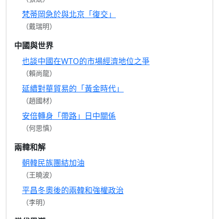
梵蒂岡急於與北京「復交」
（戴瑞明）
中國與世界
也談中國在WTO的市場經濟地位之爭
（賴尚龍）
延續對華貿易的「黃金時代」
（趙國材）
安倍轉身「帶路」日中關係
（何思慎）
兩韓和解
朝韓民族團結加油
（王曉波）
平昌冬奧後的兩韓和強權政治
（李明）