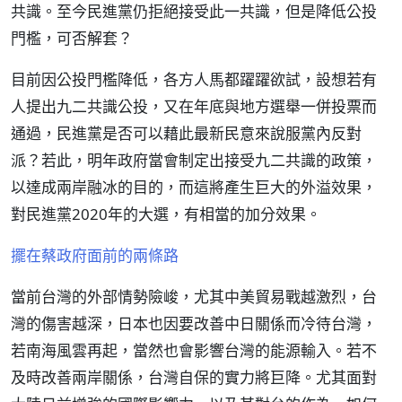
共識。至今民進黨仍拒絕接受此一共識，但是降低公投
門檻，可否解套？
目前因公投門檻降低，各方人馬都躍躍欲試，設想若有
人提出九二共識公投，又在年底與地方選舉一併投票而
通過，民進黨是否可以藉此最新民意來說服黨內反對
派？若此，明年政府當會制定出接受九二共識的政策，
以達成兩岸融冰的目的，而這將產生巨大的外溢效果，
對民進黨2020年的大選，有相當的加分效果。
擺在蔡政府面前的兩條路
當前台灣的外部情勢險峻，尤其中美貿易戰越激烈，台
灣的傷害越深，日本也因要改善中日關係而冷待台灣，
若南海風雲再起，當然也會影響台灣的能源輸入。若不
及時改善兩岸關係，台灣自保的實力將巨降。尤其面對