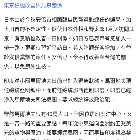
東京積極改善與北京關係
日本由於今秋安倍首相面臨自民黨黨魁連任的選舉，加
上川普的不確定性，促使日本外相和野太郎1月底訪問北
京，有意積極改善中日關係。如日方已表示有意加入一
帶一路，更期待習近平訪日。若大陸觀光客增加，有益
於安倍黨魁的連任。安倍已下令不得改善與台灣的關
係，以免節外生枝。
印度洋小國馬爾地夫日前已進入緊急狀態。馬爾地夫現
任總統亞明親中，而前任總統那西德親印度，印度已經
滲入馬爾地夫司法機關，要求總統釋放政治犯。
雖然馬爾地夫只有40萬人口，但因位居印度洋中心，又
是一帶一路的重要節點，每年從中東運向亞洲約五兆美
元的貨物與原油，都要經過馬國，因而早被印度視為禁