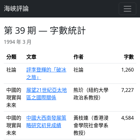
跳至主要內容
海峽評論
第 39 期 — 字數統計
1994 年 3 月
分類
文章
作者
字數
社論
評李登輝的「破冰
社論
1,260
之旅」
中國的
展望21世紀亞太地
熊玠（紐約大學
7,227
現實與
區之國際關係
政治系教授）
未來
中國的
中國大西南發展策
黃枝連（香港浸
4,584
現實與
略研究初見成績
會學院社會學系
未來
教授）