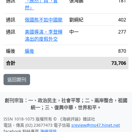
通訊
「應然」與「實
張海鵬
181
然」
通訊
俄國熊不如中國龍
劉綱紀
402
通訊
美國導演，李登輝
中一
277
演出的度假外交
編後
編後
870
合計
73,706
返回期刊
創刊宗旨：一、政治民主，社會平等；二、兩岸整合，祖國
統一；三、復興中華，世界和平。
ISSN 1018-1075 版權所有 © 《海峽評論》雜誌社
電話、傳真 (02) 23677473 電子信箱
sreview@ms47.hinet.net
facebook 粉絲專頁
海峽評論