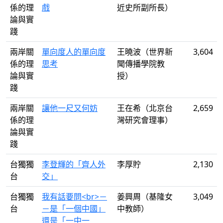
係的理
戲
近史所副所長）
論與實
踐
兩岸關
單向度人的單向度
王曉波（世界新
3,604
係的理
思考
聞傳播學院教
論與實
授）
踐
兩岸關
讓他一尺又何妨
王在希（北京台
2,659
係的理
灣研究會理事）
論與實
踐
台獨獨
李登輝的「齊人外
李厚貯
2,130
台
交」
台獨獨
我有話要問<br>－
姜興周（基隆女
3,049
台
－是「一個中國」
中教師）
還是「一中一