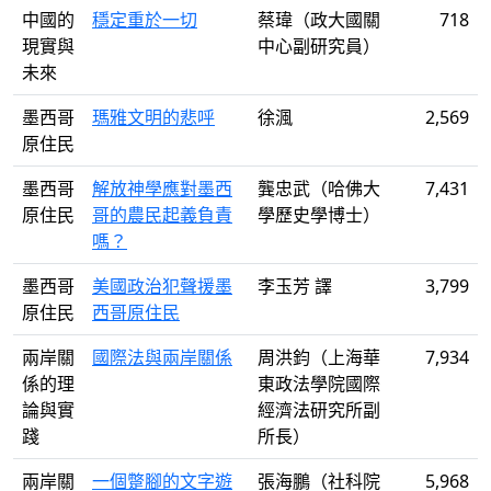
中國的
穩定重於一切
蔡瑋（政大國關
718
現實與
中心副研究員）
未來
墨西哥
瑪雅文明的悲呼
徐渢
2,569
原住民
墨西哥
解放神學應對墨西
龔忠武（哈佛大
7,431
原住民
哥的農民起義負責
學歷史學博士）
嗎？
墨西哥
美國政治犯聲援墨
李玉芳 譯
3,799
原住民
西哥原住民
兩岸關
國際法與兩岸關係
周洪鈞（上海華
7,934
係的理
東政法學院國際
論與實
經濟法研究所副
踐
所長）
兩岸關
一個蹩腳的文字遊
張海鵬（社科院
5,968