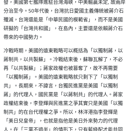
發，美國第七艦隊進駐台灣海峽，中美輸贏未定, 故兩岸
分治至今。50年代後，台灣抗日愛國主義傳統被蔣介石
殲滅，台灣還能是「中華民國的模範省」，而不是美國
研擬的「台灣共和國」，在島內，主要還是依賴蔣介石
帶來的中國勢力。
冷戰時期，美國的遠東戰略可以概括為「以獨制蔣，以
蔣制共，以共製蘇」。冷戰結束後，蘇聯瓦解了，不必
再「以共製蘇」；蔣家政權也被篡奪了，故不再需要
「以獨制蔣」。美國的遠東戰略就只剩下了「以獨制
共」。長期來，不諱言，台獨民進黨是美國「以獨制
蔣」的代理人，國民黨是「以蔣制共」的代理人。蔣家
政權結束後，李登輝與民進黨之爭其實只是美國「以獨
制共」的在台代理權之爭。所以，林洋港指李登輝是
「美日兒皇帝」，也就是指他是美日外來勢力的代理
人。在「三黨不過半」的情形下，只有藍綠配才能共同