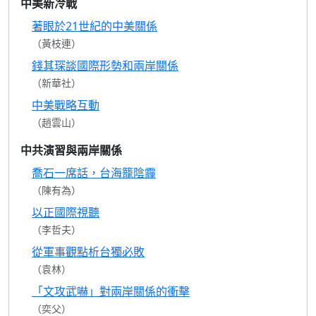
中美新冷戰
著眼於21世紀的中美關係
（黃枝連）
錢其琛談國際形勢和兩岸關係
（新華社）
中美戰略互動
（趙雲山）
中共演習與兩岸關係
喬石一席話，台海籠陰霾
（陳有為）
以正國際視聽
（李哲夫）
從軍事觀點析台獨必敗
（袁林）
「文攻武嚇」對兩岸關係的衝擊
（奕父）