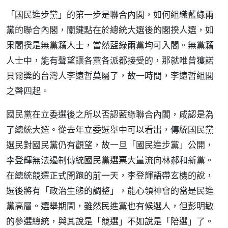
「國民進步黨」的第一步是聯合內閣，如何組織藍綠兩
黨的聯合內閣，關鍵點在於總統大選後的閣揆人選，如
果閣揆是無黨籍人士，當然藍綠兩黨均可入閣。無黨籍
人士中，能有聲望讓各黨各派都接受的，那就唯曾獲諾
貝爾獎的台灣人李遠哲莫屬了，故一時間，李遠哲組閣
之聲四起。
國民黨在立委選後之所以否認藍綠聯合內閣，咸認是為
了總統大選。從去年立委選舉中可以看出，傳統國民黨
選民對國民黨仍有觀望，故一旦「國民進步黨」公開，
李登輝無法遏制傳統國民黨選票大量流向林郝和新黨。
在總統競選正式開跑的前一天，李登輝語帶玄機的說，
選後將有「政治生態的調整」，能心領神會的當是民進
黨高層。選舉期間，雖然民進黨也有候選人，但彭明敏
的參選總統，與其說是「競選」不如說是「陪選」了。