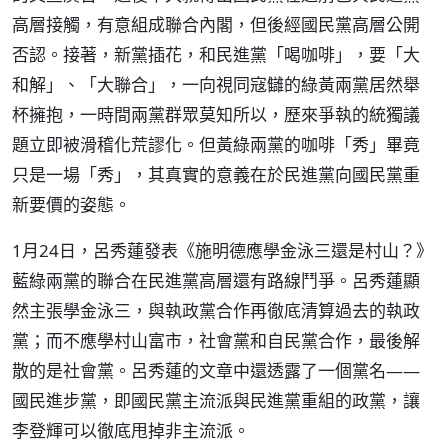
高層接觸，有意組成聯合內閣，但後經國民黨高層公開
否認。接著，新黨插花，和民進黨「喝咖啡」，要「大
和解」、「大聯合」，一向視同寇讎的綠黃兩黨居然舉
杯擁抱，一時間兩黨群眾莫知所以，歷來爭執的統獨議
題立即被滑稽化荒謬化。但黃綠兩黨的咖啡「秀」畢竟
只是一場「秀」，其真實的意義在於民進黨向國民黨重
新要價的姿態。
1月24日，呂秀蓮發表《施明德應學金泳三還是村山？》
藍綠兩黨的聯合在民進黨高層還有路線鬥爭。呂秀蓮顯
然主張學金泳三，與執政黨合作再徹底清算過去的執政
黨；而不應學村山富市，社會黨和自民黨合作，最後解
散的是社會黨。呂秀蓮的文章中還透露了一個黨名——
國民進步黨，即國民黨主流派與民進黨重組的政黨，讓
李登輝可以徹底甩掉非主流派。