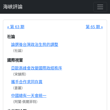
跳至主要內容
海峽評論
« 第 63 期
第 65 期 »
社論
論選後台灣政治生態的調整
（社論）
國際視窗
亞歐高峰會改變國際政經秩序
（宋鎮照）
攜手合作求同存異
（姜麗）
中國總有一天會統一
（阿蘭‧佩爾菲特）