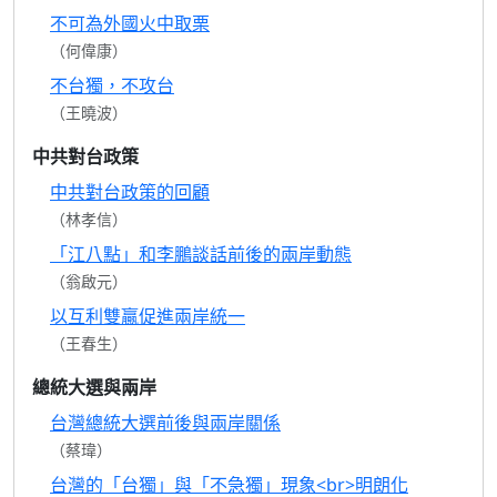
不可為外國火中取栗
（何偉康）
不台獨，不攻台
（王曉波）
中共對台政策
中共對台政策的回顧
（林孝信）
「江八點」和李鵬談話前後的兩岸動態
（翁啟元）
以互利雙贏促進兩岸統一
（王春生）
總統大選與兩岸
台灣總統大選前後與兩岸關係
（蔡瑋）
台灣的「台獨」與「不急獨」現象<br>明朗化