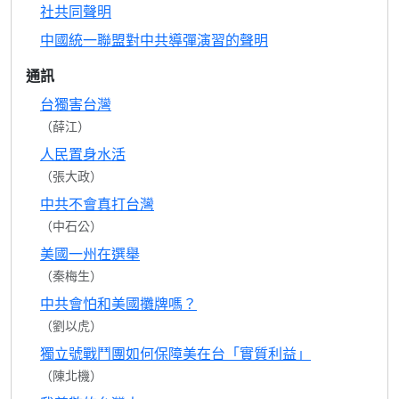
社共同聲明
中國統一聯盟對中共導彈演習的聲明
通訊
台獨害台灣
（薛江）
人民置身水活
（張大政）
中共不會真打台灣
（中石公）
美國一州在選舉
（秦梅生）
中共會怕和美國攤牌嗎？
（劉以虎）
獨立號戰鬥團如何保障美在台「實質利益」
（陳北機）