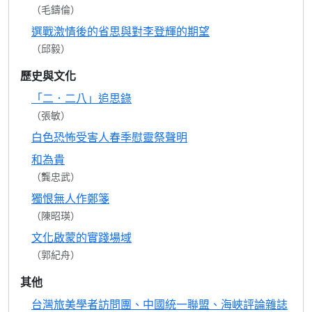
（毛鑄倫）
選戰激情後的省思與對李登輝的期望
（邱毅）
歷史與文化
「二．二八」追思錄
（張敏）
白色恐怖受害人春季慰靈祭聲明
和為貴
（龔忠武）
獨恨無人作鄭箋
（陳昭瑛）
文化啟蒙的實踐場域
（郭紀舟）
其他
台灣旅美學者訪問團、中國統一聯盟、海峽評論雜誌