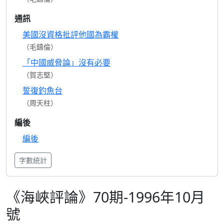
通訊
美國沒資格批評他國為霸權
（毛鑄倫）
「中國威脅論」沒有必要
（賀志堅）
誓復釣魚台
（周天柱）
編後
編後
字數統計
《海峽評論》70期-1996年10月
號