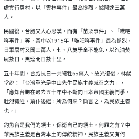
處實行屠村，以「雲林事件」最為慘烈，據聞達三萬
人。
民國後，台胞又人心思漢，而有「苗栗事件」、「噍吧
哖事件」等。其中以1915年「噍吧哖事件」最為慘烈，
日軍屠村又聞三萬人，七、八歲學童不能免，以汽油焚
屍數日，黑煙閉日數十里。
五十年間，台胞抗日一共犧牲65萬人。故光復後，林獻
堂說：「台灣重光是中山先生民族主義感召之力」，
「應知台胞在過去五十年中不斷向日本帝國主義鬥爭，
壯烈犧牲，前仆後繼，所為何來？簡言之，為民族主義
也。」
釣魚台是我們的領土，保衛自己的領土，何罪之有？中
華民族主義是台灣本土的傳統精神，民族主義又有何