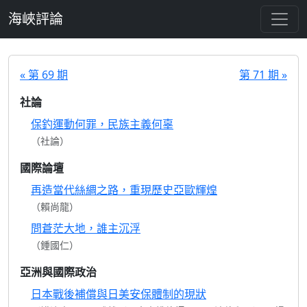
跳至主要內容
海峽評論
« 第 69 期
第 71 期 »
社論
保釣運動何罪，民族主義何辜
（社論）
國際論壇
再造當代絲綢之路，重現歷史亞歐輝煌
（賴尚龍）
問蒼茫大地，誰主沉浮
（鍾國仁）
亞洲與國際政治
日本戰後補償與日美安保體制的現狀