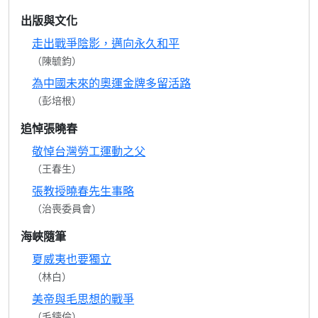
出版與文化
走出戰爭陰影，邁向永久和平
（陳毓鈞）
為中國未來的奧運金牌多留活路
（彭培根）
追悼張曉春
敬悼台灣勞工運動之父
（王春生）
張教授曉春先生事略
（治喪委員會）
海峽隨筆
夏威夷也要獨立
（林白）
美帝與毛思想的戰爭
（毛鑄倫）