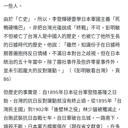
一些人。
由於「亡史」，所以，李登輝硬要學日本軍國主義「死
鴨硬嘴巴」，非把台灣光復說成「終戰」不可。彭明敏
不但被亡了台灣人是中國人的歷史，也被亡了他所生長
的日據時代的歷史。他說：「雖然，知識份子在日據時
期普遍抱持反日情緒，不滿日本對台之歧視，但在日本
統治的五十年當中，除了霧社事件及些許零星事件外，
並未引起龐大的反對運動。」（《彭明敏看台灣》，頁
86）
但歷史的事實是：自1895年日本征台軍登陸基隆之日
始，台灣的抗日反對運動就沒有終止過。從1895年「台
灣民主國」到1902年「後壁林之役」林少貓被殲滅止，
台胞武裝抗日血戰七年。自日軍破台北城，一路南下，
燒殺不斷，日本軍方檔案俱在（現存省文獻會），在多