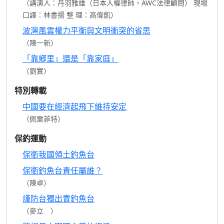
（講演人：丹羽雅雄（日本人權律師，AWC法律顧問） 現場
口譯：林書揚 整 理：高偉凱）
波灣風雲權力平衡與文明衝突的省思
（陳一新）
「靠鄉里」還是「靠家庭」
（劉實）
特別轉載
中國要在經濟起飛下維持安定
（佩雷菲特）
保釣運動
保衛我國領土釣魚台
保衛釣魚台責任屬誰？
（陳卓）
謹防台獨出賣釣魚台
（麥立 ）