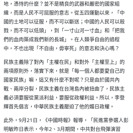
地，憑恃的什麼？並不是精良的武器和嚴密的國家組
織，而是人民不可屈服的意志。從五四運動以來，「中
國的土地可以征服，而不可以斷送；中國的人民可以殺
戮，而不可以低頭」，到「一寸山河一寸血」和「把我
們的血肉築成我們新的長城」。在人類爭自由的過程
中，不也出現「不自由，毋寧死」的意志和決心嗎？
民族主義除了對內「主權在民」和對外「主權至上」的
兩項原則外，落實下來，就是「每一個人都要愛自己的
國家民族」嘛，這又有什麼不對呢？只是由於國共內
戰、兩岸分裂，民族主義在台灣島內被扭曲了，民族主
義必須要服從黨派利益，要服從政權利益。所以，李登
輝首先倡言，中華民族主義壓迫了他的媚日政權。
此外，9月21日，《中國時報》報導，「民進黨參選人彭
明敏昨日表示，今年2、3月期間，中共對台飛彈演習