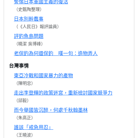
警惕日本軍國主義的復活
（史甄陶整理）
日本別幹蠢事
（《人民日》報評論員）
評釣魚島問題
（曉潔 吳博峰）
老保釣為何還保釣 嘆一句：造物弄人
台灣事情
東亞冷戰和國家暴力的產物
（陳明忠）
走出李登輝的政策迷宮，重新檢討國家競爭力
（邱毅）
而今舉國皆沉醉，何處千秋翰墨林
（朱高正）
誰該「戒急用忍」
（王曉波）