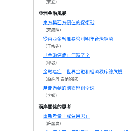
（麥立）
亞洲金融風暴
東方與西方價值的保衛戰
（宋鎮照）
從東亞金融風暴管測明年台灣經濟
（于宗先）
「金融癌症」何時了？
（邱毅）
金融癌症：世界金融和經濟秩序總危機
（喬納丹‧泰納鮑姆）
產能過剩的幽靈徘徊全球
（李娟）
兩岸關係的思考
重新考量「戒急用忍」
（許歷農）