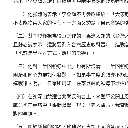
邁出「李登輝光環」的談話。談話中有幾個要點特別
（一）他強烈的表示，李登輝不再參選總統，「大家
不太能獲得大家的信任。一方面又透露了自己參選的
（二）對李登輝視為得意之作的司馬遼太郎的〈台灣
且蘇志誠表示，還將要列入台灣歷史教科書），連戰
「也許是受表達方式、環境的影響」。
（三）他對「鞏固領導中心」也有所澄清，「鞏固領
團結和向心力要如何凝聚」。如果李主席的領導不能
連戰雖未明言，但眾所周知，在李登輝的領導下才造
（四）在謝深山競選台北縣長的台上，李登輝公開主
戰竟也在專訪中「乘勝追擊」說：「老人津貼，我當
對的事情。」
（五）關於新黨的問題，他雖沒有直接正面的答覆，