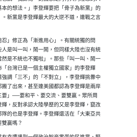
基本的想法。」李登輝要把「骨子為新黨」的
」。新黨是李登輝最大的大逆不道，連戰之言
用忍」修正為「漸進用心」。有關統獨的問
些人是叫一叫，鬧一鬧，但同樣大陸也沒有統
當然是不統也不獨啦」。那些「叫一叫、鬧一
佈「台灣已是一個主權獨立國家」的李登輝
還強調「三不」的「不對立」，李登輝挑釁中
都搬了出來，甚至連美國都認為李登輝是兩岸
三要」──要和平、要交流、要雙贏。眾所周
登輝，反對承認大陸學歷的又是李登輝，竄改
部隊的也是李登輝。李登輝還活在「大東亞共
要雙贏嗎？
黨有幸遭遇到一個政治智商零蛋的民進黨，緊