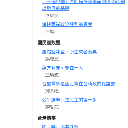
「一個中國」原則是海峽兩岸關係<br>賴
以發展的基礎
（李家泉）
海峽兩岸政治談判的思考
（辛旗）
國民黨敗選
履霜堅冰至，所由來者漸矣
（吳瓊恩）
萬方有罪，罪在一人
（王曉波）
台獨黨綱是國民黨在台執政的保證書
（郭承啟）
公平選舉只是民主的第一步
（李哲夫）
台灣情事
國之將亡必有妖孽