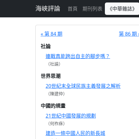
跳至主要內容
海峽評論
首頁
期刊列表
《中華雜誌》
« 第 84 期
第 86 期 
社論
連戰真能跨出自主的腳步嗎？
（社論）
世界思潮
20世紀末全球民族主義發展之解析
（陳建仲）
中國的規畫
21世紀中國發展的規劃
（何祚庥）
建造一條中國人民的新長城