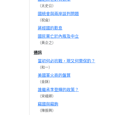
（太史公）
國統會與兩岸談判問題
（祝侖）
蔣經國的歎息
國民黨亡於內叛及中立
（黃企之）
通訊
當初何必抗戰，現又何需保釣？
（和一）
美國軍火商的盤算
（金鉌）
誰繼承李登輝的政策？
（宋峨卿）
竊國與竊鉤
（陳振興）