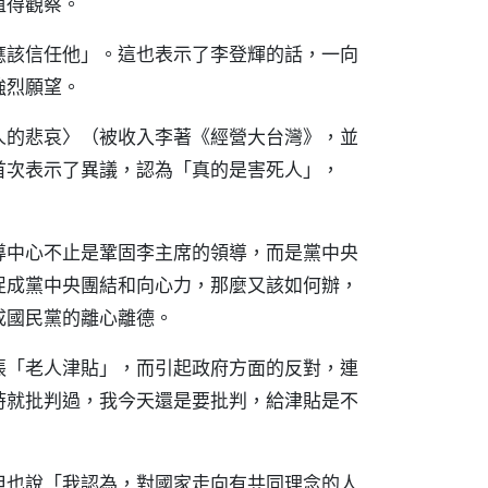
值得觀察。
應該信任他」。這也表示了李登輝的話，一向
強烈願望。
人的悲哀〉（被收入李著《經營大台灣》，並
首次表示了異議，認為「真的是害死人」，
導中心不止是鞏固李主席的領導，而是黨中央
促成黨中央團結和向心力，那麼又該如何辦，
成國民黨的離心離德。
張「老人津貼」，而引起政府方面的反對，連
時就批判過，我今天還是要批判，給津貼是不
但也說「我認為，對國家走向有共同理念的人