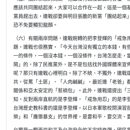
應該共同團結起來，大家可以合作在一起，這是一個
黨員趕出去，連戰卻要與明目張膽的新黨「團結起來
恐不免要觸犯龍顏。
（六）有關兩岸問題，連戰婉轉的把李登輝的「戒急
題，連戰也很務實，「今天台灣沒有獨立的本錢，有
一的條件，一個沒本錢，一個沒條件，台灣怎麼走，
鬧」的，除了民進黨外，是不是包括找外國媒體來宣
呢？那只有連戰心裡明白。除了不統、不獨外，連戰
共，從罵「土匪」、「人肉鹹鹹」，最近連「老爸」
關係和亞太安定的「惹禍包」。此外，連戰還提出「
知，反對兩岸直航的是李登輝，「戒急用忍」的是李
台灣歷史教科書的還是李登輝，以日本軍歌校閱演習
榮」和「膺懲暴支」的世界裡，是要和平、要交流、
台獨是一顆兩岸和平及台海安全的不定時炸彈，國民