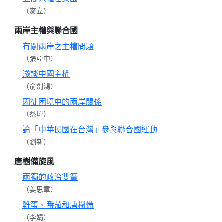
（麥立）
兩岸主權與聯合國
有關兩岸之主權問題
（張亞中）
淺談中國主權
（俞劍鴻）
囚徒困境中的兩岸關係
（蔡瑋）
論「中華民國在台灣」參與聯合國運動
（劉新）
唐樹備旋風
兩獨的政治雙簧
（姜思章）
雞蛋、番茄和唐樹備
（李娟）