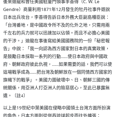
後來迪龍和曾任美國駐廈門領事李善得（C. W. Le
Gendre）商量利用1871年12月發生的牡丹社事件遊說
日本出兵攻台，李善得告訴日本外務大臣副島種臣說：
「台灣番地，是中國政令所不及的化外之地，只需用兩
千左右的兵力就可以迅速加以佔領。而且不必擔心美國
的干涉。」迪龍在事後寫給美國國務院的一份「秘密報
告」中說：「我一向認為西方國家對日本的真實政策，
是鼓勵日本採取一系列的行動……使日本政府與中國政
府、朝鮮政府彼此仇視，……如果需要的話，我們可以使
這場戰爭成為……把台灣及朝鮮放在一個同情西方國家的
旗幟下的戰爭」。美國力圖破壞中、日、朝鮮三國的傳
統關係，用亞洲人打亞洲人的險惡居心，至此已暴露無
遺。
〔註4〕
以上是19世紀中葉美國在侵略中國領土台灣方面所扮演
的角色，日本方面則從併吞琉球起步而往外擴張：