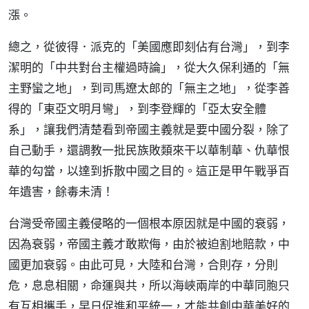
漲。
總之，從彼得．派克的「美國應即刻佔有台灣」，到李
潔明的「中共對台主權過時論」，從大久保利通的「無
主野蠻之地」，到司馬遼太郎的「無主之地」，從李善
得的「東亞文明月彎」，到李登輝的「亞太安全體
系」，讓我們清楚看到帝國主義就是要中國分裂，除了
自己動手，還調教一批民族敗類來干以華制華、仇華恨
華的勾當，以達到拆散中國之目的。這正是甲午戰爭百
年遺害，餘毒未清！
台灣受帝國主義侵略的一個根本原因就是中國的衰弱，
因為衰弱，帝國主義才敢欺侮，由於被迫割地賠款，中
國更加衰弱。由此可見，大陸和台灣，合則存，分則
危，息息相關，命運與共，所以海峽兩岸的中華同胞只
有互相攜手，早日促進和平統一，才能共創中華美好的