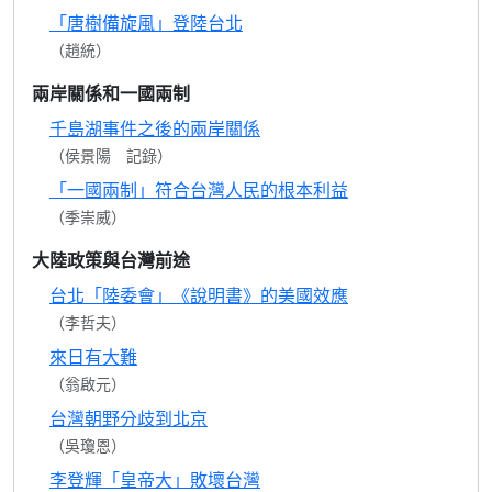
「唐樹備旋風」登陸台北
（趙統）
兩岸關係和一國兩制
千島湖事件之後的兩岸關係
（侯景陽 記錄）
「一國兩制」符合台灣人民的根本利益
（季崇威）
大陸政策與台灣前途
台北「陸委會」《說明書》的美國效應
（李哲夫）
來日有大難
（翁啟元）
台灣朝野分歧到北京
（吳瓊恩）
李登輝「皇帝大」敗壞台灣