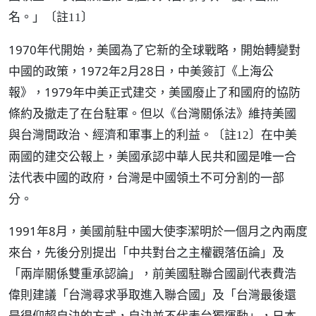
名。」
〔註11〕
1970年代開始，美國為了它新的全球戰略，開始轉變對
中國的政策，1972年2月28日，中美簽訂《上海公
報》，1979年中美正式建交，美國廢止了和國府的協防
條約及撤走了在台駐軍。但以《台灣關係法》維持美國
與台灣間政治、經濟和軍事上的利益。
在中美
〔註12〕
兩國的建交公報上，美國承認中華人民共和國是唯一合
法代表中國的政府，台灣是中國領土不可分割的一部
分。
1991年8月，美國前駐中國大使李潔明於一個月之內兩度
來台，先後分別提出「中共對台之主權觀落伍論」及
「兩岸關係雙重承認論」，前美國駐聯合國副代表費浩
偉則建議「台灣尋求爭取進入聯合國」及「台灣最後還
是得仰賴自決的方式，自決並不代表台獨運動」，日本