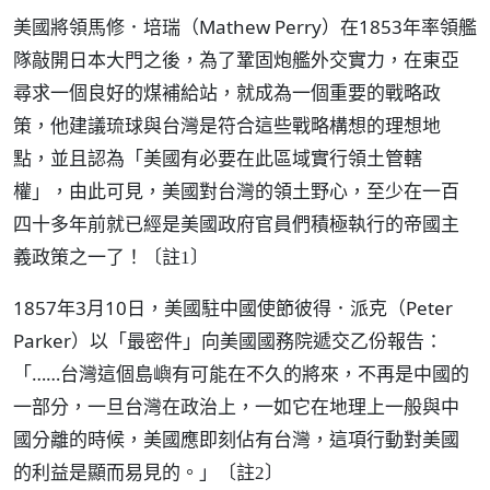
美國將領馬修．培瑞（Mathew Perry）在1853年率領艦
隊敲開日本大門之後，為了鞏固炮艦外交實力，在東亞
尋求一個良好的煤補給站，就成為一個重要的戰略政
策，他建議琉球與台灣是符合這些戰略構想的理想地
點，並且認為「美國有必要在此區域實行領土管轄
權」，由此可見，美國對台灣的領土野心，至少在一百
四十多年前就已經是美國政府官員們積極執行的帝國主
義政策之一了！
〔註1〕
1857年3月10日，美國駐中國使節彼得．派克（Peter
Parker）以「最密件」向美國國務院遞交乙份報告：
「……台灣這個島嶼有可能在不久的將來，不再是中國的
一部分，一旦台灣在政治上，一如它在地理上一般與中
國分離的時候，美國應即刻佔有台灣，這項行動對美國
的利益是顯而易見的。」
〔註2〕