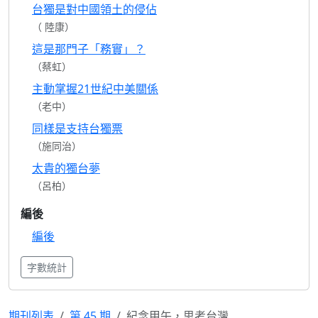
台獨是對中國領土的侵佔
（ 陸康）
這是那門子「務實」？
（蔡虹）
主動掌握21世紀中美關係
（老中）
同樣是支持台獨票
（施同治）
太貴的獨台夢
（呂柏）
編後
編後
字數統計
期刊列表
第 45 期
紀念甲午，思考台灣