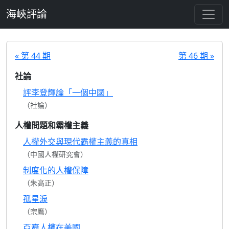
跳至主要內容
海峽評論
« 第 44 期
第 46 期 »
社論
評李登輝論「一個中國」
（社論）
人權問題和霸權主義
人權外交與現代霸權主義的真相
（中國人權研究會）
制度化的人權保障
（朱高正）
孤星淚
（宗鷹）
亞裔人權在美國