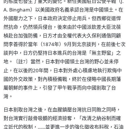
的態度也發生了重大的變化。新任美國駐日公使平翰（J.
A. Bingham）以美國政府名義承認台灣是中國領土。在
外國壓力之下，日本政府決定停止用兵。但西鄉從道悍
然抗命，仍然領兵侵台，後來由於中國派欽差大臣沈葆
楨赴台加強防備，日方才由全權代表大久保利通偕同顧
問李善得於當年（1874年）9月到北京談判，在前後七次
談判中，日方仍堅持日本進兵的台灣是「無主野蠻」之
地。
當然，日本對中國領土台灣的野心並未停
〔註7〕
止，在以後的20年間，日本對外處心積慮地執行欺侮中
國的外交政策，對內積極備戰，終於在侵略中國長期藩
屬朝鮮的事件上，引發了甲午戰爭而向中國割取了台
灣。
日本割取台灣之後，在血腥鎮壓台灣抗日同胞之同時，
對台灣實行敲骨吸髓的經濟掠奪，「改清之納谷制而確
立近代的稅制，……並更進一步的強化徵收布料稅，石油