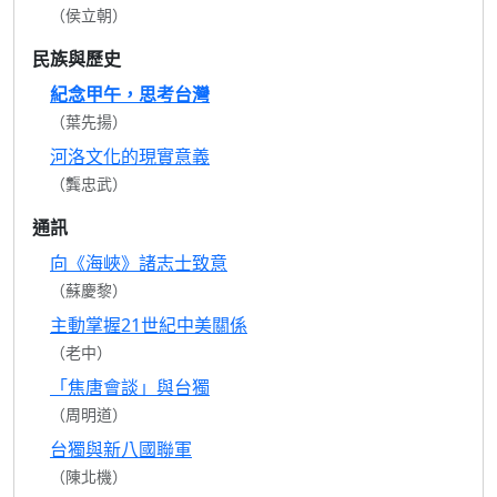
（侯立朝）
民族與歷史
紀念甲午，思考台灣
（葉先揚）
河洛文化的現實意義
（龔忠武）
通訊
向《海峽》諸志士致意
（蘇慶黎）
主動掌握21世紀中美關係
（老中）
「焦唐會談」與台獨
（周明道）
台獨與新八國聯軍
（陳北機）