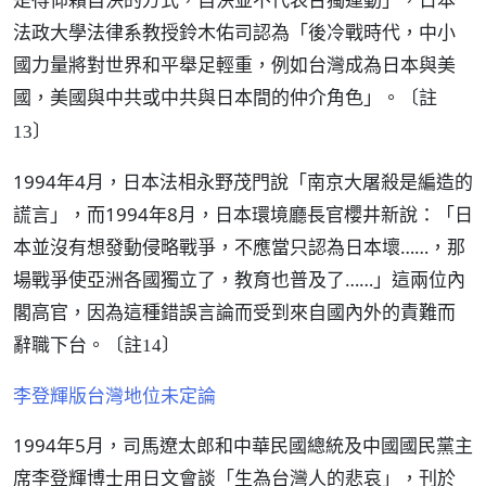
法政大學法律系教授鈴木佑司認為「後冷戰時代，中小
國力量將對世界和平舉足輕重，例如台灣成為日本與美
國，美國與中共或中共與日本間的仲介角色」。
〔註
13〕
1994年4月，日本法相永野茂門說「南京大屠殺是編造的
謊言」，而1994年8月，日本環境廳長官櫻井新說：「日
本並沒有想發動侵略戰爭，不應當只認為日本壞……，那
場戰爭使亞洲各國獨立了，教育也普及了……」這兩位內
閣高官，因為這種錯誤言論而受到來自國內外的責難而
辭職下台。
〔註14〕
李登輝版台灣地位未定論
1994年5月，司馬遼太郎和中華民國總統及中國國民黨主
席李登輝博士用日文會談「生為台灣人的悲哀」，刊於