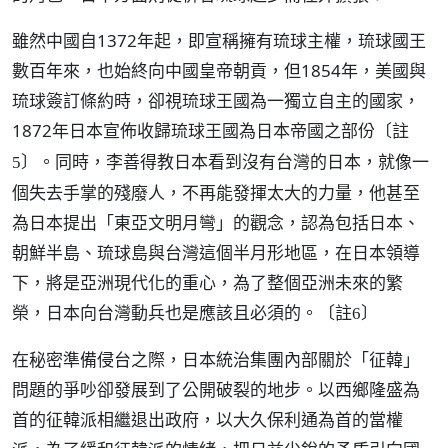
雖然中國自1372年起，即宣稱擁有琉球主權，琉球國王
數百年來，也始終向中國皇帝朝貢，但1854年，美國與
琉球簽訂條約時，卻視琉球王國為一獨立自主的國家，
1872年日本宣佈收歸琉球王國為日本帝國之部份
〔註
。同時，李善得教日本看到沒有台灣的日本，就像一
5〕
個失去手掌的殘廢人，不再能發揮太大的力量，他甚至
為日本提出「東亞文明月彎」的觀念，認為包括日本、
朝鮮半島、琉球島與台灣這個半月形地區，在日本領導
下，將是亞洲現代化的重心，為了整個亞洲未來的繁
榮，日本向台灣動兵也是應該且必須的。
〔註6〕
在秘密準備侵台之際，日本統治集團內部關於「征韓」
問題的爭吵卻發展到了公開破裂的地步。以西鄉隆盛為
首的征韓派相繼退出政府，以大久保利通為首的當權