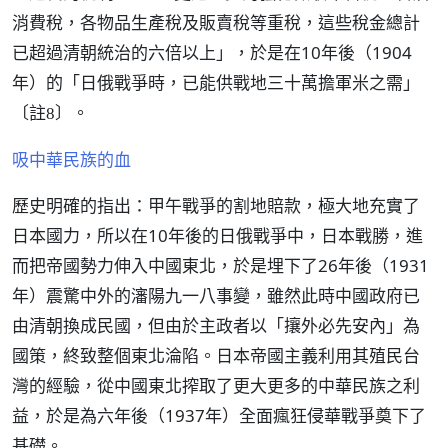
消費稅，各物品生產稅及販賣稅等重稅，這些稅金總計
已超過清朝統治的六倍以上」，於是在10年後（1904
年）的「日俄戰爭時，已能供戰地三十萬擔軍米之需」
。
〔註8〕
吸中華民族的血
歷史明確的指出：甲午戰爭的割地賠款，極大地充實了
日本國力，所以在10年後的日俄戰爭中，日本戰勝，進
而把帝國勢力伸入中國東北，於是埋下了26年後（1931
年）震驚中外的瀋陽九一八事變，雖然此時中國政府已
由清朝換成民國，但由於主政者以「攘外必先安內」為
國策，終致整個東北淪陷。日本帝國主義利用其殖民台
灣的經驗，從中國東北搾取了更大更多的中華民族之利
益，於是為六年後（1937年）全面瘋狂侵華戰爭奠下了
基礎。