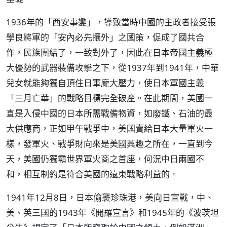
1936年的「西安事變」，導致當時中國的主政者接受張
學良將軍的「安內必先攘外」之國策，促成了國共合
作，民族團結了，一致對外了，因此在日本帝國主義極
大優勢的武器裝備攻擊之下，從1937年到1941年，中華
兒女就能夠獨自頂住日軍龐大壓力，使日本軍國主義
「三月亡華」的戰略目標完全破產。在此期間，美國一
直是入侵中國的日本所需戰備物資，如廢鐵、石油的最
大供應商，正如甲午戰爭中，美國賣給日本大量軍火一
樣，發軍火、戰爭財向來是美國興趣之所在，一直到今
天，美國仍獨霸世界軍火商之首座，何況中日兩國不
和，相互制約是符合美國的遠東戰略利益的。
1941年12月8日，日本偷襲珍珠港，美向日宣戰，中、
美、英三國的1943年《開羅宣言》和1945年的《波茨坦