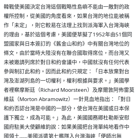
韓戰使美國決定台灣這個戰略性島嶼不能由一敵對的政
權所控制，從美國的角度看來，如果台灣的地位能被稱
作「未定」，則它較易在法理上找到派海軍入台灣海峽
的理由，基於這個考慮，美國便草擬了1952年由51個同
盟國家與日本簽訂的《舊金山和約》中有關台灣地位的
條文，由於當時大陸沒有在聯合國取得席位，而台灣又
未被邀請列席於對日和約會議中，中國就沒有任何代表
參與制訂此和約。因而此和約只規定：「日本放棄對台
灣及澎湖列島的一切權利，權利根據與要求。」美國學
者裡察摩斯廷（Richard Moorsteen）及摩爾敦阿佈雷莫
維茲（Morton Abramowitz）一針見血地指出：「對日
和約否認台灣是中國的一部分，使台灣在美國或日本保
護下獨立，成為可能。」為此，美國國務卿杜勒斯安慰
國府駐美大使顧維鈞說：如果美國把台灣單純地看作中
國領土……美國派遣第七艦隊入台灣海峽「便師出無