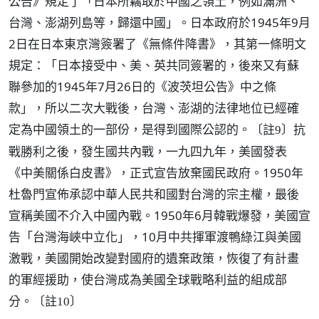
公告》規定了「日本所竊取於中國之領土，例如滿洲、
台灣、澎湖列島等，歸還中國」。日本政府於1945年9月
2日在日本東京灣簽署了《無條件降書》，其第一條明文
規定：「日本接受中、美、英共同簽署的，後來又有蘇
聯參加的1945年7月26日的《波茨坦公告》中之條
款」，所以二次大戰後，台灣、澎湖的法律地位已經確
定為中國領土的一部份，是得到國際公認的。
抗
〔註9〕
戰勝利之後，發生國共內戰，一九四九年，美國發表
《中美關係白皮書》，正式宣告放棄國民政府。1950年
杜魯門宣佈承認中華人民共和國對台灣的宗主權，最後
宣稱美國不介入中國內戰。1950年6月韓戰爆發，美國宣
告「台灣海峽中立化」，10月中共揮軍渡鴨綠江與美國
激戰，美國開始改變對國府的遺棄政策，恢復了有計畫
的軍經援助，使台灣成為美國全球戰略利益的組成部
分。
〔註10〕