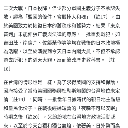
二次大戰，日本投降，但少部分軍國主義分子不承認失
敗，認為「盟國的條件，會毀掉大和魂」
，由
〔註17〕
於美國致力於恢復日本的舊秩序和舊勢力，結果「東京
審判」未能伸張正義與法律的尊嚴，一批重要戰犯，如
吉田茂、岸信介、佐籐榮作等等均在戰後的日本政壇極
為活躍，以至於演變到今天日本內閣大員，不但不承認
過去所犯下的滔天大罪，反而篡改歷史教科書。
〔註
18〕
在台灣的情形也是一樣，為了求得美國的支持和保護，
國府接受了當時美國國務卿杜勒斯炮製的台灣地位未定
論
。同時，一批當年日據時代的親日地主階級
〔註19〕
和皇民化份子，在戰後經過短暫的「夜晚不可以安眠」
時期之後
，又紛紛地在台灣地方政壇活動起
〔註20〕
來，以至於今天台獨和獨台氣焰，依著美、日外勢而高