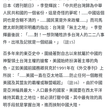
日本《週刊朝日》，李登輝說：「中共把台灣歸為中華
人民共和國的一個省份，這是奇怪的夢呢！……中國這個
詞也是含糊不清的，……國民黨是外來政權……」而司馬
遼太郎則開宗明義的指出：台灣是「無主之地」。李登
輝最後說：「……對！一想到犧牲許多台灣人的二二八事
件，出埃及記就是一個結論。」
〔註15〕
百多年來的東亞史中，圍繞著對自古以來就屬於中國的
神聖領土台灣主權的搶奪，美國始終扮演著主導的角
色，正如美國前國務卿貝克於1991年在《外交季刊》上
所說：「……美國一直在亞太地區……防止任何一個敵視
美國及其盟友的霸權或聯盟崛起」
，由於中國
〔註16〕
是亞洲幅員最大、人口最多的國家，美國要在西太平洋
維持其霸主之地位，就必須打壓中國，其中最有效的高
明手段就是掌握台灣，進而挾制中國大陸。