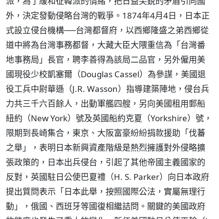
派，為了緩和征韓派的情緒，把日益尖銳的矛盾引向國
外，決定發動侵略台灣的戰爭。1874年4月4日，日本正
式設立侵台機構──台灣都督府，以西鄉隆盛之弟西鄉從
道中將為台灣事務都督，大藏大臣大隈重信為「台灣番
地事務局」長官，聘李善得為該局二品官，另外僱用美
國現役少校凱塞爾（Douglas Cassel）為參謀，美國退
役工兵中尉華遜（J.R. Wasson）指導建築陣地，侵台兵
力共三千六百餘人，出動軍艦四艘，另向美國租用郵船
紐約（New York）號及英國船約克夏（Yorkshire）號，
限期到長崎集合，東京、大阪富豪紛紛捐款援助「伐蕃
之舉」，表明日本新興資產階級是熱烈擁護對外侵略擴
張政策的，日本出兵侵台，引起了其他帝國主義國家的
反對，英國駐日公使巴夏禮（H. S. Parker）向日本政府
提出質問表示「日本此舉，按照國際公法，實屬無理行
動」，俄國、西班牙等國復相繼詰問。關鍵的美國政府