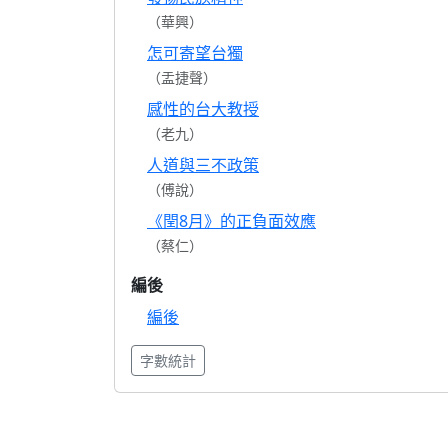
（華興）
怎可寄望台獨
（盂捷聲）
感性的台大教授
（老九）
人道與三不政策
（傅說）
《閏8月》的正負面效應
（蔡仁）
編後
編後
字數統計