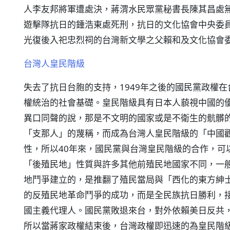
人李友邦將軍遭處決，蔣渭水民眾黨秘書長陳其昌處無
遊擊隊抗日的鍾浩東處死刑，抗日的文化協會中央委員
光復後入祀忠烈祠的台灣新文學之父賴和及文化協會
台灣人皇民階級
失去了抗日台胞的支持，1949年之後的國民黨政權
權統治的社會基礎。皇民階級具有日本人藐視中國的
異口同聲的說，那是不文明的國家或是不衛生的骯髒
「支那人」的蔑稱，而成為台灣人皇民階級的「中國
性，所以40年來，國民黨與台灣皇民階級的合作，可
「後殖民地」性質與許多其他前殖民地國家不同，一
地鬥爭建立的，是推翻了殖民當局與「西化的東方紳
的反殖民地革命鬥爭的成功，而是全民族抗日勝利，
國主義代理人。國民黨敗退來台，對外依賴美日反共
所以當蔣家政權結束後，台灣政權即迅速的為皇民階