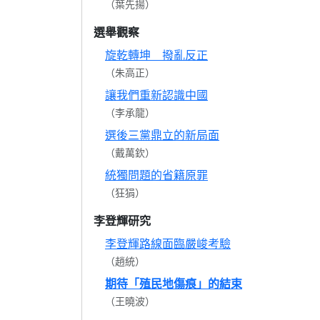
（葉先揚）
選舉觀察
旋乾轉坤 撥亂反正
（朱高正）
讓我們重新認識中國
（李承龍）
選後三黨鼎立的新局面
（戴萬欽）
統獨問題的省籍原罪
（狂狷）
李登輝研究
李登輝路線面臨嚴峻考驗
（趙統）
期待「殖民地傷痕」的結束
（王曉波）