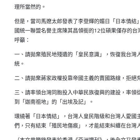
理所當然的。
但是，當司馬遼太郎發表了李登輝的媚日「日本情結」
國統一聯盟名譽主席陳其昌領銜的12位碩果僅存的台
呼籲：
一、請拋棄殖民地殘遺的「皇民意識」，恢復我台灣
統。
二、請拋棄蔣家政權投靠帝國主義的賣國路線，拒絕
三、請率領台灣同胞投入中華民族復興的建設，率領
到「迦南祖地」的「出埃及記」。
環繞著「日本情結」，台灣人皇民階級和台灣人愛國
們，只有結束「殖民地傷痕」，才能結束糾纏在台灣
（