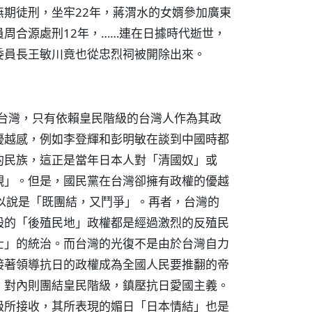
期徒刑，坐牢22年，蔣渭水的女婿參加廣東
周合源處刑12年，……連在日據時代逝世，
委員長王敏川竟也從忠烈祠被開除出來。
在台灣，只有依賴皇民階級的台灣人作為其政
優越感，例如李登輝和彭明敏在談到中國時都
的民族，這正是當年日本人對「清國奴」或
觀」。但是，國民黨在台灣卻擁有政權的優越
以說是「既團結，又鬥爭」。再者，台灣的
般的「後殖民地」政權都是經過激烈的反殖民
士」的統治。而台灣的光復不是由於台灣自力
接著領導抗日的政權成為全國人民要推翻的帝
，對內則團結皇民階級，鎮壓抗日愛國主義。
級所接收，其所表現的媚日「日本情結」也是