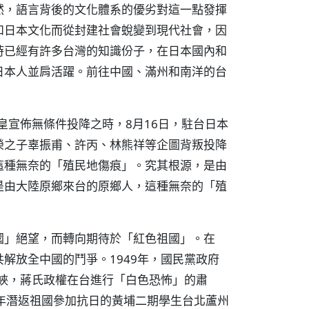
然，語言背後的文化體系的優劣對這一點發揮
和日本文化而從封建社會蛻變到現代社會，因
時已經有許多台灣的知識份子，在日本國內和
日本人並肩活躍。前往中國、滿州和南洋的台
皇宣佈無條件投降之時，8月16日，駐台日本
榮之子辜振甫、許丙、林熊祥等企圖背叛投降
這種無奈的「殖民地傷痕」。究其根源，是由
是由大陸原鄉來台的原鄉人，這種無奈的「殖
國」絕望，而轉向期待於「紅色祖國」。在
解放全中國的鬥爭。1949年，國民黨政府
海峽，蔣氏政權在台進行「白色恐怖」的肅
年潛返祖國參加抗日的黃埔二期學生台北蘆州