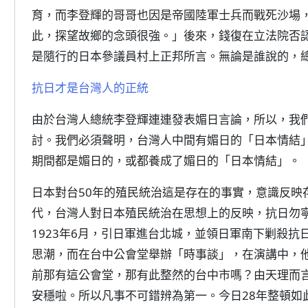
育，而李登輝的哥哥也因是帝國陸軍士兵而戰死沙場
此，探望故鄉的念頭很強。」後來，錢復在立法院否
是隨行的日本參議員村上正邦所言。無論是誰說的，
抗日才是台灣人的正統
由於台灣人總統李登輝連連發表媚日言論，所以，我
討。我們必須聲明，台灣人中間有媚日的「日本情結
期間都是媚日的，或都養成了媚日的「日本情結」。
日本對台50年的殖民統治這是存在的事實，意識反映
代，台灣人對日本殖民統治在思想上的反映，抗日勿
1923年6月，引日軍進台北城，並領日軍南下剿殺
思潮，而在台中公會堂舉辦「時事談」，在演講中，他
前那有這公會堂，那有此整然的台中市嗎？由天理而
安穩啦。所以凡事不可錯辨為第一。今日28年整頓如