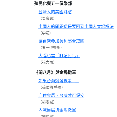
殖民化與五一俱樂部
台灣人的美國鄉愁
（吳瓊恩）
中國人的問題還是要回到中國人立場解決
（李娟）
讓台灣參加美利堅合眾國
（五一俱樂部）
大腦也需「非殖民化」
（張大海）
《閏八月》與金馬撤軍
如果台海爆發戰爭……
（孫國棟 整理）
守住金馬，台灣才可偏安
（楊志誠）
內戰僵局與金馬撤軍
（劉怡忠）