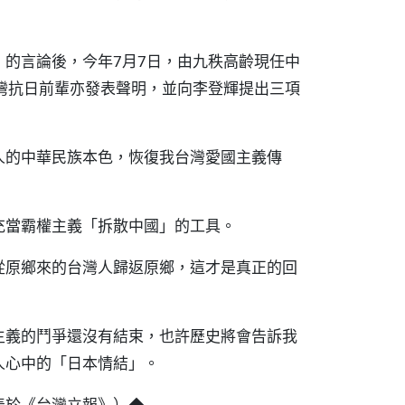
的言論後，今年7月7日，由九秩高齡現任中
灣抗日前輩亦發表聲明，並向李登輝提出三項
人的中華民族本色，恢復我台灣愛國主義傳
充當霸權主義「拆散中國」的工具。
從原鄉來的台灣人歸返原鄉，這才是真正的回
主義的鬥爭還沒有結束，也許歷史將會告訴我
人心中的「日本情結」。
）◆