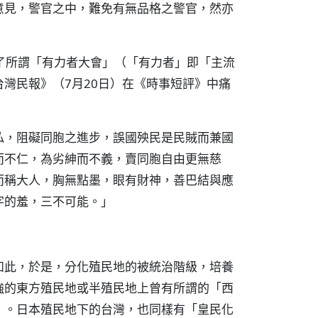
意見，警官之中，難免有無品格之警官，然亦
開了所謂「有力者大會」（「有力者」即「主流
灣民報》（7月20日）在《時事短評》中痛
私，阻礙同胞之進步，誤國殃民是民賊而兼國
而不仁，為劣紳而不義，賣同胞自由更無慈
而稱大人，胸無點墨，眼有財神，善巴結與應
字的羞，三不可能。」
如此，於是，分化殖民地的被統治階級，培養
強的東方殖民地或半殖民地上曾有所謂的「西
ntleman）。日本殖民地下的台灣，也同樣有「皇民化