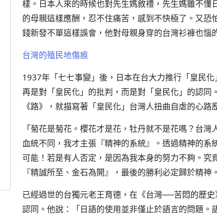
樣。日本人來的時候也對先生媽敘禮，先生媽雖不懂
的母親這樣應酬，忍不住痛苦，感到不快極了。又恐
錢新發不單這樣誤會，他對母親身穿的台灣衫褲也惱
台灣的殖民地傷痕
1937年「七七事變」後，日本在台大力推行「皇民
再是對「皇民化」的批判，而是對「皇民化」的認同
《路》，就描寫著「皇民化」台灣人扭曲自虐的心路歷
「菊花是菊花。櫻花才是花，牡丹就不是花嗎？台灣
血統不同，我才主張『精神的系統』。透過精神的系
可能！若是有人否定，是因為我本身的努力不夠。究
『精誠所至、金石為開』，最後的勝利必定歸於精神
已經過世的台獨元老王育德，在《台灣──苦悶的歷
認同。他說：「日語的使用並非僅止於語言的問題。