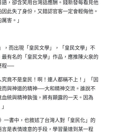
日語，卻含笑用台灣話應酬。錢新發每看見他
怕因此失了身份，又錯認官客一定會輕侮他。
的厲害。」
化」，而出現「皇民文學」，「皇民文學」不
。最有名的「皇民文學」作品，應推陳火泉的
程──
人究竟不是皇民！啊！連人都稱不上！」「因
統而與神道的精神──大和精神交流。誰說不
竟血統與精神孰強，將有顯露的一天。因為
。」
史》一書中，也敘述了台灣人對「皇民化」的
語言是表情達意的手段，學習量達到某一程