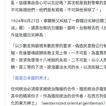
亂，這樣事由良心可以忘記嗎？其次就是我對警察的
不可無視他們，他們是有資格，不可與他爭辯了。」
1924年6月27日，辜顯榮又糾結了一群媚日劣紳召
派」罷），譴責台胞抗日運動。當時，台胞喉舌的《台
斥這批媚日劣紳為：
「以少數走狗藐視多數民眾的要求，偽造民意假公行
賊，死後靈魂欲歸依救主見上帝，一不可能。為富賈
悲，欲求免墜落十八地獄的永劫，二不可能。以小人
酬，是三等的下流，欲潑盡淡水河的水，以洗民賊二
「我是日本國的秀才」
任何統治必須尋求被統治階級的合作，殖民統治亦復
其中的精英份子，作為殖民統治的合作者，在西方列
化的東方紳士」（westernized oriental ge