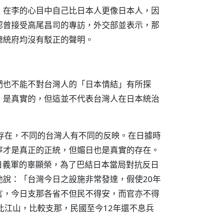
，在李的心目中自己比日本人更像日本人，因
認曾接受高尾昌司的專訪，外交部並表示，那
總統府均沒有駁正的聲明。
們也不能不對台灣人的「日本情結」有所探
」是真實的，但這並不代表台灣人在日本統治
存在，不同的台灣人有不同的反映。在日據時
寧才是真正的正統，但媚日也是真實的存在。
抗日義軍的辜顯榮，為了巴結日本當局對抗反日
說：「台灣今日之設施非常發達，假使20年
言，今日支那各省不但民不得安，而官亦不得
此江山，比較支那，民國至今12年還不息兵