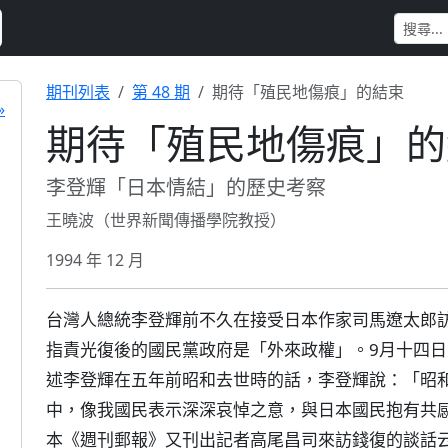
期刊列表
第 48 期
期待「殖民地傷痕」的結束
»
期待「殖民地傷痕」的
李登輝「日本情結」的歷史考察
王曉波（世界新聞傳播學院教授）
1994 年 12 月
台灣人總統李登輝前不久在接受日本作家司馬遼太郎訪
指責光復後的國民黨政府是「外來政權」。9月十四
述李登輝在五年前昭和去世時的話，李登輝說：「昭
中，像我國民表示深深哀悼之意，與日本國民抱有共感
本《週刊郵報》又刊出記者高尾昌司來訪錢復的談話