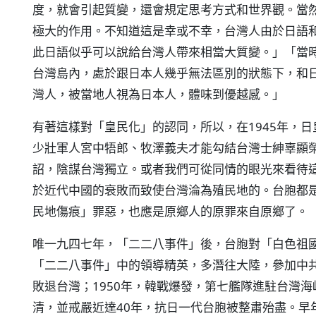
度，就會引起質變，還會規定思考方式和世界觀。當
極大的作用。不知道這是幸或不幸，台灣人由於日語
此日語似乎可以說給台灣人帶來相當大質變。」「當
台灣島內，處於跟日本人幾乎無法區別的狀態下，和
灣人，被當地人視為日本人，體味到優越感。」
有著這樣對「皇民化」的認同，所以，在1945年，日
少壯軍人宮中牾郎、牧澤義夫才能勾結台灣士紳辜顯
詔，陰謀台灣獨立。或者我們可從同情的眼光來看待
於近代中國的衰敗而致使台灣淪為殖民地的。台胞都
民地傷痕」罪惡，也應是原鄉人的原罪來自原鄉了。
唯一九四七年，「二二八事件」後，台胞對「白色祖
「二二八事件」中的領導精英，多潛往大陸，參加中共
敗退台灣；1950年，韓戰爆發，第七艦隊進駐台灣
清，並戒嚴近達40年，抗日一代台胞被整肅殆盡。早