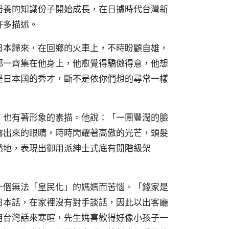
培養的知識份子開始成長，在日據時代台灣新
許多描述。
日本歸來，在回鄉的火車上，不時盼顧自雄，
都一齊集在他身上，他愈覺得驕傲得意，他想
是日本國的秀才，斷不是依你們想的尋常一樣
」也有著形象的素描。他說：「一團豐潤的臉
露出來的眼睛，時時閃耀著高傲的光芒，頭髮
然地，表現出御用派紳士式底有閒階級架
一個無法「皇民化」的媽媽而苦惱。「錢家是
日本話，在家裡沒有對手談話，因此以出客廳
用台灣話來寒暄，先生媽喜歡得好像小孩子一