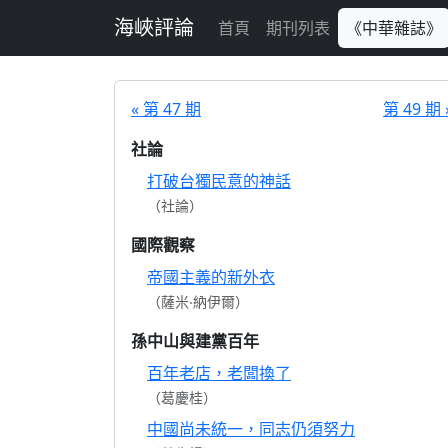
跳至主要內容
海峽評論
首頁
期刊列表
《中華雜誌》
« 第 47 期
第 49 期 
社論
打破台獨民意的神話
（社論）
國際觀察
帝國主義的新外衣
（薩米‧納伊爾）
孫中山與建黨百年
百年老店，老闆換了
（葛慶桂）
中國尚未統一，同志仍須努力