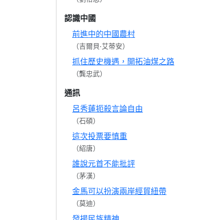
認識中國
前進中的中國農村
（吉爾貝‧艾蒂安）
抓住歷史機遇，開拓油煤之路
（龔忠武）
通訊
呂秀蓮扼殺言論自由
（石碩）
這次投票要慎重
（紹唐）
誰說元首不能批評
（茅漢）
金馬可以扮演兩岸經貿紐帶
（莫迪）
發揚民族精神