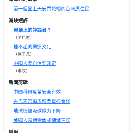
第一個登上天安門城樓的台灣原住民
海峽短評
屋頂上的評論員？
（吳昆財）
輸不起的霸道文化
（徐子凡）
中國人要自信要淡定
（李牧）
新聞剪輯
中國科興疫苗安全有效
古巴表示願與拜登舉行會談
地球植被吸碳能力下降
美國人預期壽命或縮減三年
編後