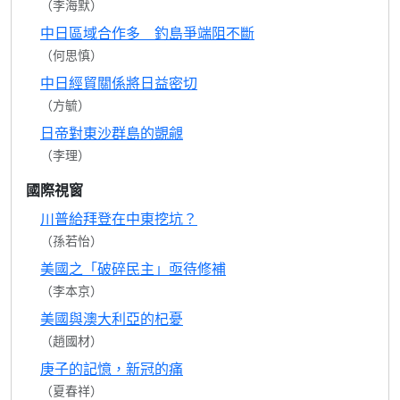
（李海默）
中日區域合作多 釣島爭端阻不斷
（何思慎）
中日經貿關係將日益密切
（方毓）
日帝對東沙群島的覬覦
（李理）
國際視窗
川普給拜登在中東挖坑？
（孫若怡）
美國之「破碎民主」亟待修補
（李本京）
美國與澳大利亞的杞憂
（趙國材）
庚子的記憶，新冠的痛
（夏春祥）