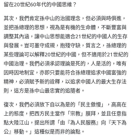
留在20世紀60年代的中國思維？
其次，我們肯定孫中山的治國理念，但必須與時俱進，
並把孫總理的思想，視為是有機的生命體，不斷豐富與
調整其內涵，讓中山思想能適合21世紀的中國人的生存
與發展。豈可墨守成規，抱殘守缺，質言之，孫總理的
某些理論可以解釋20世紀的中國，但不適用於21世紀的
中國治理。我們必須承認理論是死的，人是活的，唯有
因時因地制宜，亦即只要能符合孫總理追求中國富強的
精神，必須賦予新的詮釋，以追求中國人的最大生存法
則，這方是孫中山最忠實的追隨者。
復次，我們必須放下自以為是的「民主傲慢」，高高在
上的態度，把西方民主當作「宗教」膜拜，並且任意指
點大陸江山，提出所謂「由『為人民服務』向『天下為
公』移動。」這種似是而非的論點。