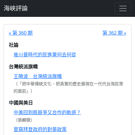
跳至主要內容
海峽評論
« 第 360 期
第 362 期 »
社論
後川普時代的民進黨何去何從
台灣統派旗幟
王曉波 台灣統派旗幟
（「把中華傳統文化、把真實的歷史展現在一代代台灣民眾
的面前」）
中國與美日
中美回到既競爭又合作的軌道？
（張麟徵）
管窺拜登政府的對華政策