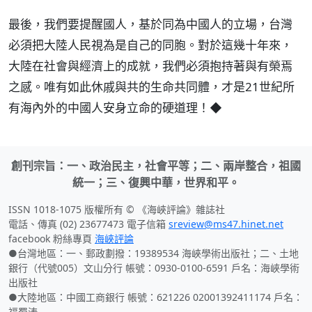
最後，我們要提醒國人，基於同為中國人的立場，台灣
必須把大陸人民視為是自己的同胞。對於這幾十年來，
大陸在社會與經濟上的成就，我們必須抱持著與有榮焉
之感。唯有如此休戚與共的生命共同體，才是21世紀所
有海內外的中國人安身立命的硬道理！◆
創刊宗旨：一、政治民主，社會平等；二、兩岸整合，祖國
統一；三、復興中華，世界和平。
ISSN 1018-1075 版權所有 © 《海峽評論》雜誌社
電話、傳真 (02) 23677473 電子信箱
sreview@ms47.hinet.net
facebook 粉絲專頁
海峽評論
●台灣地區：一、郵政劃撥：19389534 海峽學術出版社；二、土地
銀行（代號005）文山分行 帳號：0930-0100-6591 戶名：海峽學術
出版社
●大陸地區：中國工商銀行 帳號：621226 02001392411174 戶名：
福蜀涛