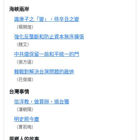
海峽兩岸
識庚子之「變」，待辛丑之變
（楊開煌）
強化反壟斷和防止資本無序擴張
（魏艾）
中共還保留一扇和平統一的門
（張方遠）
韓戰對解決台灣問題的啟迪
（花俊雄）
台灣事情
信洋教，做買辦，搞台獨
（潘朝陽）
明史照今塵
（曹若梅）
原鄉人的故事