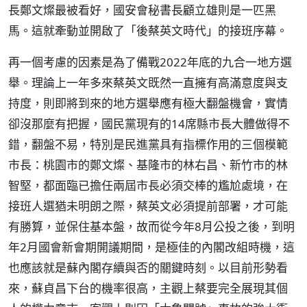
長鄭文燦最被看好，國安會秘書長顧立雄則是一匹黑
馬。這就牽動並開啟了「後蔡英文時代」的接班序幕。
再一個考慮的因素是為了備戰2022年底的九合一地方選
舉。理論上一年多來蔡英文既然一直擁有高滿意度與支
持度，則即將到來的地方選舉應有極大翻盤機會，實情
卻沒那麼有把握，國民黨現有的14席縣市長大體做得不
錯，翻盤不易，特別是民進黨具有指標作用的三個模範
市長：桃園市的鄭文燦、基隆市的林右昌、新竹市的林
智堅，都面臨已擔任兩屆市長必須交棒的尷尬處境，在
接班人選猶未明朗之際，蔡英文必須提前部署，才可能
有勝算，並保住基本盤，故而從今年8月公投之後，到明
年2月國會新會期開議期間，是極佳的內閣改組時機，這
也應該就是蘇內閣存續與否的關鍵時刻。以目前形勢看
來，蘇貞昌下台的機率很高，主觀上蔡要完全展現其個