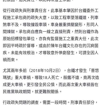
從行政疏失與刑事責任言，此事基本肇因於台鐵委外工
程施工承包商的疏失大意，以致工程車墜落鐵道，列車
煞車不及，導致撞毀車頭，車身嚴重擠壓變形，形同人
間煉獄。承包商自應負一線之直接刑責，然則台鐵作為
原始招標發包單位，亦負有監督施工之重責大任，此次
即因平時疏於督導，或由於陳年台鐵文化存在的沉痾箇
疾，未能有效根治，才導致意外慘劇發生，可謂全因人
禍而來。
尤其兩年多前（2018年10月2日），台鐵才發生「普悠
瑪號」重大車禍，導致18人死亡，殷鑑不遠，竟再次造
成更大車禍，更引發全民公憤，而此兩次重大車禍皆在
民進黨執政期間，就更難脫關係。
行政疏失問題的調查，需要一段時間。刑事責任部分，