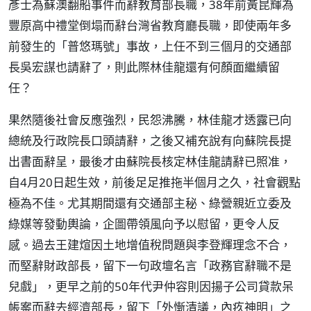
彥士為蘇澳翻船事件而辭教育部長職，38年前黃昆輝為
豐原高中禮堂倒塌而辭台灣省教育廳長職，即使兩年多
前發生的「普悠瑪號」事故，上任不到三個月的交通部
長吳宏謀也請辭了，則此際林佳龍還有何顏面繼續留
任？
果然隨後社會反應強烈，民怨沸騰，林佳龍才透露已向
總統及行政院長口頭請辭，之後又補充說有向蘇院長提
出書面辭呈，最後才由蘇院長核定林佳龍請辭已照准，
自4月20日起生效，前後足足推拖半個月之久，社會觀點
極為不佳。尤其期間還有交通部主秘、綠營親近立委及
綠媒等發動輿論，企圖帶領風向予以慰留，更令人反
感。過去王建煊因土地增值稅問題與李登輝理念不合，
而堅辭財政部長，留下一句政壇名言「政務官辭職不是
兒戲」，更早之前的50年代尹仲容則因揚子公司貸款呆
帳案而辭去經濟部長，留下「外慚清議，內疚神明」之