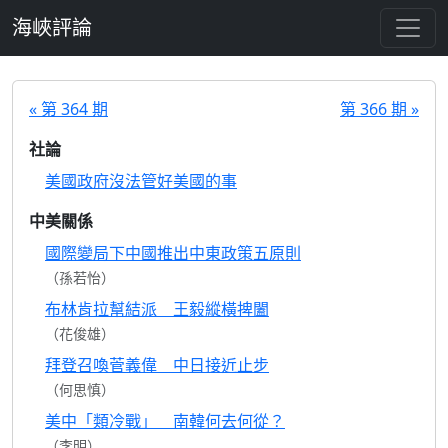
跳至主要內容
海峽評論
« 第 364 期
第 366 期 »
社論
美國政府沒法管好美國的事
中美關係
國際變局下中國推出中東政策五原則
（孫若怡）
布林肯拉幫結派 王毅縱橫捭闔
（花俊雄）
拜登召喚菅義偉 中日接近止步
（何思慎）
美中「類冷戰」 南韓何去何從？
（李明）