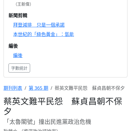
（王新偉）
新聞剪輯
拜登減排 只是一個承諾
本世紀的「綠色黃金」：氫能
編後
編後
字數統計
期刊列表
第 365 期
蔡英文難平民怨 蘇貞昌朝不保夕
蔡英文難平民怨 蘇貞昌朝不保
夕
「太魯閣號」撞出民進黨政治危機