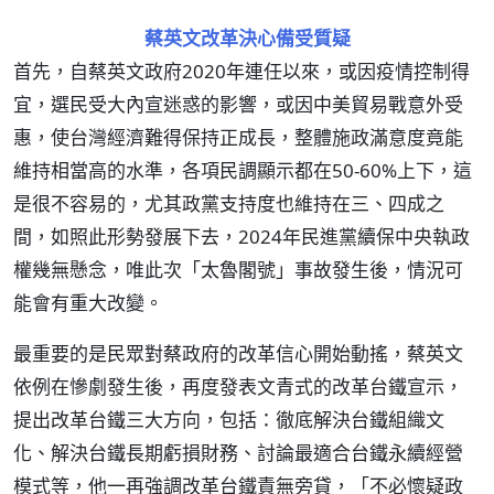
蔡英文改革決心備受質疑
首先，自蔡英文政府2020年連任以來，或因疫情控制得
宜，選民受大內宣迷惑的影響，或因中美貿易戰意外受
惠，使台灣經濟難得保持正成長，整體施政滿意度竟能
維持相當高的水準，各項民調顯示都在50-60%上下，這
是很不容易的，尤其政黨支持度也維持在三、四成之
間，如照此形勢發展下去，2024年民進黨續保中央執政
權幾無懸念，唯此次「太魯閣號」事故發生後，情況可
能會有重大改變。
最重要的是民眾對蔡政府的改革信心開始動搖，蔡英文
依例在慘劇發生後，再度發表文青式的改革台鐵宣示，
提出改革台鐵三大方向，包括：徹底解決台鐵組織文
化、解決台鐵長期虧損財務、討論最適合台鐵永續經營
模式等，他一再強調改革台鐵責無旁貸，「不必懷疑政