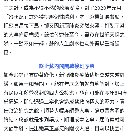
宜之計，或為不得不然的政治妥協，到了2020年元月
「蔡賴配」意外獲得壓倒性勝利，本可趁機卸磨殺驢，
把蘇貞昌拉下馬，卻又因新冠肺炎突然來襲，打亂了蔡
的人事佈局構想，蘇僥倖連任至今，畢竟在世紀天災之
際，一動不如一靜，蘇的人生劇本也意外得以重新編
寫。
終止蘇內閣開啟接班序幕
如今形勢已有顯著變化。新冠肺炎疫情估計會越來越紓
緩，如果一如預期，可能在年底之前就有望解封，加上
有民團和藍營發起的四大公投案，極有可能在今年8月全
部通過，即使通過三案也會造成蔡政府極大的壓力，責
任政治追究之餘，順勢大幅度調整人事，蘇貞昌內閣的
終結，應該就是水到渠成、順理成章之事，屆時蔡就可
大動手腳，提出她真正屬意的閣揆人選，目前以桃園市