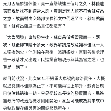
元月因屆齡退休後，竟一直懸缺達三個月之久，林佳龍
表面說是找不到適當人選，實則是因人選不符合蘇貞昌
之意，故而暫由交通部次長祁文中代理至今，就這點而
言，蘇貞昌難道一點責任都沒有？
「太魯閣號」事故發生後，蘇貞昌僅短暫露面一、兩
次，隨後即神隱十多天，政界解讀是故意讓林佳龍一人
去獨擋砲火，他則躲在幕後一派逍遙狀，直到善後處理
告一段落才又出現，民進黨官場現形與其為官之道，也
算是一絕了。
就目前狀況，此次60年不遇重大車禍的政治責任，大概
就追究到林佳龍為止了，不可能再往上攀升，蘇貞昌應
已僥倖逃過這一劫。只是從較為長遠的發展而言，民進
黨政府的政治危機才剛剛開始，甚至可能成為其未來中
央執政權存續與否的關鍵節點所在。