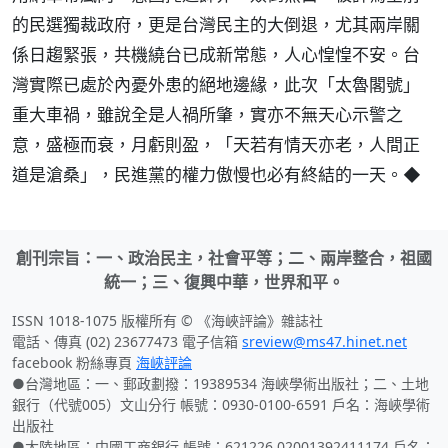
的民選獨裁政府，更是台灣民主的大倒退，尤其兩岸關
係日趨緊張，共機繞台已成新常態，人心惶惶不安。台
灣實際已處於內憂外患的絕地邊緣，此次「太魯閣號」
重大車禍，雖說全是人禍所肇，實亦不無天心示警之
意，盛極而衰，月虧則盈，「天若有情天亦老，人間正
道是滄桑」，民進黨的權力傲慢也必有終結的一天。◆
創刊宗旨：一、政治民主，社會平等；二、兩岸整合，祖國
統一；三、復興中華，世界和平。
ISSN 1018-1075 版權所有 © 《海峽評論》雜誌社
電話、傳真 (02) 23677473 電子信箱
sreview@ms47.hinet.net
facebook 粉絲專頁
海峽評論
●台灣地區：一、郵政劃撥：19389534 海峽學術出版社；二、土地
銀行（代號005）文山分行 帳號：0930-0100-6591 戶名：海峽學術
出版社
●大陸地區：中國工商銀行 帳號：621226 02001392411174 戶名：