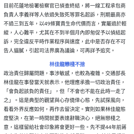
目前花蓮地檢署檢察官已偵查終結，將一線工程承包商
負責人李義祥等人依過失致死等罪名起訴，刑期最高亦
不過三到五年，以49條寶貴生命代價而言，實屬過於輕
縱，人心難平，尤其在不到半個月內即匆促予以偵結起
訴，完全違反平時作業程序與速度，此中是否存在不可
告人貓膩，引起司法界廣為議論，可再詳予追究。
林佳龍戀棧不捨
政治責任歸屬問題，事涉敏感，也較為複雜。交通部長
林佳龍在事發當天就表示，他理應承擔一切政治責任，
「會負起該負的責任」，但「不會也不能在此時一走了
之」。這是典型的觀望與心存僥倖心態，先試探風向，
看看外界反應如何，再作去留決定。實則如果林佳龍態
度堅決，在第一時間就要表達辭職決心，絕無戀棧之
意，這樣留給社會印象將會更好一些。先不提44年前蔣