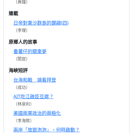
（黃鐘）
連載
日帝對東沙群島的覬覦(四)
（李理）
原鄉人的故事
番薯仔的關東夢
（閻崑）
海峽短評
台海和戰 端看拜登
（成功）
AIT吃江啟臣豆腐？
（林泉利）
美國兩黨政治的兩極化
（李海默）
兩岸「旅遊泡泡」，何時啟動？