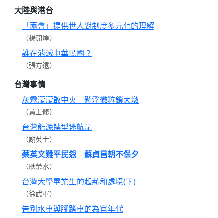
大陸與港台
「兩會」提供世人對制度多元化的理解
（楊開煌）
誰在消滅中華民國？
（張方遠）
台灣事情
灰霧濛濛啟中火 懸浮微粒鎖大墩
（黃士修）
台灣能源轉型迷航記
（謝英士）
蔡英文難平民怨 蘇貞昌朝不保夕
（耿榮水）
台灣大學畢業生的起薪和處境(下)
（徐武軍）
告別水車與腳踏車的為官年代