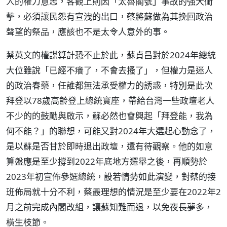
人的權力意志，客觀上則因「太魯閣號」事故的強大衝
擊，必須讓民怨有宣洩的出口，蔡將蘇做為其挽回政治
聲望的祭品，應該也不是太令人意外的事。
蔡英文的權謀算計恐不止於此，蘇貞昌對於2024年總統
大位雖說「已經不癢了，不會去搔了」，但權力是迷人
的政治春藥，任誰都無法承受權力的誘惑，特別是此次
拜登以78歲高齡登上總統寶座，帶給台灣一些政壇老人
不少的的鼓勵與啟示，蘇必然也會興起「拜登能，我為
何不能？」的聯想，可能又對2024年大選起心動念了，
是以蘇是否甘於即時退出政壇，還有待觀察。他的如意
算盤應是至少撐到2022年底地方選舉之後，再順勢於
2023年初宣佈參選總統，設若情勢如此演變，對蔡的接
班佈局就十分不利，蔡最理想的情況是至少要在2022年2
月之前完成內閣改組，讓蘇知難而退，以免夜長夢多，
橫生枝節。