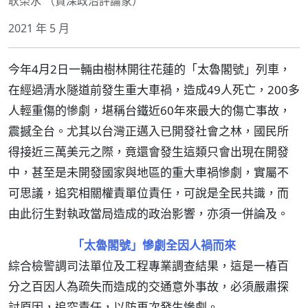
耿榮水 （資深政治評論家）
2021 年 5 月
今年4月2日一輛由樹林開往花蓮的「太魯閣號」列車，
在經過清水隧道前發生重大車禍，造成49人死亡，200多
人輕重傷的慘劇，堪稱台鐵近60年來最大的傷亡事故，
震撼全台。尤其以台灣正邁入已開發社會之林，國民所
得接近三萬美元之際，竟還會發生這類只會出現在開發
中，甚至是未開發國家與地區的重大車禍慘劇，實屬不
可思議，追究相關權責單位責任，可說是全民共識，而
由此衍生對執政當局造成的政治影響，亦須一併論及。
「太魯閣號」慘劇全因人禍而來
綜合檢警調司法單位及工程專業調查結果，這是一樁百
分之百因人為疏失而造成的交通意外事故，必須嚴肅探
討原因，追究責任，以防再次發生慘劇。