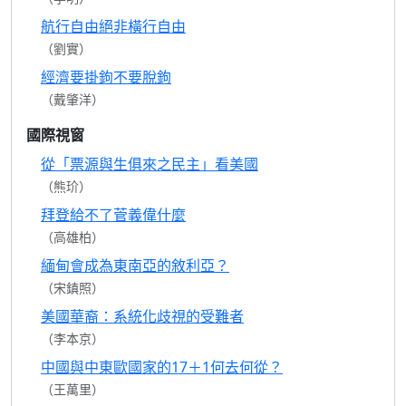
航行自由絕非橫行自由
（劉實）
經濟要掛鉤不要脫鉤
（戴肇洋）
國際視窗
從「票源與生俱來之民主」看美國
（熊玠）
拜登給不了菅義偉什麼
（高雄柏）
緬甸會成為東南亞的敘利亞？
（宋鎮照）
美國華裔：系統化歧視的受難者
（李本京）
中國與中東歐國家的17＋1何去何從？
（王萬里）