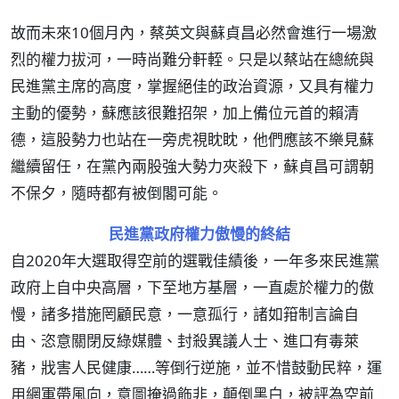
故而未來10個月內，蔡英文與蘇貞昌必然會進行一場激
烈的權力拔河，一時尚難分軒輊。只是以蔡站在總統與
民進黨主席的高度，掌握絕佳的政治資源，又具有權力
主動的優勢，蘇應該很難招架，加上備位元首的賴清
德，這股勢力也站在一旁虎視眈眈，他們應該不樂見蘇
繼續留任，在黨內兩股強大勢力夾殺下，蘇貞昌可謂朝
不保夕，隨時都有被倒閣可能。
民進黨政府權力傲慢的終結
自2020年大選取得空前的選戰佳績後，一年多來民進黨
政府上自中央高層，下至地方基層，一直處於權力的傲
慢，諸多措施罔顧民意，一意孤行，諸如箝制言論自
由、恣意關閉反綠媒體、封殺異議人士、進口有毒萊
豬，戕害人民健康……等倒行逆施，並不惜鼓動民粹，運
用網軍帶風向，意圖掩過飾非，顛倒黑白，被評為空前