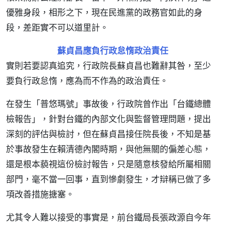
優雅身段，相形之下，現在民進黨的政務官如此的身
段，差距實不可以道里計。
蘇貞昌應負行政怠惰政治責任
實則若要認真追究，行政院長蘇貞昌也難辭其咎，至少
要負行政怠惰，應為而不作為的政治責任。
在發生「普悠瑪號」事故後，行政院曾作出「台鐵總體
檢報告」，針對台鐵的內部文化與監督管理問題，提出
深刻的評估與檢討，但在蘇貞昌接任院長後，不知是基
於事故發生在賴清德內閣時期，與他無關的偏差心態，
還是根本藐視這份檢討報告，只是隨意核發給所屬相關
部門，毫不當一回事，直到慘劇發生，才辯稱已做了多
項改善措施搪塞。
尤其令人難以接受的事實是，前台鐵局長張政源自今年