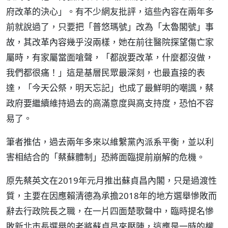
府改革的決心」。有不少網友批評，這些內容在兩年多
前就說過了，只要把「普悠瑪號」改為「太魯閣號」事
故，其改革內容幾乎沒兩樣，她在前往醫院探望傷亡家
屬時，有家屬當面嗆聲，「都說要改革，什麼都沒做，
我們都很痛！」這是基層民眾最深刻，也最直接的表
達，「今天公祭，明天忘記」也成了最鮮明的嘲諷，蔡
政府要繼續維持過去的高滿意度與高支持度，恐怕不容
易了。
筆者推估，過去兩年多來以維繫黨內派系平衡，並以利
害相結合的「蔡蘇體制」恐將面臨提前崩解的危機。
原先蔡英文在2019年元月推出蘇貞昌內閣，只是過渡性
質，主要在因應賴清德為承擔2018年的地方選舉慘敗而
辭去行政院長之職，在一片四面楚歌聲中，臨時提名慘
敗新北市長選舉的老將蘇貞昌來壓陣，這應是一時的權