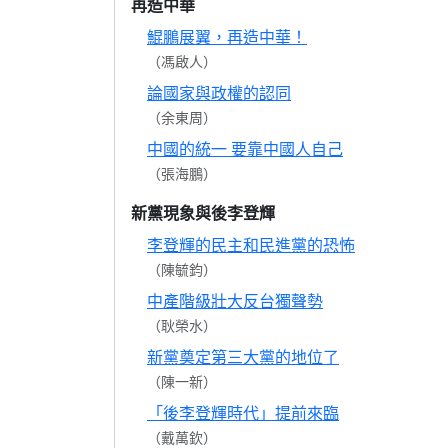
再造中華
鯤鵬展翼，再造中華！
（馮啟人）
論國家與政權的認同
（余東周）
中國的統一 要靠中國人自己
（張海鵬）
新黨現象與後李登輝
李登輝的民主和民進黨的恐怖
（陳毓鈞）
中產階級壯大反台獨聲勢
（耿榮水）
新黨奠定第三大黨的地位了
（陳一新）
「後李登輝時代」提前來臨
（戴萬欽）