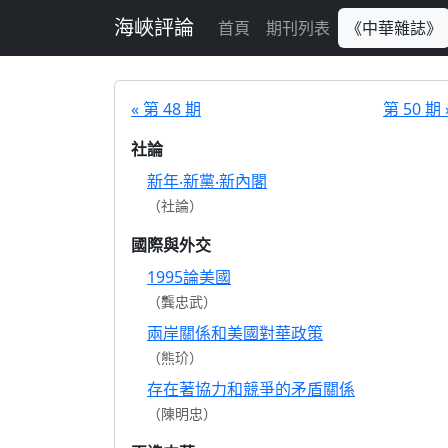
跳至主要內容
海峽評論
首頁
期刊列表
《中華雜誌》
« 第 48 期
第 50 期 
社論
新年‧新黨‧新內閣
（社論）
國際與外交
1995論美國
（龔忠武）
兩岸關係和美國對華政策
（熊玠）
存在著協力和競爭的矛盾關係
（陳明忠）