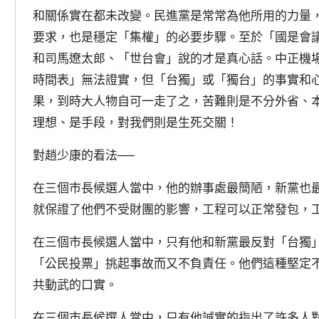
和關係實在都未改變。民進黨是常常為他所用的力量
要求，也是穩定「集權」的必要步驟。至於「國是會
和司馬遼太郎、「世台會」說的才是真心話。中正機
時間表」無法證實，但「台獨」或「獨台」的事實和
果，到時大人物自可一走了之，苦難則是不分外省、
理想、是手段，對我們則是生死交關！
對趙少康的看法──
在三個市長候選人當中，他的辦事處最簡陋，新黨也
就保證了他們不受財團的影響，工程可以正常發包，
在三個市長候選人當中，只有他和新黨最反對「台獨
「公民投票」挑起事故而又不負責任。他們這種堅定
共動武的口實。
在三個市長候選人當中，只有他誠實的指出了許多人