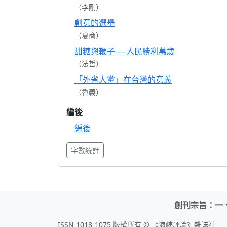
（李剛）
創意的選舉
（夏商）
甜糖與鞭子──人民勝利萬歲
（法哲）
「外省人黨」在台灣的意義
（魯義）
編後
編後
字數統計
創刊宗旨：一
ISSN 1018-1075 版權所有 © 《海峽評論》雜誌社