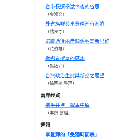
省市長選舉激情後的省思
（金鴻文）
外省族群與李登輝漸行漸遠
（魏良才）
選戰過後兩岸關係亟需新思維
（花俊雄）
返鄉看選舉的感想
（翁啟元）
台灣政治生態與新黨之展望
（孫國棟 整理）
兩岸經貿
攜手共進 躍馬中原
（李娟 整理）
通訊
李登輝的「急獨時間表」