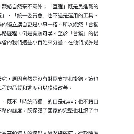
，籠絡自然毫不意外；「直選」既是民進黨的
議」、「統一委員會」也不過是運用的工具。
場的獨立旗自更是小事一樁。所以縱然「台獨
心路歷程，倒是有跡可尋。至於「台獨」的後
本省的我們這些小百姓來分擔。在他們或許是
最窮，原因自然是沒有財團支持和掛鉤。這也
工程的品質和進度可以獲得改善。
」。既不「時統時獨」的口是心非；也不藉口
不移的態度，既保護了國家的完整也杜絕了中
對最高領導人的懷疑。縱然總統府、行政院厲