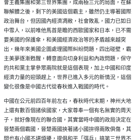
會主義集團和第三世界集團，成兩極三元的局面，在蘇
聯解體之後，剩下的美國這個霸主，雖然仍主導著國際
政治舞台，但因國內經濟凋敝，社會敗亂，國力已如日
中雪人，以前唯他馬首是瞻的西歐國家和日本，已不需
要美國的保護傘，和美國經濟政治等的矛盾越來越突
出，幾年來美國企圖處理國際糾紛問題，四出碰壁，霸
主美夢逐漸甦醒，轉意面向切身利益和內政問題，保守
的共和黨主掌參眾兩院就是這個表現，加上中國和印度
經濟力量的迎頭趕上，世界已進入多元的新情況，這個
變化很像是中國古代從春秋進入戰國的時代。
中國在公元前四百年前左右，春秋時代末期，神州大地
上還有數百個諸侯國家，大家尊奉一個有名無實的周天
子，就好像現在的聯合國，其實當時中國的政局決定在
晉楚兩個霸國，晉楚兩國挾著諸小國拚得兩敗俱傷，其
間也有小國不堪煩擾，提倡和平「弭兵」搞第三世界不