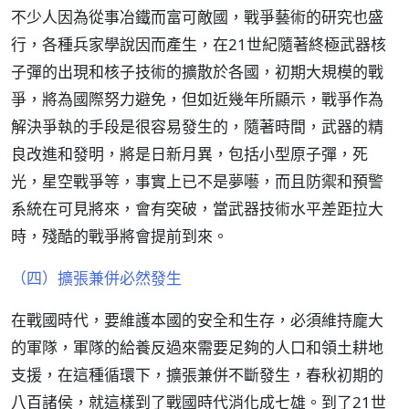
不少人因為從事冶鐵而富可敵國，戰爭藝術的研究也盛
行，各種兵家學說因而產生，在21世紀隨著終極武器核
子彈的出現和核子技術的擴散於各國，初期大規模的戰
爭，將為國際努力避免，但如近幾年所顯示，戰爭作為
解決爭執的手段是很容易發生的，隨著時間，武器的精
良改進和發明，將是日新月異，包括小型原子彈，死
光，星空戰爭等，事實上已不是夢囈，而且防禦和預警
系統在可見將來，會有突破，當武器技術水平差距拉大
時，殘酷的戰爭將會提前到來。
（四）擴張兼併必然發生
在戰國時代，要維護本國的安全和生存，必須維持龐大
的軍隊，軍隊的給養反過來需要足夠的人口和領土耕地
支援，在這種循環下，擴張兼併不斷發生，春秋初期的
八百諸侯，就這樣到了戰國時代消化成七雄。到了21世