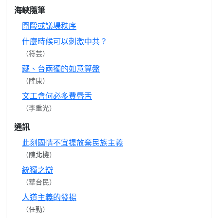
海峽隨筆
圍毆或議場秩序
什麼時候可以刺激中共？
（符芸）
藏、台兩獨的如意算盤
（陸康）
文工會何必多費唇舌
（李重光）
通訊
此刻國情不宜提放棄民族主義
（陳北機）
統獨之辯
（華台民）
人道主義的發揚
（任勤）