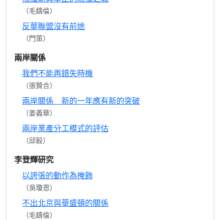
（毛鑄倫）
反華聯盟沒有前途
（門策）
兩岸關係
我們不能再錯失時機
（張贊合）
兩岸關係 新的一年應有新的突破
（姜義華）
兩岸業產分工模式的評估
（邱毅）
李登輝研究
以誇張的動作為掩飾
（吳瓊恩）
不出北京與華盛頓的關係
（毛鑄倫）