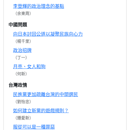
李登輝的政治理念的基點
（余東周）
中國問題
向日本討回公道以凝聚民族向心力
（楊千里）
政治招牌
（丁一）
月亮、女人和狗
（何新）
台灣政情
民進黨更加疏離台灣的中間選民
（劉怡忠）
如何建立新黨的遊戲規則？
（鍾愛新）
服從可以是一種罪惡