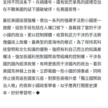
支持不同派系下，兵禍連年，還有如巴拿馬的諾裡亞加
在不聽美國的話下國破被俘，在異國受辱。
最近美國這個強權，使出一系列的強硬手法對小國逐一
施壓，這些手段包括在人權口號下，直截接了當的干涉
小國的政治，更以控制媒體，收買和武力干涉的手法將
傀儡送上政權，最典型的是海地的模式，為了保持其科
技發明和文化知識的優勢，強把有利自己而立的知識產
權法，強加各國利用對國際貨幣組織的控制權，干涉各
國的國內經濟政策，有時更進而干涉國內的政治。看到
美國克林頓上台後，立即裁撤一些小國的領事處，同時
停止接見這些國家元首，對那些高唱什麼「獨立國際政
治人格」的夜郎小國政客學者，似乎應再打開歷史課
本，好好學習吧。◆