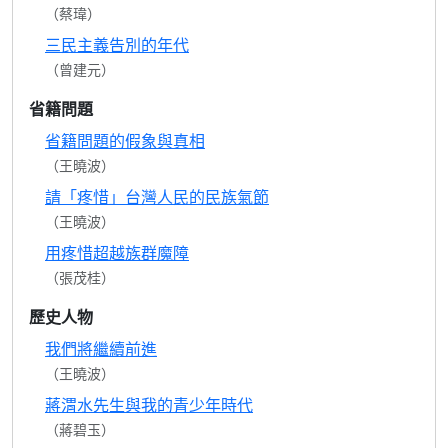
（蔡瑋）
三民主義告別的年代
（曾建元）
省籍問題
省籍問題的假象與真相
（王曉波）
請「疼惜」台灣人民的民族氣節
（王曉波）
用疼惜超越族群魔障
（張茂桂）
歷史人物
我們將繼續前進
（王曉波）
蔣渭水先生與我的青少年時代
（蔣碧玉）