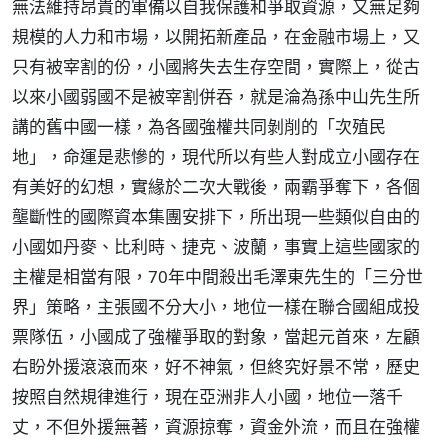
無法維持昂貴的軍備以自我保護和爭取資源，又無足夠
規模的人力和市場，以開拓新產品，在金融市場上，又
只有被宰割的份，小國將失去生存空間，實際上，從古
以來小國弱國不是被宰割併吞，就是淪為孫中山先生所
講的舊中國一樣，為各國強權共同剝削的「次殖民
地」，命運是悲慘的，現代所以有些人對成立小國存在
有美好的幻想，實緣於二次大戰後，兩霸爭奪下，各個
壟斷性的國際資本集團安排下，所出現一些類似自由的
小國如丹麥、比利時、捷克、波蘭，事實上這些國家的
主權是相當有限，70年中間殺出毛澤東先生的「三分世
界」策略，主張國不分大小，地位一樣在聯合國組成投
票隊伍，小國成了強權爭取的對象，當起元首來，左顧
右盼外援滾滾而來，好不神氣，但終究好景不常，歷史
按照自然規律進行，現在亞洲非人小國，地位一落千
丈，不但外援無著，資源掠奪，資金外流，而且在強權