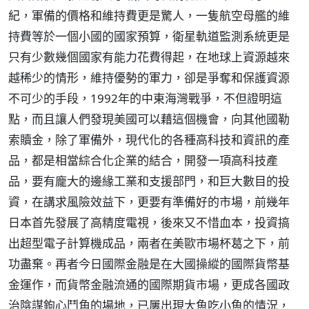
紀，軍備的價格和維持費更是驚人，一隻航空母艦的維
持費等於一個小國的國家預算，衛星軌道監測系統更是
只有少數幾個國家有能力花費得起，在地球上資源越來
越稀少的情形，維持優勢的軍力，卻是爭奪和保護資源
不可少的手段，1992年的中東海灣戰爭，不但證明這
點，而且讓人們發現美國可以藉這個機會，向其他國勒
索贖金，除了軍備外，現代化的各種高科技和資訊的產
品，都是相當綜合化企業的結合，開發一項高科技產
品，要有龐大的邊緣工業和支援部門，和巨大數目的投
資，在講求風險效益下，更要有準備好的市場，前幾年
日本首先發展了高精度電視，後來又不惜血本，投資搞
出超型電子計算機成品，兩者在美歐市場杯葛之下，前
功盡棄。再者今日國際金融是在大國操縱的國際貨幣基
金運作，而貨幣金融流通的國際期貨市場，更成各國政
治陰謀鉤心鬥角的場地，已屢出現大魚吃小魚的情況，