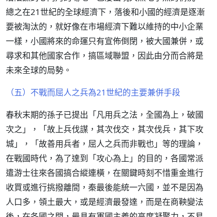
總之在21世紀的全球經濟下，落後和小國的經濟是逐漸
要被淘汰的，就好像在市場經濟下難以維持的中小企業
一樣，小國將來的命運只有宣佈倒閉，被大國兼併，或
尋求和其他國家合作，搞區域聯盟，因此由分而合將是
未來全球的局勢。
（五）不戰而屈人之兵為21世紀的主要兼併手段
春秋末期的孫子已提出「凡用兵之法，全國為上，破國
次之」，「故上兵伐謀，其次伐交，其次伐兵，其下攻
城」，「故善用兵者，屈人之兵而非戰也」等的理論，
在戰國時代，為了達到「攻心為上」的目的，各國常派
遣游士往來各國搞合縱連橫，在關鍵時刻不惜重金進行
收買或進行挑撥離間，秦最後能統一六國，並不是因為
人口多，領土最大，或是經濟最發達，而是在商鞅變法
後，在各國之間，最具有軍國主義的高度凝聚力，不易