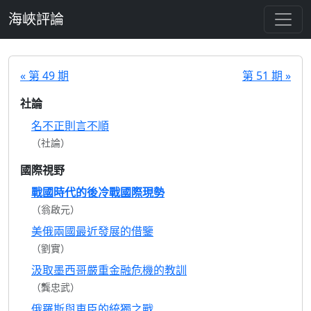
跳至主要內容
海峽評論
« 第 49 期
第 51 期 »
社論
名不正則言不順
（社論）
國際視野
戰國時代的後冷戰國際現勢
（翁啟元）
美俄兩國最近發展的借鑒
（劉實）
汲取墨西哥嚴重金融危機的教訓
（龔忠武）
俄羅斯與車臣的統獨之戰