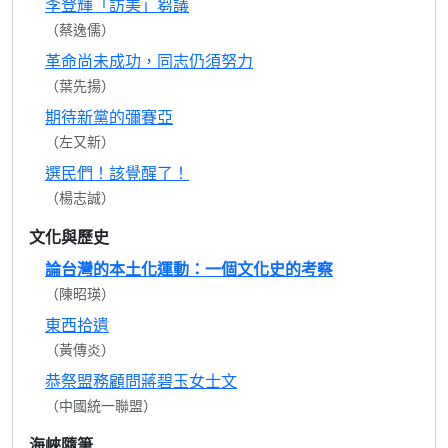
李登輝「訪美」芻議
（蔡逸儒）
革命尚未成功，同志仍須努力
（葉先揚）
期待新黨的彌賽亞
（左又新）
選民們！該覺醒了！
（楊志誠）
文化與歷史
論台灣的本土化運動：一個文化史的考察
（陳昭瑛）
東西拾遺
（黃傳炎）
恭祭盟務顧問蔣碧玉女士文
（中國統一聯盟）
海峽隨筆