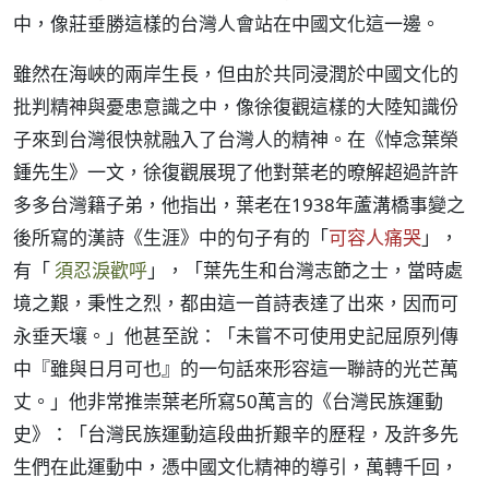
中，像莊垂勝這樣的台灣人會站在中國文化這一邊。
雖然在海峽的兩岸生長，但由於共同浸潤於中國文化的
批判精神與憂患意識之中，像徐復觀這樣的大陸知識份
子來到台灣很快就融入了台灣人的精神。在《悼念葉榮
鍾先生》一文，徐復觀展現了他對葉老的暸解超過許許
多多台灣籍子弟，他指出，葉老在1938年蘆溝橋事變之
後所寫的漢詩《生涯》中的句子有的「
可容人痛哭
」，
有「
須忍淚歡呼
」，「葉先生和台灣志節之士，當時處
境之艱，秉性之烈，都由這一首詩表達了出來，因而可
永垂天壤。」他甚至說：「未嘗不可使用史記屈原列傳
中『雖與日月可也』的一句話來形容這一聯詩的光芒萬
丈。」他非常推崇葉老所寫50萬言的《台灣民族運動
史》：「台灣民族運動這段曲折艱辛的歷程，及許多先
生們在此運動中，憑中國文化精神的導引，萬轉千回，