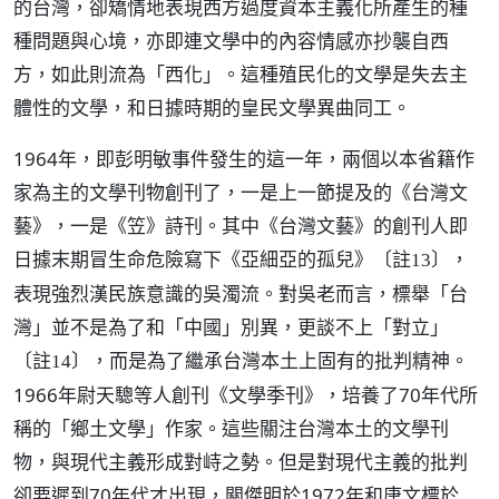
的台灣，卻矯情地表現西方過度資本主義化所產生的種
種問題與心境，亦即連文學中的內容情感亦抄襲自西
方，如此則流為「西化」。這種殖民化的文學是失去主
體性的文學，和日據時期的皇民文學異曲同工。
1964年，即彭明敏事件發生的這一年，兩個以本省籍作
家為主的文學刊物創刊了，一是上一節提及的《台灣文
藝》，一是《笠》詩刊。其中《台灣文藝》的創刊人即
日據末期冒生命危險寫下《亞細亞的孤兒》
，
〔註13〕
表現強烈漢民族意識的吳濁流。對吳老而言，標舉「台
灣」並不是為了和「中國」別異，更談不上「對立」
，而是為了繼承台灣本土上固有的批判精神。
〔註14〕
1966年尉天驄等人創刊《文學季刊》，培養了70年代所
稱的「鄉土文學」作家。這些關注台灣本土的文學刊
物，與現代主義形成對峙之勢。但是對現代主義的批判
卻要遲到70年代才出現，關傑明於1972年和唐文標於