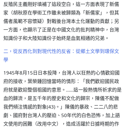
反殖民主義剛好填補了這段空白，這一方面表現了新儒
家（胡秋原在學術工作雖未被歸類為「新儒家」，但其
儒者風範不容懷疑）對戰後台灣本土化運動的貢獻；另
一方面，也顯示了正是在中國文化的批判精神中，台灣
知識份子和大陸知識份子始終是血氣相通的兄弟。
二，從反西化到對現代性的反省：從鄉土文學到環保文
學
1945年8月15日日本投降，台灣人以狂熱的心情歡迎國
府的接收，葉榮鍾回憶當時的情形：「我們歡迎國民政
府就是歡迎整個祖國的意思。……這一股熱情所祈求的是
血的歸流，是五千年的歷史和文化的歸宗，陳儀不配做
我們傾注情感的對象(43)。」陳儀的暴政、二二八的悲
劇、國府對台灣人的壓迫、50年代的白色恐怖，加上語
文使用的困難（改用中文），造成活躍於日據時期的作