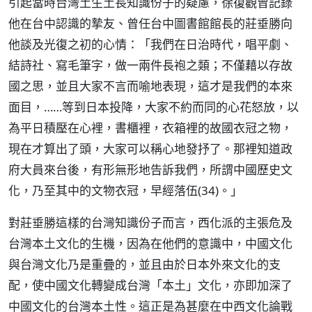
引起當時台灣土生土長知識份子的疑慮，徐復觀曾記錄
他在台中認識的摯友、曾任台中圖書館館長的莊垂勝向
他談及光復之初的心情：「我們在日治時代，唱平劇、
結詩社、寫毛筆字，做一兩件長袍之類；不僅藉以存故
國之思，並且大家不言而喻地表現，這才是我們的本來
面目，……等到日本投降，大家不約而同的心花怒放，以
為平日積壓在心裡，書櫃裡，衣箱裡的故國衣冠之物，
現在才算出了頭，大家可以稱心地發抒了。那裡知道政
府大員來台後，有形無形地告訴我們，所謂中國歷史文
化，乃至其中的文物衣冠，早經落伍(34)。」
對莊垂勝這樣的台灣知識份子而言，西化派的主張危及
台灣本土文化的生機，因為在他們的意識中，中國文化
與台灣文化乃是重疊的，並且由於日本外來文化的支
配，使中國文化轉變成台灣「本土」文化，亦即加深了
中國文化的台灣本土性。這正是為甚麼在中西文化論戰