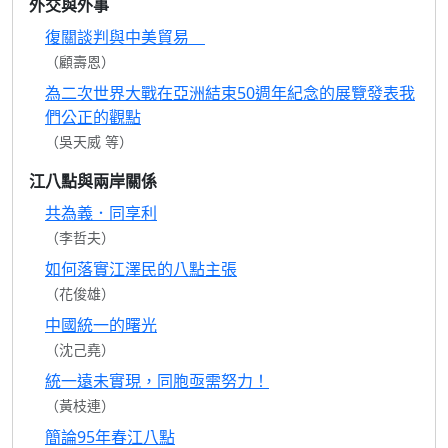
外交與外事
復關談判與中美貿易
（顧壽恩）
為二次世界大戰在亞洲結束50週年紀念的展覽發表我
們公正的觀點
（吳天威 等）
江八點與兩岸關係
共為義．同享利
（李哲夫）
如何落實江澤民的八點主張
（花俊雄）
中國統一的曙光
（沈己堯）
統一遠未實現，同胞亟需努力！
（黃枝連）
簡論95年春江八點