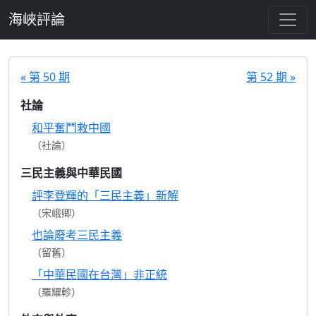
跳至主要內容
海峽評論
« 第 50 期
第 52 期 »
社論
和平奮鬥救中國
（社論）
三民主義與中華民國
評李登輝的「三民主義」新解
（宋峨卿）
也論廢考三民主義
（留舊）
「中華民國在台灣」非正統
（羅耀軫）