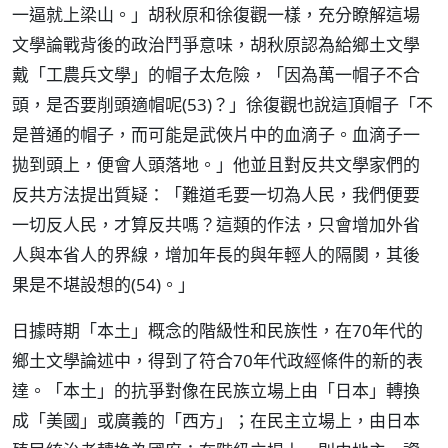
一逼就上梁山。」胡秋原和徐復觀一樣，充分瞭解這場
文學論戰背後的政治鬥爭意味，胡秋原認為給鄉土文學
戴「工農兵文學」的帽子太危險，「因為萬一帽子不合
頭，是否要削頭適帽呢(53)？」徐復觀也說這頂帽子「不
是普通的帽子，而可能是武俠片中的血滴子。血滴子一
拋到頭上，便會人頭落地。」他並且對反共文學家們的
反共方法提出質疑：「難道毛要一切為人民，我們便要
一切反人民，才算反共嗎？這類的作法，只會增加外省
人與本省人的界線，增加年長的與年輕人的隔閡，其後
果是不堪設想的(54)。」
日據時期「本土」概念的階級性和民族性，在70年代的
鄉土文學論述中，得到了符合70年代政經條件的新的表
達。「本土」的抗爭對像在民族立場上由「日本」轉換
成「美國」或廣義的「西方」；在民主立場上，由日本