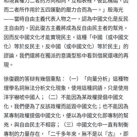
和現實權力二者的方向相同，互相表裡，彼此構煽，因
而二者所作用於五四運動的壓力合而為一。」殷海光
——當時自由主義代表人物之一，認為中國文化是反民
主自由的，因此復古主義將成為反自由民主者的幫兇，
因而反中國文化才能實現民主，這種「中國（或中國文
化）等於反民主，反中國（或中國文化）等於民主」的
謬論，我們還將在獨派的意識型態中看到借屍還魂的再
現。
徐復觀的答辯有幾個重點：（一）「向量分析」這種物
理學名詞無法分析文化現象，使用這種詞語，只是使用
洋字嚇唬中國人；（二）不能因為某政權提倡中國文
化，我們便為了反該政權而詆毀中國文化；也不能因為
某專制政權提倡中國文化，便以為中國文化即專制的幫
兇，與自由民主不相容；（三）中國文化中一直有制衡
專制的力量存在，「二千多年來，無不是以『古』，即