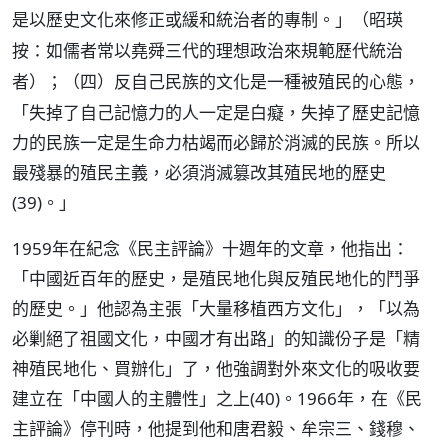
是以歷史文化來修正或緩和統治者的專制。」（
昭瑛
按：如儒者常以堯舜三代的理想政治來規範歷代統治
）；（四）反自己民族的文化是一種被殖民的心態，
者
「失掉了自己記憶力的人一定是白癡，失掉了歷史記憶
力的民族一定是生命力枯竭而必歸於消滅的民族。所以
最殘暴的殖民主義，必須消滅篡改其殖民地的歷史
(39)。」
1959年在紀念《民主評論》十週年的文章，他指出：
「中國近百年的歷史，是殖民地化與反殖民地化的鬥爭
的歷史。」他認為主張「大量移植西方文化」，「以為
必剿絕了祖國文化，中國才有出路」的知識份子是「精
神殖民地化、買辦化」了，他強調對外來文化的吸收要
建立在「中國人的主體性」之上(40)。1966年，在《民
主評論》停刊時，他提到他和唐君毅、牟宗三、錢穆、