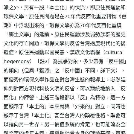
派之外，另有一股「本土化」的伏流，即原住民運動和
環保文學。原住民問題是在70年代反西化重要刊物《夏
潮》中浮現出來的，環保文學亦為70年代反西化重鎮
「鄉土文學」的延續。原住民運動涉及弱勢族群的歷史
文化的存亡問題，環保文學則反省台灣過度現代化的後
遺症。原住民運動以國民黨、漢族文化霸權（cultural
hegemony）
為抗爭對象，多少帶有「反中國」
〔註2〕
的傾向（但與「獨派」之「反中國」不同，詳下文），
而優秀的環保文學作品在對台灣生態的報導上，必然延
伸到對西方現代科技文明的反省，可以籠統地納入「反
西化」的陣營。上述三階段都以「反」為特徵，這一方
面顯示了「本土的」本來就與「外來的」對立，同時也
顯示了台灣「本土化」甚至台灣人的顛覆性格。顛覆可
以指向另一世界、另一價值系統的肯定，也可能流為全
盤否定的虛無主義，這與運動者本身的理論基礎、策略