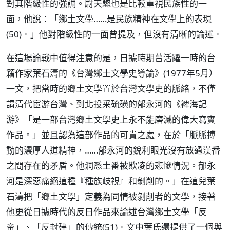
對其階級性的強調。尉天驄也是比較重視民族性的一
面，他說：「鄉土文學……是民族精神在文學上的表現
(50)。」他對階級性的一面曾提及，但沒有清晰的論述。
在這場論戰中值得注意的是，日據時期曾活躍一時的台
籍作家葉石濤的《台灣鄉土文學史導論》(1977年5月）
一文，把當時的鄉土文學置於台灣文學史的脈絡，不僅
謂清代宦游台灣、到北投采硫磺的郁永河的《裨海記
游》「是一部台灣鄉土文學史上永不能磨滅的偉大寫實
作品。」並且認為這部作品的可貴之處，在於「脈脈搏
動的濃厚人道精神，……郁永河的銳利眼光沒有放過漢番
之間存在的矛盾。他洞悉土番被欺凌的悲慘情況。郁永
河是深惡痛絕這種『種族歧視』和剝削的。」在這兒葉
石濤把「鄉土文學」定義為同情被剝削者的文學，接著
他更從日據時代的反日作品來論述台灣鄉土文學「反
帝」、「反封建」的傳統(51)。文中葉氏還提供了一個與