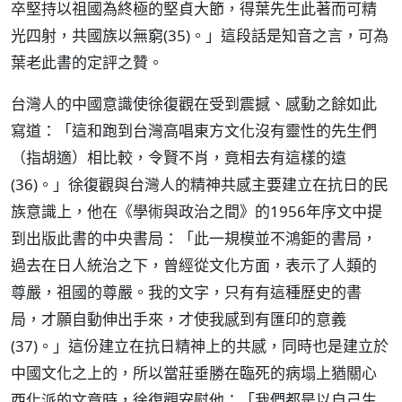
卒堅持以祖國為終極的堅貞大節，得葉先生此著而可精
光四射，共國族以無窮(35)。」這段話是知音之言，可為
葉老此書的定評之贊。
台灣人的中國意識使徐復觀在受到震撼、感動之餘如此
寫道：「這和跑到台灣高唱東方文化沒有靈性的先生們
（指胡適）相比較，令賢不肖，竟相去有這樣的遠
(36)。」徐復觀與台灣人的精神共感主要建立在抗日的民
族意識上，他在《學術與政治之間》的1956年序文中提
到出版此書的中央書局：「此一規模並不鴻鉅的書局，
過去在日人統治之下，曾經從文化方面，表示了人類的
尊嚴，祖國的尊嚴。我的文字，只有有這種歷史的書
局，才願自動伸出手來，才使我感到有匯印的意義
(37)。」這份建立在抗日精神上的共感，同時也是建立於
中國文化之上的，所以當莊垂勝在臨死的病塌上猶關心
西化派的文章時，徐復觀安慰他：「我們都是以自己生