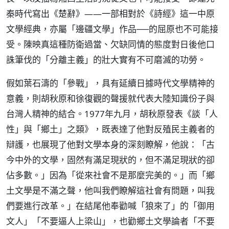
秦時代寫出《楚辭》——一部相對於《詩經》這一中原
文學經典，亦屬「邊疆文學」作品──的屈原也不可能接
受。陳映真這種防衛過當、欠缺同情的態度對日後他口
誅筆伐的「分離主義」的壯大實有不可磨滅的功勞。
假如葉石濤的「參戰」，具有延續日據時代文學精神的
意義，則胡秋原和徐復觀的聲援就代表大陸知識份子與
台灣人精神的結合。1977年九月，胡秋原發表《談「人
性」與「鄉土」之類》，既表達了他對反殖民主義者的
辯護，也展現了他對文學本身的深刻瞭解，他說：「古
今中外的文學，固然有滿足現狀的，但不滿足現狀的卻
佔多數。」因為「從來社會不是那麼完美的。」而「鄉
土文學是不滿之聲，他叫我們瞭解這社會有問題，叫我
們要進行改革。」在結尾他奉勸喊「狼來了」的「御用
文人」「不要逼人上梁山」，也勸鄉土文學論者「不要