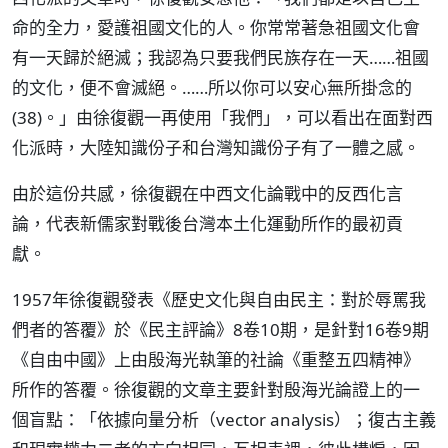
命的全力，愛護祖國文化的人。你常常著急祖國文化會
有一天歸於絕滅；我認為只要我們民族存在一天……祖國
的文化，便不會滅絕。……所以你可以安心無所掛念的
(38)。」由徐復觀一再使用「我們」，可以看出在面對西
化派時，大陸知識份子和台灣知識份子有了一體之感。
由於這份共感，徐復觀在中西文化論戰中的反西化言
論，代表新儒家對戰後台灣本土化運動所作的最初貢
獻。
1957年徐復觀發表《歷史文化與自由民主：對於辱罵我
們者的答覆》於《民主評論》8卷10期，是針對16卷9期
《自由中國》上由殷海光執筆的社論《重整五四精神》
所作的答覆。徐復觀的文章主要針對殷海光論證上的一
個盲點：「依據向量分析（vector analysis）；復古主義