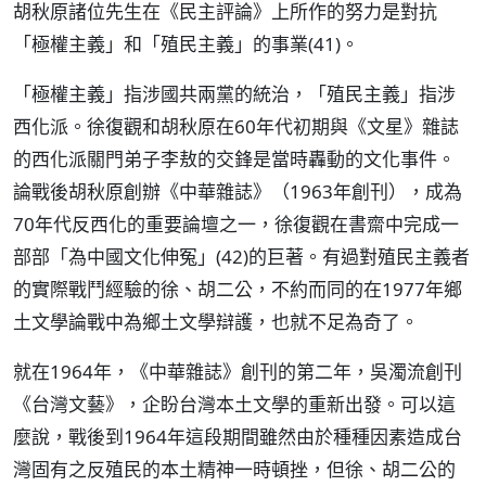
胡秋原諸位先生在《民主評論》上所作的努力是對抗
「極權主義」和「殖民主義」的事業(41)。
「極權主義」指涉國共兩黨的統治，「殖民主義」指涉
西化派。徐復觀和胡秋原在60年代初期與《文星》雜誌
的西化派關門弟子李敖的交鋒是當時轟動的文化事件。
論戰後胡秋原創辦《中華雜誌》（1963年創刊），成為
70年代反西化的重要論壇之一，徐復觀在書齋中完成一
部部「為中國文化伸冤」(42)的巨著。有過對殖民主義者
的實際戰鬥經驗的徐、胡二公，不約而同的在1977年鄉
土文學論戰中為鄉土文學辯護，也就不足為奇了。
就在1964年，《中華雜誌》創刊的第二年，吳濁流創刊
《台灣文藝》，企盼台灣本土文學的重新出發。可以這
麼說，戰後到1964年這段期間雖然由於種種因素造成台
灣固有之反殖民的本土精神一時頓挫，但徐、胡二公的