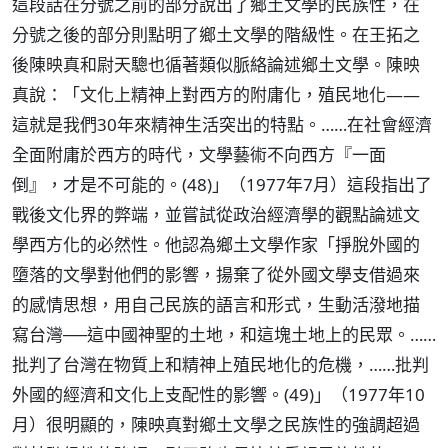
這段話在分號之前的部分說出了鄉土文學的民族性，在
分號之後的部分則點明了鄉土文學的階級性。在王拓之
後陳映真和尉天驄也循著類似脈絡論述鄉土文學。陳映
真說：「文化上精神上對西方的附庸化，殖民地化——
這就是我們30年來精神生活突出的特點。……在社會經濟
全面附庸於西方的時代，文學藝術不向西方『一面
倒』，才是不可能的。(48)」（1977年7月）這段指出了
戰後文化界的弊端，並嘗試從政治經濟學的觀點論述文
學西方化的必然性。他認為鄉土文學作家「掙脫外國的
墮落的文學對他們的影響，揚棄了從外國文學支借過來
的感情思想，用自己民族的語言和形式，生動活潑地描
寫台灣──這中國神聖的土地，和這塊土地上的民眾。……
批判了台灣在物質上和精神上殖民地化的危機，……批判
外國的經濟和文化上支配性的影響。(49)」（1977年10
月）很明顯的，陳映真對鄉土文學之民族性的強調超過