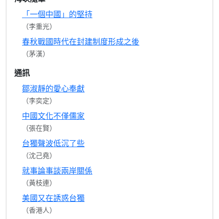
「一個中國」的堅持
（李重光）
春秋戰國時代在封建制度形成之後
（茅漢）
通訊
鄒淑靜的愛心奉獻
（李奕定）
中國文化不僅儒家
（張在賢）
台獨聲波低沉了些
（沈己堯）
就事論事談兩岸關係
（黃枝連）
美國又在誘惑台獨
（香港人）