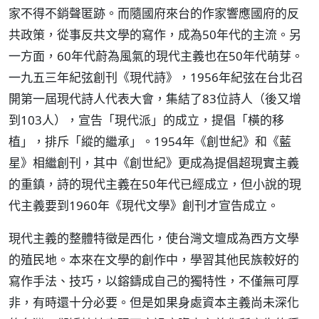
家不得不銷聲匿跡。而隨國府來台的作家響應國府的反
共政策，從事反共文學的寫作，成為50年代的主流。另
一方面，60年代蔚為風氣的現代主義也在50年代萌芽。
一九五三年紀弦創刊《現代詩》，1956年紀弦在台北召
開第一屆現代詩人代表大會，集結了83位詩人（後又增
到103人），宣告「現代派」的成立，提倡「橫的移
植」，排斥「縱的繼承」。1954年《創世紀》和《藍
星》相繼創刊，其中《創世紀》更成為提倡超現實主義
的重鎮，詩的現代主義在50年代已經成立，但小說的現
代主義要到1960年《現代文學》創刊才宣告成立。
現代主義的整體特徵是西化，使台灣文壇成為西方文學
的殖民地。本來在文學的創作中，學習其他民族較好的
寫作手法、技巧，以鎔鑄成自己的獨特性，不僅無可厚
非，有時還十分必要。但是如果身處資本主義尚未深化