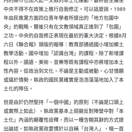
內的縣市也加入此一文教的本土化運動，最終甚至逼使
中央不得不在政策上進行自我修正。可以這麼說，1989
年由民進黨方面四位青年學者所提出的「地方包圍中
央」的戰略，爾後只有在文教領域真正達到了「包圍」
之功。中央的自我修正表現在最近的重大決定，根據8月
六日《聯合報》頭版的報導：教育部通過國小增加鄉土
教學活動，國中增加「認識台灣」的課程，除了新增課
程以外，國語、美術、音樂等既有課程中亦將增加本土
性內容。從政治到文化，不論是主動或被動，心甘情願
或逼於情勢，執政的國民黨確實是浩浩蕩蕩地加入了本
土化的隊伍。
但是由於仍然堅持「一個中國」的原則（不論是口頭上
或實際上如此），執政黨基本上迴避反對陣營中對「本
土化」內涵的顛覆性詮釋，而以一種含糊其辭的方式提
出論述，如執政黨政要慣於以自稱「台灣人」，唱一首