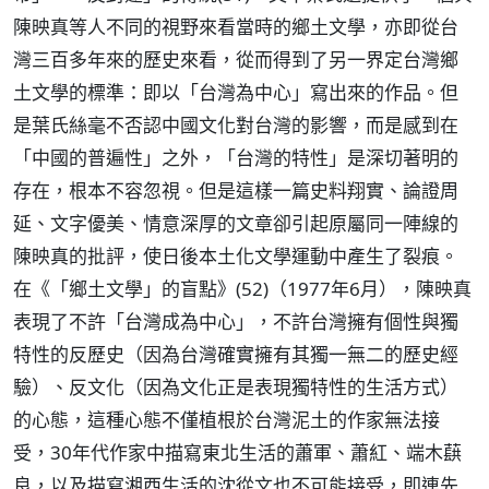
陳映真等人不同的視野來看當時的鄉土文學，亦即從台
灣三百多年來的歷史來看，從而得到了另一界定台灣鄉
土文學的標準：即以「台灣為中心」寫出來的作品。但
是葉氏絲毫不否認中國文化對台灣的影響，而是感到在
「中國的普遍性」之外，「台灣的特性」是深切著明的
存在，根本不容忽視。但是這樣一篇史料翔實、論證周
延、文字優美、情意深厚的文章卻引起原屬同一陣線的
陳映真的批評，使日後本土化文學運動中產生了裂痕。
在《「鄉土文學」的盲點》(52)（1977年6月），陳映真
表現了不許「台灣成為中心」，不許台灣擁有個性與獨
特性的反歷史（因為台灣確實擁有其獨一無二的歷史經
驗）、反文化（因為文化正是表現獨特性的生活方式）
的心態，這種心態不僅植根於台灣泥土的作家無法接
受，30年代作家中描寫東北生活的蕭軍、蕭紅、端木蕻
良，以及描寫湘西生活的沈從文也不可能接受，即連先