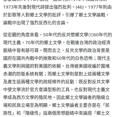
1973年先後對現代詩提出強烈批判。(46)。1977年則由
於彭歌等人對鄉土文學的批評，引爆了鄉土文學論戰，
論戰中出現了強烈反西化的言論。
從宏觀的角度來看，50年代的反共懷鄉文學，60年代的
現代主義，70年代的鄉土文學，在戰後台灣的政治經濟
脈絡中皆有跡可尋。簡而言之，反共文學的政治背景是
國府在國共內戰中的挫敗和50年代的白色恐怖；現代主
義文學則與國府對美國的依賴，台灣被美國收編於圍堵
赤潮的防衛系統有關；而鄉土文學則是對上述兩種文學
及產生這兩種文學的政經條件的反動：既反對反共文學
中使文學流於官方意識型態的工具，也反對現代主義文
學成為西方文學的殖民地。因此鄉土文學論者的階級立
場和民族立場至為明顯。鄉土文學論者主要亦是在「民
族性」和「階級性」這兩個思想脈絡中來論證「鄉土文