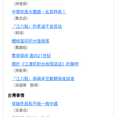
（林書揚）
中華民族大團圓，此其時矣！
（龔忠武）
「江八點」的意涵不宜低估
（蔡瑋）
體檢當前的大陸政策
（龔鵬程）
繁榮兩岸 面向21世紀
關於《江澤民對台政策談話》的聲明
（勞動黨）
「江八點」與兩岸互動關係座談會
（孫國棟 整理）
台灣事情
突破危局和平統一救中國
（梁肅戎）