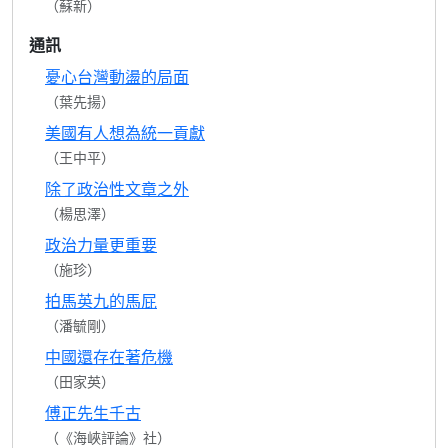
（蘇新）
通訊
憂心台灣動盪的局面
（葉先揚）
美國有人想為統一貢獻
（王中平）
除了政治性文章之外
（楊思澤）
政治力量更重要
（施珍）
拍馬英九的馬屁
（潘毓剛）
中國還存在著危機
（田家英）
傅正先生千古
（《海峽評論》社）