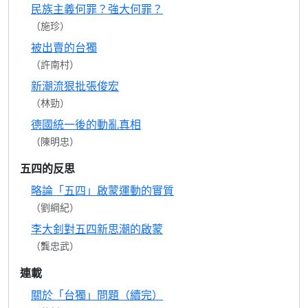
民族主義何罪？強大何罪？
（施珍）
被出賣的台獨
（許南村）
新潮流狠批張俊宏
（林勁）
德國統一後的動亂真相
（陳明忠）
五四的反思
略論「五四」啟蒙運動的實質
（劉綱紀）
李大釗對五四新思潮的啟蒙
（龔忠武）
連載
關於「台獨」問題（續完）