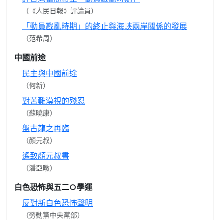
（《人民日報》評論員）
「動員戡亂時期」的終止與海峽兩岸關係的發展
（范希周）
中國前途
民主與中國前途
（何新）
對苦難漠視的殘忍
（蘇曉康）
盤古龍之再臨
（顏元叔）
遙致顏元叔書
（潘亞暾）
白色恐怖與五二○學運
反對新白色恐怖聲明
（勞動黨中央黨部）