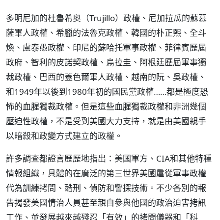
多明尼加的杜魯希奧（Trujillo）政權、尼加拉瓜的蘇慕
薩軍人政權、希臘的法魯克政權、韓國的朴正熙、全斗
煥、盧泰愚政權、印尼的蘇哈托軍事政權、菲律賓歷屆
政府、智利的皮諾契政權、烏拉圭、阿根廷歷屆軍事獨
裁政權、巴西的蓋色爾軍人政權、越南的阮、吳政權、
和1949年以後到1980年初的國民黨政權……都是極度恐
怖的血腥獨裁政權。但是這些血腥獨裁政權和非洲幾個
壓迫性政權，不是受到美國大力支持，就是由美國親手
以暗殺和政變方式建立的政權。
許多調查都證言歷歷地指出：美國軍方、CIA和其他特種
情報組織，具體的在廣泛的第三世界美國扈從軍事政權
代為訓練拷問、酷刑、偵防和警探技術。不少各別的報
告揭發美國情治人員甚至親自參與他國的政治迫害拷訊
工作、並發展越來越殘忍「有效」的拷問儀器和「科