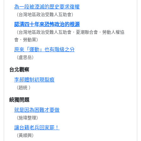
為一段被湮滅的歷史要求復權
（台灣地區政治受難人互助會）
認清四十年來恐怖政治的根源
（台灣地區政治受難人互助會．夏潮聯合會．勞動人權協
會．勞動黨）
原來「運動」也有階級之分
（盧思岳）
台北觀察
李郝體制初現裂痕
（趙統 ）
統獨問題
就是因為困難才要做
（施瑋整理）
讓台籍老兵回家罷！
（黃順興）