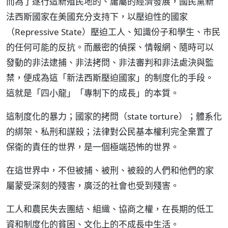
而為了遂行這新殖民地的、庸屬的經濟發展，國民黨新
法西斯國家在美國充分支持下，以壓迫性的國家
（Repressive State）壓迫工人、知識份子和學生、市民
的任何可能的反抗。而嚴密的偵探、情報網、隨時可以
發動的非法逮捕、非法拷問、非法審判和非法處決與監
禁，便成為這「新法西斯壓迫國家」的制度化的手段。
這就是「四小龍」「專制下的成長」的本質。
這制度化的暴力；國家的拷問（state torture）；體系化
的綁架、私刑和謀殺；法律對公民基本權利完全棄置了
保衛的責任的世界，是一個極端恐怖的世界。
在這世界中，不但被捕、被刑、被殺的人們和他們的家
屬蒙受深刻的殘害，廣泛的社會也受到殘害。
工人和農民失去團結、組織、協商之權，在長期的低工
資和制度化的貧困、文化上的不成長中生活。