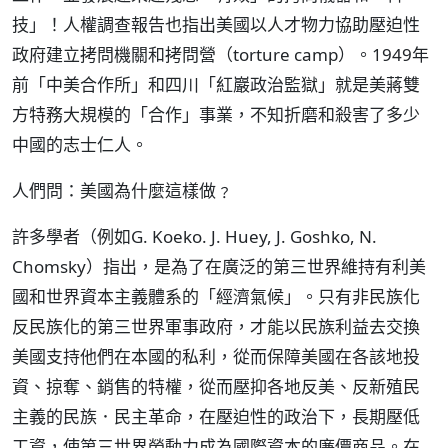
技」！人權調查報告也指出美國以人才物力協助壓迫性
政府建立拷問機關和拷問營（torture camp）。1949年
前「中美合作所」和四川「紅巖政治監獄」就是美蔣雙
方特務大規模的「合作」事業，不知折磨和殺害了多少
中國的志士仁人。
人們問：美國為什麼這樣做﹖
許多學者（例如G. Koeko. J. Huey, J. Goshko, N.
Chomsky）指出，是為了在廣泛的第三世界維持有利美
國和世界資本主義體系的「經濟氣候」。只有非民族化
反民族化的第三世界軍事政府，才能以民族利益去交換
美國支持他們在本國的私利，從而保障美國在各該地投
資、掠奪、銷售的特權，從而壓抑各地反美、反新殖民
主義的民族．民主革命，在壓迫性的政治下，長期壓低
工資，使第三世界勞動力成為國際資本的廉價商品。在