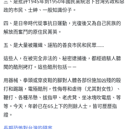
三、是批評1945年到1950年國民黨統治下台灣劣政和惡
政的市民、士紳、一般知識份子。
四、是日帝時代從事抗日運動，光復後又為自己民族的
解放而奮鬥的原住民菁英。
五、是大量被羅織、誣陷的善良市民和民眾……
這些人，在被完全非法的、秘密逮捕後，都經過駭人聽
聞的酷刑拷打。這些酷刑包括－－
用器械、拳頭或穿皮鞋的腳對人體各部份施加凶殘的毆
打和踢踹，電殛酷刑，性侮辱和虐待（尤其對女性）、
鞭打、各種吊懸、拔指甲、老虎凳、坐冰塊吹電扇、等
等。今天，年齡已在65上下的刑餘人士，皆可歷歷指
證。
長期恐怖對台灣的殘害