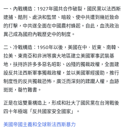
一、內戰構造：1927年國共合作破裂，國民黨以法西斯
逮捕、酷刑、處決和監禁、暗殺、使中共遭到幾近致命
的打擊，中共遂全面在中國農村蜂起。自此，血洗政治
異己成為國府內戰歷史中的制度。
二、冷戰構造：1950年以後，美國在中．近東、南韓、
拉美、東南亞和非洲等廣大地區建立美國軍事武裝基
地，扶持許許多多惡名昭彰、凶殘的獨裁政權，全面建
設反共法西斯軍事獨裁政權，並以美國軍經援助，推行
制度性的反共獨裁恐怖，廣泛而深刻的蹂躪人權，血跡
斑斑，罄竹難書。
正是在這雙重構造上，形成和壯大了國民黨在台灣戰後
四十年極端「反共國家安全國家」。
美國帝國主義和全球新法西斯暴力