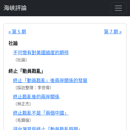
跳至主要內容
海峽評論
« 第 5 期
第 7 期 »
社論
不可懷有對美國過度的期待
（社論）
終止「動員戡亂」
終止「動員戡亂」後兩岸關係的發展
（採訪整理：李世偉）
終止戡亂後的兩岸關係
（林正杰）
終止戡亂不是「兩個中國」
（毛鑄倫）
評台灣當局終止「動員戡亂時期」