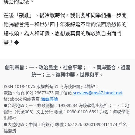
統治的惡法。
在後「戡亂」、後冷戰時代，我們要和同學們進一步開
始揭發台灣－和世界四十年來綿延不斷的法西斯恐怖的
總根頭，為人和知識、思想最真實的解放與自由而鬥
爭！◆
創刊宗旨：一、政治民主，社會平等；二、兩岸整合，祖國
統一；三、復興中華，世界和平。
ISSN 1018-1075 版權所有 © 《海峽評論》雜誌社
電話、傳真 (02) 23677473 電子信箱
sreview@ms47.hinet.net
facebook 粉絲專頁
海峽評論
●台灣地區：一、郵政劃撥：19389534 海峽學術出版社；二、土地
銀行（代號005）文山分行 帳號：0930-0100-6591 戶名：海峽學術
出版社
●大陸地區：中國工商銀行 帳號：621226 02001392411174 戶名：
福蜀涛