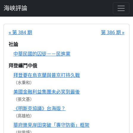
跳至主要內容
海峽評論
« 第 384 期
第 386 期 »
社論
中華民國的囚徒－－民進黨
拜登纏鬥中俄
拜登要在烏克蘭與普京打持久戰
（水秉和）
美國金融利益集團未必笑到最後
（張文基）
《明斯克協議》台海版？
（高雄柏）
華府樂見岸田突破「專守防衛」框架
（何思慎）