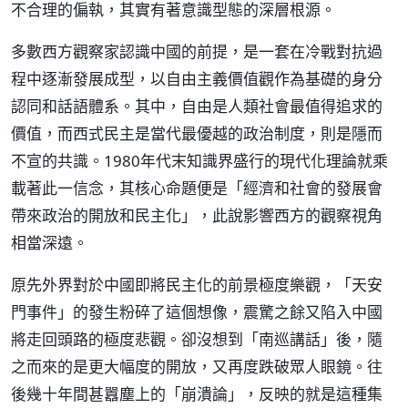
不合理的偏執，其實有著意識型態的深層根源。
多數西方觀察家認識中國的前提，是一套在冷戰對抗過
程中逐漸發展成型，以自由主義價值觀作為基礎的身分
認同和話語體系。其中，自由是人類社會最值得追求的
價值，而西式民主是當代最優越的政治制度，則是隱而
不宣的共識。1980年代末知識界盛行的現代化理論就乘
載著此一信念，其核心命題便是「經濟和社會的發展會
帶來政治的開放和民主化」，此說影響西方的觀察視角
相當深遠。
原先外界對於中國即將民主化的前景極度樂觀，「天安
門事件」的發生粉碎了這個想像，震驚之餘又陷入中國
將走回頭路的極度悲觀。卻沒想到「南巡講話」後，隨
之而來的是更大幅度的開放，又再度跌破眾人眼鏡。往
後幾十年間甚囂塵上的「崩潰論」，反映的就是這種集