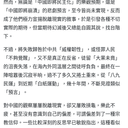
然而，無論是「中國即將民主化」的樂觀預期，還是
「中國即將崩潰」的悲劇預言，至今皆尚未實現。反而
成了他們極力宣揚脫離現實的敘事，於是引發各種不切
實際的期待，但當期待幻滅後又總能自圓其說，找台階
下。
不過，將失敗歸咎於中共「威權韌性」，或怪罪人民
「不夠覺醒」，又不是真正在反省，徒留「大業未竟」
的沮喪失落，在海內外同溫層之間徒呼負負。最終在一
陣喧囂後沉寂半晌，過不了多久又捲土重來。從「八九
民運」到近期「白紙運動」，幾十年間，不斷見證類似
「預言」。
對中國的觀察屢屢脫離現實，卻又屢敗摃龜，樂此不
疲，甚至沒有意識到自己的偏差，可謂偏差到了一種宗
教信仰。一些比較深刻的反思早已敏銳指出，這種看似