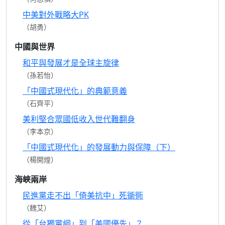
中美對外戰略大PK
（胡勇）
中國與世界
和平與發展才是全球主旋律
（孫若怡）
「中國式現代化」的典範意義
（石齊平）
美利堅合眾國低收入世代難翻身
（李本京）
「中國式現代化」的發展動力與保障（下）
（楊開煌）
海峽兩岸
民進黨走不出「倚美抗中」死衚衕
（魏艾）
從「台獨黨綱」到「美國優先」？