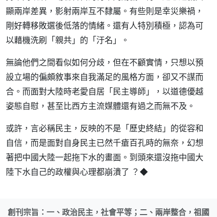
顯兩岸差異，影射兩岸互不隸屬。有些則是幸災樂禍，
剛好轉移敗選後低落的情緒。還有人特別積極，認為可
以藉機洗刷「親共」的「汙名」。
無論他們之間看似如何分歧，但在不顧實情，只想以預
設立場的偏頗敘事來自我滿足的風格方面，卻又不謀而
合。而面對大陸時老愛自居「民主導師」，以道德優越
姿態自慰，甚至比西方主流媒體還有過之而無不及。
或許，言必稱民主，反映的不是「歷史終結」的從容和
自信，而是面對自身民主已然千瘡百孔時的無奈，幻想
著把中國大陸一起拖下水的畫面。到頭來還沒拖中國大
陸下水自己的政權與心理都崩潰了 ？◆
創刊宗旨：一、政治民主，社會平等；二、兩岸整合，祖國