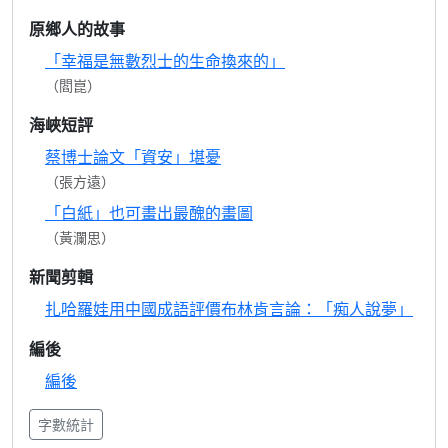
原鄉人的故事
「幸福是無數烈士的生命換來的」
（閻崑）
海峽短評
蔡博士論文「資安」堪憂
（張方遠）
「白紙」也可畫出最醜的畫圖
（黃瀾思）
新聞剪輯
扎哈羅娃用中國成語評價布林肯言論：「痴人說夢」
編後
編後
字數統計