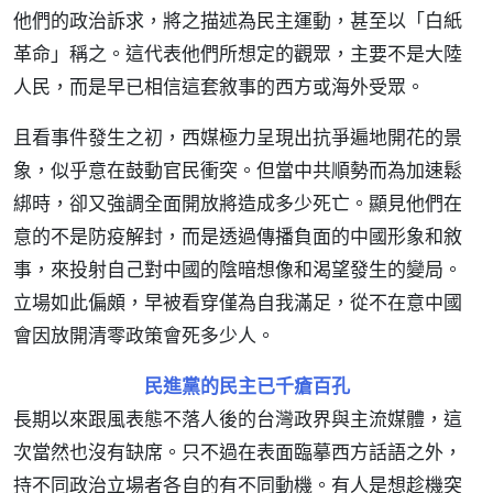
他們的政治訴求，將之描述為民主運動，甚至以「白紙
革命」稱之。這代表他們所想定的觀眾，主要不是大陸
人民，而是早已相信這套敘事的西方或海外受眾。
且看事件發生之初，西媒極力呈現出抗爭遍地開花的景
象，似乎意在鼓動官民衝突。但當中共順勢而為加速鬆
綁時，卻又強調全面開放將造成多少死亡。顯見他們在
意的不是防疫解封，而是透過傳播負面的中國形象和敘
事，來投射自己對中國的陰暗想像和渴望發生的變局。
立場如此偏頗，早被看穿僅為自我滿足，從不在意中國
會因放開清零政策會死多少人。
民進黨的民主已千瘡百孔
長期以來跟風表態不落人後的台灣政界與主流媒體，這
次當然也沒有缺席。只不過在表面臨摹西方話語之外，
持不同政治立場者各自的有不同動機。有人是想趁機突