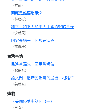
（方毓）
到底是誰要崩潰？
（林廣挺）
和平！和平！和平！中國的戰略目標
（俞新天）
國家要統一 民族要復興
（花俊雄）
台灣事情
民進黨漏氣 國民黨解氣
（耿榮水）
論文門：壓垮民進黨的最後一根稻草
（姜新立）
連載
《美國侵華史話》（一）
（王春）