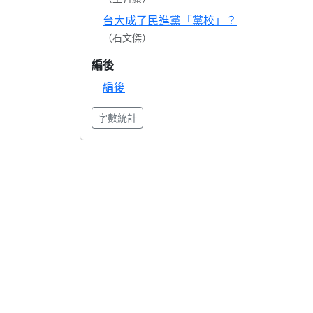
台大成了民進黨「黨校」？
（石文傑）
編後
編後
字數統計