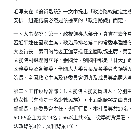
毛澤東在《論新階段》一文中提出「政治路線確定之
安排，組織結構必然是依據黨的「政治路線」而定。
一、人事安排：第一、政權領導人部分，真實在去年
習近平連任國家主席，政治局排名第二的常委李強擔
大委員長，第四的常委王滬寧擔任全國政協主席，第
國務院副總理何立峰、張國清、劉國中都是「廿大」
國務委員及各部委、全國人大委員長及各委員會領導
院長、全國政協主席及各委員會領導及成員等高層人
第二、工作領導幹部：1.國務院國務委員四人，分別
位女性（有時是一名少數民族），本屆諶貽琴是由貴州
部部長、各委員會主任、央行行長、審計長等共27名。
60-65為主力共19名；66以上共3位。從學術背景
法政背景3位：文科背景1位。