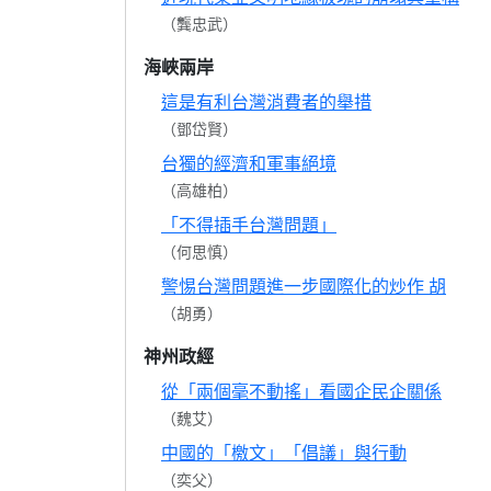
（龔忠武）
海峽兩岸
這是有利台灣消費者的舉措
（鄧岱賢）
台獨的經濟和軍事絕境
（高雄柏）
「不得插手台灣問題」
（何思慎）
警惕台灣問題進一步國際化的炒作 胡
（胡勇）
神州政經
從「兩個毫不動搖」看國企民企關係
（魏艾）
中國的「檄文」「倡議」與行動
（奕父）