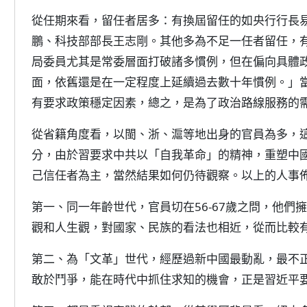
從任期來看，留任者居多：有換屆留任的如央行行長
鵬、科技部部長王志剛。其他多為不足一任者留任，
局委員尤其是常委層面打破諸多慣例，但在偏向具體
面，依舊還是在一定程度上延續過去數十年慣例。」
有要求政策穩定因素，總之，是為了政治路線服務的
從省籍角度看，以閩、浙、滬等地出身的官員為多，
分，由於習要求中共以「自我革命」的精神，重塑中
己信任者為主，當然結果如何仍待觀察。以上的人事
第一、同一年齡世代，官員切在56-67歲之問，他
觀和人生觀，對國家、民族的看法也相近，從而比較
第二、為「文革」世代，經歷過新中國最動亂，最不
敢於鬥爭，能在時代中抓住求知的機會，正是習近平