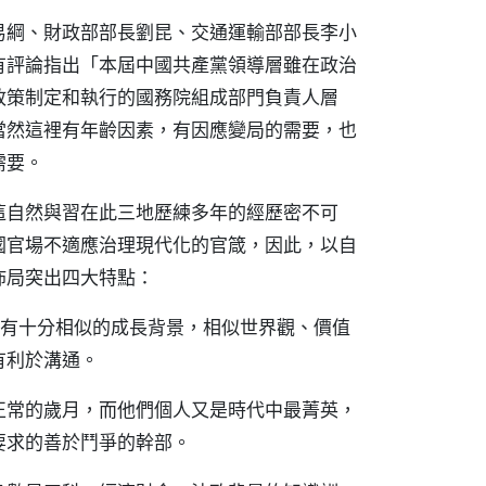
易綱、財政部部長劉昆、交通運輸部部長李小
有評論指出「本屆中國共產黨領導層雖在政治
政策制定和執行的國務院組成部門負責人層
當然這裡有年齡因素，有因應變局的需要，也
需要。
這自然與習在此三地歷練多年的經歷密不可
國官場不適應治理現代化的官箴，因此，以自
佈局突出四大特點：
們擁有十分相似的成長背景，相似世界觀、價值
有利於溝通。
正常的歲月，而他們個人又是時代中最菁英，
要求的善於鬥爭的幹部。