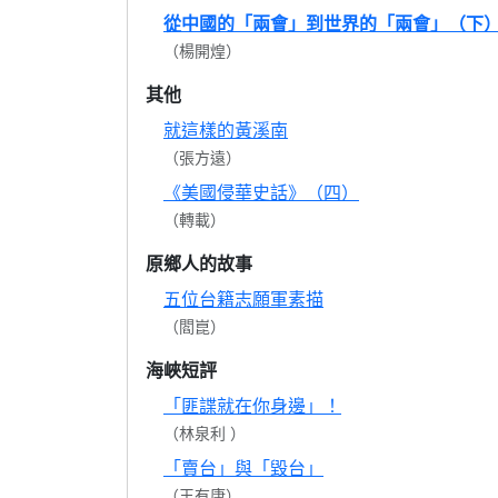
從中國的「兩會」到世界的「兩會」（下
（楊開煌）
其他
就這樣的黃溪南
（張方遠）
《美國侵華史話》（四）
（轉載）
原鄉人的故事
五位台籍志願軍素描
（閻崑）
海峽短評
「匪諜就在你身邊」！
（林泉利 ）
「賣台」與「毀台」
（王有康）