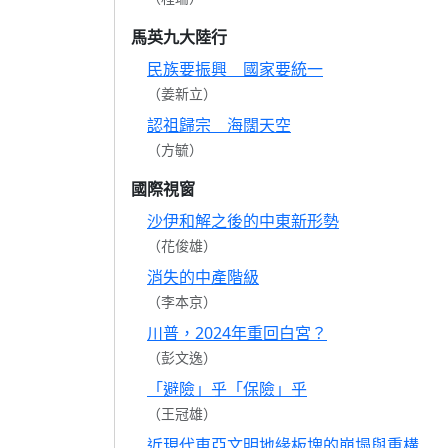
馬英九大陸行
民族要振興 國家要統一
（姜新立）
認祖歸宗 海闊天空
（方毓）
國際視窗
沙伊和解之後的中東新形勢
（花俊雄）
消失的中產階級
（李本京）
川普，2024年重回白宮？
（彭文逸）
「避險」乎「保險」乎
（王冠雄）
近現代東亞文明地緣板塊的崩塌與重構