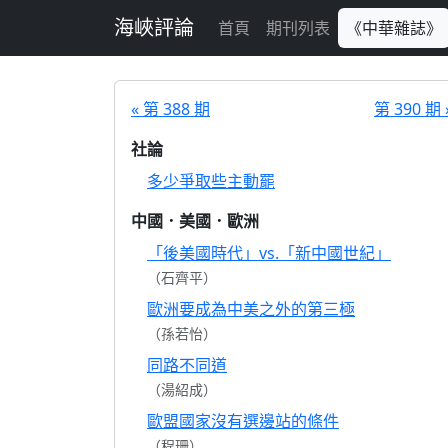
跳至主要內容
海峽評論
首頁
期刊列表
《中華雜誌》
« 第 388 期
第 390 期 
社論
多少爭取些主動罷
中國．美國．歐洲
「後美國時代」vs.「新中國世紀」
（石齊平）
歐洲要成為中美之外的第三極
（孫若怡）
同路不同道
（湯紹成）
歐盟國家沒有選邊站的條件
（程珊）