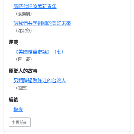
新時代呼喚著新青年
（張鈞凱）
讓我們共享祖國的美好未來
（沈宏叡）
連載
《美國侵華史話》（七）
（連 載）
原鄉人的故事
另類跨過鴨綠江的台灣人
（閻崑）
編後
編後
字數統計