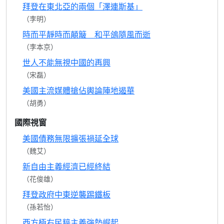
拜登在東北亞的兩個「澤連斯基」
（李明）
時而平靜時而顛簸 和平鴿隨風而逝
（李本京）
世人不能無視中國的再興
（宋磊）
美國主流媒體搶佔輿論陣地遏華
（胡勇）
國際視窗
美國債務無限擴張禍延全球
（魏艾）
新自由主義經濟已經終結
（花俊雄）
拜登政府中東逆襲踢鐵板
（孫若怡）
西方極右民粹主義強勢崛起