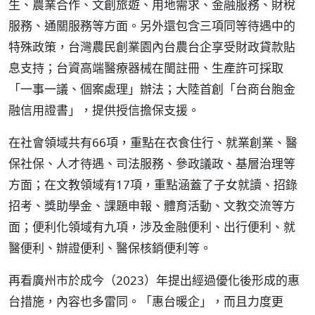
生、農業合作、文創旅遊、用地需求、金融服務、財稅
服務、通關服務等方面。另外還包含三項同等待遇中的
特殊政策，台灣農民創業園內台農台企享受財政貸款貼
息支持；台資高端醫療器械在閩註冊、生產許可採取
「一事一議、個案處理」辦法；大陸首創「台商台胞金
融信用證書」，提供授信擔保支援。
在社會領域共有66項，重點在衣食住行、就業創業、醫
保社保、人才待遇、司法服務、參政議政、基層治理等
方面；在文教領域有17項，重點涵蓋了子女就讀、招錄
招考、獎助學金、課題申報、體育活動、文教交流等方
面；便利化領域有九項，涉及金融便利、出行便利、就
醫便利、辦證便利、醫保核銷便利等。
再看廣州市於成今（2023）年提出經過優化後形成的惠
台措施，內容也多雷同。「惠台暖企」，而且力度更