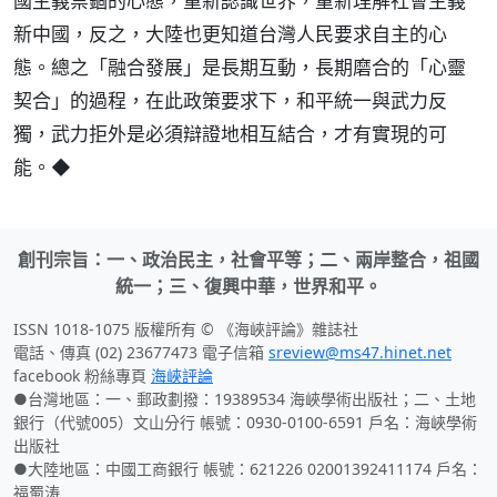
國主義禁錮的心態，重新認識世界，重新理解社會主義
新中國，反之，大陸也更知道台灣人民要求自主的心
態。總之「融合發展」是長期互動，長期磨合的「心靈
契合」的過程，在此政策要求下，和平統一與武力反
獨，武力拒外是必須辯證地相互結合，才有實現的可
能。◆
創刊宗旨：一、政治民主，社會平等；二、兩岸整合，祖國
統一；三、復興中華，世界和平。
ISSN 1018-1075 版權所有 © 《海峽評論》雜誌社
電話、傳真 (02) 23677473 電子信箱
sreview@ms47.hinet.net
facebook 粉絲專頁
海峽評論
●台灣地區：一、郵政劃撥：19389534 海峽學術出版社；二、土地
銀行（代號005）文山分行 帳號：0930-0100-6591 戶名：海峽學術
出版社
●大陸地區：中國工商銀行 帳號：621226 02001392411174 戶名：
福蜀涛