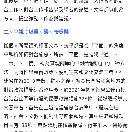
此後以「惠、通、情」促「融」的說法在大陸各地的對
台工作，對台工作報告以及學者的論述、文章都以此為
方向，提出論點、作為與建議。
二、平視：以惠、通、情促融
從個人所閱讀的相關文本，幾乎都是從「平面」的角度
來解析如何對台施惠。所謂「平面」是指將「通」、
「惠」、「情」 視為實現兩岸的「融合發展」的一種方
法，同時推出惠台政策、便利往來和文化交流三者。福
建省在習2019年做了指示之後，就彙集全省和各地方的
對台政策措施綜合整理後，於2021年初向社會公佈首批
台胞台企同等待遇的優惠政策措施225條，從媒體報導其
內容來看，首先在上述福建省惠台清單中，體現在經
濟、社會、文教、便利化等四個領域。其中經濟領域項
目共有133項，重點體現在權益保障、行業准入、醫療衛