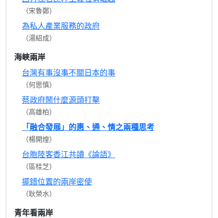
（宋魯鄭）
為私人產業服務的政府
（湯紹成）
海峽兩岸
台灣有事沒事不關日本的事
（何思慎）
蔡政府鬧什麼源頭打擊
（高雄柏）
「融合發展」的惠、通、情之兩種思考
（楊開煌）
台胞陸客香江共讀《論語》
（區桂芝）
擺錯位置的兩岸密使
（耿榮水）
青年看兩岸