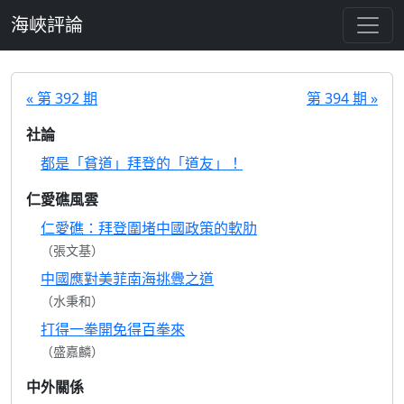
跳至主要內容
海峽評論
« 第 392 期
第 394 期 »
社論
都是「貧道」拜登的「道友」！
仁愛礁風雲
仁愛礁：拜登圍堵中國政策的軟肋
（張文基）
中國應對美菲南海挑釁之道
（水秉和）
打得一拳開免得百拳來
（盛嘉麟）
中外關係