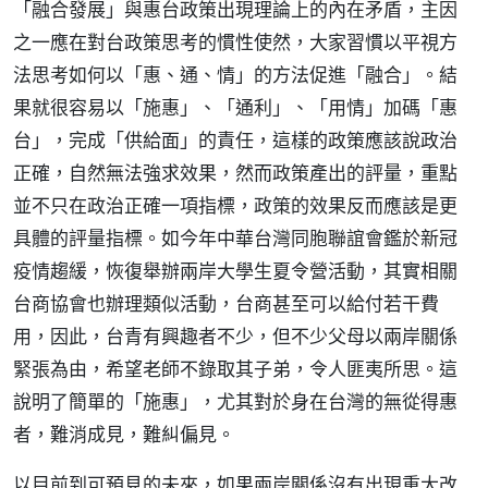
「融合發展」與惠台政策出現理論上的內在矛盾，主因
之一應在對台政策思考的慣性使然，大家習慣以平視方
法思考如何以「惠、通、情」的方法促進「融合」。結
果就很容易以「施惠」、「通利」、「用情」加碼「惠
台」，完成「供給面」的責任，這樣的政策應該說政治
正確，自然無法強求效果，然而政策產出的評量，重點
並不只在政治正確一項指標，政策的效果反而應該是更
具體的評量指標。如今年中華台灣同胞聯誼會鑑於新冠
疫情趨緩，恢復舉辦兩岸大學生夏令營活動，其實相關
台商協會也辦理類似活動，台商甚至可以給付若干費
用，因此，台青有興趣者不少，但不少父母以兩岸關係
緊張為由，希望老師不錄取其子弟，令人匪夷所思。這
說明了簡單的「施惠」，尤其對於身在台灣的無從得惠
者，難消成見，難糾偏見。
以目前到可預見的未來，如果兩岸關係沒有出現重大改