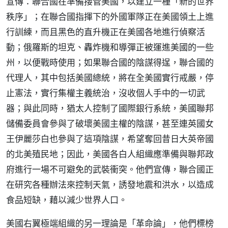
宣傳：聯合國在準備接管美國，以建立一種「新的世界
秩序」；在聯合國指揮下的外國軍隊正在美國領土上進
行訓練，而且黑色的直升機正在美國各地進行偵察活
動；俄羅斯的坦克、轟炸機和導彈正被運進美國的一些
州，以便戰時使用；如果聯合國的陰謀得逞，聯合國的
代理人，其中包括美國總統，將在全美國實行戒嚴，停
止憲法，實行集權主義統治，沒收個人手中的一切武
器；與此同時，猶太人控制了國際銀行系統，美國聯邦
儲備委員會參與了破壞美國主權的陰謀，甚至連英國女
王伊麗莎白也參與了這項陰謀，希望奪回昔日大英帝國
的北美殖民地；因此，美國各白人組織應準備與聯邦政
府進行一場不可避免的武裝衝突。他們宣傳，聯合國正
在研究各種辦法來控制天氣，誘發地震和洪水，以造成
食品短缺，藉以減少世界人口。
美國右翼極端組織的另一理論是「革命論」，他們標榜