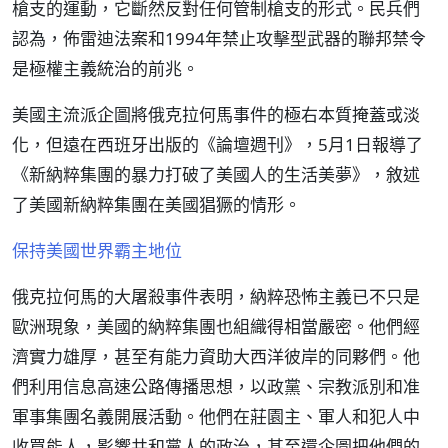
槍支的運動，它斷然反對任何管制槍支的形式。民兵們
認為，佈雷迪法案和1994年禁止攻擊型武器的聯邦禁令
是極權主義統治的前兆。
美國主流派企圖將俄克拉何馬事件的極右本質掩蓋或淡
化，但遠在西班牙出版的《論壇週刊》，5月1日報導了
《新納粹集團的暴力打破了美國人的生活美夢》，敘述
了美國新納粹集團在美國猖獗的情形。
保持美國世界霸主地位
俄克拉何馬的大屠殺事件表明，納粹恐怖主義已不只是
歐洲現象，美國的納粹集團也組織得相當嚴密。他們經
濟實力雄厚，甚至有能力資助大西洋彼岸的同夥們。他
們利用信息高速公路傳播思想，以政黨、宗教派別和准
軍事集團名義開展活動。他們在莊園主、軍人和犯人中
收買能人，影響共和黨人的政治，甚至還企圖把他們的