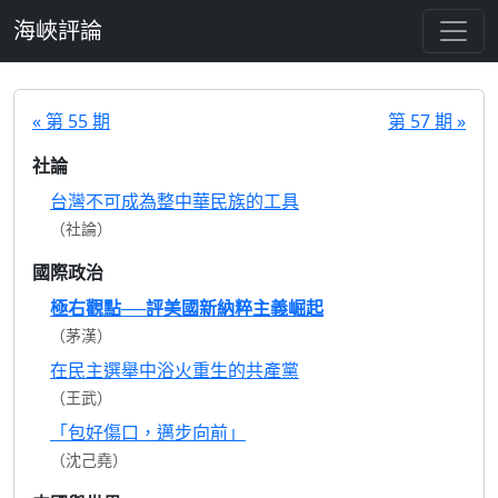
跳至主要內容
海峽評論
« 第 55 期
第 57 期 »
社論
台灣不可成為整中華民族的工具
（社論）
國際政治
極右觀點──評美國新納粹主義崛起
（茅漢）
在民主選舉中浴火重生的共產黨
（王武）
「包好傷口，邁步向前」
（沈己堯）