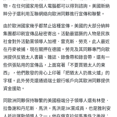
物，在任何國家用個人電腦都可以得到諮詢。美國新納
粹分子還利用互聯網絡向歐洲同夥進行宣傳和聯繫。
由於歐洲國家幾乎都禁止這種宣傳，美國的大部分納粹
集團都印刷宣傳品秘密寄出。活動最猖獗的人物是民族
社會對外活動黨領導人加裡．雷克斯．勞克，此人最近
在丹麥被捕，現在關押在德國。勞克及其同夥專門向歐
洲提供反猶太人書籍、雜誌、錄像帶和錄音帶，還有一
些供張貼用的宣傳品，上面寫著「不要買猶太人的東
西」，他們散發的背心上印著「把猶太人扔進火爐」的
字樣。此外勞克還通過瑞士銀行帳戶向其歐洲同夥提供
資金援助。
同歐洲同夥保持聯繫的美國極端分子領導人還有林登．
拉魯謝和丹尼斯．馬洪。馬洪是3K黨成員，也是雅利安
人抵抗運動領導人之一，他在俄克拉何馬事件之後說：