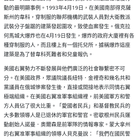
動的最明顯事例。1993年4月19日，在美國南部得克薩
斯州的韋科，穿制服的聯邦機構的武裝人員對大衛教派
武裝分子盤踞的建築發起圍攻，致使血案發生。俄克拉
何馬城大爆炸也在4月19日發生，爆炸的政府大廈裡有各
種穿制服的人，而且樓上有一個托兒所，據稱爆炸這座
建築是為了替韋科死難者和兒童報仇。
美國右翼勢力不斷發展與他們廣泛的社會聯繫密不可
分。在美國政界，眾議院議長紐特．金裡奇和幾名共和
黨議員在俄城慘案發生後，直接或間接地表示同情右翼
極端組織。在美國右翼准軍事組織裡，前美國軍方和警
方人員佔了很大比重。「愛國者民兵」和基督教民兵的
大多數領導人是已退休的軍官和警官。密歇根州民兵運
動創始人諾曼．奧爾森是前軍隊的情報專家。蒙大拿州
的右翼准軍事組織的領導人貝克曼說：「我們在國民警