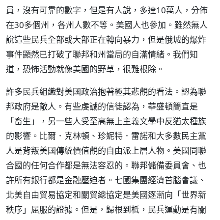
員，沒有可靠的數字，但是有人說，多達10萬人，分佈
在30多個州，各州人數不等。美國人也參加。雖然無人
說這些民兵全部或大部正在轉向暴力，但是俄城的爆炸
事件顯然已打破了聯邦和州當局的自滿情緒。我們知
道，恐怖活動就像美國的野草，很難根除。
許多民兵組織對美國政治抱著極其悲觀的看法。認為聯
邦政府是敵人。有些虔誠的信徒認為，華盛頓簡直是
「畜生」，另一些人受至高無上主義文學中反猶太種族
的影響。比爾．克林頓、珍妮特．雷諾和大多數民主黨
人是背叛美國傳統價值觀的自由派上層人物。美國同聯
合國的任何合作都是無法容忍的。聯邦儲備委員會、也
許所有銀行都是金融壓迫者。七國集團經濟首腦會議、
北美自由貿易協定和關貿總協定是美國逐漸向「世界新
秩序」屈服的證據。但是，歸根到柢，民兵運動是有關