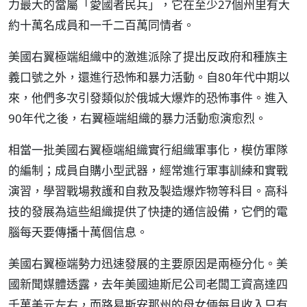
力最大的當屬「愛國者民兵」，它在至少27個州里有大
約十萬名成員和一千二百萬同情者。
美國右翼極端組織中的激進派除了提出反政府和種族主
義口號之外，還進行恐怖和暴力活動。自80年代中期以
來，他們多次引發類似於俄城大爆炸的恐怖事件。進入
90年代之後，右翼極端組織的暴力活動愈演愈烈。
相當一批美國右翼極端組織實行組織軍事化，模仿軍隊
的編制；成員自購小型武器，經常進行軍事訓練和實戰
演習，學習戰場救護和自救及製造爆炸物等科目。高科
技的發展為這些組織提供了快捷的通信設備，它們的電
腦每天要傳播十萬個信息。
美國右翼極端勢力迅速發展的主要原因是兩極分化。美
國新聞媒體透露，去年美國迪斯尼公司老闆工資高達四
千萬美元左右，而路易斯安那州的母女倆每月收入只有