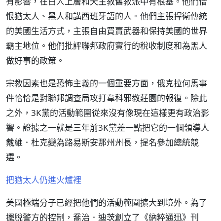
有影響，在白人上層和天主教舊教派中有根基。他們憎
恨猶太人、黑人和講西班牙語的人。他們主張捍衛傳統
的美國生活方式，主張自由買賣武器和保持美國的世界
霸主地位。他們批評聯邦政府實行的稅收制度和為黑人
做好事的政策。
宗教因素也是恐怖主義的一個重要方面，俄克拉何馬事
件恰恰是對聯邦調查局攻打韋科邪教莊園的報復。除此
之外，3K黨的活動範圍從來沒有像現在這樣更有政治影
響。證據之一就是三年前3K黨差一點把它的一個領導人
戴維．杜克變為路易斯安那州州長，提名參加總統競
選。
把猶太人仍進火爐裡
美國極端分子已經把他們的活動範圍擴大到境外。為了
擺脫警方的控制，喬治．迪茨創立了《納粹通迅》刊