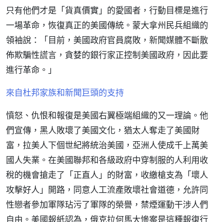
只有他們才是「貨真價實」的愛國者，行動目標是進行
一場革命，恢復真正的美國傳統。蒙大拿州民兵組織的
領袖說：「目前，美國政府官員腐敗，新聞媒體不斷散
佈欺騙性謊言，貪婪的銀行家正控制美國政府，因此要
進行革命。」
來自杜邦家族和新聞巨頭的支持
憤怒、仇恨和報復是美國右翼極端組織的又一理論。他
們宣傳，黑人敗壞了美國文化，猶太人奪走了美國財
富，拉美人下個世紀將統治美國，亞洲人使成千上萬美
國人失業。在美國聯邦和各級政府中穿制服的人利用收
稅的機會搶走了「正直人」的財富，收繳槍支為「壞人
攻擊好人」開路，同意人工流產敗壞社會道德，允許同
性戀者參加軍隊玷污了軍隊的榮譽，禁煙運動干涉人們
自由。美國報紙認為，俄克拉何馬大慘案是這種報復行