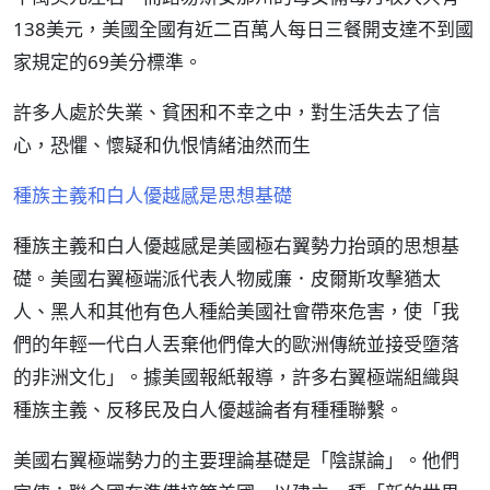
138美元，美國全國有近二百萬人每日三餐開支達不到國
家規定的69美分標準。
許多人處於失業、貧困和不幸之中，對生活失去了信
心，恐懼、懷疑和仇恨情緒油然而生
種族主義和白人優越感是思想基礎
種族主義和白人優越感是美國極右翼勢力抬頭的思想基
礎。美國右翼極端派代表人物威廉．皮爾斯攻擊猶太
人、黑人和其他有色人種給美國社會帶來危害，使「我
們的年輕一代白人丟棄他們偉大的歐洲傳統並接受墮落
的非洲文化」。據美國報紙報導，許多右翼極端組織與
種族主義、反移民及白人優越論者有種種聯繫。
美國右翼極端勢力的主要理論基礎是「陰謀論」。他們