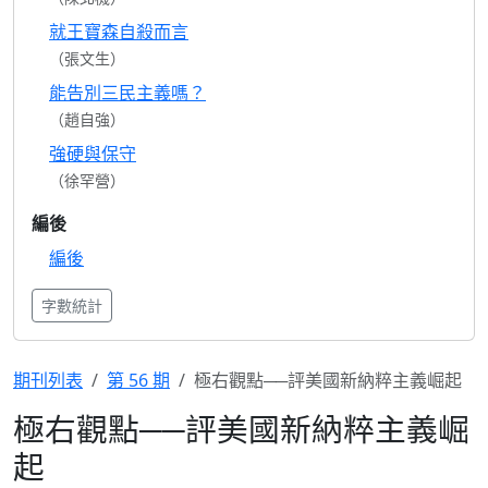
就王寶森自殺而言
（張文生）
能告別三民主義嗎？
（趙自強）
強硬與保守
（徐罕營）
編後
編後
字數統計
期刊列表
第 56 期
極右觀點──評美國新納粹主義崛起
極右觀點──評美國新納粹主義崛
起