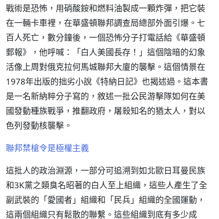
戰術是恐怖，用硝酸銨和燃料油製成一顆炸彈，把它裝
在一輛卡車裡，在華盛頓聯邦調查局總部外面引爆。七
百人死亡，數分鐘後，一個恐怖分子打電話給《華盛頓
郵報》，他呼喊：「白人美國長存！」這個陰暗的幻象
活像上周對俄克拉何馬城聯邦大廈的襲擊。這個情景在
1978年出版的拙劣小說《特納日記》也揭述過。這本書
是一名新納粹分子寫的，敘述一批公民游擊隊如何在美
國發動種族戰爭，推翻政府，屠殺知名的猶太人，對以
色列發動核襲擊。
聯邦禁槍令是極權主義
這批人的政治淵源，一部分可追溯到如北歐日耳曼民族
和3K黨之類臭名昭著的白人至上組織，這些人產生了全
副武裝的「愛國者」組織和「民兵」組織的全國運動，
這兩個組織只有鬆散的聯繫。這些組織到底有多少成