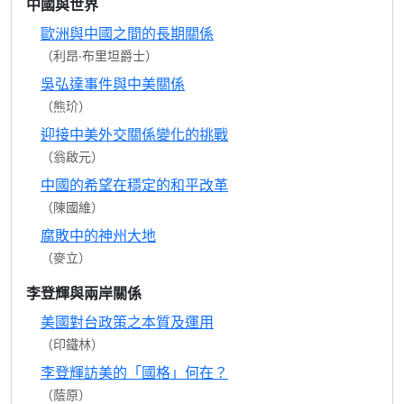
中國與世界
歐洲與中國之間的長期關係
（利昂‧布里坦爵士）
吳弘達事件與中美關係
（熊玠）
迎接中美外交關係變化的挑戰
（翁啟元）
中國的希望在穩定的和平改革
（陳國維）
腐敗中的神州大地
（麥立）
李登輝與兩岸關係
美國對台政策之本質及運用
（印鐵林）
李登輝訪美的「國格」何在？
（蔭原）