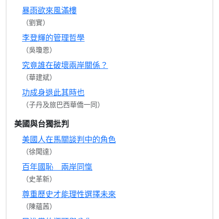
暴雨欲來風滿樓
（劉實）
李登輝的管理哲學
（吳瓊恩）
究竟誰在破壞兩岸關係？
（華建斌）
功成身退此其時也
（子丹及旅巴西華僑一同）
美國與台獨批判
美國人在馬關談判中的角色
（徐聞達）
百年國恥 兩岸同愾
（史革新）
尊重歷史才能理性選擇未來
（陳蘊茜）