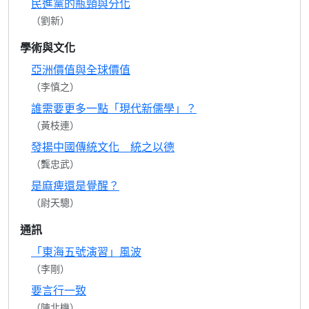
民進黨的瓶頸與分化
（劉新）
學術與文化
亞洲價值與全球價值
（李慎之）
誰需要更多一點「現代新儒學」？
（黃枝連）
發揚中國傳統文化 統之以德
（龔忠武）
是麻痺還是覺醒？
（尉天驄）
通訊
「東海五號演習」風波
（李剛）
要言行一致
（陳北機）