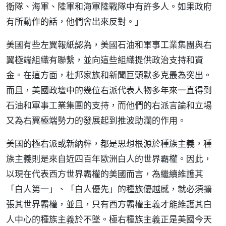
衛隊、海軍、陸軍和海軍陸戰隊中有許多人。如果政府
有所動作的話，他們會出來反對。」
美國有些左翼報紙認為，美國石油和軍事工業集團與右
翼極端組織有聯繫，並向這些組織提供政治支持和資
金。在這方面，杜邦家族和新聞巨頭默多克最為突出。
而且，美國政壇中的幾位右派代表人物多年來一直得到
石油和軍事工業集團的支持，而他們的右派言論和立場
又為右翼極端勢力的發展起到推波助瀾的作用。
美國的極右派或新納粹，都是思想根源於種族主義，種
族主義則是來自近四百年歐洲白人的世界霸權。因此，
以現在代表西方世界霸權的美國而言，為繼續維護其
「白人第一」、「白人優先」的種族優越感，就必須擴
張其世界霸權，並且，只有西方霸權主義才能維護其白
人中心的種族主義於不墜。極右種族主義正是美國今天