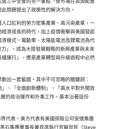
八屆三中全會的另一重點「使市場在資源配置
對此問題提出了政策性的解決方向。
著人口紅利的勞力密集產業、高污染產業，一
動經濟成長的時代，加上疫情衝擊與美國發起
經濟模式，電動車、太陽能電池及鋰電池為代
生產力」，成為大陸發展戰略的新興產業與未來
低檔運行」，應是產業轉型與升級過程中必然
擘劃出一套藍圖。其中不可忽略的關鍵詞：
制」、「全面創新體制」、「高水平對外開放
高層的政治運作和外事工作，基本沿著這份
術界代表，美方代表有美國保險公司安達集團
）、黑石集團董事長兼首席執行官蘇世民（Steve