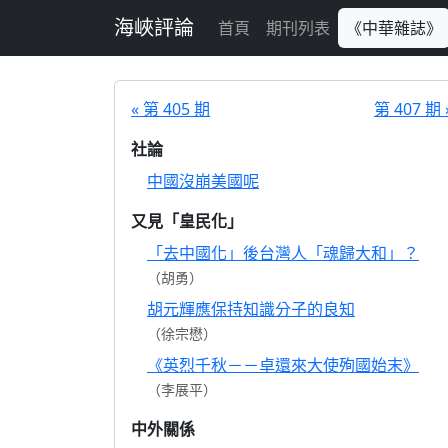
跳至主要內容
海峽評論
首頁
期刊列表
《中華雜誌》
« 第 405 期
第 407 期 
社論
中國沒崩美國呢
又見「皇民化」
「去中國化」後台灣人「魂歸大和」？
（胡勇）
胡元輝應保持知識分子的良知
（徐宗懋）
《英烈千秋－－卓還來大使殉國始末》
（李展平）
中外關係