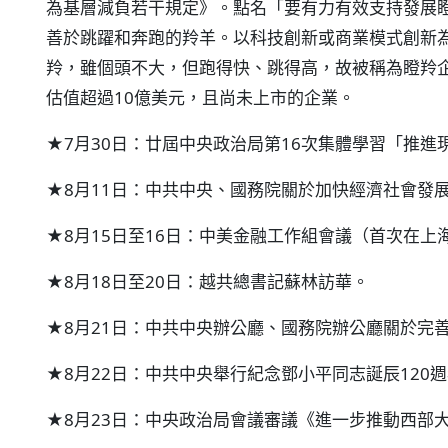
為基層減負若干規定》。點名「要有力有效支持發展
善於跳躍和奔跑的羚羊。以科技創新或商業模式創新
羚，雖個頭不大，但跑得快、跳得高，故被稱為瞪羚企
估值超過10億美元，且尚未上市的企業。
★7月30日：廿屆中央政治局第16次集體學習「推進
★8月11日：中共中央、國務院關於加快經濟社會發
★8月15日至16日：中美金融工作組會議（首次在上
★8月18日至20日：越共總書記蘇林訪華。
★8月21日：中共中央辦公廳、國務院辦公廳關於完
★8月22日：中共中央舉行紀念鄧小平同志誕辰120
★8月23日：中央政治局會議審議《進一步推動西部