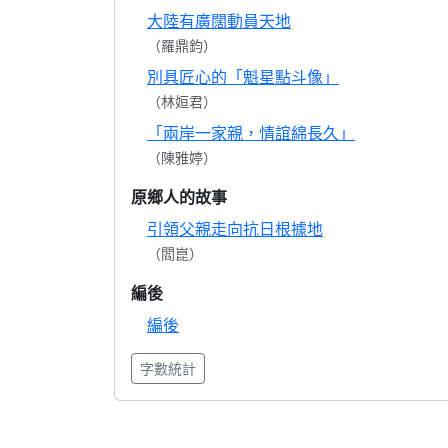
大陸有廣闊動員天地
（羅鼎鈞）
別具匠心的「魁星點斗像」
（林姮君）
「兩岸一家親，情誼綿長久」
（陳雅婷）
原鄉人的故事
引領父親走向抗日根據地
（閻崑）
編後
編後
字數統計