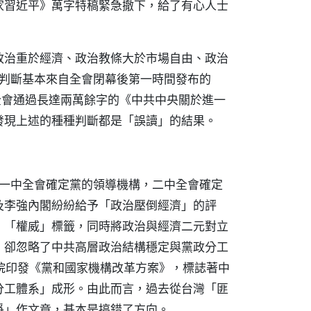
家習近平》萬字特稿緊急撤下，給了有心人士
政治重於經濟、政治教條大於市場自由、政治
些判斷基本來自全會閉幕後第一時間發布的
全會通過長達兩萬餘字的《中共中央關於進一
發現上述的種種判斷都是「誤讀」的結果。
，一中全會確定黨的領導機構，二中全會確定
及李強內閣紛紛給予「政治壓倒經濟」的評
、「權威」標籤，同時將政治與經濟二元對立
，卻忽略了中共高層政治結構穩定與黨政分工
務院印發《黨和國家機構改革方案》，標誌著中
分工體系」成形。由此而言，過去從台灣「匪
爭」作文章，基本是搞錯了方向。