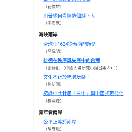
（花俊雄）
川普緣何青睞這個鄉下人
（李海默）
海峽兩岸
全球化1624從台南開端!?
（呂偉明）
徘徊在秩序與失序中的台灣
（張鈞凱 （中國大陸研究小組召集人） ）
文化不止於吃喝玩樂！
（劉新圓）
認識中共廿屆「三中」與中國式現代化
（楊開煌）
青年看兩岸
公平正義於兩岸
（陳彥熾）