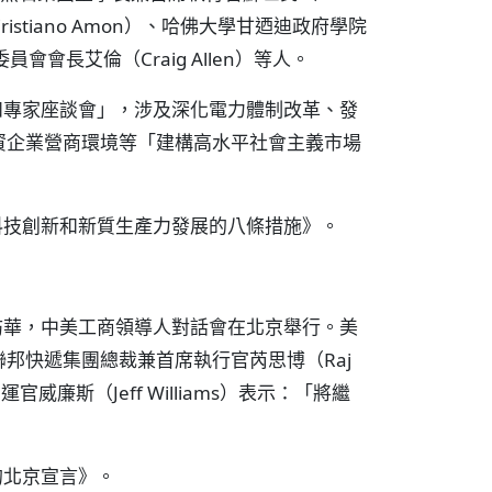
istiano Amon）、哈佛大學甘迺迪政府學院
員會會長艾倫（Craig Allen）等人。
和專家座談會」，涉及深化電力體制改革、發
資企業營商環境等「建構高水平社會主義市場
科技創新和新質生產力發展的八條措施》。
訪華，中美工商領導人對話會在北京舉行。美
邦快遞集團總裁兼首席執行官芮思博（Raj
威廉斯（Jeff Williams）表示：「將繼
的北京宣言》。