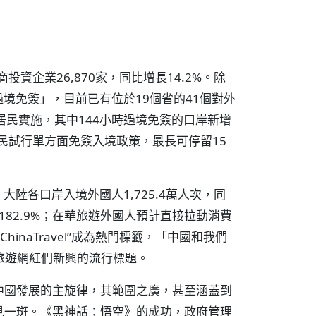
資企業26,870家，同比增長14.2%。除
過境免簽」，目前已有位於19個省的41個對外
居民實施，其中144小時過境免簽的口岸新增
民試行單方面免簽入境政策，最長可停留15
大陸各口岸入境外國人1,725.4萬人次，同
升182.9%；在華旅遊外國人預計直接拉動消費
hinaTravel”成為熱門標籤，「中國和我們
方旅遊網紅們新興的流行標題。
中國發展的主旋律，其範圍之廣，甚至涵蓋到
見一斑。《黑神話：悟空》的成功，政府管理