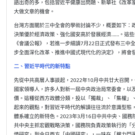
語出奇的多，包括習近平健康出問題、新華社《改革
大做文章的機會。
台灣方面關於三中全會的學術討論不少，概要如下：
決策優於經濟政策、強化國安高於發展經濟……。這
《會議公報》，若進一步細讀7月22日正式發布三中
步全面深化改革、推進中國式現代化的決定》，將會
二、習近平時代的新特點
先從中共高層人事談起，2022年10月中共廿大召開
國家領導人，許多人對新一屆中央政治局常委會，以
價。這種從西方政體分類，投以「獨裁」、「集權」
起來的觀點，對習近平時代的解讀往往流於意識型態
體系確立的新特色。2023年3月16日中共中央、國
共中央主抓宏觀戰略決策，國務院負責政策執行的「
情研究」到今日西方「中國研究」，一味在「權力鬥