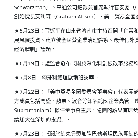
Schwarzman）、高通公司總裁兼首席執行官安蒙（Cr
創始院長艾利森（Graham Allison）、美中貿易全國委
★5月23日：習近平在山東省濟南市主持召開「企業
展風險投資、建立健全民營企業治理體系、最佳化外
經濟體制」議題。
★6月19日：證監會發布《關於深化科創板改革服務
★7月8日：匈牙利總理歐爾班訪華。
★7月22日：「美中貿易全國委員會董事會」代表團
方成員包括高盛、蘋果、波音等知名跨國企業高管，聯
Subramaniam）擔任董事會主席，隨團的蘋果首席營運官
續加大在深圳的投資」。
★7月23日：《關於結束分裂加強巴勒斯坦民族團結