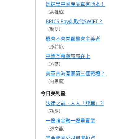
她抹黑中國產品真有所本！
（高雄柏）
BRICS Pay能取代SWIFT？
（魏艾）
機會不會眷顧機會主義者
（孫若怡）
平等互惠與高高在上
（方毓）
美軍南海開闢第三個戰場？
（何思慎）
今日美利堅
法律之前，人人「評等」?!
（孫訥）
一邊唯金融一邊重實業
（張文基）
當今跨國公司何處投資