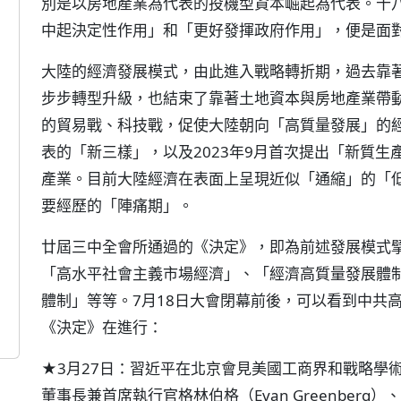
別是以房地產業為代表的投機型資本崛起為代表。十
中起決定性作用」和「更好發揮政府作用」，便是面
大陸的經濟發展模式，由此進入戰略轉折期，過去靠
步步轉型升級，也結束了靠著土地資本與房地產業帶
的貿易戰、科技戰，促使大陸朝向「高質量發展」的
表的「新三樣」，以及2023年9月首次提出「新質
產業。目前大陸經濟在表面上呈現近似「通縮」的「
要經歷的「陣痛期」。
廿屆三中全會所通過的《決定》，即為前述發展模式
「高水平社會主義市場經濟」、「經濟高質量發展體
體制」等等。7月18日大會閉幕前後，可以看到中共
《決定》在進行：
★3月27日：習近平在北京會見美國工商界和戰略學
董事長兼首席執行官格林伯格（Evan Greenberg