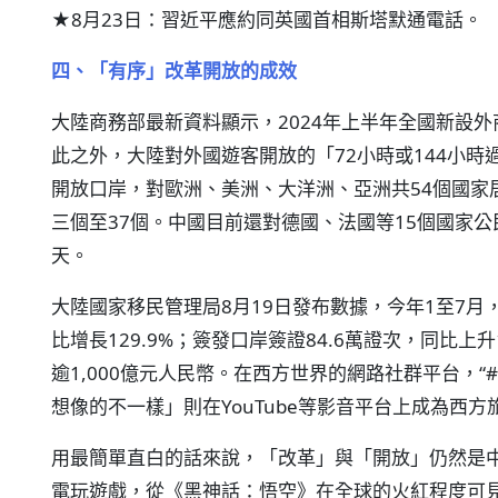
★8月23日：習近平應約同英國首相斯塔默通電話。
四、「有序」改革開放的成效
大陸商務部最新資料顯示，2024年上半年全國新設外商投
此之外，大陸對外國遊客開放的「72小時或144小時
開放口岸，對歐洲、美洲、大洋洲、亞洲共54個國家
三個至37個。中國目前還對德國、法國等15個國家公
天。
大陸國家移民管理局8月19日發布數據，今年1至7月，
比增長129.9%；簽發口岸簽證84.6萬證次，同比上
逾1,000億元人民幣。在西方世界的網路社群平台，“#C
想像的不一樣」則在YouTube等影音平台上成為西
用最簡單直白的話來說，「改革」與「開放」仍然是
電玩遊戲，從《黑神話：悟空》在全球的火紅程度可