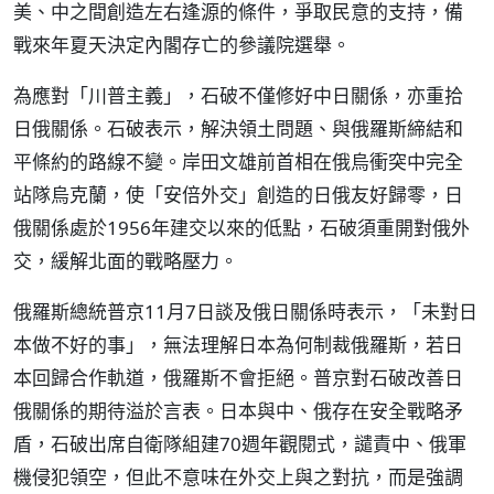
美、中之間創造左右逢源的條件，爭取民意的支持，備
戰來年夏天決定內閣存亡的參議院選舉。
為應對「川普主義」，石破不僅修好中日關係，亦重拾
日俄關係。石破表示，解決領土問題、與俄羅斯締結和
平條約的路線不變。岸田文雄前首相在俄烏衝突中完全
站隊烏克蘭，使「安倍外交」創造的日俄友好歸零，日
俄關係處於1956年建交以來的低點，石破須重開對俄外
交，緩解北面的戰略壓力。
俄羅斯總統普京11月7日談及俄日關係時表示，「未對日
本做不好的事」，無法理解日本為何制裁俄羅斯，若日
本回歸合作軌道，俄羅斯不會拒絕。普京對石破改善日
俄關係的期待溢於言表。日本與中、俄存在安全戰略矛
盾，石破出席自衛隊組建70週年觀閱式，譴責中、俄軍
機侵犯領空，但此不意味在外交上與之對抗，而是強調