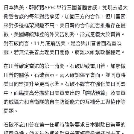
日本與美、韓將藉APEC舉行三國首腦會談，兌現去歲大
衛營會談的每年對話承諾，加固三方的合作，但川普素
來對多邊框架興趣不高，美日韓的合作能否推進存在變
數，美國總統拜登的外交告別秀，形式意義大於實質。
對石破而言，11月底前訪美，是否與川普會面為重頭
戲，若無法妥善處理美日關係，將難以維繫政權穩定。
在川普確定當選的第一時間，石破即致電川普，加緊做
川普的關係。石破表示，兩人確認儘早會面，並同意將
美日同盟提升至更高水準。石破不諱言在強化美日同盟
中，面臨提高分擔駐日美軍支出的「體貼預算」及美軍
的威懾力和自衛隊的自主防衛能力的互補分工與協作等
問題。
石破不忘川普在第一任期時強勢要求日本對駐日美軍的
經費分擔，使五年為期的駐日美軍經費分攤談判卡關。