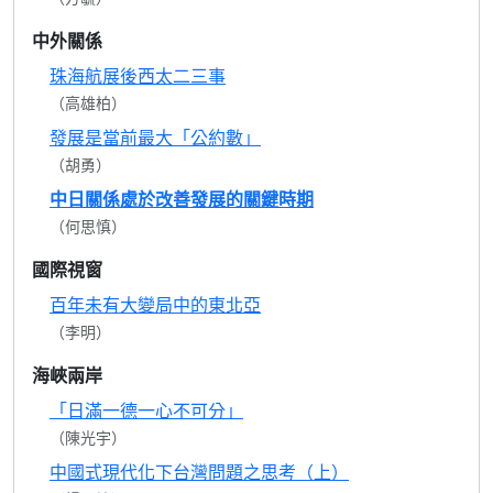
中外關係
珠海航展後西太二三事
（高雄柏）
發展是當前最大「公約數」
（胡勇）
中日關係處於改善發展的關鍵時期
（何思慎）
國際視窗
百年未有大變局中的東北亞
（李明）
海峽兩岸
「日滿一德一心不可分」
（陳光宇）
中國式現代化下台灣問題之思考（上）