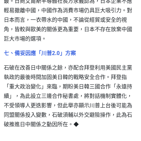
最。日商艾爾斯半導體社長方永義認為，日本企業不應
輕易撤離中國，中國作為消費市場仍具巨大吸引力。對
日本而言，一衣帶水的中國，不論從經貿或安全的視
角，皆較與歐美的關係更為重要，日本不存在放棄中國
巨大市場的選項。
七、備妥因應「川普2.0」方案
石破在改善日中關係之餘，亦配合拜登利用美國民主黨
執政的最後時間加固美日韓的戰略安全合作。拜登指
「重大政治變化」來臨，期盼美日韓三國合作「永遠持
續」，為此設立三邊合作秘書處，將對話機制實體化，
不受領導人更迭影響，但此舉亦顯示川普上台後可能為
同盟關係投入變數，石破須輔以外交避險操作，此為石
破推進日中關係之動因所在。◆