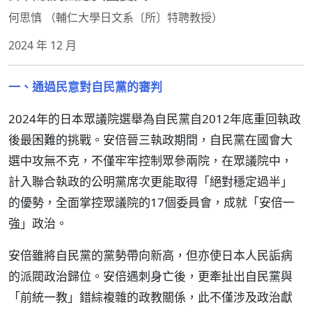
何思慎 （輔仁大學日文系〔所〕特聘教授）
2024 年 12 月
一、通過民意對自民黨的審判
2024年的日本眾議院選舉為自民黨自2012年底重回執政
後最困難的挑戰。安倍晉三執政期間，自民黨在國會大
選中攻無不克，不僅牢牢控制眾參兩院，在眾議院中，
計入聯合執政的公明黨席次更能取得「絕對穩定過半」
的優勢，全面掌控眾議院的17個委員會，成就「安倍一
強」政治。
安倍雖將自民黨的黨勢帶向新高，但亦使日本人民詬病
的派閥政治歸位。安倍遇刺身亡後，更牽扯出自民黨與
「前統一教」錯綜複雜的政教關係，此不僅涉及政治獻