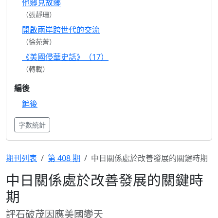
他鄉見故鄉
（張靜珊）
開啟兩岸跨世代的交流
（徐苑菁）
《美國侵華史話》（17）
（轉載）
編後
鍽後
字數統計
期刊列表
第 408 期
中日關係處於改善發展的關鍵時期
中日關係處於改善發展的關鍵時
期
評石破茂因應美國變天