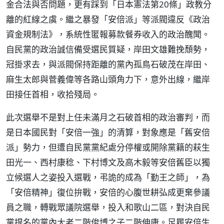
金合法與否問題，更有踩到「日本憲法第20條」政教分
離的紅線之虞。繼之暴發「安倍派」等派閥違反《政治
資金規制法》，系統性匿報募款餐券收入的政治醜聞。
自民黨的政治誠信備受選民質疑，岸田文雄難挽頹勢，
冠掛求去，與派閥保持距離的黨內孤鳥石破茂在岸田、
麻生太郎與菅義偉等各路山頭角力下，意外出線，繼岸
田接任首相，收拾殘局。
此次選舉不是對上任未滿月之石破首相的政治審判，而
是日本國民對「安倍一強」的清算，對象應是「舊安倍
派」勢力，但遭自民黨黨紀處分停權或開除黨籍的萩生
田光一、西村康稔、下村博文及高木毅等安倍舊臣以獨
立候選人之姿投入選戰，弔詭的成為「勤王之師」，為
「安倍精神」復位拚戰，安倍的心腹世耕弘成更棄參議
員之職，轉戰眾議院選舉，投入和歌山二區，對決自民
黨提名的黨內大老二階俊博之子二階伸康。足履安倍生