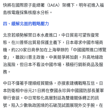
快將在國際原子能總署（IAEA）架構下，明年初進入福
島核電廠採集核廢水分析。
四、緩解北面的戰略壓力
北京若順勢解禁日本水產進口，中日貿易可望恢復常
態。在川普祭出貿易保護主義下，日本尋求中國市場商
機，約220家日商參加在上海舉辦的「中國國際進口博覽
會」，雖說川普主政後，中美競爭將加劇，升高地緣政
治風險，但日本不看淡中國市場，積極行銷新商品及服
務。
中日不僅著手理順經貿關係，亦摸索建構戰略互信。日
本防衛相中谷元21日將在寮國永珍與中國國防部長董軍
舉行會談。中日常態化高層對話為雙邊關係轉正的訊
號，陷入少數執政困境的石破茂試圖展現外交手腕，在