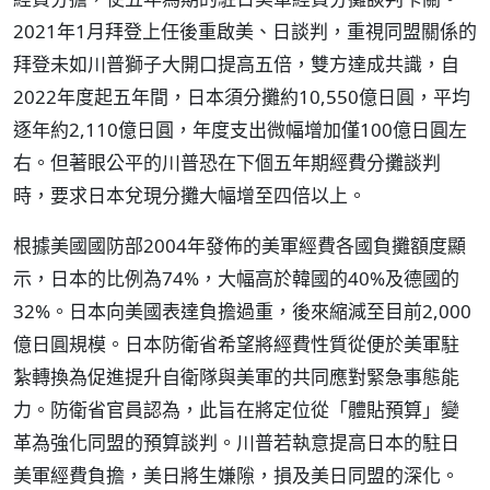
2021年1月拜登上任後重啟美、日談判，重視同盟關係的
拜登未如川普獅子大開口提高五倍，雙方達成共識，自
2022年度起五年間，日本須分攤約10,550億日圓，平均
逐年約2,110億日圓，年度支出微幅增加僅100億日圓左
右。但著眼公平的川普恐在下個五年期經費分攤談判
時，要求日本兌現分攤大幅增至四倍以上。
根據美國國防部2004年發佈的美軍經費各國負攤額度顯
示，日本的比例為74%，大幅高於韓國的40%及德國的
32%。日本向美國表達負擔過重，後來縮減至目前2,000
億日圓規模。日本防衛省希望將經費性質從便於美軍駐
紮轉換為促進提升自衛隊與美軍的共同應對緊急事態能
力。防衛省官員認為，此旨在將定位從「體貼預算」變
革為強化同盟的預算談判。川普若執意提高日本的駐日
美軍經費負擔，美日將生嫌隙，損及美日同盟的深化。