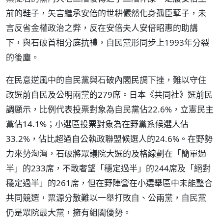
前的鞋子，矢言繼承安倍的世耕儼然化身孤臣孽子，未
言反省金權政治之弊，反在安倍夫人安倍昭惠的助講
下，與石破首相分庭抗禮，自民黨形同步上1993年分裂
的後塵。
在民意逆風中的自民黨與石破內閣民調下挫，難以守住
改選前自民及公明兩黨的279席。日本《共同社》選前民
調顯示，比例代表投票對象為自民黨佔22.6%，立憲民主
黨佔14.1%；小選區投票對象為在野黨系候選人佔
33.2%，佔比超過自公執政聯盟候選人的24.6%。在野勢
力來勢洶洶，石破將眾議院大選的及格線劃在「簡單過
半」的233席，不敢奢望「穩定過半」的244席及「絕對
穩定過半」的261席，但在野陣營在小選舉區中未能整合
共同競選，票源分散難以一舉打敗自、公兩黨，自民黨
仍是眾院最大黨，擁有組閣優勢。