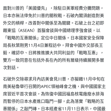
面對川普的「美國優先」，除駐日美軍經費分攤問題，
日本亦無法倖免於川普的關稅戰，石破內閣須創造對美
外交的槓桿，改善對中關係至為關鍵。石破上台之初即
藉東協（ASEAN）首腦會談與中國總理李強會談，以
「戰略的互惠關係」定位中日關係。日本國家安全保障
局長秋葉剛男11月4日兼程訪中，拜會中國外交部長王
毅，確認中、日將推進擴大共同利益的「戰略互惠」，
雙方一致同意在包括外長在內的所有層級持續展開多層
次對話。
石破外交除尋求月內訪美會見川普，亦擬藉11月中旬在
南美秘魯舉行召開的APEC領袖峰會之機，與中國國家主
席習近平首次會談，為恢復中國因福島核電廠廢水排海
而暫停的日本水產進口臨門一腳，此為落實「戰略的互
惠關係」之敲門磚。日本經產省11月11日表示，中國最