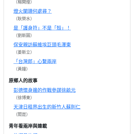
（楊開煌）
燈火闌珊何處尋？
（耿榮水）
是「護身符」不是「殼」！
（劉新圓）
保安親訪蘇維埃巨頭毛澤東
（姜新立）
「台灣郎」心繫兩岸
（黃鐘）
原鄉人的故事
彭德懷身邊的作戰參謀徐畝元
（徐博東）
天津日租界出生的新竹人蘇則仁
（閻崑）
青年看兩岸與連載