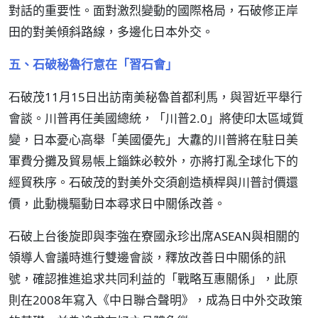
對話的重要性。面對激烈變動的國際格局，石破修正岸
田的對美傾斜路線，多邊化日本外交。
五、石破秘魯行意在「習石會」
石破茂11月15日出訪南美秘魯首都利馬，與習近平舉行
會談。川普再任美國總統，「川普2.0」將使印太區域質
變，日本憂心高舉「美國優先」大纛的川普將在駐日美
軍費分攤及貿易帳上錙銖必較外，亦將打亂全球化下的
經貿秩序。石破茂的對美外交須創造槓桿與川普討價還
價，此動機驅動日本尋求日中關係改善。
石破上台後旋即與李強在寮國永珍出席ASEAN與相關的
領導人會議時進行雙邊會談，釋放改善日中關係的訊
號，確認推進追求共同利益的「戰略互惠關係」，此原
則在2008年寫入《中日聯合聲明》，成為日中外交政策