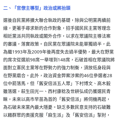
二、「官僚主導型」政治或將抬頭
選後自民黨將擴大聯合執政的基礎，除與公明黨再續前
緣，更著手尋求新的合作對象，招手國民民主黨等理念
相近黨派共同執政或閣外合作，以求在眾議院主導法案
的審議，落實政策。自民黨在眾議院未能單獨過半，此
為繼1993年及2009年後再度失去過半優勢，最大在野黨
的席次從選前98席一舉增到148席，石破首相在眾議院將
面對立憲民主黨等在野勢力的強力制衡，須放低身段與
在野黨磨合。此外，政治資金弊案涉案的46位參選者28
位中箭落馬，但「舊安倍派五人眾」下村博文、高木毅
雖落選，萩生田光一、西村康稔及世耕弘成仍獲選民青
睞，未來以高市早苗為首的「舊安倍派」將伺機再起，
為石破未來黨內最大隱憂。缺乏多數民意支持的石破難
以藉群眾的奧援克服「麻生派」及「舊安倍派」掣肘，