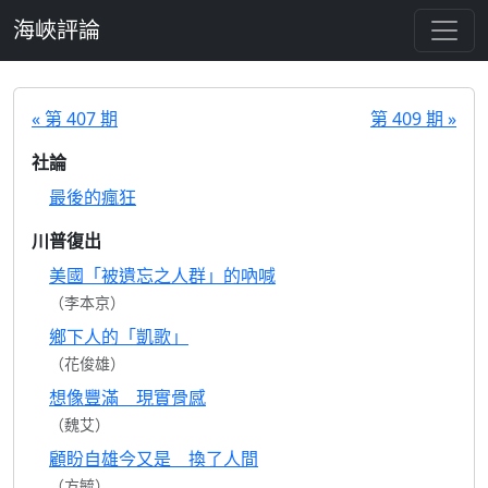
跳至主要內容
海峽評論
« 第 407 期
第 409 期 »
社論
最後的瘋狂
川普復出
美國「被遺忘之人群」的吶喊
（李本京）
鄉下人的「凱歌」
（花俊雄）
想像豐滿 現實骨感
（魏艾）
顧盼自雄今又是 換了人間
（方毓）