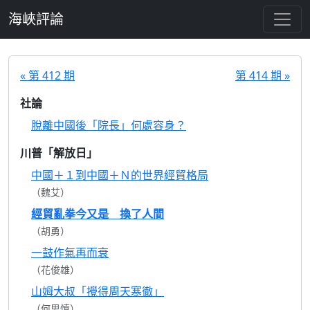
跳至主要內容
海峽評論
« 第 412 期
第 414 期 »
社論
脫離中國後「院長」何處容身？
川普「解放日」
中國＋１到中國＋Ｎ的世界經貿格局
（魏艾）
經貿亂拳今又是 換了人間
（胡勇）
一鼓作氣再而衰
（花俊雄）
山姆大叔「攪得周天寒徹」
（何思慎）