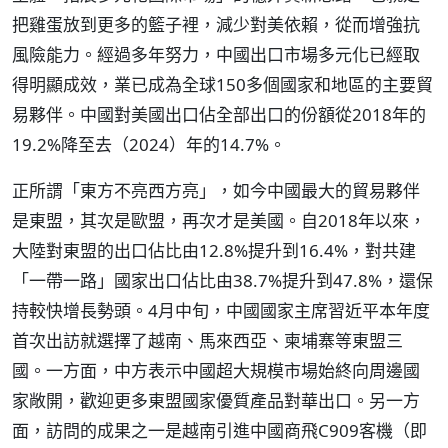
把雞蛋放到更多的籃子裡，減少對美依賴，從而增強抗
風險能力。經過多年努力，中國出口市場多元化已經取
得明顯成效，業已成為全球150多個國家和地區的主要貿
易夥伴。中國對美國出口佔全部出口的份額從2018年的
19.2%降至去（2024）年的14.7%。
正所謂「東方不亮西方亮」，如今中國最大的貿易夥伴
是東盟，其次是歐盟，再次才是美國。自2018年以來，
大陸對東盟的出口佔比由12.8%提升到16.4%，對共建
「一帶一路」國家出口佔比由38.7%提升到47.8%，還保
持較快增長勢頭。4月中旬，中國國家主席習近平本年度
首次出訪就選擇了越南、馬來西亞、柬埔寨等東盟三
國。一方面，中方表示中國超大規模市場始終向周邊國
家敞開，歡迎更多東盟國家優質產品對華出口。另一方
面，訪問的成果之一是越南引進中國商飛C909客機（即