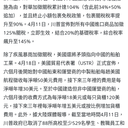
施為由，對華加徵關稅累計達104%（含此前34%+50%
追加），並且終止小額包裹免稅政策，包裹關稅稅率提
升至90%。4月11日，川普宣佈對所有中國進口商品加徵
125%關稅，立即生效，結合20%的基礎稅率，綜合稅率
飆升至145%。
除了疾風暴雨加徵關稅，美國還將矛頭指向中國的船舶
工業。4月18日，美國貿易代表署（USTR）正式宣佈，
六個月後開始對中國船東和運營商的中製船舶每趟美國
航程徵收每淨噸50美元費用，接下來三年裡的費用是每
淨噸年增30美元。至於中國建造但非中國運營商的船，
六個月後的收費方式為每淨噸18美元或每只貨櫃120美
元，接下來三年裡每淨噸年增五美元或按比例增加貨櫃
費用。此外，據大陸媒體報導，截至當地時間4月11日，
川普政府已取消了88所高校至少529名學生、教職員工和