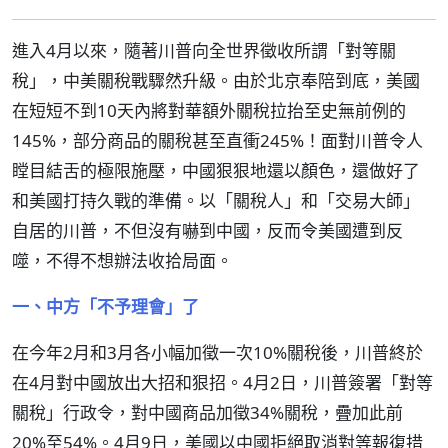
進入4月以來，隨著川普向全世界徵收所謂「對等關
稅」，中美關稅戰驟然升級。由於北京奉陪到底，美國
在短短不到10天內將對華額外關稅拉抬至史無前例的
145%，部分商品的關稅甚至直衝245%！面對川普令人
瞠目結舌的極限施壓，中國狠狠地還以顏色，還做好了
和美國打持久戰的準備。以「關稅人」和「交易大師」
自居的川普，不但沒有嚇到中國，反而令美國遭到反
噬，不得不想辦法收拾局面。
一、中方「不予理會」了
在今年2月和3月各小幅加徵一次10%關稅後，川普終於
在4月對中國放出大招和狠招。4月2日，川普簽署「對等
關稅」行政令，對中國商品加徵34%關稅，疊加此前
20%至54%。4月9日，美國以中國拒絕取消對等報復措