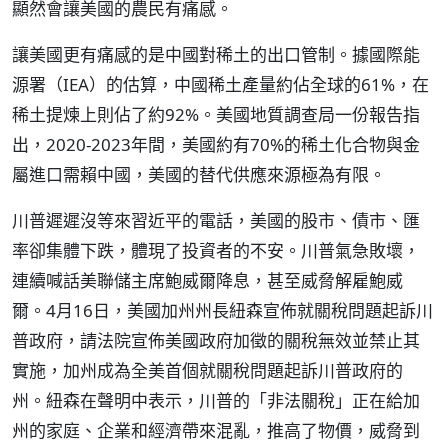
顯然會讓美國的農民有痛感。
讓美國更有痛感的是中國對稀土的出口管制。據國際能
源署（IEA）的估算，中國稀土產量約佔全球的61%，在
稀土提煉上則佔了約92%。美國地質調查局一份報告指
出，2020-2023年間，美國約有70%的稀土化合物與金
屬進口需賴中國，美國的替代供應來源極為有限。
川普遲遲沒等來習近平的電話，美國的股市、債市、匯
率卻集體下跌，體現了投資者的不安。川普氣急敗壞，
連續喊話美聯儲主席鮑威爾降息，甚至威脅解雇鮑威
爾。4月16日，美國加州州長紐森宣佈就關稅問題起訴川
普政府，請法院宣佈美國政府加徵的關稅無效並禁止其
實施，加州成為全美首個就關稅問題起訴川普政府的
州。紐森在聲明中表示，川普的「非法關稅」正在給加
州的家庭、企業和經濟帶來混亂，推高了物價，威脅到