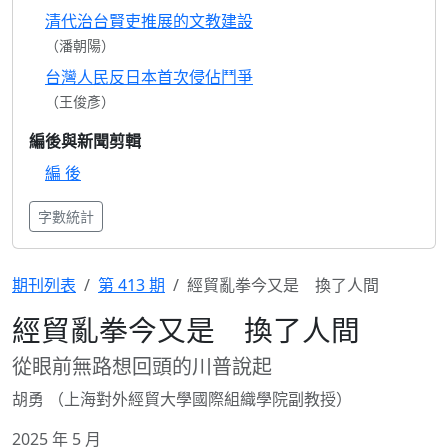
清代治台賢吏推展的文教建設
（潘朝陽）
台灣人民反日本首次侵佔鬥爭
（王俊彥）
編後與新聞剪輯
編 後
字數統計
期刊列表
第 413 期
經貿亂拳今又是 換了人間
經貿亂拳今又是 換了人間
從眼前無路想回頭的川普說起
胡勇 （上海對外經貿大學國際組織學院副教授）
2025 年 5 月