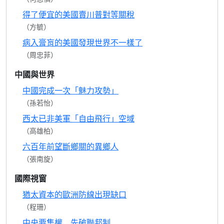
得了便宜的美國賣川普對等關稅
（方毓）
病入膏肓的美國發現世界不一樣了
（周忠菲）
中國與世界
中國完成一次「魅力攻勢」
（孫若怡）
西太已非美軍「自由飛行」空域
（高雄柏）
六百年前望斷鄉關的異鄉人
（張南旋）
國際視窗
猶太資本的歐洲防線出現缺口
（程珊）
中央要集權 先破聯邦制