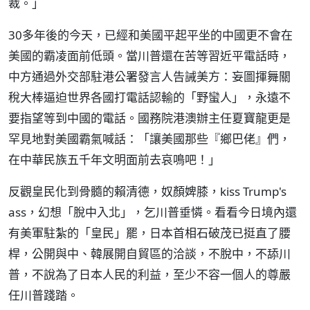
裁。」
30多年後的今天，已經和美國平起平坐的中國更不會在
美國的霸凌面前低頭。當川普還在苦等習近平電話時，
中方通過外交部駐港公署發言人告誡美方：妄圖揮舞關
稅大棒逼迫世界各國打電話認輸的「野蠻人」，永遠不
要指望等到中國的電話。國務院港澳辦主任夏寶龍更是
罕見地對美國霸氣喊話：「讓美國那些『鄉巴佬』們，
在中華民族五千年文明面前去哀鳴吧！」
反觀皇民化到骨髓的賴清德，奴顏婢膝，kiss Trump's
ass，幻想「脫中入北」，乞川普垂憐。看看今日境內還
有美軍駐紮的「皇民」罷，日本首相石破茂已挺直了腰
桿，公開與中、韓展開自貿區的洽談，不脫中，不舔川
普，不說為了日本人民的利益，至少不容一個人的尊嚴
任川普踐踏。