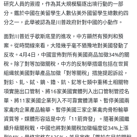
研究人員的簽證，作為其大規模驅逐出境行動的一部
分。鑑於中國在美留學生人數佔美外國留學生總數約四
分之一，此舉被認為是川普政府針對中國的小動作。
面對川普近乎歇斯底里的進攻，中方顯然有預判和預
案。從時間線來看，大陸幾乎毫不猶豫地對美國發動了
反攻。4月4日，中國宣佈對所有美國商品加徵34%的關
稅。除了對等加徵關稅，中方的反制舉措還包括在世貿
組織就美國對華產品加徵「對等關稅」措施提起訴訟，
對釤、釓、鋱、鏑、鑥、鈧、釔等七類中重稀土相關物
項實施出口管制、將16家美國實體列入出口管制管控名
單、將11家美國企業列入不可靠實體清單、暫停美國兩
家禽肉企業產品輸華、暫停美國三家企業禽肉骨粉輸華
資質等，媒體形容這是中方「11箭齊發」。隨著美國繼
續升級關稅戰，中國也將對美關稅加徵幅度從34%上漲