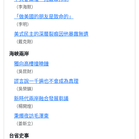
（李海默）
「做美國的朋友是致命的」
（李明）
美式民主的深層裂痕因他暴露無遺
（戴克剛）
海峽兩岸
獨向高樓撞曉鐘
（吳昆財）
謊言說一千遍也不會成為真理
（吳榮鎮）
新時代兩岸融合發展芻議
（楊開煌）
秉燭夜訪毛澤東
（姜新立）
台省史事