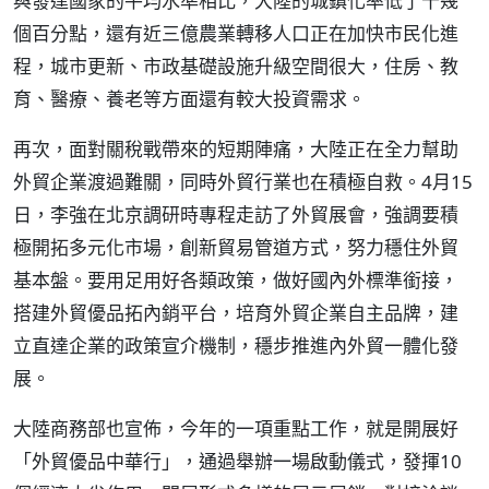
與發達國家的平均水準相比，大陸的城鎮化率低了十幾
個百分點，還有近三億農業轉移人口正在加快市民化進
程，城市更新、市政基礎設施升級空間很大，住房、教
育、醫療、養老等方面還有較大投資需求。
再次，面對關稅戰帶來的短期陣痛，大陸正在全力幫助
外貿企業渡過難關，同時外貿行業也在積極自救。4月15
日，李強在北京調研時專程走訪了外貿展會，強調要積
極開拓多元化市場，創新貿易管道方式，努力穩住外貿
基本盤。要用足用好各類政策，做好國內外標準銜接，
搭建外貿優品拓內銷平台，培育外貿企業自主品牌，建
立直達企業的政策宣介機制，穩步推進內外貿一體化發
展。
大陸商務部也宣佈，今年的一項重點工作，就是開展好
「外貿優品中華行」，通過舉辦一場啟動儀式，發揮10