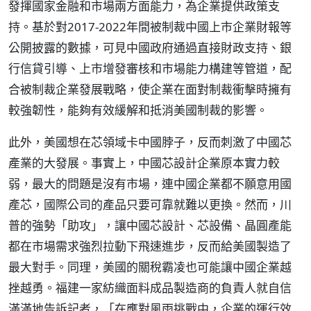
發揮國家金融和市場兩方面能力，為企業提供政策支
持。基於對2017-2022年間被制裁中國上市企業財報等
公開披露的數據，可見中國政府通過直接財政支持、銀
行信貸引導、上市增發審核和市場能力構建等管道，配
合被制裁企業發展戰略，使企業在面對制裁衝擊時擁有
較強韌性，能夠有效緩解和抵消美國制裁的影響。
此外，美國想在芯領域卡中國脖子，反而刺激了中國芯
產業的大發展。事實上，中國芯設計企業原本實力較
弱，最大的問題是沒有市場，連中國企業都不願意用國
產芯，國際公司的產品只要可靠就難以更換。然而，川
普的強勢「助攻」，讓中國芯設計、芯設備、晶圓產能
都在市場需求強烈拉動下飛速進步，反而給美國製造了
最大對手。同理，美國的關稅霸凌也可能讓中國企業越
挫越勇。福建一家紡織面料成品製造商的負責人就自信
滿滿地告訴記者，「在應對風雨挑戰中，企業的運行效