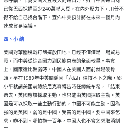
急呼籲。作為美國大豆最大的進口方，近日中國進口商
已從巴西採購至少240萬噸大豆。在內外壓力下，川普不
得不給自己找台階下，宣佈中美預計將在未來一個月內
達成貿易協議。
四、小 結
美國對華關稅戰打到這般田地，已經不僅僅是一場貿易
戰，而中美從綜合國力到民族意志的全面較量。事實
上，國家還比較弱時，中國人在美國人面前就是硬骨
頭。早在1989年中美關係因「六四」僵持不下之際，鄧
小平就請美國前總統尼克森轉告時任總統布希，「結束
過去，美國應該採取主動，也只能由美國採取主動。美
國是可以採取一些主動行動的，中國不可能主動。因為
強的是美國，弱的是中國，受害的是中國。要中國來乞
求，辦不到。哪怕拖一百年，中國人也不會乞求取消制