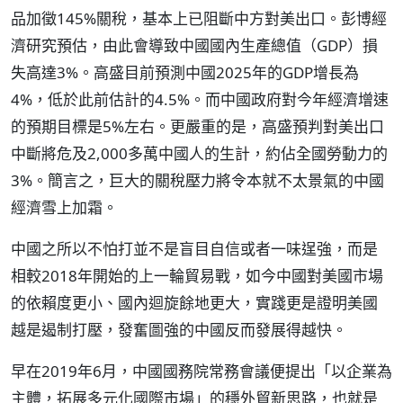
品加徵145%關稅，基本上已阻斷中方對美出口。彭博經
濟研究預估，由此會導致中國國內生產總值（GDP）損
失高達3%。高盛目前預測中國2025年的GDP增長為
4%，低於此前估計的4.5%。而中國政府對今年經濟增速
的預期目標是5%左右。更嚴重的是，高盛預判對美出口
中斷將危及2,000多萬中國人的生計，約佔全國勞動力的
3%。簡言之，巨大的關稅壓力將令本就不太景氣的中國
經濟雪上加霜。
中國之所以不怕打並不是盲目自信或者一味逞強，而是
相較2018年開始的上一輪貿易戰，如今中國對美國市場
的依賴度更小、國內迴旋餘地更大，實踐更是證明美國
越是遏制打壓，發奮圖強的中國反而發展得越快。
早在2019年6月，中國國務院常務會議便提出「以企業為
主體，拓展多元化國際市場」的穩外貿新思路，也就是