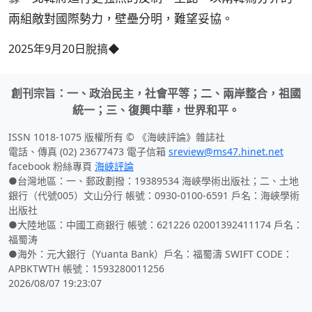
兩組敵對國際勢力，壁壘分明，難望妥協。
2025年9月20日脫搞◆
創刊宗旨：一、政治民主，社會平等；二、兩岸整合，祖國
統一；三、復興中華，世界和平。
ISSN 1018-1075 版權所有 © 《海峽評論》雜誌社
電話、傳真 (02) 23677473 電子信箱
sreview@ms47.hinet.net
facebook 粉絲專頁
海峽評論
●台灣地區：一、郵政劃撥：19389534 海峽學術出版社；二、土地
銀行（代號005）文山分行 帳號：0930-0100-6591 戶名：海峽學術
出版社
●大陸地區：中國工商銀行 帳號：621226 02001392411174 戶名：
福蜀涛
●海外：元大銀行（Yuanta Bank）戶名：福蜀濤 SWIFT CODE：
APBKTWTH 帳號：1593280011256
2026/08/07 19:23:07