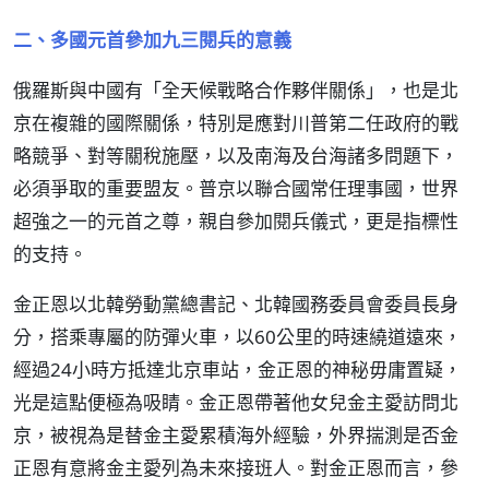
二、多國元首參加九三閱兵的意義
俄羅斯與中國有「全天候戰略合作夥伴關係」，也是北
京在複雜的國際關係，特別是應對川普第二任政府的戰
略競爭、對等關稅施壓，以及南海及台海諸多問題下，
必須爭取的重要盟友。普京以聯合國常任理事國，世界
超強之一的元首之尊，親自參加閱兵儀式，更是指標性
的支持。
金正恩以北韓勞動黨總書記、北韓國務委員會委員長身
分，搭乘專屬的防彈火車，以60公里的時速繞道遠來，
經過24小時方抵達北京車站，金正恩的神秘毋庸置疑，
光是這點便極為吸睛。金正恩帶著他女兒金主愛訪問北
京，被視為是替金主愛累積海外經驗，外界揣測是否金
正恩有意將金主愛列為未來接班人。對金正恩而言，參