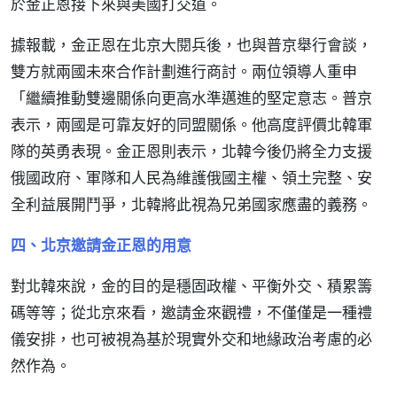
於金正恩接下來與美國打交道。
據報載，金正恩在北京大閱兵後，也與普京舉行會談，
雙方就兩國未來合作計劃進行商討。兩位領導人重申
「繼續推動雙邊關係向更高水準邁進的堅定意志。普京
表示，兩國是可靠友好的同盟關係。他高度評價北韓軍
隊的英勇表現。金正恩則表示，北韓今後仍將全力支援
俄國政府、軍隊和人民為維護俄國主權、領土完整、安
全利益展開鬥爭，北韓將此視為兄弟國家應盡的義務。
四、北京邀請金正恩的用意
對北韓來說，金的目的是穩固政權、平衡外交、積累籌
碼等等；從北京來看，邀請金來觀禮，不僅僅是一種禮
儀安排，也可被視為基於現實外交和地緣政治考慮的必
然作為。