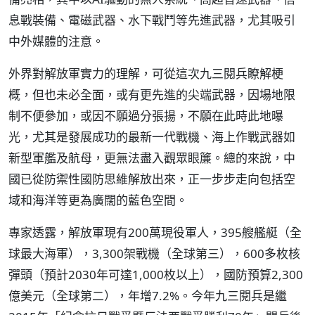
息戰裝備、電磁武器、水下戰鬥等先進武器，尤其吸引
中外媒體的注意。
外界對解放軍實力的理解，可從這次九三閱兵瞭解梗
概，但也未必全面，或有更先進的尖端武器，因場地限
制不便參加，或因不願過分張揚，不願在此時此地曝
光，尤其是發展成功的最新一代戰機、海上作戰武器如
新型軍艦及航母，更無法盡入觀眾眼簾。總的來說，中
國已從防禦性國防思維解放出來，正一步步走向包括空
域和海洋等更為廣闊的藍色空間。
專家透露，解放軍現有200萬現役軍人，395艘艦艇（全
球最大海軍），3,300架戰機（全球第三），600多枚核
彈頭（預計2030年可達1,000枚以上），國防預算2,300
億美元（全球第二），年增7.2%。今年九三閱兵是繼