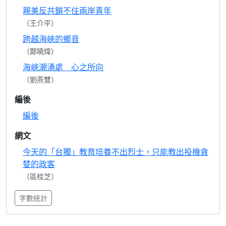
親美反共鎖不住兩岸青年
（王介平）
跨越海峽的鄉音
（鄭曉煒）
海峽潮湧處 心之所向
（劉燕雙）
編後
編後
網文
今天的「台獨」教育培養不出烈士，只能教出投機貪
婪的政客
（區桂芝）
字數統計