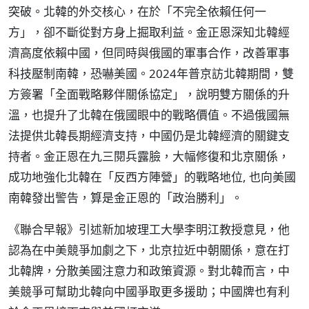
突破。北韓的外交核心，在於「不完全依賴任何一
方」，卻不斷從對方身上掘取利益。金正恩深知北韓經
濟高度依賴中國，但同時與俄國的軍事合作，改善軍事
科技壓制南韓，恐嚇美國。2024年普京訪北韓期間，雙
方簽署「全面戰略夥伴關係協定」，說明雙方關係的升
溫，也提升了北韓在俄國眼中的戰略價值。不過俄國無
法提供北韓長期經濟支持，中國仍是北韓經濟的關鍵支
持者。金正恩在九三閱兵露臉，大幅修復和北京關係，
成功地強化北韓在「反西方陣營」的戰略地位, 也向美國
南韓發出警告，算是金正恩的「政治勝利」。
《聯合早報》引述新加坡理工大學李明江教授意見，他
認為在中美競爭加劇之下，北京拉近中朝關係，意在打
北韓牌，分散美國注意力和政策資源。對北韓而言，中
美競爭可幫助北韓向中國爭取更多援助；中國牌也有利