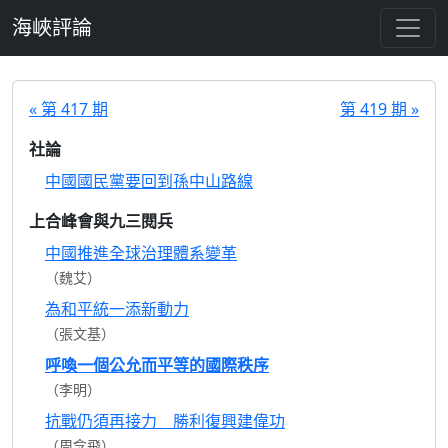
跳至主要內容
海峽評論
« 第 417 期
第 419 期 »
社論
中國國民黨要回到孫中山路線
上合峰會與九三閱兵
中國推進全球治理體系變革
（魏艾）
為和平統一添新動力
（張文基）
呼喚一個公允而平等的國際秩序
（李明）
抗戰仍須再接力 勝利復興建偉功
（周念飛）