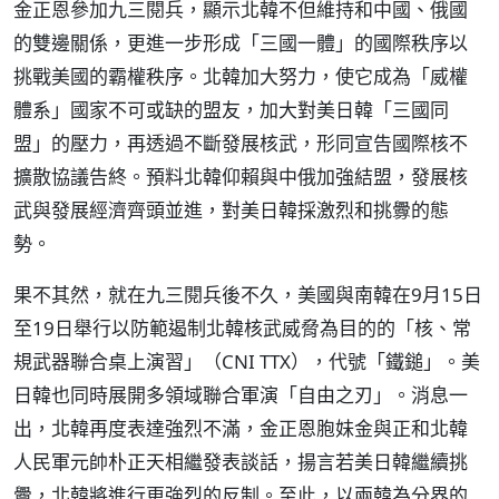
金正恩參加九三閱兵，顯示北韓不但維持和中國、俄國
的雙邊關係，更進一步形成「三國一體」的國際秩序以
挑戰美國的霸權秩序。北韓加大努力，使它成為「威權
體系」國家不可或缺的盟友，加大對美日韓「三國同
盟」的壓力，再透過不斷發展核武，形同宣告國際核不
擴散協議告終。預料北韓仰賴與中俄加強結盟，發展核
武與發展經濟齊頭並進，對美日韓採激烈和挑釁的態
勢。
果不其然，就在九三閱兵後不久，美國與南韓在9月15日
至19日舉行以防範遏制北韓核武威脅為目的的「核、常
規武器聯合桌上演習」（CNI TTX），代號「鐵鎚」。美
日韓也同時展開多領域聯合軍演「自由之刃」。消息一
出，北韓再度表達強烈不滿，金正恩胞妹金與正和北韓
人民軍元帥朴正天相繼發表談話，揚言若美日韓繼續挑
釁，北韓將進行更強烈的反制。至此，以兩韓為分界的