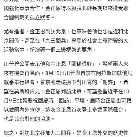
國強化軍事合作，金正恩得以擺脫北韓長期以來遭受聯
合國制裁的孤立狀態。
尤有進者，金正恩到訪北京，也意味著他也想拉近和北
京關係。甚至在「九三閱兵」專屬於社會主義陣營的大
活動當中，扮演著一個三邊框架的要角。
川普曾公開表示他和金正恩「關係很好」，希望兩人未
來有機會再見面。8月15日川普與普京在阿拉斯加就俄烏
戰爭舉行峰會，普京臨走還拋下對川普的「期許」，希
望在莫斯科再見。金正恩到訪北京，可望邀習近平在10
月9日北韓慶祝國慶時「回訪」平壤，屆時金正恩也可藉
以做國內外宣傳。這次金正恩首次登上多邊國際舞台，
也是北京對他的協助。
總之，到訪北京參加九三閱兵，是金正恩外交的歷史性