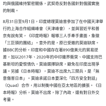
均與俄國維持緊密關係，武契奇反對各國針對俄國實施
的制裁。
8月31日至9月1日，印度總理莫迪曾參加了在中國天津舉
行的上海合作組織峰會（天津峰會），並與習近平和普
京有說有笑，《印度時報》報導三人手牽手畫面，象徵
「三巨頭的團結」。意外的是，原已受邀的莫迪缺席。
據BBC的分析，印度和中國存在著890億美元的貿易逆
差，加以2017年、2020年的中印邊界衝突、中國支持巴
基斯坦的愛恨情仇，莫迪選擇缺席，避免在印度出現爭
議。另據《日本時報》，莫迪不出席九三閱兵，是「無
意傷害日本」。莫迪承諾日本要深化「四方安全對話」
（Quad）合作，用以制衡中國在亞太地區的擴張。《日
本時報》分析，莫迪不出席，除了內政，還有對日外交
考量。