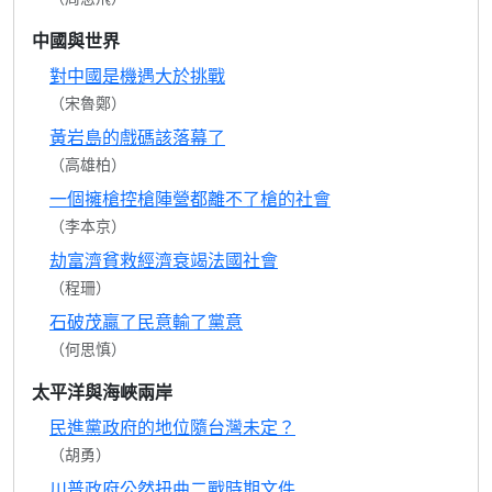
中國與世界
對中國是機遇大於挑戰
（宋魯鄭）
黃岩島的戲碼該落幕了
（高雄柏）
一個擁槍控槍陣營都離不了槍的社會
（李本京）
劫富濟貧救經濟衰竭法國社會
（程珊）
石破茂贏了民意輸了黨意
（何思慎）
太平洋與海峽兩岸
民進黨政府的地位隨台灣未定？
（胡勇）
川普政府公然扭曲二戰時期文件