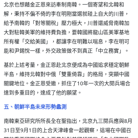
北京也想藉金正恩來訪牽制南韓。一個寄望和北韓和
解，秉持不偏不倚的李在明剛當選就碰上自大的川普，
給予南韓的「對等關稅」壓力極大，川普還威脅南韓加
大對駐韓美軍的維持費負擔，要韓國將龍山區美軍基地
所有權「交給美國」，都讓李在明難以喘息，李在明可
能和尹錫悅一樣，外交政策做不到真正「中立務實」。
基於上述考量，金正恩赴北京便成為中國追求穩定朝鮮
半島，維持北韓對中俄「雙重倚靠」的格局，突顯中國
關鍵地位。金正恩受邀，抓住了10年一次的大閱兵場合
達到多重目的，達成了他的願望。
五、朝鮮半島未來形勢蠡測
南韓東亞研究所所長全在聖指出，北京九三閱兵應與8月
31日至9月1日的上合天津峰會一起觀察，這場在中國召