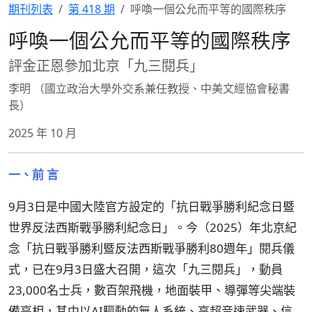
期刊列表
第 418 期
呼喚一個公允而平等的國際秩序
呼喚一個公允而平等的國際秩序
評金正恩參加北京「九三閱兵」
李明 （國立政治大學外交系兼任教授、中美文經協會秘書
長）
2025 年 10 月
一、前 言
9月3日是中國大陸官方設定的「抗日戰爭勝利紀念日暨
世界反法西斯戰爭勝利紀念日」。今（2025）年北京紀
念「抗日戰爭勝利暨反法西斯戰爭勝利80週年」閱兵儀
式，已在9月3日盛大召開，這次「九三閱兵」，動員
23,000名士兵，數百架飛機，地面裝甲、導彈等尖端裝
備亮相，其中以AI驅動的無人系統、高超音速武器、信