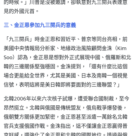
的時候。」川普是沒被邀請，卻執意對九三閱兵表達意
見的外國元首。
三、金正恩參加九三閱兵的意義
「九三閱兵」時金正恩和習近平、普京等同台亮相，前
美國中央情報局分析家、地緣政治風險顧問金洙（Kim
Soo）認為，金正恩是想對外正式展現中國、俄羅斯和北
韓的三邊關係堅強穩固。金洙提到，「還有什麼比這個
場合更能給全世界，尤其是美國、日本及南韓一個視覺
信號，表明這將是美日韓即將要面對的三邊聯盟？」
北韓2006年以來六次核子試爆，遭受聯合國制裁，至今
昂然挺立。北韓與俄國是傳統盟友，俄烏戰爭爆發後，
俄朝雙方關係更加緊密，金正恩甚至派遣一萬餘名北韓
官兵支援俄國作戰。金洙指出，這不僅讓金正恩贏得普
京好感，還強化了金正恩和北韓的國際地位。透過與俄