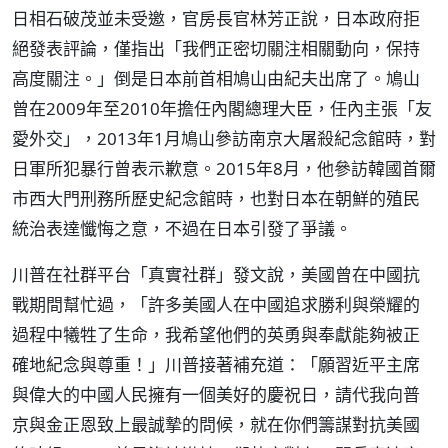
日相石破茂並未受邀，官房長官林芳正說，日本政府拒
絕發表評論，僅指出「我們正密切關注相關動向，保持
高度關注。」倒是日本前首相鳩山由紀夫出席了。鳩山
曾在2009年至2010年擔任內閣總理大臣，任內主張「友
愛外交」，2013年1月鳩山參訪南京大屠殺紀念館時，對
日軍所犯暴行曾表示歉意。2015年8月，他參訪韓國首爾
市西大門刑務所歷史紀念館時，也對日本在朝鮮的殖民
統治表達懺悔之意，不過在日本引發了爭議。
川普在社群平台「真實社群」發文說，美國曾在中國抗
戰期間幫忙過，「許多美國人在中國追求勝利與榮耀的
過程中犧牲了生命，我希望他們的英勇與奉獻能夠被正
確地紀念與尊重！」川普接著補充道：「願習近平主席
與偉大的中國人民擁有一個美好的慶祝日，請代我向普
京與金正恩致上最誠摯的問候，就在你們籌謀對抗美國