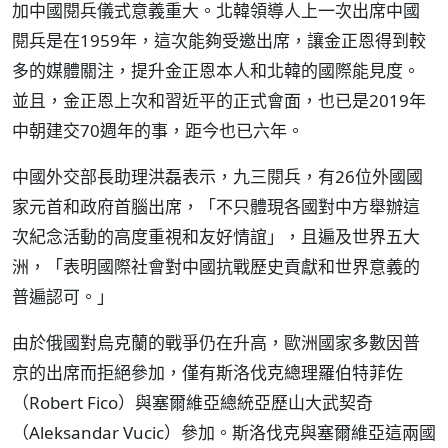
加中國閱兵儀式意義重大。北韓領導人上一次出席中國
閱兵是在1959年，這次能夠受邀出席，讓金正恩得到較
多的媒體關注，提升金正恩本人和北韓的國際能見度。
並且，金正恩上次和習近平的正式會面，也已是2019年
中朝建交70週年的事，距今也已六年。
中國外交部長助理洪磊表示，九三閱兵，有26位外國國
家元首和政府首腦出席，「不只體現各國對中方舉辦這
次紀念活動的高度重視和友好情誼」，且遍及世界五大
洲，「表明國際社會對中國抗戰歷史貢獻和世界意義的
普遍認可。」
由於俄國對烏克蘭的戰爭仍在升高，歐洲國家多數因普
京的出席而拒絕參加，僅有斯洛伐克總理羅伯特菲佐
（Robert Fico）與塞爾維亞總統亞歷山大武契奇
（Aleksandar Vucic）參加。斯洛伐克與塞爾維亞這兩國