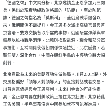
「德國之聲」中文網分析，北京邀請金正恩參加九三閱
兵，係出於現實地緣政治格局的「防範」。至於防範
誰，德國之聲指名為「莫斯科」。蓋俄烏戰爭爆發以
來，俄朝關係不斷提升，金正恩多次派出高級官員與普
京會晤。雙方交換各取所需的事物，俄國急需彈藥與軍
需品以維持戰爭消耗、北韓則換取能源、糧食和部分軍
事技術，互補關係使俄朝關係快速拉近。北京感覺，若
聽任雙方深化合作，中國在朝鮮半島的主導地位將大幅
削弱。
北京意欲為未來的美朝互動先做佈局。川普2.0上路，外
交風格偏好「領導人對領導人」的直接對話或者交易。
川普有意儘速與金正恩談判，未來川金會的可能性提
高。金正恩需要在對美政策上拉住北京壯膽，北京藉此
正告美國，半島事務沒有中國參加就不可能獲進展。