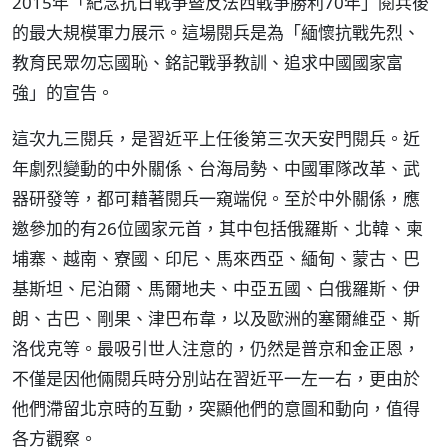
2015年「紀念抗日戰爭暨反法西戰爭勝利70年」閱兵後
的最大規模軍力展示。這場閱兵是為「緬懷抗戰先烈、
教育民眾勿忘國恥、銘記戰爭教訓、追求中國國家富
強」的宣告。
這次九三閱兵，是習近平上任後第三次天安門閱兵。近
年劇烈變動的中外關係、台海局勢、中國軍隊改革、武
器研發等，都可藉著閱兵一窺端倪。至於中外關係，應
邀參加的有26位國家元首，其中包括俄羅斯、北韓、柬
埔寨、越南、寮國、印尼、馬來西亞、緬甸、蒙古、巴
基斯坦、尼泊爾、馬爾地夫、中亞五國、白俄羅斯、伊
朗、古巴、剛果、津巴布韋，以及歐洲的塞爾維亞、斯
洛伐克等。最吸引世人注意的，仍然是普京和金正恩，
不僅是因他倆閱兵時分別站在習近平一左一右，更由於
他們滯留北京時的互動，突顯他們的意圖和動向，值得
各方觀察。