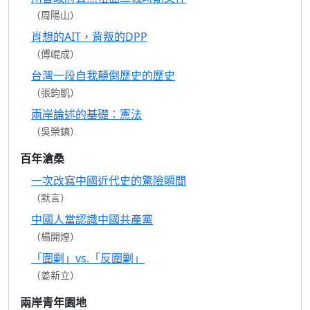
（周陽山）
肖想的AIT，背叛的DPP
（傅崐成）
台灣一段自我顛倒歷史的歷史
（張鈞凱）
兩岸論述的基礎：憲法
（吳榮鎮）
百年滄桑
一次改寫中國近代史的驚險瞬間
（默言）
中國人當認識中國共產黨
（楊開煌）
「圍剿」vs.「反圍剿」
（姜新立）
兩岸青年園地