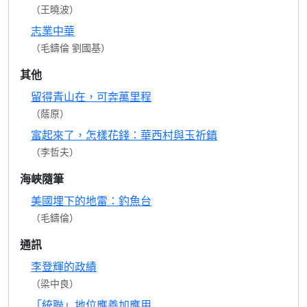
（王曉波）
志業中華
（毛鑄倫 劉國基）
其他
留得青山在，可奔萬里程
（蔭原）
富起來了，怎樣花錢：華西村與玉祈鎮
（李哲夫）
海峽隨筆
美國埋下的地雷：釣魚台
（毛鑄倫）
通訊
李登輝的政績
（梁中良）
「統聯」地位應善加應用