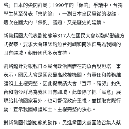
略」日本的尖閣群島；1990年的「保釣」爭議中，台獨
學生甚至發表「棄釣論」，一副日本皇民扈從的姿態。
這次在國大的「保釣」議題，又是歷史的延續。
新黨籍國大代表劉銘龍等317人在國民大會以臨時動議方
式提案，要求大會確認釣魚台列嶼和南沙群島為我國的
固有疆域，朝野國代多表支持。
劉銘龍針對報載日本民間政治團體在釣魚台設燈塔一事
表示，國民大會是國家最高政權機關，有責任和義務維
護領土主權完整，因此提案請大會「宣示、確認」釣魚
台和南沙群島為我國固有疆域。此舉除了把「民意」展
現給其他國家看外，也可督促政府重視，並採取實際行
動，宣示我國維護領土、主權完整的決心。
對新黨國代劉銘龍的動作，民進黨國大黨團總召集人蔡