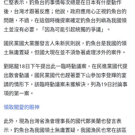
仁堅表示，釣魚台的事情每次總是在日本有什麼動作
後，台灣才跟著反應；他說，政府應用心正視釣魚台的
問題，不過，在這個時機提案確定釣魚台列嶼為我國領
土並沒有必要，「因為可能引起統獨的爭議」。
國民黨國大黨團發言人朱新民則說，釣魚台是我國的領
土無庸置疑，但國大現在並不須急著處理涉外的案件。
劉銘龍18日下午提出此一臨時動議案，在民進黨國代提
出散會動議，國民黨國代也趕著要下山參加李登輝的宴
請的情形下，該臨時動議案未獲解決，列為19日討論事
項的第一案。
領取關愛的眼神
此外，現為台灣省漁會理事長的國代鄭美蘭也發言表
示，釣魚台為我國領土無庸置疑，我國漁民也常在該區