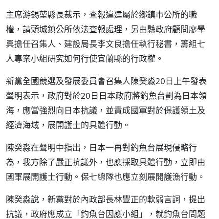
主席游錫堃縣長裁示，查報違建屬於鄉鎮市公所的職
權，請頭城鎮公所依法查報處理，另由縣政府顧問廖學
興擔任召集人、建設局長李文良擔任執行秘書，籌組七
人專案小組研究如何行使宜蘭縣的行政權。
新黨全國競選及發展委員會召集人陳癸淼20日上午發表
聲明表示，政府對於20日日本政府將釣魚台劃為日本領
海，應當強烈向日本抗議，並責成國軍對於保護領土及
經濟海域，展開護土的具體行動。
陳癸淼在聲明中指出，日本一再對釣魚台展現侵略行
為，我方除了嚴正抗議外，也應採取具體行動，立即由
國軍展開護土行動。保七總隊也應立刻展開護漁行動。
陳癸淼說，新黨對於內政部長林豐正的軟弱言詞，提出
抗議，政府應成立「釣魚台因應小組」，就釣魚台問題