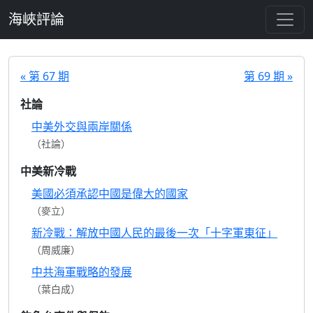
跳至主要內容
海峽評論
« 第 67 期
第 69 期 »
社論
中美外交與兩岸關係
（社論）
中美新冷戰
美國必須承認中國是偉大的國家
（麥立）
新冷戰：解放中國人民的最後一次「十字軍東征」
（周威廉）
中共海軍戰略的發展
（葉白成）