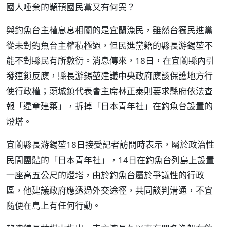
國人唾棄的顢頇國民黨又有何異？
與釣魚台主權息息相關的是宜蘭漁民，雖然台獨民進黨
從未對釣魚台主權積極過，但民進黨籍的縣長游錫堃不
能不對縣民有所敷衍。消息傳來，18日，在宜蘭縣內引
發連鎖反應，縣長游錫堃建議中央政府應該保護地方行
使行政權；頭城鎮代表會主席林正泰則要求縣府依法查
報「違章建築」，拆掉「日本青年社」在釣魚台設置的
燈塔。
宜蘭縣長游錫堃18日接受記者訪問時表示，屬於政治性
民間團體的「日本青年社」，14日在釣魚台列島上設置
一座高五公尺的燈塔，由於釣魚台屬於爭議性的行政
區，他建議政府應透過外交途徑，共同談判溝通，不宜
隨便在島上有任何行動。