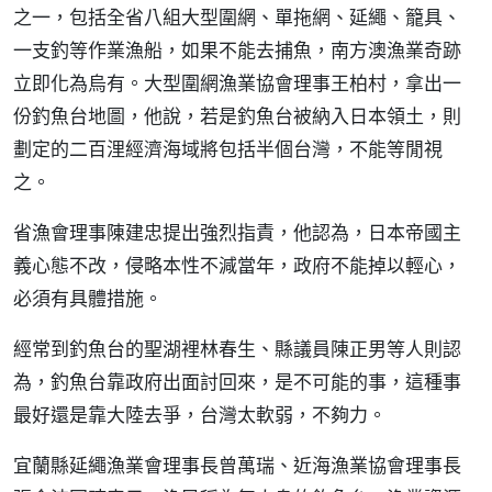
之一，包括全省八組大型圍網、單拖網、延繩、籠具、
一支釣等作業漁船，如果不能去捕魚，南方澳漁業奇跡
立即化為烏有。大型圍網漁業協會理事王柏村，拿出一
份釣魚台地圖，他說，若是釣魚台被納入日本領土，則
劃定的二百浬經濟海域將包括半個台灣，不能等閒視
之。
省漁會理事陳建忠提出強烈指責，他認為，日本帝國主
義心態不改，侵略本性不減當年，政府不能掉以輕心，
必須有具體措施。
經常到釣魚台的聖湖裡林春生、縣議員陳正男等人則認
為，釣魚台靠政府出面討回來，是不可能的事，這種事
最好還是靠大陸去爭，台灣太軟弱，不夠力。
宜蘭縣延繩漁業會理事長曾萬瑞、近海漁業協會理事長