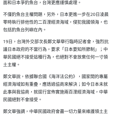
面和日本爭釣魚台，台灣更應謹慎處理。
不僅釣魚台主權問題，另外，日本更進一步在20日凌晨
零時執行排他性的二百浬經濟海域，侵犯我國領海，也
包括釣魚台列嶼在內。
19日，台灣外交部次長鄭文華舉行臨時記者會，強烈抗
議日本政府的不當行為，要求「日本要知所節制」；中
華民國絕不接受這種行為，也絕對不會放棄任何一寸領
土主權。
鄭文華說，依據聯合國《海洋法公約》，國家間的專屬
經濟海域如有重疊，應透過協商來解決；如今日本未就
此事與我協商，就逕行宣佈實施兩百浬經濟海域，中華
民國絕對不會接受。
鄭文華強調，中華民國政府會盡一切力量來維護領土主