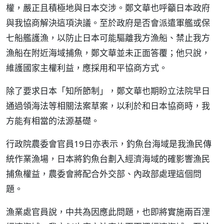
權，嚴正且積極地與日本交涉。鄭文華也呼籲日本政府
與我協商解決這項決議。至於政府是否會派遣軍艦或保
七船艦護漁，以防止日本可能驅離我方漁船、禁止我方
漁船在附近海域捕魚，鄭文華並未正面答覆；他只說，
維護國家主權利益，應採用和平協商方式。
除了要求日本「知所節制」，鄭文華也期盼立法院早日
通過領海法等相關法案草案，以利於和日本協商時，我
方能有相當的法源基礎。
行政院農委會官員19日亦表示，釣魚台海域是我漁民傳
統作業漁場，日本將釣魚台劃入經濟海域的確影響漁民
捕魚權益，農委會將配合外交部、內政部處理這個問
題。
漁業處官員說，中共為因應此問題，也即將實施兩百浬