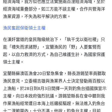
經濟海域，我方似也應立法實施兩百浬經濟海域，至於
經濟海域重疊部分，如三方能不談主權，合作共管海洋
漁業資源，不失為和平解決的方案。
漁民奮起保衛領土主權
在漢奸當道的皇民階級統治下，「執干戈以衛社稷」只
能「禮失而求諸野」，宜蘭漁民的「野」人要奮臂而
起，以自力救濟的方式，為自己維護生計，為國家保護
領土主權。
宜蘭縣蘇澳區漁會20日緊急集會，縣長游錫堃率員聽取
漁民意見，立委楊吉雄與漁業界人士決定發動兩百艘以
上漁船，於28日到8月3日間擇一天到釣魚台插國旗宣示
主權，向日本政府強烈抗議。游錫堃縣長在會中聽到我
作業漁船經常遭日本海上巡邏艇驅趕，無法進入釣魚台
十二浬範圍內，十分不滿。他說，釣魚台主權，目前