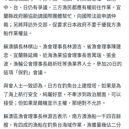
中、台、日仍有爭議，三方漁民都應有權前往作業。宜
蘭縣政府願協助請國際團體幫忙，向國際法庭申請仲
裁；另將拜訪外交部，促要求日本政府不要干擾我方漁
船作業權益。
蘇澳鎮長林棋山、漁會理事長林源吉、省漁會理事陳建
忠、宜蘭縣延繩、近海漁業協會理事長曾萬瑞、張金
波，漁輪公會理事長趙祈旺等漁業界人士，參加20日的
這項「保釣」會議。
與會人士一致認為，日方在釣魚台上建燈塔，如果是為
了海上航行安全，純屬好意，不牽涉到政治層面，可以
接受；但如果是藉機宣示主權，那絕對不允許。
蘇澳區漁會理事長林源吉表示，南方澳漁船一千四百餘
艘，有四成的漁船在釣魚台海域作業，漁獲量幾佔二分