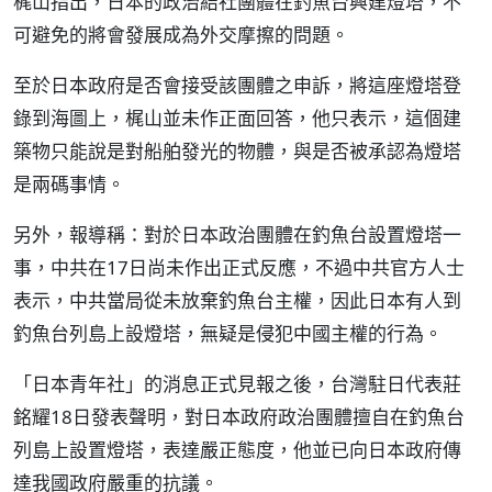
梶山指出，日本的政治結社團體在釣魚台興建燈塔，不
可避免的將會發展成為外交摩擦的問題。
至於日本政府是否會接受該團體之申訴，將這座燈塔登
錄到海圖上，梶山並未作正面回答，他只表示，這個建
築物只能說是對船舶發光的物體，與是否被承認為燈塔
是兩碼事情。
另外，報導稱：對於日本政治團體在釣魚台設置燈塔一
事，中共在17日尚未作出正式反應，不過中共官方人士
表示，中共當局從未放棄釣魚台主權，因此日本有人到
釣魚台列島上設燈塔，無疑是侵犯中國主權的行為。
「日本青年社」的消息正式見報之後，台灣駐日代表莊
銘耀18日發表聲明，對日本政府政治團體擅自在釣魚台
列島上設置燈塔，表達嚴正態度，他並已向日本政府傳
達我國政府嚴重的抗議。