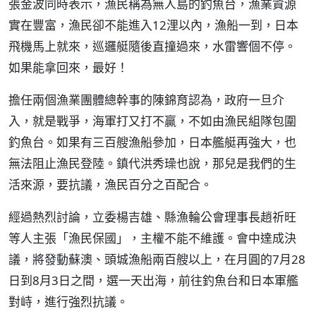
張金波同時表示，漁民稱為無人島的釣魚台，漁業資源
實在豐富，漁民卻不能進入12浬以內，漁船一到，日本
飛機馬上就來，巡邏艇隨後直撞過來，水雷響個不停。
如果能拿回來，最好！
擔任兩個漁業團體總幹事的陳錦育認為，政府一旦介
入，就是戰爭，海軍打又打不贏，不如由漁民組隊包圍
釣魚台。如果有三百艘漁船參加，日本艦艇再強大，也
無法阻止漁民登陸。鎮代洪秀璪也說，那兒是我們的生
活來源，要抗議，漁民百分之百配合。
經過熱烈討論，立委楊吉雄、縣漁輪公會理事長趙祈旺
等人主張「漁民保國」，主權不能不維護。會中達成決
議，將發動蘇澳、頭城漁船兩百艘以上，在月圓的7月28
日到8月3日之間，選一天出海，前往釣魚台和日本軍艦
對峙，進行強烈抗議。