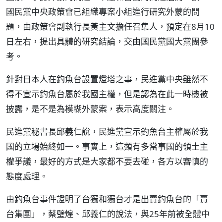
國民黨中央政策會已組織專案小組進行研究外蒙的問
題，由政策會副執行長黃主文擔任召集人，預定在8月10
日左右，提出具體的研究結論，交由國民黨國大黨團參
考。
針對日本人在釣魚台設置燈塔之事，民進黨中央雖然不
得不宣示釣魚台屬於我國主權，但是認為在此一時機被
披露，是不是為模糊外蒙案，表示高度關注。
民進黨秘書長邱義仁說，民進黨宣示釣魚台主權屬於我
國的立場始終如一。事實上，這類有多當事國的領土主
權爭議，最好的方式是大家都不要去碰，各方以審慎的
態度處理。
由釣魚台事件證明了台獨和獨台才是出賣釣魚台的「賣
台集團」，蔡璧煌、邱義仁的說法，與25年前被全體中