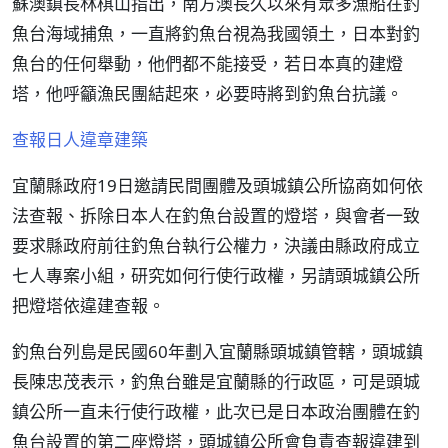
蘇澳鎮長林棋山指出，南方澳長久以來有眾多漁船在釣
魚台海域捕魚，一直將釣魚台視為我國領土，日本對釣
魚台的任何舉動，他們都不能接受，若日本真的建燈
塔，他呼籲漁民團結起來，必要時將到釣魚台抗議。
查報日人違章建築
宜蘭縣政府19日邀請民間團體及頭城鎮公所協商如何依
法查報、拆除日本人在釣魚台設置的燈塔，與會者一致
要求縣政府前往釣魚台執行公權力，決議由縣政府成立
七人專案小組，研究如何行使行政權，另請頭城鎮公所
把燈塔依違建查報。
釣魚台列島是民國60年劃入宜蘭縣頭城鎮管轄，頭城鎮
長陳忠茂表示，釣魚台雖是宜蘭縣的行政區，可是頭城
鎮公所一直未行使行政權，此次已是日本政治團體在釣
魚台設置的第二座燈塔，頭城鎮公所會負責查報違建到