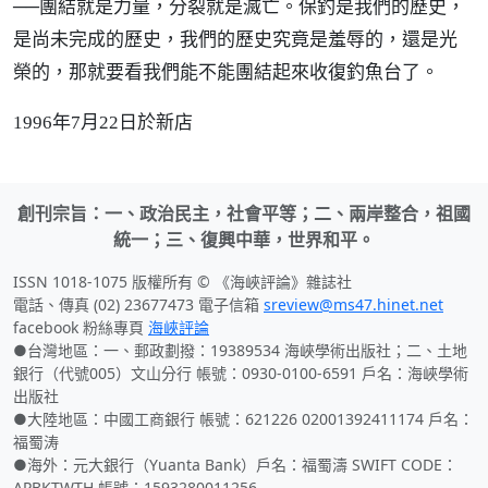
──團結就是力量，分裂就是滅亡。保釣是我們的歷史，
是尚未完成的歷史，我們的歷史究竟是羞辱的，還是光
榮的，那就要看我們能不能團結起來收復釣魚台了。
1996年7月22日於新店
創刊宗旨：一、政治民主，社會平等；二、兩岸整合，祖國
統一；三、復興中華，世界和平。
ISSN 1018-1075 版權所有 © 《海峽評論》雜誌社
電話、傳真 (02) 23677473 電子信箱
sreview@ms47.hinet.net
facebook 粉絲專頁
海峽評論
●台灣地區：一、郵政劃撥：19389534 海峽學術出版社；二、土地
銀行（代號005）文山分行 帳號：0930-0100-6591 戶名：海峽學術
出版社
●大陸地區：中國工商銀行 帳號：621226 02001392411174 戶名：
福蜀涛
●海外：元大銀行（Yuanta Bank）戶名：福蜀濤 SWIFT CODE：
APBKTWTH 帳號：1593280011256