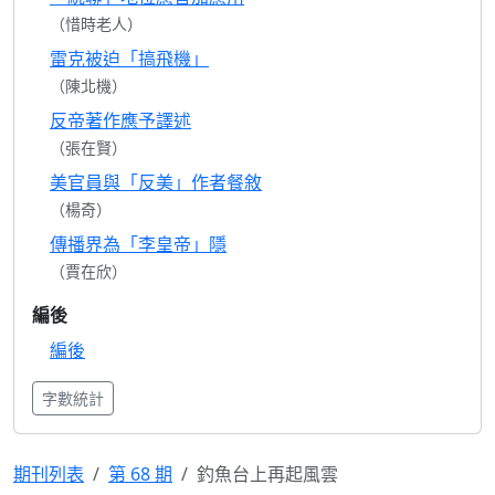
（惜時老人）
雷克被迫「搞飛機」
（陳北機）
反帝著作應予譯述
（張在賢）
美官員與「反美」作者餐敘
（楊奇）
傳播界為「李皇帝」隱
（賈在欣）
編後
編後
字數統計
期刊列表
第 68 期
釣魚台上再起風雲