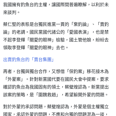
我國擁有釣魚台的主權，讓國際間普遍瞭解，以利於未
來談判。
蔡仁堅的表態是台獨民進黨一貫的「棄釣論」、「賣釣
論」的老調。國民黨國代諸公的「愛國表演」，也是禁
不起李登輝「關愛的眼神」檢驗，國土管他娘，紛紛去
領取李登輝「關愛的眼神」去也。
出賣釣魚台的「賣台集團」
再者，台獨與獨台合作，又想借「保釣案」移花接木為
「外蒙案」。針對新黨國代要在國民大會中提案，要求
確認釣魚台為我國固有的領土，蔡璧煌認為，新黨提出
該案的策略，是「圍魏救趙」，希望躲開外蒙的問題。
對於外蒙的承認問題，蔡璧煌認為，外蒙是個主權獨立
國家，承認外蒙的問題，不應和台獨的問題混為一談，