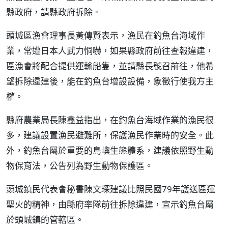
縣政府，請縣政府拆除。
頭城區漁會理事長黃傳賢表示，漁民在釣魚台海域作
業，常遭日本人武力恫嚇，如果縣政府前往查報違建，
區漁會將配合提供運輸船隻，並請縣長號召前往，他希
望拆除違建後，能在釣魚台增設設備，象徵行使我方主
權。
縣府農業局長陳鑫益指出，在釣魚台海域作業的漁民很
多，建議設置漁民避難所，保護漁民作業時的安全。此
外，釣魚台屬於重要的島嶼生態體系，建議依照野生動
物保育法，公告列為野生動物保護區。
頭城鎮民代表會秘書陳文琛建議比照民國79年護送區運
聖火的精神，由縣府率隊前往拆除違建，宣示釣魚台屬
於頭城鎮的管轄區。