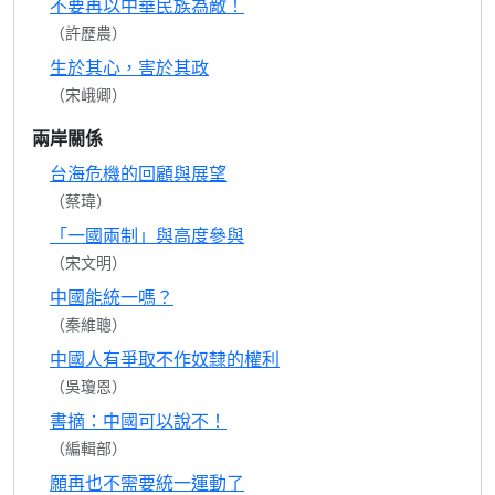
不要再以中華民族為敵！
（許歷農）
生於其心，害於其政
（宋峨卿）
兩岸關係
台海危機的回顧與展望
（蔡瑋）
「一國兩制」與高度參與
（宋文明）
中國能統一嗎？
（秦維聰）
中國人有爭取不作奴隸的權利
（吳瓊恩）
書摘：中國可以說不！
（編輯部）
願再也不需要統一運動了