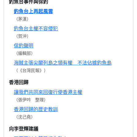
釣魚台事件與保釣
釣魚台上再起風雲
（茅漢）
釣魚台主權不容侵犯
（賀沖）
保釣聲明
（編輯部）
海賊主張尖閣列島之領有權 不法佔據釣魚島
（《台灣民報》）
香港回歸
讓我們共同來回復行使香港主權
（張伊吟 整理）
香港回歸的歷史教訓
（沈己堯）
向李登輝建議