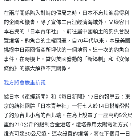
在兩岸關係陷入對峙的僵局之時，日本不忘其漁翁得利
的企圖和機會，除了宣佈二百浬經濟海域外，又縱容日
本右翼的「日本青年社」，前往屬中國領土的釣魚台設
置燈塔。釣魚台的主權問題，自70年代以來，本是美國
挑撥中日兩國衝突所埋伏的一個地雷。這一次的釣魚台
事件，在時機上，當與美國發動的「新遏制」和《安保
條約》的擴大解釋不無關係。
我方將會嚴重抗議
據日本《產經新聞》和《每日新聞》17日的報導云：東
京的結社團體「日本青年社」一行七人於14日搭船登陸
了釣魚台北小島的西北端，在島上設置了一座高約5公尺
重約210公斤的鋁制合金燈塔。燈塔採用太陽電池方式，
燈光可達30公尺遠。這次設置的燈塔，將在下個月一日