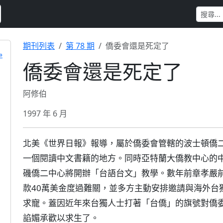
期刊列表
第 78 期
僑委會還是死定了
»
僑委會還是死定了
阿修伯
1997 年 6 月
北美《世界日報》報導，屬於僑委會管轄的波士頓僑
一個閱讀中文書籍的地方。同時亞特蘭大僑教中心的
磯僑二中心將開辦「台語台文」教學。數年前章孝嚴
款40萬美金度過難關，並多方主動安排邀請與海外台
求寵。蓋因近年來台獨人士打著「台僑」的旗號對僑
諂媚承歡以求生了。