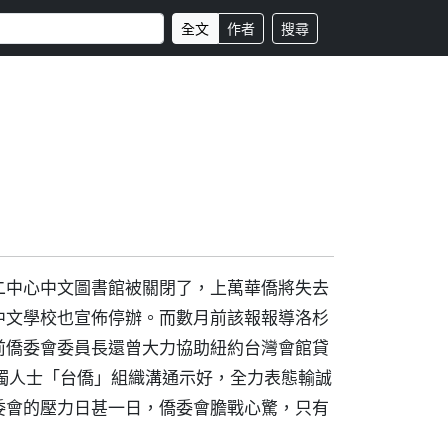
全文
作者
搜尋
二中心中文圖書館被關閉了，上萬華僑將失去
中文學校也宣佈停辦。而數月前該報報導洛杉
前僑委會委員長還曾大力協助紐約台灣會館貸
獨人士「台僑」組織溝通示好，全力表態輸誠
委會的壓力日甚一日，僑委會膽戰心驚，只有