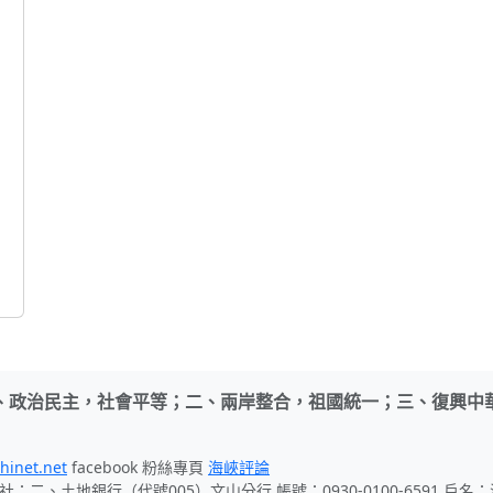
、政治民主，社會平等；二、兩岸整合，祖國統一；三、復興中
hinet.net
facebook 粉絲專頁
海峽評論
社；二、土地銀行（代號005）文山分行 帳號：0930-0100-6591 戶