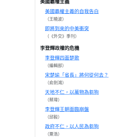
美國霸權主義
美國霸權主義的自我告白
（王曉波）
即將到來的中美衝突
（《外交》季刊）
李登輝政權的危機
李登輝四面楚歌
（編輯部）
宋楚瑜「省長」將何從何去？
（俞劍鴻）
天地不仁，以萬物為芻狗
（蔡瑋）
李登輝王朝面臨崩盤
（邱毅）
政府不仁，以人民為芻狗
（粟浩）