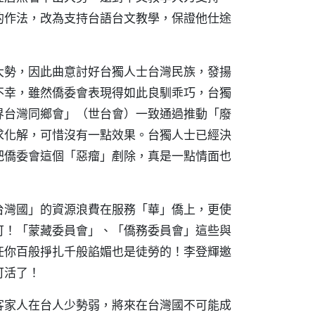
的作法，改為支持台語台文教學，保證他仕途
大勢，因此曲意討好台獨人士台灣民族，發揚
不幸，雖然僑委會表現得如此良馴乖巧，台獨
界台灣同鄉會」（世台會）一致通過推動「廢
求化解，可惜沒有一點效果。台獨人士已經決
把僑委會這個「惡瘤」剷除，真是一點情面也
台灣國」的資源浪費在服務「華」僑上，更使
可！「蒙藏委員會」、「僑務委員會」這些與
任你百般掙扎千般諂媚也是徒勞的！李登輝邀
可活了！
客家人在台人少勢弱，將來在台灣國不可能成