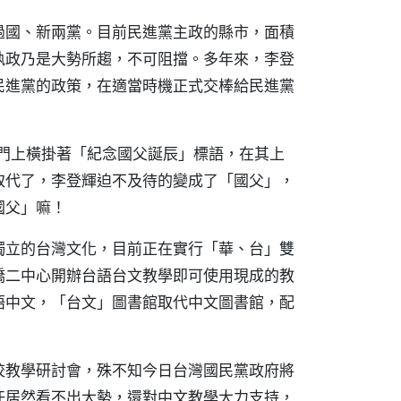
過國、新兩黨。目前民進黨主政的縣市，面積
執政乃是大勢所趨，不可阻擋。多年來，李登
民進黨的政策，在適當時機正式交棒給民進黨
福門上橫掛著「紀念國父誕辰」標語，在其上
取代了，李登輝迫不及待的變成了「國父」，
國父」嘛！
獨立的台灣文化，目前正在實行「華、台」雙
僑二中心開辦台語台文教學即可使用現成的教
語中文，「台文」圖書館取代中文圖書館，配
校教學研討會，殊不知今日台灣國民黨政府將
任居然看不出大勢，還對中文教學大力支持，