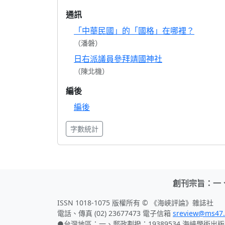
通訊
「中華民國」的「國格」在哪裡？
（潘磐）
日右派議員參拜靖國神社
（陳北機）
編後
編後
字數統計
創刊宗旨：一
ISSN 1018-1075 版權所有 © 《海峽評論》雜誌社
電話、傳真 (02) 23677473 電子信箱
sreview@ms47.
●台灣地區：一、郵政劃撥：19389534 海峽學術出版