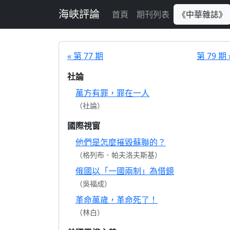
跳至主要內容
海峽評論
首頁
期刊列表
《中華雜誌》
« 第 77 期
第 79 期 
社論
萬方有罪，罪在一人
（社論）
國際視窗
他們是怎麼摧毀蘇聯的？
（格列布．帕夫洛夫斯基）
俄國以「一國兩制」為借鏡
（吳福成）
革命萬歲，革命死了！
（林白）