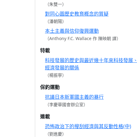
（朱雙一）
對同心圓歷史教育概念的質疑
（潘朝陽）
本土主義與信仰復興運動
（Anthony F.C. Wallace 作 陳映朝 譯）
特載
科技發展的歷史與最近幾十年來科技發展
經濟發展的關係
（楊振寧）
保釣運動
抗議日本新軍國主義的暴行
（李慶華國會辦公室）
連載
恐怖政治下的搜刮經濟與其反動性格(中)
（劉進慶）