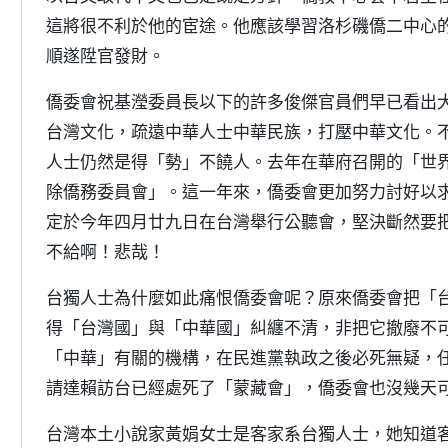
這將很不利於他的宦途。他應該學習洛杉磯僑二中心
順遂陞官發財。
僑委會祝基瀅委員長以下的許多俊傑官員們早已看出
台灣文化，疏遠中華人士中華民族，打壓中華文化。
人士仍然是得「勢」不饒人。去年在華府召開的「世
除僑務委員會」。這一年來，僑委會更加努力討好以
定於今年四月廿九日在台灣舉行公聽會，堅決斷然要
不給啊！悲哉！
台獨人士為什麼如此痛恨僑委會呢？原來僑委會把「
得「台灣國」與「中華國」糾纏不清，非把它撤廢不
「中華」有關的機構，在民進黨執政之後必死無疑，
請達賴訪台已經處死了「蒙藏會」，僑委會也沒幾天
台灣本土小說家黃娟女士是客家系台獨人士，她知道