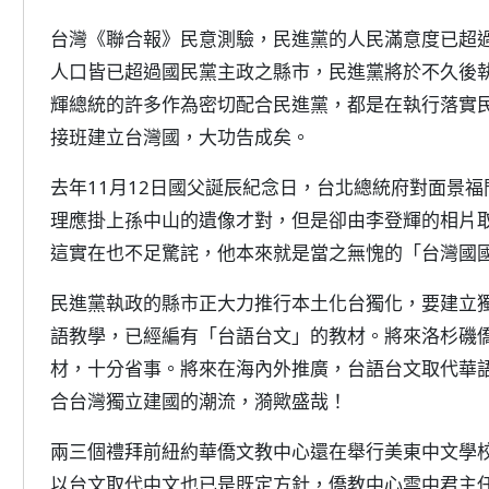
台灣《聯合報》民意測驗，民進黨的人民滿意度已超
人口皆已超過國民黨主政之縣市，民進黨將於不久後
輝總統的許多作為密切配合民進黨，都是在執行落實
接班建立台灣國，大功告成矣。
去年11月12日國父誕辰紀念日，台北總統府對面景
理應掛上孫中山的遺像才對，但是卻由李登輝的相片
這實在也不足驚詫，他本來就是當之無愧的「台灣國
民進黨執政的縣市正大力推行本土化台獨化，要建立
語教學，已經編有「台語台文」的教材。將來洛杉磯
材，十分省事。將來在海內外推廣，台語台文取代華
合台灣獨立建國的潮流，漪歟盛哉！
兩三個禮拜前紐約華僑文教中心還在舉行美東中文學
以台文取代中文也已是既定方針，僑教中心雲中君主