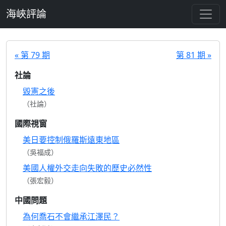
跳至主要內容
海峽評論
« 第 79 期
第 81 期 »
社論
毀憲之後
（社論）
國際視窗
美日要控制俄羅斯遠東地區
（吳福成）
美國人權外交走向失敗的歷史必然性
（張宏毅）
中國問題
為何喬石不會繼承江澤民？