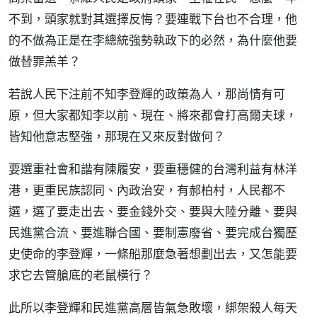
不到，頭家就對其選擇反悔？要連戰下台也不合理，他
的不做為正是在李總統強勢執政下的必然，為什麼他要
做替罪羔羊？
若說人民下注前不知李登輝的政策為人，那尚情有可
原，但大家都知李以前、現在、將來都會打高爾夫球，
皆知他意志堅強，那現在又來反對做何？
要選重社會和諧有陳履安，要重穩健的台灣利益有林洋
港，更重民族認同、內政治安，有郝柏村，人民都不
選，選了要走出去、要金錢外交、要與大陸分離、要與
民進黨合流、要進聯合國、要制憲廢省、要完成台獨歷
史使命的李登輝，一條船那麼急著想劃出去，又怎能要
求它去管艙底的老鼠橫行？
此所以李登輝和民進黨高層皆氣急敗壞，綁架殺人每天