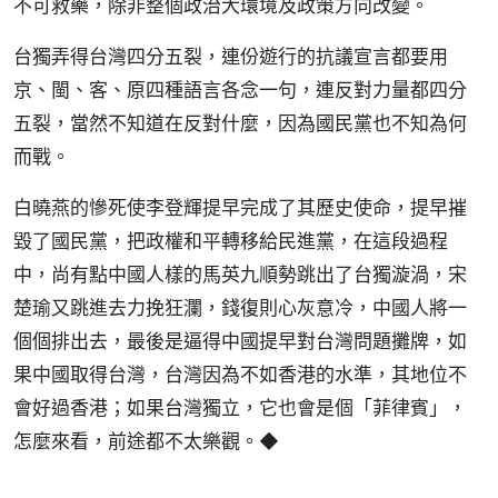
不可救藥，除非整個政治大環境及政策方向改變。
台獨弄得台灣四分五裂，連份遊行的抗議宣言都要用
京、閩、客、原四種語言各念一句，連反對力量都四分
五裂，當然不知道在反對什麼，因為國民黨也不知為何
而戰。
白曉燕的慘死使李登輝提早完成了其歷史使命，提早摧
毀了國民黨，把政權和平轉移給民進黨，在這段過程
中，尚有點中國人樣的馬英九順勢跳出了台獨漩渦，宋
楚瑜又跳進去力挽狂瀾，錢復則心灰意冷，中國人將一
個個排出去，最後是逼得中國提早對台灣問題攤牌，如
果中國取得台灣，台灣因為不如香港的水準，其地位不
會好過香港；如果台灣獨立，它也會是個「菲律賓」，
怎麼來看，前途都不太樂觀。◆