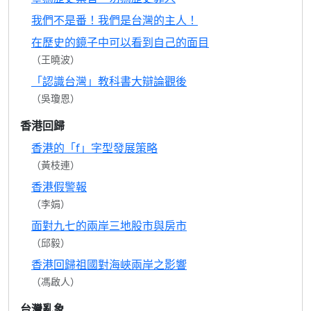
我們不是番！我們是台灣的主人！
在歷史的鏡子中可以看到自己的面目
（王曉波）
「認識台灣」教科書大辯論觀後
（吳瓊恩）
香港回歸
香港的「f」字型發展策略
（黃枝連）
香港假警報
（李娟）
面對九七的兩岸三地股市與房市
（邱毅）
香港回歸祖國對海峽兩岸之影響
（馮啟人）
台灣亂象