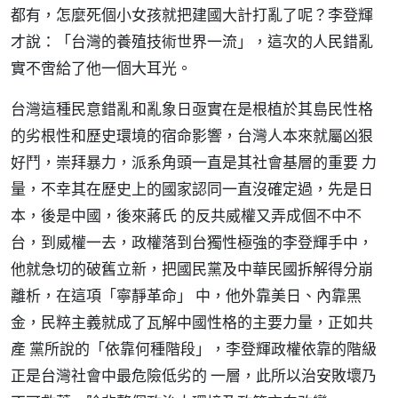
都有，怎麼死個小女孩就把建國大計打亂了呢？李登輝
才說：「台灣的養殖技術世界一流」，這次的人民錯亂
實不啻給了他一個大耳光。
台灣這種民意錯亂和亂象日亟實在是根植於其島民性格
的劣根性和歷史環境的宿命影響，台灣人本來就屬凶狠
好鬥，崇拜暴力，派系角頭一直是其社會基層的重要 力
量，不幸其在歷史上的國家認同一直沒確定過，先是日
本，後是中國，後來蔣氏 的反共威權又弄成個不中不
台，到威權一去，政權落到台獨性極強的李登輝手中，
他就急切的破舊立新，把國民黨及中華民國拆解得分崩
離析，在這項「寧靜革命」 中，他外靠美日、內靠黑
金，民粹主義就成了瓦解中國性格的主要力量，正如共
產 黨所說的「依靠何種階段」，李登輝政權依靠的階級
正是台灣社會中最危險低劣的 一層，此所以治安敗壞乃