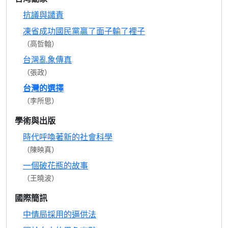
抗議與譴責
凍省成功國民黨贏了面子輸了裡子
（高哲翰）
台灣亂象傳真
（張政）
台灣的選擇
（李所思）
學術與出版
時代呼喚著新的社會科學
（陳映真）
一個破花瓶的故事
（王曉波）
國際簡訊
中情局採用的逼供法