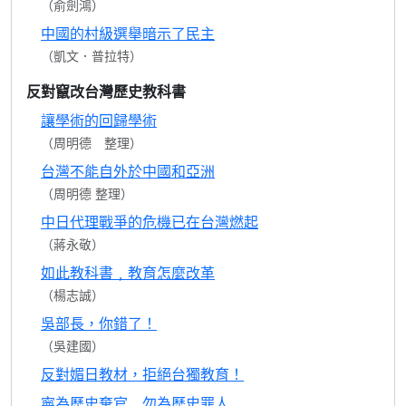
（俞劍鴻）
中國的村級選舉暗示了民主
（凱文．普拉特）
反對竄改台灣歷史教科書
讓學術的回歸學術
（周明德 整理）
台灣不能自外於中國和亞洲
（周明德 整理）
中日代理戰爭的危機已在台灣燃起
（蔣永敬）
如此教科書﹐教育怎麼改革
（楊志誠）
吳部長，你錯了！
（吳建國）
反對媚日教材，拒絕台獨教育！
寧為歷史棄官 勿為歷史罪人