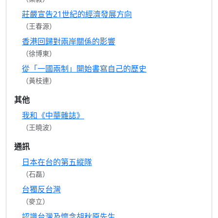
莊嚴宣告21世紀的經濟發展方向
（王春源）
香港回歸對兩岸關係的影響
（徐博東）
從「一國兩制」開始書寫自己的歷史
（黃枝連）
其他
我和《中華雜誌》
（王曉波）
通訊
日本在台的第五縱隊
（石磊）
台獨反台灣
（麥立）
認識台灣及懷念胡秋原先生