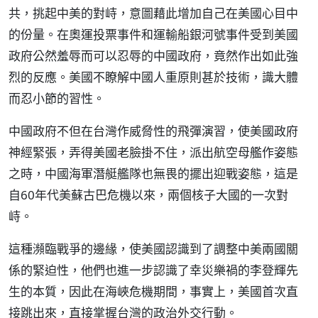
共，挑起中美的對峙，意圖藉此增加自己在美國心目中
的份量。在奧運投票事件和運輸船銀河號事件受到美國
政府公然羞辱而可以忍辱的中國政府，竟然作出如此強
烈的反應。美國不瞭解中國人重原則甚於技術，識大體
而忍小節的習性。
中國政府不但在台灣作威脅性的飛彈演習，使美國政府
神經緊張，弄得美國老臉掛不住，派出航空母艦作姿態
之時，中國海軍潛艇艦隊也無畏的擺出迎戰姿態，這是
自60年代美蘇古巴危機以來，兩個核子大國的一次對
峙。
這種瀕臨戰爭的邊緣，使美國認識到了調整中美兩國關
係的緊迫性，他們也進一步認識了幸災樂禍的李登輝先
生的本質，因此在海峽危機期間，事實上，美國首次直
接跳出來，直接掌握台灣的政治外交行動。