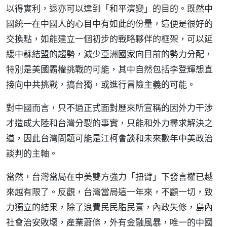
以得實利，退亦可以達到「和平演變」的目的。既然中
國統一在中國人的心目中有如此的份量，這便是很好的
交換點，如能建立一個初步的戰略夥伴的框架，可以延
緩中蘇結盟的趨勢，減少亞洲國家向目前的勢力分配，
特別是美國霸權挑戰的可能，其中自然包括李登輝想直
接向中共挑戰，搞台獨，或進行冒險主義的可能。
對中國而言，只不過正式面對歷來所宣稱的因外力干涉
才造成大陸和台灣分裂的事實，只能和外力尋求解決之
道，因此台灣問題可能是江柯會談和未來數年中美政治
談判的主軸。
當然，台灣當局在中美雙方強力「扭臂」下發言權已越
來越有限了。反觀，台灣當局這一年來，不顧一切，致
力獨立的結果，除了浪費民民脂民膏，內政失修，島內
社會治安敗壞，產業蕭條，外有金融風暴，唯一的中國