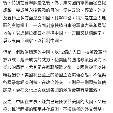
後，特別在蘇聯解體之後，為了維持國內軍備而樹立假
想敵，完成其永遠獨霸的目的，便在政治、經濟、外交
及宣傳上多方面孤立中國，打擊中國，特別是在亞太地
區的主導權上，一方面刻意扶植日本的軍事力量和國際
地位，以達到拉攏日本排擠中國，一方面又扶植越南，
爭取東南亞國家，以箝制中國。
但是一個政治穩定的中國，以12億的人口，挾著改革開
放以來，經濟成長的威力，使美國的圍堵政策出現力不
從心的局面，尤其是在蘇聯解體之後，美國恢復了以往
唯我獨尊，美國利益至上的帝國主義霸權心態，不但與
各國爭奪經濟利益，在政治外交上，則是一副頤指氣使
態度，更在文化上與亞洲各國的矛盾衝突有增無減。
反之，中國在軍事、經貿已是僅次於美國的大國，又是
極力推行睦鄰的和平共存原則，不搞霸權的外交策略，