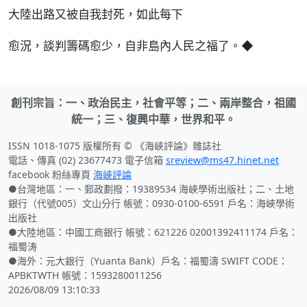
大陸出路又被自我封死，如此每下
愈況，談判籌碼愈少，自非島內人民之福了。◆
創刊宗旨：一、政治民主，社會平等；二、兩岸整合，祖國
統一；三、復興中華，世界和平。
ISSN 1018-1075 版權所有 © 《海峽評論》雜誌社
電話、傳真 (02) 23677473 電子信箱
sreview@ms47.hinet.net
facebook 粉絲專頁
海峽評論
●台灣地區：一、郵政劃撥：19389534 海峽學術出版社；二、土地
銀行（代號005）文山分行 帳號：0930-0100-6591 戶名：海峽學術
出版社
●大陸地區：中國工商銀行 帳號：621226 02001392411174 戶名：
福蜀涛
●海外：元大銀行（Yuanta Bank）戶名：福蜀濤 SWIFT CODE：
APBKTWTH 帳號：1593280011256
2026/08/09 13:10:33