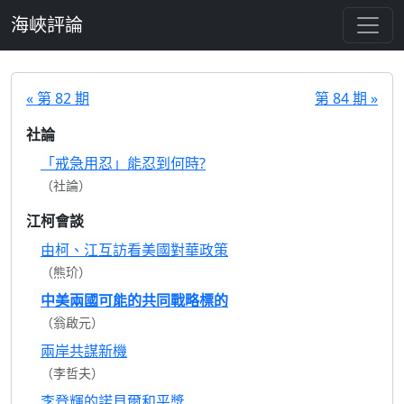
跳至主要內容
海峽評論
« 第 82 期
第 84 期 »
社論
「戒急用忍」能忍到何時?
（社論）
江柯會談
由柯、江互訪看美國對華政策
（熊玠）
中美兩國可能的共同戰略標的
（翁啟元）
兩岸共謀新機
（李哲夫）
李登輝的諾貝爾和平獎