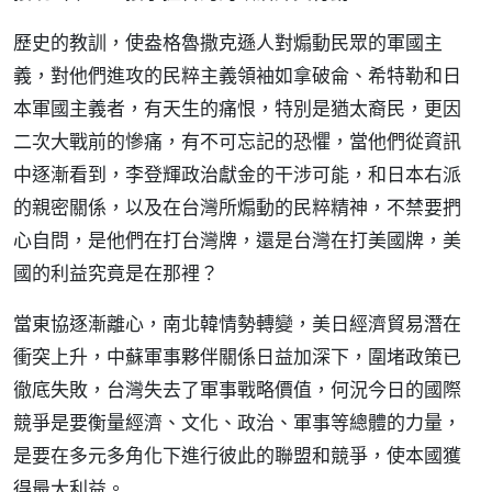
歷史的教訓，使盎格魯撒克遜人對煽動民眾的軍國主
義，對他們進攻的民粹主義領袖如拿破侖、希特勒和日
本軍國主義者，有天生的痛恨，特別是猶太裔民，更因
二次大戰前的慘痛，有不可忘記的恐懼，當他們從資訊
中逐漸看到，李登輝政治獻金的干涉可能，和日本右派
的親密關係，以及在台灣所煽動的民粹精神，不禁要捫
心自問，是他們在打台灣牌，還是台灣在打美國牌，美
國的利益究竟是在那裡？
當東協逐漸離心，南北韓情勢轉變，美日經濟貿易潛在
衝突上升，中蘇軍事夥伴關係日益加深下，圍堵政策已
徹底失敗，台灣失去了軍事戰略價值，何況今日的國際
競爭是要衡量經濟、文化、政治、軍事等總體的力量，
是要在多元多角化下進行彼此的聯盟和競爭，使本國獲
得最大利益。