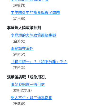
（陳毓鈞）
中美關係中的節育與移民問題
（沈己堯）
李登輝大陸政策批判
李登輝的大陸政策面臨挑戰
（金鴻文）
李登輝在海外
（道南客）
「和平統一」？「和平分離」乎？
（李所思）
張榮發挑戰「戒急用忍」
張榮發點燃三通引信
（周明德整理）
聖人不仁，以三通為芻狗
（王威齊）