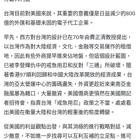
台灣目前對美國來說，其重要的意義僅是日益減少的800
億的外匯和基礎未固的電子代工企業。
早先，西方對台灣的設計已在70年由費正清教授提出，
以台灣作為對大陸經濟、文化、金融等交易運作的租借
地，因此有些外商提早進來佔地盤，但這個設計藍圖，
已被李登輝仇中的戒急用忍和反對「三通」所破壞，隨
著香港97順利回歸和中國大陸改革開放的經濟成果，台
灣的亞太營運中心的籌碼盡失，外資更趁近來東南亞金
融風暴為藉口，大量撤資，美國僑商更憤然在美國開記
者招待會，指責台灣「戒急用忍」政策之不當。處處看
出美國在衡量大陸和台灣的輕重後的態度轉變。
從美國的利益觀點出發，與其消極的進行戰略對話，減
少敵意，不如進一步找尋可以互利互補的立足點，進可