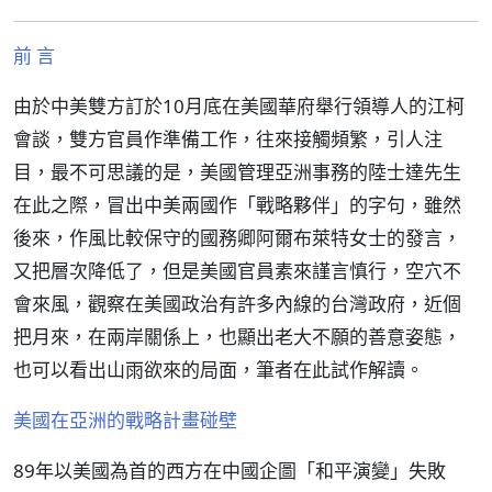
前 言
由於中美雙方訂於10月底在美國華府舉行領導人的江柯
會談，雙方官員作準備工作，往來接觸頻繁，引人注
目，最不可思議的是，美國管理亞洲事務的陸士達先生
在此之際，冒出中美兩國作「戰略夥伴」的字句，雖然
後來，作風比較保守的國務卿阿爾布萊特女士的發言，
又把層次降低了，但是美國官員素來謹言慎行，空穴不
會來風，觀察在美國政治有許多內線的台灣政府，近個
把月來，在兩岸關係上，也顯出老大不願的善意姿態，
也可以看出山雨欲來的局面，筆者在此試作解讀。
美國在亞洲的戰略計畫碰壁
89年以美國為首的西方在中國企圖「和平演變」失敗