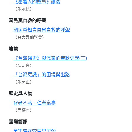
《蕃薯人的故事》讀後
（朱永德）
國民黨自救的呼聲
國民黨知青自省自救的呼聲
（台大逸仙學會）
連載
《台灣通史》與儒家的春秋史學(三)
（陳昭瑛）
「台灣意識」的困境與出路
（朱高正）
歷史與人物
智者不惑、仁者高壽
（孟德聲）
國際簡訊
美軍曾在索馬里屠殺