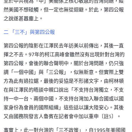
至於中共視為「中」美關係上核心敏感的台灣問題，縱
然美國不想碰觸，但一定也無從迴避。於此，第四公報
之說遂甚囂塵上。
二 「三不」與第四公報
第四公報的陰影在江澤民去年訪美以前傳出，其後一直
揮之不去。97年的柯江高峰會雖然沒有出現針對台灣的
第四公報，會後的聯合聲明中，關於台灣問題，仍只強
調「一個中國」與「三公報」，似無新意。但實際上雙
方為此有過拉鋸，最後的妥協是不形諸文字，由柯林頓
在與江澤民的晤談中親口說出「不支持台灣獨立，不支
持一中一台、兩個中國，不支持台灣加入聯合國或以國
家身份為會員的國際組織」這些話以讓大陸安心。其後
又由國務院發言人魯賓在記者會中加以重申
。
〔註5〕
事實上，此一對台灣的「三不政策」，自1995年美國國