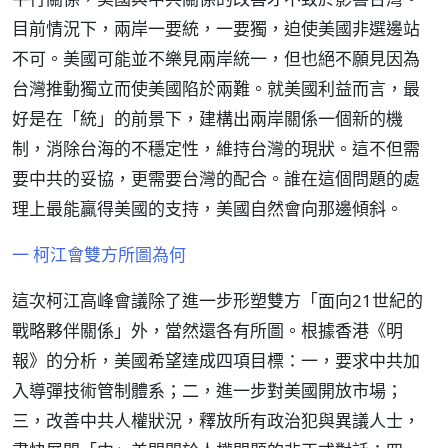
目前情況下，兩岸一要統，一要獨，迫使美國非選邊站
不可。美國可能並不樂見兩岸統一，但也絕不願見因為
台灣推動獨立而使美國陷於兩難。就美國利益而言，最
好是在「統」的前景下，建構出兩岸關係一個新的機
制，消除台海的不穩定性，維持台灣的現狀。這不但需
要中共的妥協，更需要台灣的配合。誰在這個問題的處
理上最能贏得美國的支持，美國自然會向那邊傾斜。
一 柯江會雙方所圖為何
這次柯江高峰會議除了進一步形塑雙方「面向21世紀的
戰略夥伴關係」外，當然還各有所圖。根據香港《明
報》的分析，美國希望達成四項目標：一，要求中共加
入導彈技術管制體系；二，進一步對美國開放市場；
三，改善中共人權狀況，釋放所有政治犯與異議人士，