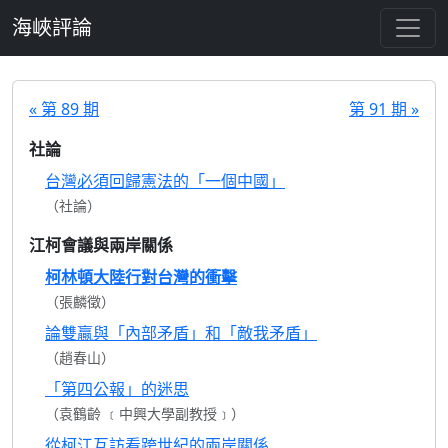
跳至主要內容
海峽評論
« 第 89 期
第 91 期 »
社論
台灣必須回歸憲法的「一個中國」
（社論）
江柯會議與兩岸關係
柯林頓大陸行對台灣的衝擊
（張麟徵）
論雙贏與「內部矛盾」和「敵我矛盾」
（趙春山）
「第四公報」的迷思
（袁鶴齡 ﹝中興大學副教授﹞）
從柯江互訪看跨世紀的兩岸關係