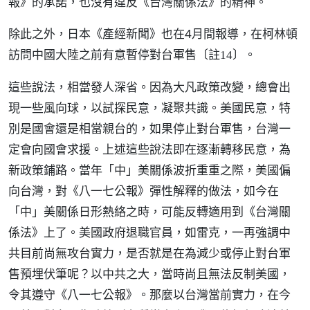
報》的承諾，也沒有違反《台灣關係法》的精神。
除此之外，日本《產經新聞》也在4月間報導，在柯林頓
訪問中國大陸之前有意暫停對台軍售
。
〔註14〕
這些說法，相當發人深省。因為大凡政策改變，總會出
現一些風向球，以試探民意，凝聚共識。美國民意，特
別是國會還是相當親台的，如果停止對台軍售，台灣一
定會向國會求援。上述這些說法即在逐漸轉移民意，為
新政策鋪路。當年「中」美關係波折重重之際，美國偏
向台灣，對《八一七公報》彈性解釋的做法，如今在
「中」美關係日形熱絡之時，可能反轉適用到《台灣關
係法》上了。美國政府退職官員，如雷克，一再強調中
共目前尚無攻台實力，是否就是在為減少或停止對台軍
售預埋伏筆呢？以中共之大，當時尚且無法反制美國，
令其遵守《八一七公報》。那麼以台灣當前實力，在今