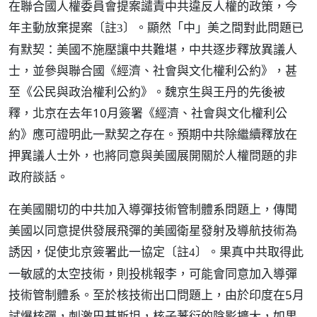
在聯合國人權委員會提案譴責中共違反人權的政策，今
年主動放棄提案
。顯然「中」美之間對此問題已
〔註3〕
有默契：美國不施壓讓中共難堪，中共逐步釋放異議人
士，並參與聯合國《經濟、社會與文化權利公約》，甚
至《公民與政治權利公約》。魏京生與王丹的先後被
釋，北京在去年10月簽署《經濟、社會與文化權利公
約》應可證明此一默契之存在。預期中共除繼續釋放在
押異議人士外，也將同意與美國展開關於人權問題的非
政府談話。
在美國關切的中共加入導彈技術管制體系問題上，傳聞
美國以同意提供發展飛彈的美國衛星發射及導航技術為
誘因，促使北京簽署此一協定
。果真中共取得此
〔註4〕
一敏感的太空技術，則投桃報李，可能會同意加入導彈
技術管制體系。至於核技術出口問題上，由於印度在5月
試爆核彈，刺激巴基斯坦，核子蕃衍的陰影擴大，如果