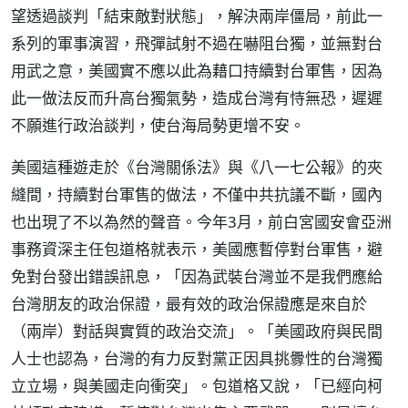
望透過談判「結束敵對狀態」，解決兩岸僵局，前此一
系列的軍事演習，飛彈試射不過在嚇阻台獨，並無對台
用武之意，美國實不應以此為藉口持續對台軍售，因為
此一做法反而升高台獨氣勢，造成台灣有恃無恐，遲遲
不願進行政治談判，使台海局勢更增不安。
美國這種遊走於《台灣關係法》與《八一七公報》的夾
縫間，持續對台軍售的做法，不僅中共抗議不斷，國內
也出現了不以為然的聲音。今年3月，前白宮國安會亞洲
事務資深主任包道格就表示，美國應暫停對台軍售，避
免對台發出錯誤訊息，「因為武裝台灣並不是我們應給
台灣朋友的政治保證，最有效的政治保證應是來自於
（兩岸）對話與實質的政治交流」。「美國政府與民間
人士也認為，台灣的有力反對黨正因具挑釁性的台灣獨
立立場，與美國走向衝突」。包道格又說，「已經向柯