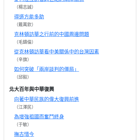
（楊志誠）
得道方能多助
（戴萬欽）
克林頓訪華之行前的中國周邊問題
（毛鑄倫）
從克林頓訪華看中美關係中的台灣因素
（辛旗）
如何突破「兩岸談判的僵局」
（邱毅）
北大百年與中華復興
向著中華民族的偉大復興前進
（江澤民）
為增強祖國而奮鬥終身
（于敏）
撫古惜今