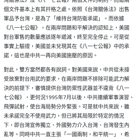
個文件基本上有其扞格之處。依照《台灣關係法》出售
軍品予台灣，是為了「維持台灣防衛承諾」。而依據
《八一七公報》，在兩岸問題和平解決的認知上，美國
對台軍售的數量應該逐年遞減，終至完全停止。可是從
事實上驗證，美國並未兌現其在《八一七公報》中的承
諾，這也是中共一再向美國施壓的原因。
對此，雙方當然都各有說詞。對美國來說，中共從未接
受放棄對台用武的要求，在兩岸問題不排除可能武力解
決的前提下，審慎提供台灣防禦性武器並不違背《八一
七公報》，更何況1995年7月以後，中共連續軍事演習、
飛彈試射，使台海局勢分外緊張。可是就中共來說，雖
未承諾完全不使用武力，但已將其局限於特定的情況
下，即台灣宣佈獨立、外國勢力介入台灣、台灣發生內
亂等。同時中共一直主張「一國兩制，和平統一」，希