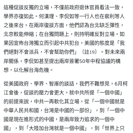
這種促談反獨的立場，不僅前政府退休官員看法一致，
學界亦復如此。何漢理、李侃如等一行人也在裴利等人
之後來台。在兩岸復談方面，他們認為台北缺乏彈性，
北京較能伸縮；在台獨問題上，則持明確反對立場。如
果因宣佈台灣獨立而引起中共犯台，美國的態度是「我
們絕對不會派兵，不會幫助你們」
。對未來兩
〔註19〕
岸關係，李侃如甚至提出兩岸簽署50年中程協議的構
想，以化解台海危機。
從美國政府、學界、智庫的談話，我們不難想見，6月柯
江會後，促談的壓力會更大。就中共所提「一個中國」
的前提來說，中共一再軟化其立場，從「一個中國就是
中華人民共和國，台灣是中國的一部份」，到「一個中
國是現在進形式的中國，是兩岸致力追求的一個中
國」，到「大陸加台灣就是一個中國」，到「世界上只