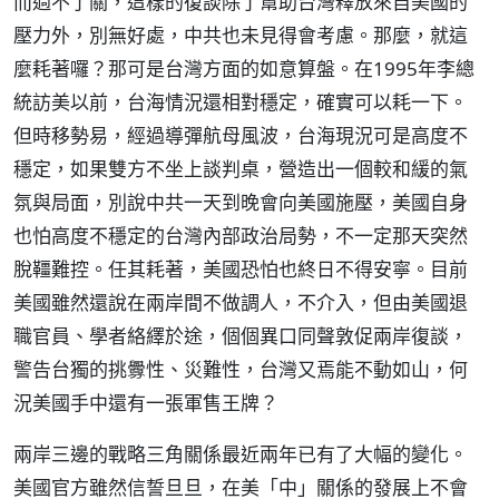
而過不了關，這樣的復談除了幫助台灣釋放來自美國的
壓力外，別無好處，中共也未見得會考慮。那麼，就這
麼耗著囉？那可是台灣方面的如意算盤。在1995年李總
統訪美以前，台海情況還相對穩定，確實可以耗一下。
但時移勢易，經過導彈航母風波，台海現況可是高度不
穩定，如果雙方不坐上談判桌，營造出一個較和緩的氣
氛與局面，別說中共一天到晚會向美國施壓，美國自身
也怕高度不穩定的台灣內部政治局勢，不一定那天突然
脫韁難控。任其耗著，美國恐怕也終日不得安寧。目前
美國雖然還說在兩岸間不做調人，不介入，但由美國退
職官員、學者絡繹於途，個個異口同聲敦促兩岸復談，
警告台獨的挑釁性、災難性，台灣又焉能不動如山，何
況美國手中還有一張軍售王牌？
兩岸三邊的戰略三角關係最近兩年已有了大幅的變化。
美國官方雖然信誓旦旦，在美「中」關係的發展上不會