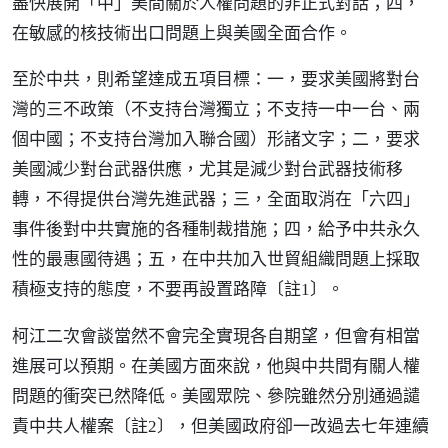
盡快展開「中」美間關於人權問題的非正式對話；四，
在敏感的核技術出口問題上與美國全面合作。
至於中共，則希望達成五項目標：一，要求美國將對台
灣的三不政策（不支持台灣獨立；不支持一中一台、兩
個中國；不支持台灣加入聯合國）形諸文字；二，要求
美國減少對台武器供應，尤其是減少對台武器技術移
轉，不得提供台灣先進武器；三，全面取消在「六四」
事件後對中共實施的各種制裁措施；四，給予中共永久
性的最惠國待遇；五，在中共加入世貿組織問題上採取
積極支持的態度，不要再設置路障
。
〔註1〕
柯江二次會談當然不會完全實現各自期望，但會有相當
進展可以預期。在美國方面來說，他與中共間有關人權
問題的衝突已然降低。美國眾院、參院雖然分別通過譴
責中共人權案
，但美國政府卻一改過去七年連續
〔註2〕