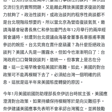
交流衍生的實際問題，又能藉此釋放美國要求復談的壓
力就夠了。政治性談判，或政治談判的程序性商談都不
是台北現階段想要的。所以當北京為營造復談氣氛，邀
請海基會秘書長焦仁和參加廈門去年12月舉行的兩岸經
貿會議時，就遭到台北提議由海基會董事長辜振甫率團
參訪的婉拒。台北究竟在賣什麼葫蘆？為什麼拒絕政治
談判？美國人先是一團霧水，但如今也漸漸明白了：台
灣政府口口聲聲說談判，道統一，但事實上是志在分
離。這一立場早晚會陷美國於兩難，如此，美國的對台
政策可不能再模糊下去了，必須給台灣一個明確的訊
息。這就是這半年來美國態度轉變的原因。
今年1月美國前國防助理部長奈伊訪台時就主張，美國應
澄清對台政策，如果持續保持模糊等於是向災難招手。
奈伊建議美國應事先表明不會承認台灣獨立，並將鼓勵