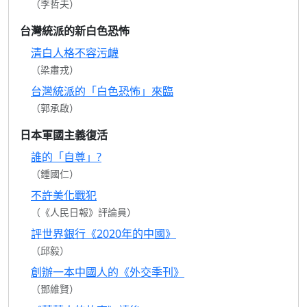
（李哲夫）
台灣統派的新白色恐怖
清白人格不容污衊
（梁肅戎）
台灣統派的「白色恐怖」來臨
（郭承啟）
日本軍國主義復活
誰的「自尊」?
（鍾國仁）
不許美化戰犯
（《人民日報》評論員）
評世界銀行《2020年的中國》
（邱毅）
創辦一本中國人的《外交季刊》
（鄧維賢）