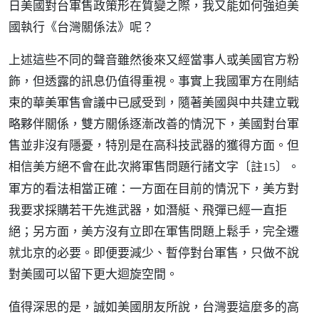
日美國對台軍售政策形在質變之際，我又能如何強迫美
國執行《台灣關係法》呢？
上述這些不同的聲音雖然後來又經當事人或美國官方粉
飾，但透露的訊息仍值得重視。事實上我國軍方在剛結
束的華美軍售會議中已感受到，隨著美國與中共建立戰
略夥伴關係，雙方關係逐漸改善的情況下，美國對台軍
售並非沒有隱憂，特別是在高科技武器的獲得方面。但
相信美方絕不會在此次將軍售問題行諸文字
。
〔註15〕
軍方的看法相當正確：一方面在目前的情況下，美方對
我要求採購若干先進武器，如潛艇、飛彈已經一直拒
絕；另方面，美方沒有立即在軍售問題上鬆手，完全遷
就北京的必要。即便要減少、暫停對台軍售，只做不說
對美國可以留下更大迴旋空間。
值得深思的是，誠如美國朋友所說，台灣要這麼多的高