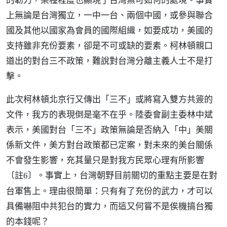
上無論是台灣獨立，一中一台、兩個中國，或參與聯合
國及其他以國家為會員的國際組織，如要成功，美國的
支持雖非充份要素，卻是不可或缺的要素。柯林頓親口
道出的對台三不政策，難說對台灣分離主義人士不是打
擊。
此次柯林頓北京行又傳出「三不」或將寫入雙方共簽的
文件，我方的表現倒是毫不在乎。陸委會副主委林中斌
表示，美國對台「三不」政策無論是否納入「中」美關
係新文件，美方對台政策都已定案，對未來的美台關係
不會發生影響，充其量只是對我方民眾心理有所影響
。事實上，台灣朝野目前關切的重點主要是在對
〔註6〕
台軍售上。理由很簡單：只有有了充份的武力，才可以
具備嚇阻中共犯台的實力，而這又何嘗不是俟機搞台獨
的本錢呢？