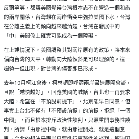
反爾等等，都讓美國覺得台灣根本志不在營造一個和諧
的兩岸關係，台灣想在兩岸衝突中強拉美國下水，台灣
在分離主義上的傾向越來越清楚，台灣在發展中的
「中」美關係上確實可能成為一個障礙。
在上述情況下，美國調整其對兩岸原有的政策，將本來
偏向台灣的天平，轉動向大陸傾斜是可以理解的。這一
趨勢一但出現，對台灣的傷害即已形成。
去年10月柯江會後，柯林頓即呼籲兩岸盡速展開會談，
且說「越快越好」。回應美國的喊話，台北也一再要求
大陸，希望在「不預設前提下」，北京能早日同意。但
事實上台北不僅有「不預設前提」的前提，拒絕「一個
中國」，而且根本排斥政治性談判，只願重開事務性談
判，所謂「由那裡中斷，就由那裡開始」就是這個意
思。台北的想法是兩岸只要進行事務性的談判，解決因