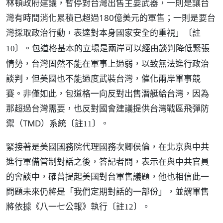
林頓政府建議，暫停對台灣出售主要武器，一則是讓台
灣有時間消化累積已超過180億美元的軍售；一則是要台
灣採取政治行動，表達對本身國家安全的重視」
〔註
。包道格基本的立場是兩岸可以經由談判降低緊張
10〕
情勢，台灣固然不能在軍事上過弱，以致無法進行政治
談判，但美國也不能過度武裝台灣，催化兩岸軍事競
賽。非僅如此，包道格一向反對出售潛艇給台灣，因為
那超過台灣需要，也反對國會建議提供台灣戰區飛彈防
禦（TMD）系統
。
〔註11〕
緊接著是美國國務院代理國務次卿侯倫，在北京與中共
進行軍備管制對話之後，答記者問，表示在與中共官員
的會談中，確曾提起美國對台軍售議題，他也相信此一
問題未來仍將是「我們定期對話的一部份」，並謂軍售
將依據《八一七公報》執行
。
〔註12〕