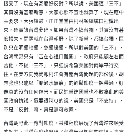
接受了，現在有甚麼好反對？所以說，美國這「三不」
其實沒有甚麼新意，大家心照不宣也就算了，現在應中
共要求，大張旗鼓，正正堂堂由柯林頓總統口裡說出
來，確實讓台灣夢碎。如果台灣不搞台獨，其實沒有甚
麼損失。問題就在台灣朝野，除了新黨，都搞台獨，區
別只在明獨暗獨，急獨緩獨。所以對美國的「三不」，
台灣朝野只有「苦在心裡口難開」。政府只能顧左右而
言他，不提「三不」，只強調希望美國對兩岸平行交
往。在美方向我簡報柯江會有關台灣問題的部份後，胡
志強也只能以「船過水無痕」的輕鬆態度一語帶過，好
像真的沒有任何傷害。而民進黨建國黨也不敢為此向美
國政府抗議，還要很阿Ｑ的說，美國只是「不支持」，
不是「反對」嘛。真是無可救藥。
台灣朝野此一應對態度，某種程度展現了台灣逆來順受
的韌力，某種程度也顯現了台灣無可如何的處境。事實