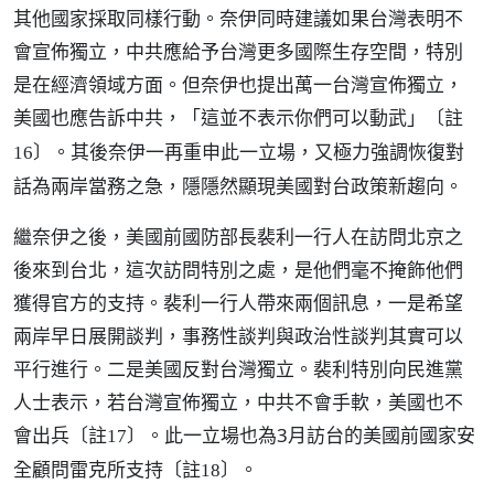
其他國家採取同樣行動。奈伊同時建議如果台灣表明不
會宣佈獨立，中共應給予台灣更多國際生存空間，特別
是在經濟領域方面。但奈伊也提出萬一台灣宣佈獨立，
美國也應告訴中共，「這並不表示你們可以動武」
〔註
。其後奈伊一再重申此一立場，又極力強調恢復對
16〕
話為兩岸當務之急，隱隱然顯現美國對台政策新趨向。
繼奈伊之後，美國前國防部長裴利一行人在訪問北京之
後來到台北，這次訪問特別之處，是他們毫不掩飾他們
獲得官方的支持。裴利一行人帶來兩個訊息，一是希望
兩岸早日展開談判，事務性談判與政治性談判其實可以
平行進行。二是美國反對台灣獨立。裴利特別向民進黨
人士表示，若台灣宣佈獨立，中共不會手軟，美國也不
會出兵
。此一立場也為3月訪台的美國前國家安
〔註17〕
全顧問雷克所支持
。
〔註18〕