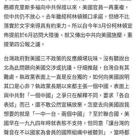
務卿克里斯多福向中共保證以來，美國官員一再重複，
但中共仍不放心。去年雖經柯林頓親口承諾，但總不比
落實於文字來得具有約束力。所以自今年3月份柯林頓宣
佈提前於6月訪問大陸後，就又傳出中共向美國施壓，重
提第四公報之議。
台灣政府對美國三不政策的反應頗堪玩味。沒有聽說台
北為此問題向美國交涉或抗議。仔細推敲，台灣自有其
難處。執政黨表面上一直是反台獨的，如何向美國說明
其口是心非？執政黨長期以來都主張一個中國，表面上
與中共對「一個中國」之爭只在解釋不同，要求「各自
表述」而已，還不敢公然宣稱放棄，怎麼去向美國說我
想要的就是「一中一台、兩個中國」？至於聯合國，美
國早在一九九四年時就表態不支持，但同意「讓台灣的
聲音在不以國家為會員的國際組織中被聽到」，當時都