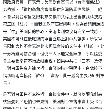
國政府官員一再表示；美國對台軍售以《台灣關係法》
為依據，「從均衡角度審慎提供台灣防禦性武器」，絕
不會以對台軍售之限制來交換中共停止出售核武科技給
第三國
。而我國政府高層研判，認為台灣問題既
〔註7〕
是「中」美關係的核心，當兩者利益沒有完全一致時，
美國不可能在最底線的軍售立場上對中共讓步，所以軍
售限制大約不會寫進此次柯江會後的文件中
。此
〔註8〕
一分析雖可謂合理，但仍令人不能完全無慮。所以陸委
會主委張京育不惜放狠話說，如果中共把「三不」及停
止對台軍售寫入這次柯江會談的聯合聲明中，台北將不
惜切斷兩岸協商
。實際上此一威脅主要乃針對軍
〔註9〕
售。
是否對台軍售不寫進柯江會後文件中，就可以讓我們高
枕無憂呢？恐怕也未見得。美國對台軍售事實上受《台
灣關係法》及《八一七公報》兩個文件的制約，而這兩