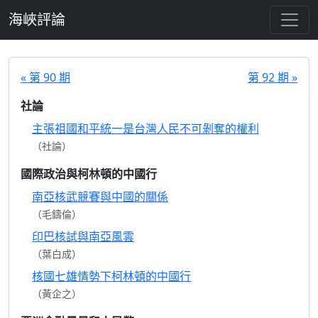
跳至主要內容
海峽評論
« 第 90 期
第 92 期 »
社論
主張祖國和平統一是台灣人民不可剝奪的權利
（社論）
國際政治與柯林頓的中國行
南亞核武競賽與中國的關係
（毛鑄倫）
印巴核試與南亞風雲
（葉白成）
核國七雄情勢下柯林頓的中國行
（黃企之）