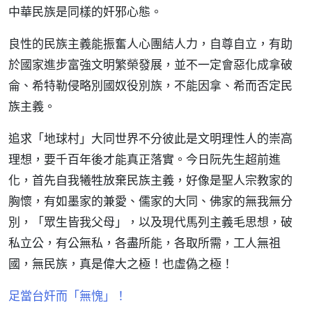
中華民族是同樣的奸邪心態。
良性的民族主義能振奮人心團結人力，自尊自立，有助
於國家進步富強文明繁榮發展，並不一定會惡化成拿破
侖、希特勒侵略別國奴役別族，不能因拿、希而否定民
族主義。
追求「地球村」大同世界不分彼此是文明理性人的崇高
理想，要千百年後才能真正落實。今日阮先生超前進
化，首先自我犧牲放棄民族主義，好像是聖人宗教家的
胸懷，有如墨家的兼愛、儒家的大同、佛家的無我無分
別，「眾生皆我父母」，以及現代馬列主義毛思想，破
私立公，有公無私，各盡所能，各取所需，工人無祖
國，無民族，真是偉大之極！也虛偽之極！
足當台奸而「無愧」！