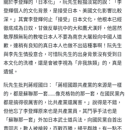
關於李登輝的「日本化」，阮先生輕描淡寫的說：「李
登輝個人的文化背景，是接受日本、美國文化影響比較
深。」其實李登輝何止「接受」日本文化，他根本已經
徹底成為日奴，甘做反華抗中的大和鷹犬漢奸，他居然
敢厚顏無恥的教唆日本人不要為南京大屠殺向中國人道
歉，連稍有良知的真日本人也做不出這種事啊！阮先生
與李先生情投意合，可惜阮先生的出身背景沒有受到日
本文化的洗禮，還是會被李視為「非我族類」的，真是
遺憾。
阮先生批判蔣經國曰：「蔣經國跟共產黨的來源是一樣
的，都是蘇聯那一套……像克格勃的那一套，在國民黨內
都是搞得很厲害的，比共產黨還厲害。」說得是不錯，
但他忘了李登輝原來也是共產黨員，其鬥爭手法也是
「蘇聯那一套」外加日本武士道兵法，向國民黨自首出
賣同志，數人被槍殺，百戰百勝，掃平群雄。有一點不