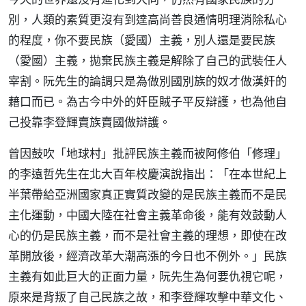
別，人類的素質更沒有到達高尚善良通情明理消除私心
的程度，你不要民族（愛國）主義，別人還是要民族
（愛國）主義，拋棄民族主義是解除了自己的武裝任人
宰割。阮先生的論調只是為做別國別族的奴才做漢奸的
藉口而已。為古今中外的奸臣賊子平反辯護，也為他自
己投靠李登輝賣族賣國做辯護。
曾因鼓吹「地球村」批評民族主義而被阿修伯「修理」
的李遠哲先生在北大百年校慶演說指出：「在本世紀上
半葉帶給亞洲國家真正實質改變的是民族主義而不是民
主化運動，中國大陸在社會主義革命後，能有效鼓動人
心的仍是民族主義，而不是社會主義的理想，即使在改
革開放後，經濟改革大潮高漲的今日也不例外。」民族
主義有如此巨大的正面力量，阮先生為何要仇視它呢，
原來是背叛了自己民族之故，和李登輝攻擊中華文化、