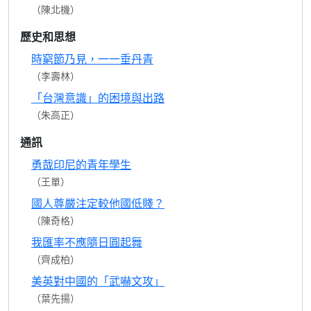
（陳北機）
歷史和思想
時窮節乃見，一一垂丹青
（李壽林）
「台灣意識」的困境與出路
（朱高正）
通訊
勇哉印尼的青年學生
（王單）
國人尊嚴注定較他國低賤？
（陳奇格）
我匯率不應隨日圓起舞
（齊成柏）
美英對中國的「武嚇文攻」
（葉先揚）