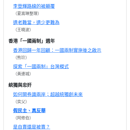
李登輝路線的被顛覆
（夏嵩琳整理）
遺老難當，遺少更難為
（王曉波）
香港「一國兩制」週年
香港回歸一年回顧：一國兩制實施後之啟示
（熊玠）
探索「一國兩制」台灣模式
（黃連城）
統獨與忠奸
如何開卷識兩岸；超越統獨創未來
（奕父）
假民主、真反華
（阿修伯）
是自賣還是被賣？