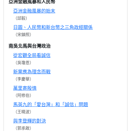
亞洲金融風暴和人民幣
亞洲金融風暴的始末
（邱毅）
日圓、人民幣和新台幣之三角政經關係
（宋鎮照）
南吳北馬與台灣政治
從宏觀全局看誠信
（吳瓊恩）
新黨應為理念而戰
（李慶華）
萬里寄殷情
（阿修伯）
馬英九的「愛台灣」和「誠信」問題
（王曉波）
與李登輝的對決
（郭承啟）