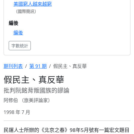
美國窮人越來越窮
（國際簡訊）
編後
編後
字數統計
期刊列表
第 91 期
假民主、真反華
假民主、真反華
批判阮銘背叛國族的謬論
阿修伯 （旅美評論家）
1998 年 7 月
民運人士所辦的《北京之春》98年5月號有一篇宏文題目