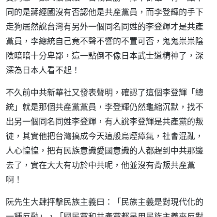
同的是蔣經國沒有否認他是共產黨員，而李登輝的手下
走狗居然說台灣有另外一個同名同姓的李登輝才是共產
黨員，李總統自己竟不聲不響的不置可否，鬼鬼祟祟陰
陰暗暗十分卑鄙，這一點倒不像日本武士道精神了，深
深為日本人看不起！
不久前中共新華社又發表聲明，確認了這個李登輝「總
統」就是那個共產黨黨員，李登輝仍然龜縮沉默，找不
出另一個同名同姓李登輝，有人說李登輝是共產黨的叛
徒，其實他把台灣搞成今天這般烏煙瘴氣，社會混亂，
人心惶惶，把有民族意識愛國意識的人都趕到中共那邊
去了，實在大大有功於中共呢，他並沒有背叛共產黨
啊！
阮先生大肆抨擊民族主義曰：「民族主義是對現代化的
一種反動」，「國民黨和共產黨都是用民族主義來反對