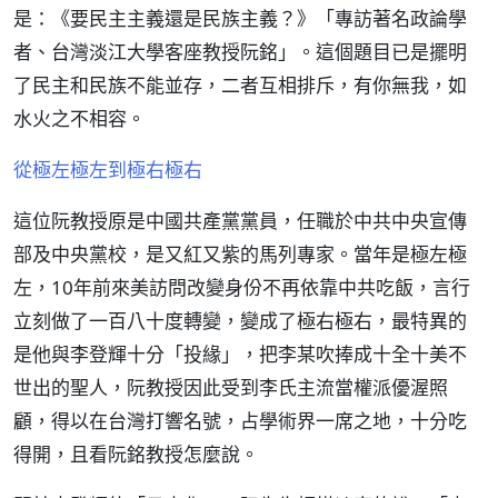
是：《要民主主義還是民族主義？》「專訪著名政論學
者、台灣淡江大學客座教授阮銘」。這個題目已是擺明
了民主和民族不能並存，二者互相排斥，有你無我，如
水火之不相容。
從極左極左到極右極右
這位阮教授原是中國共產黨黨員，任職於中共中央宣傳
部及中央黨校，是又紅又紫的馬列專家。當年是極左極
左，10年前來美訪問改變身份不再依靠中共吃飯，言行
立刻做了一百八十度轉變，變成了極右極右，最特異的
是他與李登輝十分「投緣」，把李某吹捧成十全十美不
世出的聖人，阮教授因此受到李氏主流當權派優渥照
顧，得以在台灣打響名號，占學術界一席之地，十分吃
得開，且看阮銘教授怎麼說。