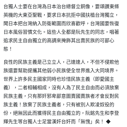
台獨人士要在台灣為日本治台總督立銅像，要頌讚東條
英機的大東亞聖戰，要求日本抗拒中國扶植台灣獨立，
聞日本把台灣納入防衛範圍而欣喜歡呼，台灣國要恢復
日本風俗習慣文化。這些人全都是阮先生的同志，唱著
追求民主自由獨立的高調來掩飾其出賣民族的可鄙心
態！
良性的民族主義是己立立人，己達達人，不但不侵欺他
族還要幫助提攜其他弱小民族使全世界進入大同境界。
世界上許多民主國家同時也珍惜民族主義（即愛國主
義），二者相輔相成，沒有人為了民主自由而必須放棄
民族主義，只有那奸邪卑鄙意圖賣國賣族者才會反對民
族主義！放棄了民族主義者，只有被別人欺凌奴役的
份，絕無因此而獲得民主自由獨立的，阮銘先生和李登
輝先生等台獨人士足當漢奸台奸而「無愧」矣！ ◆