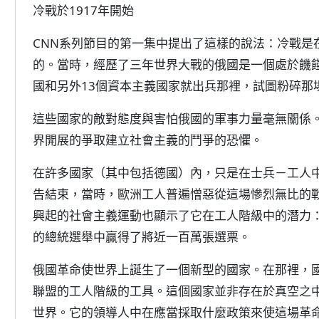
冷戰於1917年開始
CNN系列節目的第一集中提出了這樣的說法：冷戰是在
的。當時，經歷了三年世界大戰的俄國是一個處於饑
國和另外13個資本主義國家就出兵那裡，試圖粉碎那
這些國家的敵對態度與害怕俄國的軍事力量毫無關係
界開展的爭取建立社會主義的鬥爭的恐懼。
在許多國家（其中包括德國）內，只是在士兵－工人
告結束，當時，歐洲工人普遍憎惡從這場慘烈無比的
興起的社會主義運動也顯示了它在工人階級中的潛力：
的總統選舉中贏得了將近一百萬張選票。
俄國革命使世界上誕生了一個新型的國家。在那裡，
聯盟的工人階級的工具。這個國家並非存在於真空之
世界。它的領導人中在應當採取什麼政策來使這場革