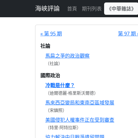
跳至主要內容
海峽評論
首頁
期刊列表
《中華雜誌》
« 第 95 期
第 97 期 
社論
馬扁之爭的政治觀察
（社論）
國際政治
冷戰是什麼？
（迪爾德麗‧格里斯沃爾德）
馬來西亞變局和東南亞區域發展
（宋鎮照）
美國侵犯人權事件正在受到審查
（特里‧阿特拉斯）
協力解決中日戰爭遺留問題