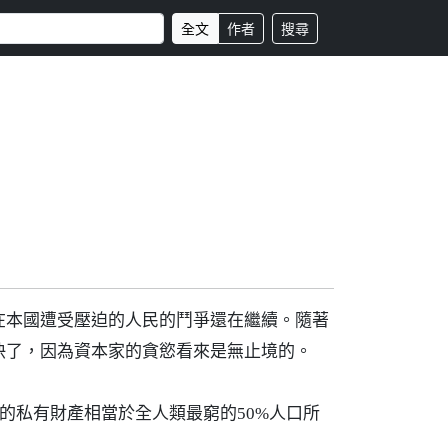
全文
作者
搜尋
在本國遭受壓迫的人民的鬥爭還在繼續。隨著
快了，因為資本家的貪慾看來是無止境的。
的私有財產相當於全人類最窮的50%人口所