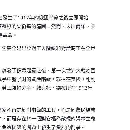
發生了1917年的俄國革命之後立即開始
饉邊緣的欠發達的窮國。然而，未出兩年，美
場革命。
。它完全是出於對工人階級和對當時正在全世
中爆發了群眾起義之後，第一次世界大戰才宣
戰爭中發了財的資產階級，就連在美國，剛剛
勞工領袖尤金．維克托．德布斯在1912年
國家不再是剝削階級的工具，而是同農民結成
中，而是存在於一個對它極為敵視的資本主義
命免遭扼殺的問題上發生了激烈的鬥爭。