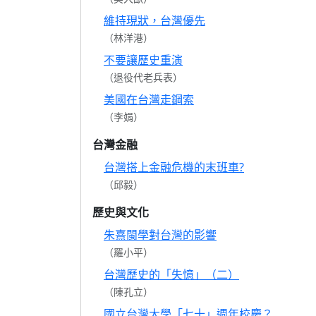
維持現狀，台灣優先
（林洋港）
不要讓歷史重演
（退役代老兵表）
美國在台灣走鋼索
（李娟）
台灣金融
台灣搭上金融危機的末班車?
（邱毅）
歷史與文化
朱熹閩學對台灣的影響
（羅小平）
台灣歷史的「失憶」（二）
（陳孔立）
國立台灣大學「七十」週年校慶？