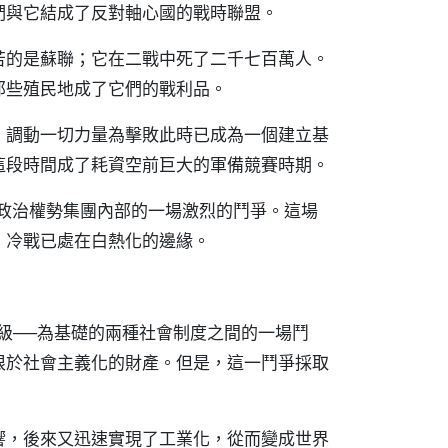
們與它結成了反對軸心國的戰時聯盟。
苦的是蘇聯；它在二戰中死了二千七百萬人。
那些殖民地成了它們的戰利品。
：調動一切力量為擊敗此時已成為一個建立基
這段時間成了耗資空前巨大的軍備競賽時期。
國政治權勢集團內部的一場激烈的鬥爭。這場
，冷戰已處在白熱化的邊緣。
級──為基礎的兩種社會制度之間的一場鬥
根於社會主義化的財產。但是，這一鬥爭採取
響，後來又迅速實現了工業化，從而變成世界