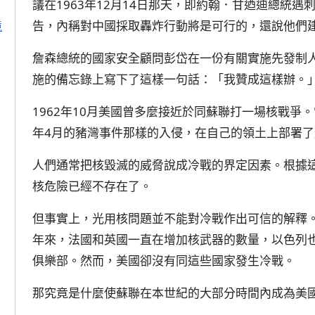
議在1963年12月14日那天，即約翰．甘迺迪總統
告，內稱對中國採取轟炸行動將是可行的，還說他們
境
詹森總統的國家安全顧問彭岱在一份有關實施先發制
施的備忘錄上寫下了這樣一句話：「我贊成這樣辦。
1962年10月美國曾多麼接近於同蘇聯打一場核戰爭
年4月的豬灣事件那樣的入侵，在自己的領土上部署
人們通常把核毀滅的威脅說成冷戰的界定因素。根據
核危險已經不存在了。
但事實上，光用核問題並不能對冷戰作出可信的解釋
年來，法國和英國一直在增加核武器的數量，以色列
俱樂部。然而，美國卻沒有同這些國家發生冷戰。
那究竟是什麼使蘇聯在本世紀的大部分時間內成為美