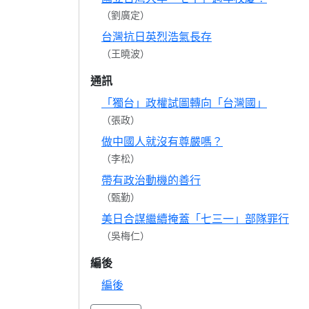
（劉廣定）
台灣抗日英烈浩氣長存
（王曉波）
通訊
「獨台」政權試圖轉向「台灣國」
（張政）
做中國人就沒有尊嚴嗎？
（李松）
帶有政治動機的善行
（甄勤）
美日合謀繼續掩蓋「七三一」部隊罪行
（吳梅仁）
編後
編後