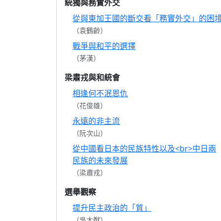
統獨與務實外交
從與東加王國的斷交看「務實外交」的困
（袁鶴齡）
戰爭與和平的選擇
（茅漢）
梁肅戎與和統會
相逢何不泯恩仇
（花俊雄）
永遠的非主流
（阮次山）
從中國看日本的民族特性以及<br>中日兩
民族的未來發展
（梁肅戎）
選舉觀察
提升民主政治的「質」
（吳大猷）