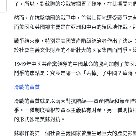
了，所以，對蘇聯的冷戰被擱置了幾年，在此期間它
然而，在抗擊德國的戰爭中，首當其衝地遭受戰爭之
而美國和英國卻主要是在亞洲和中東的殖民地作戰，
戰爭結束後，特別是美國資產階級統治者作出了決定
於社會主義文化財產的不斷壯大的國家集團而鬥爭。
1949年中國共產黨領導的中國革命的勝利加劇了美
鬥爭的焦點是：究竟是哪一派「丟掉」了中國？這時
冷戰的實質
冷戰的實質就是以兩大對抗階級──資產階級和無產階
爭。一種制度植根於資本主義私有財產，另一種則植
的形式卻是美蘇對抗。
蘇聯作為第一個社會主義國家曾產生過巨大的歷史影