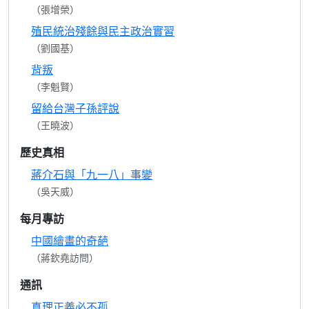
（張增榮）
殖民統治殘餘與民主政治實習
（劉國基）
背叛
（李魁賢）
留給台灣子孫評說
（王曉波）
歷史真相
蔣介石與「九一八」事變
（吳天威）
每月專訪
中國繪畫的奇葩
（蔣欽堯訪問）
通訊
真理正義必不孤