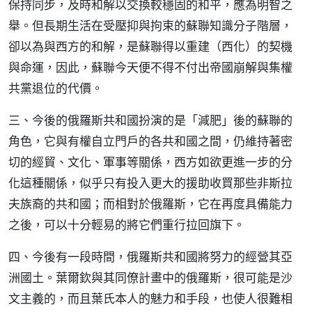
保持同步，及時和解以交換較穩固的和平，應為明智之
舉。但長期生活在受壓抑與拘束的蘇聯知識分子階層，
卻以為與西方的和解，是蘇聯得以重建（西化）的契機
與命運，因此，蘇聯今天便不得不付出帝國崩解與集權
共黨退位的代價。
三、今後的俄羅斯共和國扮演的是「減肥」後的蘇聯的
角色，它與有權自立門戶的各共和國之間，仍維持著密
切的經貿、文化、軍事等關係，西方如欲更進一步的分
化這種關係，似乎只有投入更大的援助收買那些非斯拉
夫族裔的共和國；而相對於俄羅斯，它在再度具備能力
之後，可以十分輕易的將它們重行拉回旗下。
四、今後有一段時間，俄羅斯共和國將努力的經營其亞
洲國土。葉爾欽與其同僚計畫中的俄羅斯，很可能是沙
文主義的，而且葉氏本人的魅力和手段，也使人很難相