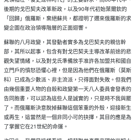
後期的戈巴契夫改革新政，以及90年代初始葉爾欽的
「回歸」俄羅斯，棄絕蘇共，都證明了邇來俄羅斯的求
變企圖在政治領導階層的正面迴響。
蘇聯的八月政變，其發動者實多為戈巴契夫的親信幹
部，其所以起事，包含有對戈巴契夫主導改革前途的悲
觀失望情緒，以及對戈氏準備放手准許各加盟共和國自
立門戶的憤怒恐懼心裡，但是因為他們在俄羅斯（莫斯
科）已成為少數派、非主流派，只得面對失敗。但我們
由幾個重要人物的自殺和政變第一天八人委員會發表的
告同胞書，可以認為這些人是誠實的，只是時不我與罷
了。而俄羅斯決意脫掉蘇聯這個笨重的外殼，迎接新生
或再生，這當然是一個非同小可的抉擇，其目的應是為
了掌握它在21世紀的命運。