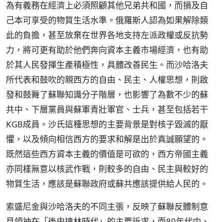
為有義務在經濟上必須照顧其他兄弟共和國，而損及自
己本可享受的物質生活水準。俄羅斯人認為如果解除類
此的負擔，甚至放棄在世界各地支持左派政權或反抗勢
力，將可更有助於他們奔向資本主義市場經濟，也有助
於其人民發揮生產積極性，具體改善民生。而沙哈洛夫
所代表和鼓吹的親西方的自由、民主、人權思想，則啟
發和鼓舞了蘇聯知識分子階層，也影響了為數不少的蘇
共中、下層黨員與蘇軍青壯軍官、士兵，甚至包括若干
KGB成員。沙氏這種思想的主要背景是對核子毀滅的厭
懼，以及傾向相信西方的要求和解是出於真誠願望的。
既然這些西方資本主義的價值是可欲的，西方帝國主義
亦同樣無意以核武作戰，則較多的自由、民主與較好的
物質生活，應該是蘇聯政府或蘇共應該提供給人民的。
索盛尼金與沙哈洛夫的不同主張，反映了蘇聯反體制意
見領袖在「後史達林時代」的主要訴求，而80年代中、