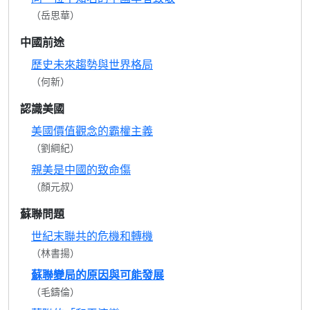
（岳思華）
中國前途
歷史未來趨勢與世界格局
（何新）
認識美國
美國價值觀念的霸權主義
（劉綱紀）
親美是中國的致命傷
（顏元叔）
蘇聯問題
世紀末聯共的危機和轉機
（林書揚）
蘇聯變局的原因與可能發展
（毛鑄倫）