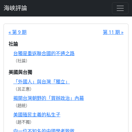
跳至主要內容
海峽評論
« 第 9 期
第 11 期 »
社論
台獨是重返聯合國的不通之路
（社論）
美國與台獨
「外國人」與台灣「獨立」
（呂正惠）
揭開台灣朝野的「買辦政治」內幕
（趙統）
美國殖民主義的私生子
（趙不獨）
向一位不知名的中國學者致敬