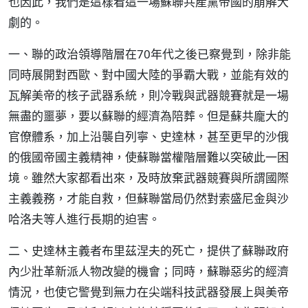
也因此，我們是這樣看這一場蘇聯共產黨帝國的崩解大
劇的。
一、聯的政治領導階層在70年代之後已察覺到，除非能
同時展開對西歐、對中國大陸的爭霸大戰，並能有效的
瓦解美帝的核子武器系統，則冷戰與武器競賽就是一場
無盡的噩夢，要以蘇聯的經濟為陪葬。但是蘇共龐大的
官僚體系，加上沿襲自列寧、史達林，甚至更早的沙俄
的俄國帝國主義精神，使蘇聯當權階層難以突破此一困
境。雖然大家都看出來，及時放棄武器競賽與所謂國際
主義義務，才能自救，但蘇聯當局仍然對索盛尼金與沙
哈洛夫等人進行長期的迫害。
二、史達林主義者布里茲涅夫的死亡，提供了蘇聯政府
內少壯革新派人物改變的機會；同時，蘇聯惡劣的經濟
情況，也使它警覺到無力在尖端科技武器發展上與美帝