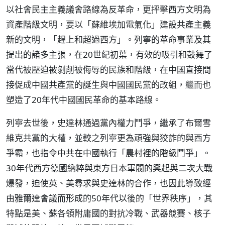
以社會民主主義議會路線為反革命，更抨擊西方文明為
資產階級文明，要以「蘇維埃加電氣化」建設共產主義
新的文明，「趕上和超過西方」。列寧的革命事業及其
提出的諸多主張，在20世紀初葉，有效的吸引和鼓舞了
當代被壓迫被剝削被侮辱的民族和階級，在中國直接間
接促成中國共產黨的誕生與中國國民黨的改組，繼而也
塑造了20年代中國國民革命的基本路線。
列寧去世後，史達林通過黨內權力鬥爭，繼承了布爾雪
維克共黨的大權，並較之列寧更為頑強與狡詐的與西方
爭霸，也指令中共在中國執行「農村裡的階級鬥爭」。
30年代西方德國納粹與東方日本軍閥的興起與二次大戰
爆發，迫使英、美尋求與史達林的合作，也因此導致經
由雅爾達會議而形成的50年代以後的「世界秩序」，其
特點是美、蘇各領附庸國的對抗冷戰、武器競賽、核子