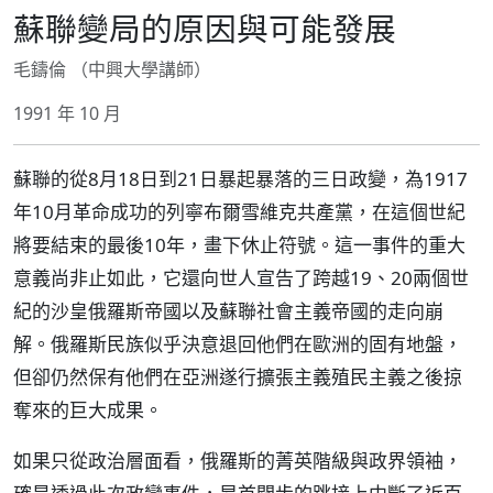
蘇聯變局的原因與可能發展
毛鑄倫 （中興大學講師）
1991 年 10 月
蘇聯的從8月18日到21日暴起暴落的三日政變，為1917
年10月革命成功的列寧布爾雪維克共產黨，在這個世紀
將要結束的最後10年，畫下休止符號。這一事件的重大
意義尚非止如此，它還向世人宣告了跨越19、20兩個世
紀的沙皇俄羅斯帝國以及蘇聯社會主義帝國的走向崩
解。俄羅斯民族似乎決意退回他們在歐洲的固有地盤，
但卻仍然保有他們在亞洲遂行擴張主義殖民主義之後掠
奪來的巨大成果。
如果只從政治層面看，俄羅斯的菁英階級與政界領袖，