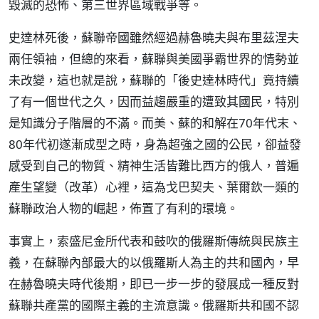
毀滅的恐怖、第三世界區域戰爭等。
史達林死後，蘇聯帝國雖然經過赫魯曉夫與布里茲涅夫
兩任領袖，但總的來看，蘇聯與美國爭霸世界的情勢並
未改變，這也就是說，蘇聯的「後史達林時代」竟持續
了有一個世代之久，因而益趨嚴重的遭致其國民，特別
是知識分子階層的不滿。而美、蘇的和解在70年代末、
80年代初遂漸成型之時，身為超強之國的公民，卻益發
感受到自己的物質、精神生活皆難比西方的俄人，普遍
產生望變（改革）心裡，這為戈巴契夫、葉爾欽一類的
蘇聯政治人物的崛起，佈置了有利的環境。
事實上，索盛尼金所代表和鼓吹的俄羅斯傳統與民族主
義，在蘇聯內部最大的以俄羅斯人為主的共和國內，早
在赫魯曉夫時代後期，即已一步一步的發展成一種反對
蘇聯共產黨的國際主義的主流意識。俄羅斯共和國不認