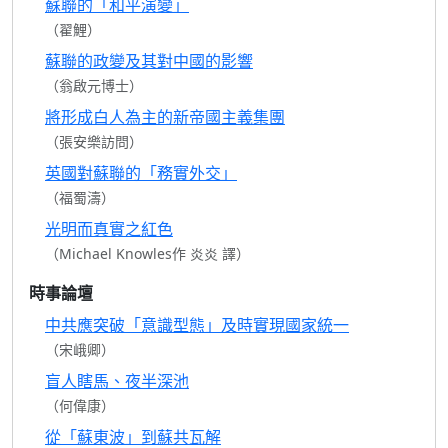
蘇聯的「和平演變」
（翟鯉）
蘇聯的政變及其對中國的影響
（翁啟元博士）
將形成白人為主的新帝國主義集團
（張安樂訪問）
英國對蘇聯的「務實外交」
（福蜀濤）
光明而真實之紅色
（Michael Knowles作 炎炎 譯）
時事論壇
中共應突破「意識型態」及時實現國家統一
（宋峨卿）
盲人瞎馬、夜半深池
（何偉康）
從「蘇東波」到蘇共瓦解