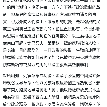
確是透過此次政變事件，昂首闊步的跳接上中斷了近百
年的西化潮流，企圖在這一方向之下進行政治體制的革
命，但歷史的演進以及蘇聯與西方國家權力消長的事
實，也另外向人們指出，俄羅斯的蛻變，是以強烈的民
族主義與利己主義為動力的，並且直接影響了今日蘇聯
的變局。俄羅斯退卻到它的亞洲部分，以之為根據地準
備東山再起。戈巴契夫－葉爾欽一輩的蘇聯政治人物，
是為這一目的服務的。三日政變的失敗，生動的說明了
俄羅斯民族主義如何戰勝了如今已被視為是束縛或腐蝕
俄羅斯精神或潛力的馬列共產主義與其整個體制。
眾所周知，列寧革命成功後，繼承了沙皇的帝國建立蘇
聯號召世界革命，他以民族解放反帝國主義為號召，影
響了東方殖民地半殖民地人民；他以階級解放反資本主
義為號召，影響了西方工人階級；他把馬克思的無產階
級專政詮釋為一黨專政，以國有為名沒收一切財產，並