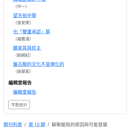
（中一）
望天祐中華
（張安樂）
也「雙重承認」罷
（福蜀濤）
嚴家其與民主
（劉綱紀）
盤古龍的文化不是僵化的
（侯華家）
編輯室報告
編輯室報告
字數統計
期刊列表
第 10 期
蘇聯變局的原因與可能發展