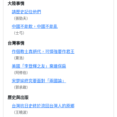
大陸事情
請歷史記住他們
（張勁夫）
中國不能軟，中國不能亂
（士弓）
台灣事情
作個教士真絕代，可憐強要作君王
（粟浩）
美國「李登輝之友」棄連保扁
（阿修伯）
宋楚瑜終究要面對「兩國論」
（郭承啟）
歷史與出版
台灣抗日史終於流回台灣人的原鄉
（王曉波）