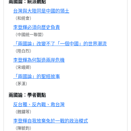
兩國論：統派觀點
台灣與大陸同是中國的領土
（和統會）
李登輝必須向歷史負責
（中國統一聯盟）
「兩國論」改變不了「一個中國」的世界潮流
（陸白烈）
李登輝為何製造兩岸危機
（宋峨卿）
「兩國論」的聖經故事
（茅漢）
兩國論：學者觀點
反台獨、反內戰、救台灣
（魏鏞等）
李登輝自我放棄免於一戰的政治模式
（陳毓鈞）