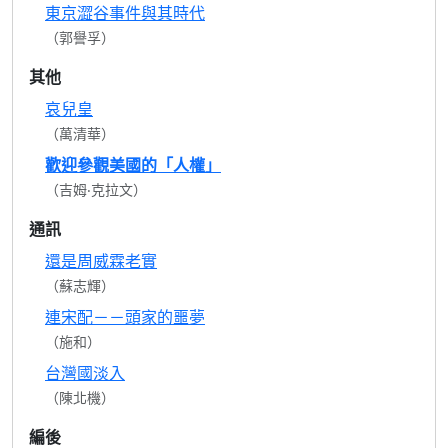
東京澀谷事件與其時代
（郭譽孚）
其他
哀兒皇
（萬清華）
歡迎參觀美國的「人權」
（吉姆‧克拉文）
通訊
還是周威霖老實
（蘇志輝）
連宋配－－頭家的噩夢
（施和）
台灣國淡入
（陳北機）
編後