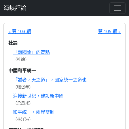
跳至主要內容
海峽評論
« 第 103 期
第 105 期 »
社論
「兩國論」的盲點
（社論）
中國和平統一
「誠者，天之道」，國家統一之道也
（張岱年）
迎接新世紀，建設新中國
（梁肅戎）
和平統一，兩岸雙制
（林洋港）