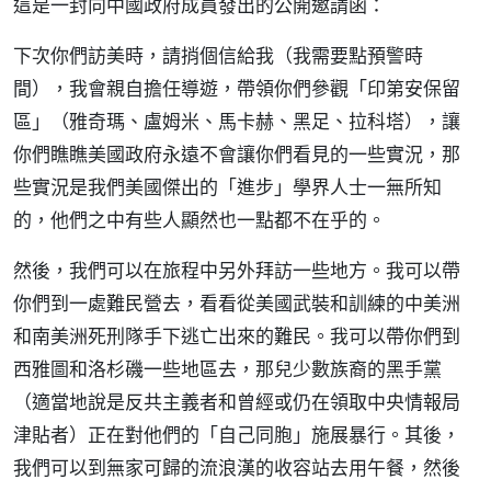
這是一封向中國政府成員發出的公開邀請函：
下次你們訪美時，請捎個信給我（我需要點預警時
間），我會親自擔任導遊，帶領你們參觀「印第安保留
區」（雅奇瑪、盧姆米、馬卡赫、黑足、拉科塔），讓
你們瞧瞧美國政府永遠不會讓你們看見的一些實況，那
些實況是我們美國傑出的「進步」學界人士一無所知
的，他們之中有些人顯然也一點都不在乎的。
然後，我們可以在旅程中另外拜訪一些地方。我可以帶
你們到一處難民營去，看看從美國武裝和訓練的中美洲
和南美洲死刑隊手下逃亡出來的難民。我可以帶你們到
西雅圖和洛杉磯一些地區去，那兒少數族裔的黑手黨
（適當地說是反共主義者和曾經或仍在領取中央情報局
津貼者）正在對他們的「自己同胞」施展暴行。其後，
我們可以到無家可歸的流浪漢的收容站去用午餐，然後