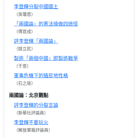
李登輝分裂中國國土
（吳瓊恩）
「兩國論」的憲法操做四途徑
（傅崑成）
評李登輝「兩國論」
（姚立民）
製造「兩個中國」即製造戰爭
（于思）
軍事危機下的殖民地性格
（石之瑜）
兩國論：北京觀點
評李登輝的分裂言論
（新華社評論員）
李登輝不要玩火
（解放軍報評論員）