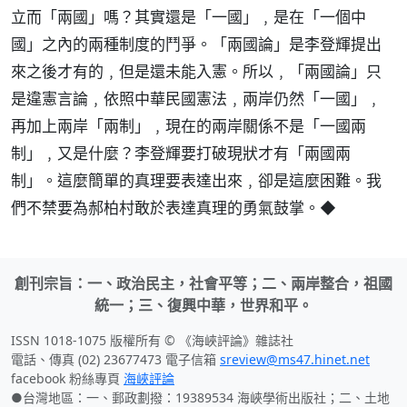
立而「兩國」嗎？其實還是「一國」﹐是在「一個中
國」之內的兩種制度的鬥爭。「兩國論」是李登輝提出
來之後才有的﹐但是還未能入憲。所以﹐「兩國論」只
是違憲言論﹐依照中華民國憲法﹐兩岸仍然「一國」﹐
再加上兩岸「兩制」﹐現在的兩岸關係不是「一國兩
制」﹐又是什麼？李登輝要打破現狀才有「兩國兩
制」。這麼簡單的真理要表達出來﹐卻是這麼困難。我
們不禁要為郝柏村敢於表達真理的勇氣鼓掌。◆
創刊宗旨：一、政治民主，社會平等；二、兩岸整合，祖國
統一；三、復興中華，世界和平。
ISSN 1018-1075 版權所有 © 《海峽評論》雜誌社
電話、傳真 (02) 23677473 電子信箱
sreview@ms47.hinet.net
facebook 粉絲專頁
海峽評論
●台灣地區：一、郵政劃撥：19389534 海峽學術出版社；二、土地