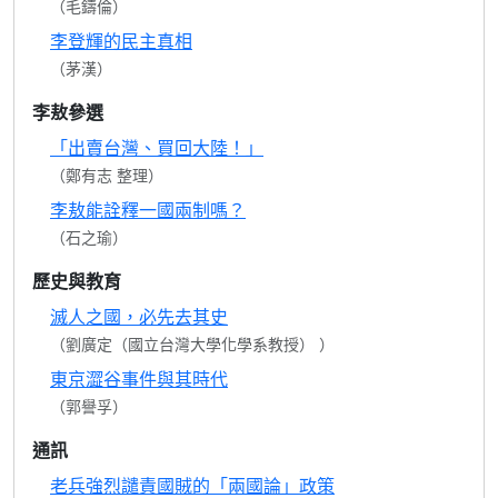
（毛鑄倫）
李登輝的民主真相
（茅漢）
李敖參選
「出賣台灣、買回大陸！」
（鄭有志 整理）
李敖能詮釋一國兩制嗎？
（石之瑜）
歷史與教育
滅人之國，必先去其史
（劉廣定（國立台灣大學化學系教授） ）
東京澀谷事件與其時代
（郭譽孚）
通訊
老兵強烈譴責國賊的「兩國論」政策