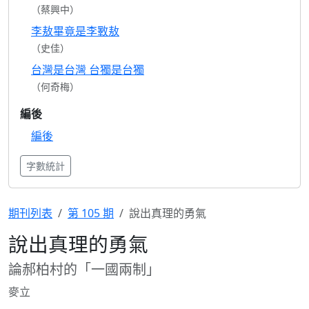
（蔡興中）
李敖畢竟是李斁敖
（史佳）
台灣是台灣 台獨是台獨
（何奇梅）
編後
編後
字數統計
期刊列表
第 105 期
說出真理的勇氣
說出真理的勇氣
論郝柏村的「一國兩制」
麥立