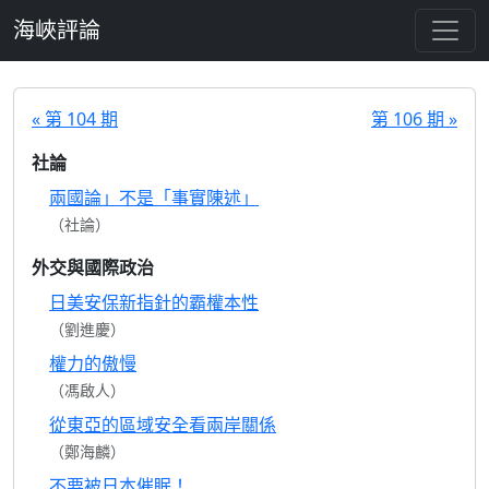
跳至主要內容
海峽評論
« 第 104 期
第 106 期 »
社論
兩國論」不是「事實陳述」
（社論）
外交與國際政治
日美安保新指針的霸權本性
（劉進慶）
權力的傲慢
（馮啟人）
從東亞的區域安全看兩岸關係
（鄭海麟）
不要被日本催眠！