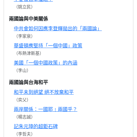
（姚立民）
兩國論與中美關係
中共會如何因應李登輝拋出的「兩國論」
（李家泉）
華盛頓應堅持「一個中國」政策
（布熱津斯基）
美國「一個中國政策」的內涵
（李山）
兩國論與台海和平
和平未到絕望 絕不放棄和平
（奕父）
兩岸關係：一國耶﹗兩國乎？
（楊志誠）
記朱元璋的超鉅石碑
（李哲夫）