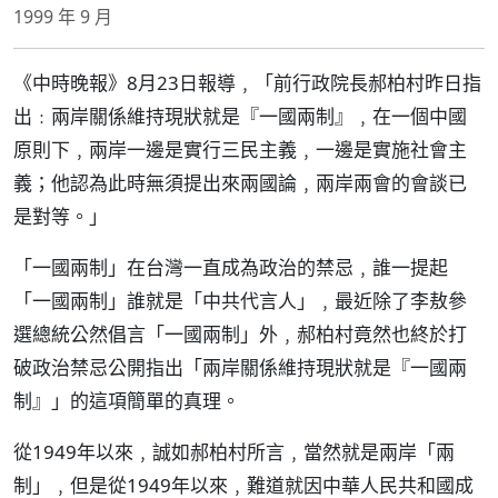
1999 年 9 月
《中時晚報》8月23日報導﹐「前行政院長郝柏村昨日指
出﹕兩岸關係維持現狀就是『一國兩制』﹐在一個中國
原則下﹐兩岸一邊是實行三民主義﹐一邊是實施社會主
義；他認為此時無須提出來兩國論﹐兩岸兩會的會談已
是對等。」
「一國兩制」在台灣一直成為政治的禁忌﹐誰一提起
「一國兩制」誰就是「中共代言人」﹐最近除了李敖參
選總統公然倡言「一國兩制」外﹐郝柏村竟然也終於打
破政治禁忌公開指出「兩岸關係維持現狀就是『一國兩
制』」的這項簡單的真理。
從1949年以來﹐誠如郝柏村所言﹐當然就是兩岸「兩
制」﹐但是從1949年以來﹐難道就因中華人民共和國成