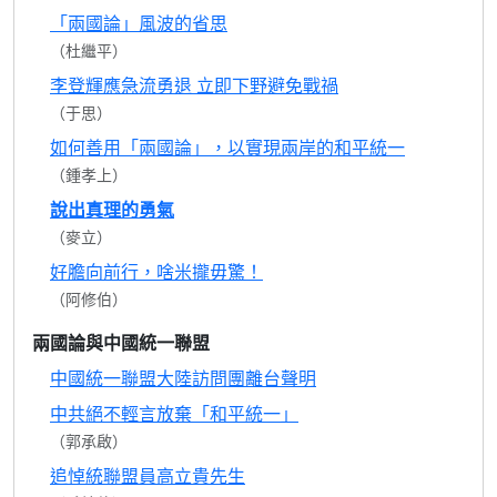
「兩國論」風波的省思
（杜繼平）
李登輝應急流勇退 立即下野避免戰禍
（于思）
如何善用「兩國論」，以實現兩岸的和平統一
（鍾孝上）
說出真理的勇氣
（麥立）
好膽向前行，啥米攏毋驚！
（阿修伯）
兩國論與中國統一聯盟
中國統一聯盟大陸訪問團離台聲明
中共絕不輕言放棄「和平統一」
（郭承啟）
追悼統聯盟員高立貴先生