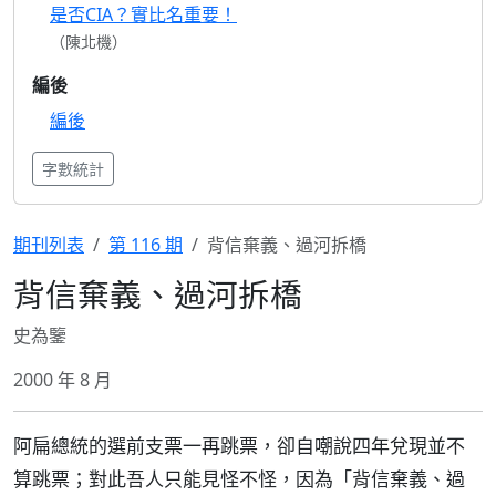
是否CIA？實比名重要！
（陳北機）
編後
編後
字數統計
期刊列表
第 116 期
背信棄義、過河拆橋
背信棄義、過河拆橋
史為鑒
2000 年 8 月
阿扁總統的選前支票一再跳票，卻自嘲說四年兌現並不
算跳票；對此吾人只能見怪不怪，因為「背信棄義、過