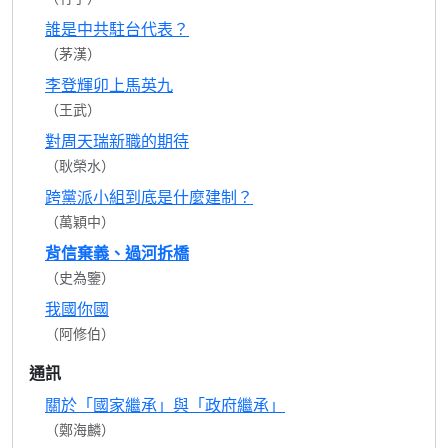
誰是中共駐台代表？
（茅漢）
李登輝卯上馬英九
（王武）
對周天瑞新職的期待
（耿榮水）
跨黨派小組到底是什麼建制？
（萬穎中）
背信棄義、過河拆橋
（史為鑒）
我國你國
（阿修伯）
通訊
關於「國家繼承」與「政府繼承」
（鄭海麟）