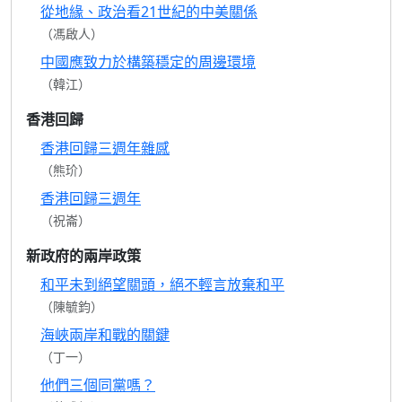
從地緣、政治看21世紀的中美關係
（馮啟人）
中國應致力於構築穩定的周邊環境
（韓江）
香港回歸
香港回歸三週年雜感
（熊玠）
香港回歸三週年
（祝崙）
新政府的兩岸政策
和平未到絕望關頭，絕不輕言放棄和平
（陳毓鈞）
海峽兩岸和戰的關鍵
（丁一）
他們三個同黨嗎？