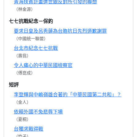
青海扶貧計畫遭世銀反對所引發的聯想
（林金源）
七七抗戰紀念－保釣
要求日皇及呂秀蓮為台胞抗日先烈道歉謝罪
（中國統一聯盟）
台北市紀念七七抗戰
（壽翁）
令人痛心的中華民國檢察官
（傅崑成）
短評
李登輝與中嶋嶺雄合著的「中華民國第二共和」？
（金人）
依賴外國不免悲辱下場
（夏桐）
台獨求戰得戰
（竹子）