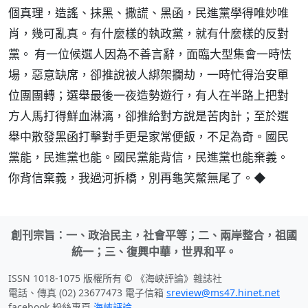
個真理，造謠、抹黑、撒謊、黑函，民進黨學得唯妙唯
肖，幾可亂真。有什麼樣的執政黨，就有什麼樣的反對
黨。 有一位候選人因為不善言辭，面臨大型集會一時怯
場，惡意缺席，卻推說被人綁架攔劫，一時忙得治安單
位團團轉；選舉最後一夜造勢遊行，有人在半路上把對
方人馬打得鮮血淋漓，卻推給對方說是苦肉計；至於選
舉中散發黑函打擊對手更是家常便飯，不足為奇。國民
黨能，民進黨也能。國民黨能背信，民進黨也能棄義。
你背信棄義，我過河拆橋，別再龜笑鱉無尾了。◆
創刊宗旨：一、政治民主，社會平等；二、兩岸整合，祖國
統一；三、復興中華，世界和平。
ISSN 1018-1075 版權所有 © 《海峽評論》雜誌社
電話、傳真 (02) 23677473 電子信箱
sreview@ms47.hinet.net
facebook 粉絲專頁
海峽評論