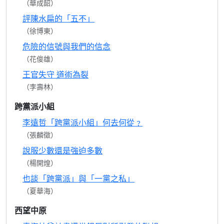
（華成韶）
評陳水扁的「五不」
（徐博東）
危險的信號與我們的信念
（花俊雄）
王官失守 道術為裂
（李壽林）
跨黨派小組
李遠哲「跨黨派小組」何去何從﹖
（張麟徵）
說服少數還是強迫多數
（楊開煌）
也談「跨黨派」與「一黨之私」
（夏華海）
西望中原