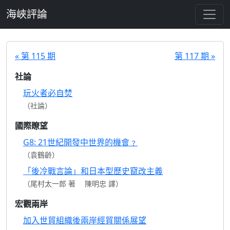
跳至主要內容
海峽評論
« 第 115 期
第 117 期 »
社論
玩火者必自焚
（社論）
國際瞭望
G8: 21世紀開發中世界的機會﹖
（袁鶴齡）
「後冷戰言論」和日本型歷史竄改主義
（尾村太一郎 著 陳明忠 譯）
宏觀兩岸
加入世貿組織後兩岸經貿關係展望