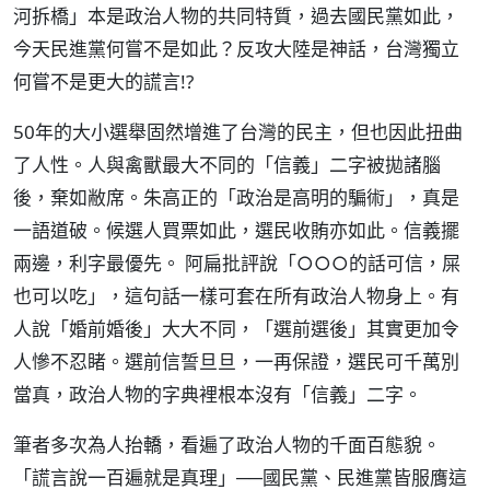
河拆橋」本是政治人物的共同特質，過去國民黨如此，
今天民進黨何嘗不是如此？反攻大陸是神話，台灣獨立
何嘗不是更大的謊言!?
50年的大小選舉固然增進了台灣的民主，但也因此扭曲
了人性。人與禽獸最大不同的「信義」二字被拋諸腦
後，棄如敝席。朱高正的「政治是高明的騙術」，真是
一語道破。候選人買票如此，選民收賄亦如此。信義擺
兩邊，利字最優先。 阿扁批評說「○○○的話可信，屎
也可以吃」，這句話一樣可套在所有政治人物身上。有
人說「婚前婚後」大大不同，「選前選後」其實更加令
人慘不忍睹。選前信誓旦旦，一再保證，選民可千萬別
當真，政治人物的字典裡根本沒有「信義」二字。
筆者多次為人抬轎，看遍了政治人物的千面百態貌。
「謊言說一百遍就是真理」──國民黨、民進黨皆服膺這