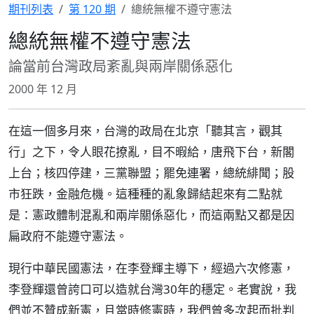
期刊列表
第 120 期
總統無權不遵守憲法
總統無權不遵守憲法
論當前台灣政局紊亂與兩岸關係惡化
2000 年 12 月
在這一個多月來，台灣的政局在北京「聽其言，觀其
行」之下，令人眼花撩亂，目不暇給，唐飛下台，新閣
上台；核四停建，三黨聯盟；罷免連署，總統緋聞；股
市狂跌，金融危機。這種種的亂象歸結起來有二點就
是：憲政體制混亂和兩岸關係惡化，而這兩點又都是因
扁政府不能遵守憲法。
現行中華民國憲法，在李登輝主導下，經過六次修憲，
李登輝還曾誇口可以造就台灣30年的穩定。老實說，我
們並不贊成新憲，且當時修憲時，我們曾多次起而批判