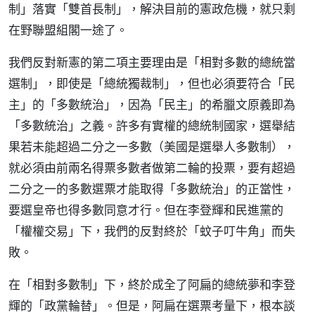
制」落實「雙首長制」，解決目前的憲政危機，就只剩
在野聯盟組閣一途了。
我們反對新憲的第二項主要理由是「相對多數的總統當
選制」，即使是「總統獨裁制」，但也必須要符合「民
主」的「多數統治」，因為「民主」的希臘文原義即為
「多數統治」之義。許多有實權的總統制國家，選舉結
果若未能超過二分之一多數（美國是選舉人多數制），
就必須由前兩名得票多數者做第二輪的投票，要有超過
二分之一的多數選票才能取得「多數統治」的正當性，
要選皇帝也得多數同意才行。但在李登輝和民進黨的
「權權交易」下，我們的反對終於「蚊子叮牛角」而失
敗。
在「相對多數制」下，終於成全了阿扁的總統夢和李登
輝的「政黨輪替」。但是，阿扁在選票考量下，根本談