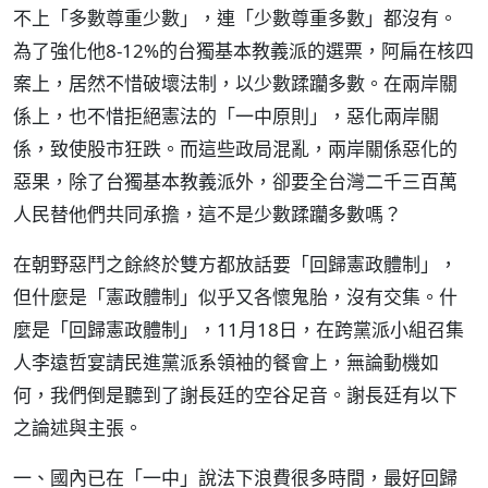
不上「多數尊重少數」，連「少數尊重多數」都沒有。
為了強化他8-12%的台獨基本教義派的選票，阿扁在核四
案上，居然不惜破壞法制，以少數蹂躪多數。在兩岸關
係上，也不惜拒絕憲法的「一中原則」，惡化兩岸關
係，致使股市狂跌。而這些政局混亂，兩岸關係惡化的
惡果，除了台獨基本教義派外，卻要全台灣二千三百萬
人民替他們共同承擔，這不是少數蹂躪多數嗎？
在朝野惡鬥之餘終於雙方都放話要「回歸憲政體制」，
但什麼是「憲政體制」似乎又各懷鬼胎，沒有交集。什
麼是「回歸憲政體制」，11月18日，在跨黨派小組召集
人李遠哲宴請民進黨派系領袖的餐會上，無論動機如
何，我們倒是聽到了謝長廷的空谷足音。謝長廷有以下
之論述與主張。
一、國內已在「一中」說法下浪費很多時間，最好回歸