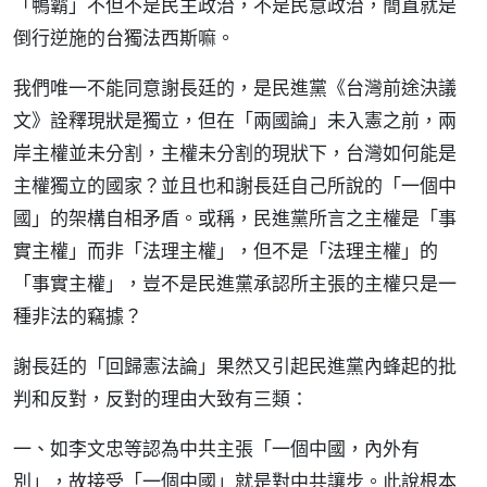
「鴨霸」不但不是民主政治，不是民意政治，簡直就是
倒行逆施的台獨法西斯嘛。
我們唯一不能同意謝長廷的，是民進黨《台灣前途決議
文》詮釋現狀是獨立，但在「兩國論」未入憲之前，兩
岸主權並未分割，主權未分割的現狀下，台灣如何能是
主權獨立的國家？並且也和謝長廷自己所說的「一個中
國」的架構自相矛盾。或稱，民進黨所言之主權是「事
實主權」而非「法理主權」，但不是「法理主權」的
「事實主權」，豈不是民進黨承認所主張的主權只是一
種非法的竊據？
謝長廷的「回歸憲法論」果然又引起民進黨內蜂起的批
判和反對，反對的理由大致有三類：
一、如李文忠等認為中共主張「一個中國，內外有
別」，故接受「一個中國」就是對中共讓步。此說根本