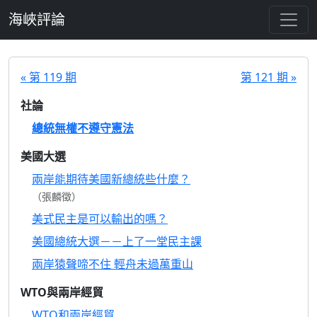
跳至主要內容
海峽評論
« 第 119 期
第 121 期 »
社論
總統無權不遵守憲法
美國大選
兩岸能期待美國新總統些什麼？
（張麟徵）
美式民主是可以輸出的嗎？
美國總統大選－－上了一堂民主課
兩岸猿聲啼不住 輕舟未過萬重山
WTO與兩岸經貿
WTO和兩岸經貿