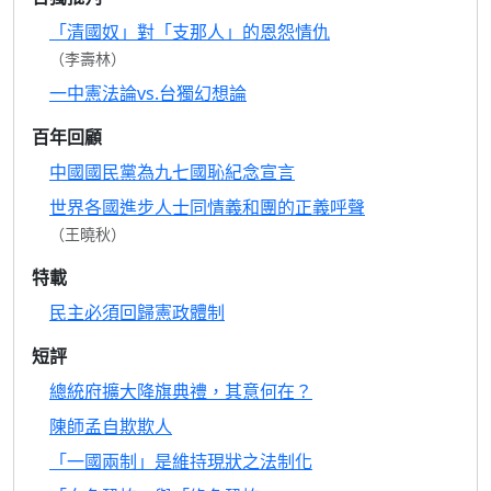
「清國奴」對「支那人」的恩怨情仇
（李壽林）
一中憲法論vs.台獨幻想論
百年回顧
中國國民黨為九七國恥紀念宣言
世界各國進步人士同情義和團的正義呼聲
（王曉秋）
特載
民主必須回歸憲政體制
短評
總統府擴大降旗典禮，其意何在？
陳師孟自欺欺人
「一國兩制」是維持現狀之法制化