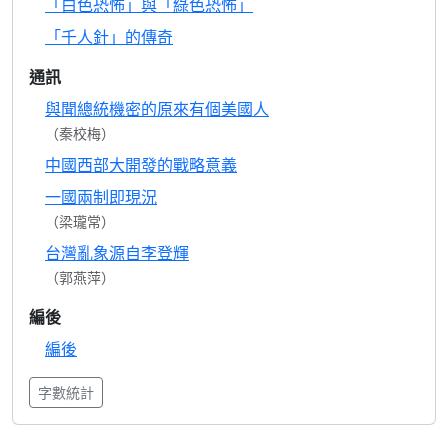
「白色恐怖」與「綠色恐怖」
「千人針」的傳奇
通訊
與聞總統機密的原來有個美國人
（秦校梅）
中國西部大開發的戰略意義
一國兩制即現況
（梁瓏常）
台灣亂象源自李登輝
（郭燕萍）
編後
編後
字數統計