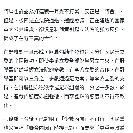
阿扁也許認為打連戰一耳光不打緊，反正是「阿舍」。
但是，核四是立法院通過，還經覆議，正在建造的國家
重大公共建設，卻沒意料到竟引起立法院的強力反彈，
促成了在野三黨的合作。
在野聯盟一旦形成，阿扁勾結李登輝企圖分化國民黨立
委的企圖破功，即使李系立委全部脫黨另立中央，在野
聯盟仍然掌握立法院的多數。有李系立委的合作，在野
聯盟即可以三分之二多數通過罷免案；無李系立委的支
持，在野聯盟亦穩穩掌握足以組閣的二分之一多數。於
是，連戰的態度亦趨強硬，而李登輝的態度則不得不軟
化。
張俊雄上台後，已證明了「少數內閣」不可行，國民黨
也又宣稱「聯合內閣」時機已過，而要求「尊重憲政體