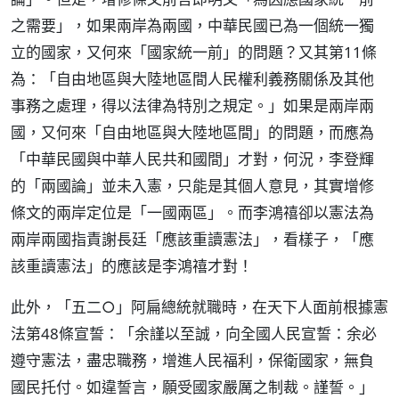
之需要」，如果兩岸為兩國，中華民國已為一個統一獨
立的國家，又何來「國家統一前」的問題？又其第11條
為：「自由地區與大陸地區間人民權利義務關係及其他
事務之處理，得以法律為特別之規定。」如果是兩岸兩
國，又何來「自由地區與大陸地區間」的問題，而應為
「中華民國與中華人民共和國間」才對，何況，李登輝
的「兩國論」並未入憲，只能是其個人意見，其實增修
條文的兩岸定位是「一國兩區」。而李鴻禧卻以憲法為
兩岸兩國指責謝長廷「應該重讀憲法」，看樣子，「應
該重讀憲法」的應該是李鴻禧才對！
此外，「五二○」阿扁總統就職時，在天下人面前根據憲
法第48條宣誓：「余謹以至誠，向全國人民宣誓：余必
遵守憲法，盡忠職務，增進人民福利，保衛國家，無負
國民托付。如違誓言，願受國家嚴厲之制裁。謹誓。」