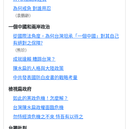
為何戒急 對誰用忍
（袁鶴齡）
一個中國和兩岸政治
從國際法角度，為何台灣坦承「一個中國」對其自己
有絕對之保障?
（熊玠）
成就達賴 糟蹋台灣？
陳水扁的人格與大陸政策
中共發表國防白皮書的戰略考量
檢視扁政府
如此的憲政危機！怎麼解？
台灣陳水扁政權面臨危機
勿恃經濟危機之不來 恃吾有以待之
台獨批判