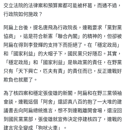
交立法院的法律案和預算案都可能被杯葛，而通不過，
行政院如何施政？
阿扁上台後，提名唐飛為行政院長，連戰要求「黨對黨
協商」，這是符合新憲「聯合內閣」的精神的，但卻被
阿扁在得到李登輝的支持下而拒絕了。在「穩定政局」
和「國家利益」的大帽子下，國民黨只好隱忍。其實，
「穩定政局」和「國家利益」是執政黨的責任，在野黨
只有「天下興亡，匹夫有責」的責任而已，反正連戰好
欺負也就罷了。
為了核四案和穩定張俊雄的新閣，阿扁和在野三黨領袖
會談，連戰這個「阿舍」還認真八百的抱了一大堆的建
議書去向阿扁總統進言，想不到連戰離開會場，還沒回
到國民黨黨部，張俊雄就宣佈決定停建核四了，連戰的
建言完全變成「狗吠火車」。