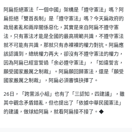
阿扁拒絕憲法「一個中國」架構是「遵守憲法」嗎？阿
扁拒絕「雙首長制」是「遵守憲法」嗎？今天扁政府的
政局紊亂和兩岸關係惡化，其實是來自阿扁不遵守憲
法，只有憲法才能是全國的最高規範共識，不遵守憲法
就不可能有共識，那就只有赤裸裸的權力對抗。阿扁應
該認識到，總統權力再大，卻沒有不遵守憲法的權力，
因為阿扁已經宣誓過「余必遵守憲法」，「如違誓言，
願受國家嚴厲之制裁」。阿扁願回歸憲法，還是「願受
國家嚴厲之制裁」，阿扁必須審慎抉擇了。
26日，「跨黨派小組」也有了「三認知，四建議」，雖
其中觀念矛盾錯亂，但也提出了「依據中華民國憲法」
的建議，做球給阿扁，就看阿扁接不接了。◆