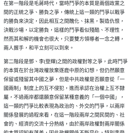
在第一階段是毛蔣時代，當時鬥爭的本質是兩個政黨之
間的正統之爭、勝負之爭，傳統上這一類的鬥爭以戰爭
的勝負來決定，因此相互之間醜化、抹黑，製造仇恨，
決戰沙場，以定勝負，這樣的鬥爭看似殘酷、不理性，
然而其和解的機會也很大，只要雙方領導者一念之轉，
兩人握手，和平立刻可以到來。
第二階段是鄧、李(登輝)之間的政權對等之爭，此時鬥爭
的本質在於台灣政權放棄逐鹿中原的幻想，但仍然願意
保留或殘留其中國之夢，但是中共政權是否願意從「一
國兩制」制度上的互不侵犯，進而承認在治權上互不隸
屬，不過兩岸都還願意保留某種意義的「一個中國」，
這一類的鬥爭比較表現為政治的、外交的鬥爭，以兩岸
關係發展的過程來看，在這一階段兩岸之間民間的、社
會的、經濟的交流十分熱絡，由於兩岸政權對兩岸關係
的本質認知有落差，因此政權關係不斷惡化，特別李登