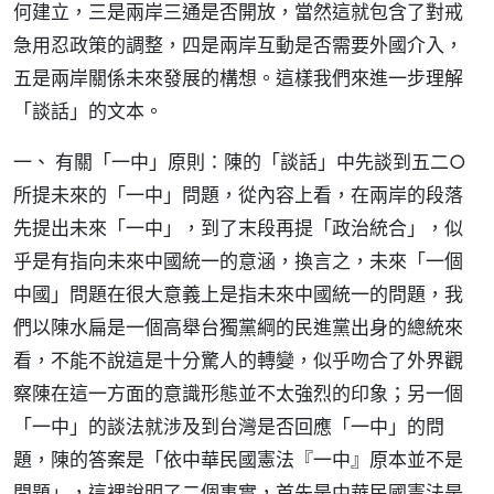
何建立，三是兩岸三通是否開放，當然這就包含了對戒
急用忍政策的調整，四是兩岸互動是否需要外國介入，
五是兩岸關係未來發展的構想。這樣我們來進一步理解
「談話」的文本。
一、 有關「一中」原則：陳的「談話」中先談到五二○
所提未來的「一中」問題，從內容上看，在兩岸的段落
先提出未來「一中」，到了末段再提「政治統合」，似
乎是有指向未來中國統一的意涵，換言之，未來「一個
中國」問題在很大意義上是指未來中國統一的問題，我
們以陳水扁是一個高舉台獨黨綱的民進黨出身的總統來
看，不能不說這是十分驚人的轉變，似乎吻合了外界觀
察陳在這一方面的意識形態並不太強烈的印象；另一個
「一中」的談法就涉及到台灣是否回應「一中」的問
題，陳的答案是「依中華民國憲法『一中』原本並不是
問題」，這裡說明了二個事實，首先是中華民國憲法是