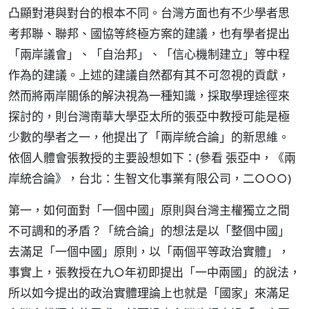
凸顯對港與對台的根本不同。台灣方面也有不少學者思
考邦聯、聯邦、國協等終極方案的建議，也有學者提出
「兩岸議會」、「自治邦」、「信心機制建立」等中程
作為的建議。上述的建議自然都有其不可忽視的貢獻，
然而將兩岸關係的解決視為一種知識，採取學理途徑來
探討的，則台灣南華大學亞太所的張亞中教授可能是極
少數的學者之一，他提出了「兩岸統合論」的新思維。
依個人體會張教授的主要設想如下：(參看 張亞中，《兩
岸統合論》，台北：生智文化事業有限公司，二○○○)
第一，如何面對「一個中國」原則與台灣主權獨立之間
不可調和的矛盾？「統合論」的想法是以「整個中國」
去滿足「一個中國」原則，以「兩個平等政治實體」，
事實上，張教授在九○年初即提出「一中兩國」的說法，
所以如今提出的政治實體理論上也就是「國家」來滿足