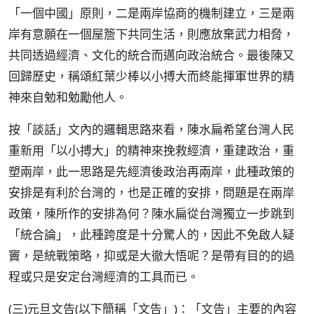
「一個中國」原則，二是兩岸協商的機制建立，三是兩
岸有意願在一個屋簷下共同生活，則應放棄武力相脅，
共同透過經濟、文化的統合而邁向政治統合。最後陳又
回歸歷史，稱頌紅葉少棒以小搏大而終能揮軍世界的精
神來自勉和勉勵他人。
按「談話」文內的邏輯思路來看，陳水扁希望台灣人民
重新用「以小搏大」的精神來挽救經濟，重建政治，重
塑兩岸，此一思路是先經濟後政治再兩岸，此種政策的
安排是有利於台灣的，也是正確的安排，問題是在兩岸
政策，陳所作的安排為何？陳水扁從台灣獨立一步跳到
「統合論」，此種跨度是十分驚人的，因此不免啟人疑
竇，是統戰策略，抑或是大徹大悟呢？是帶有目的的過
程或只是安定台灣經濟的工具而已。
(三)元旦文告(以下簡稱「文告」)：「文告」主要的內容