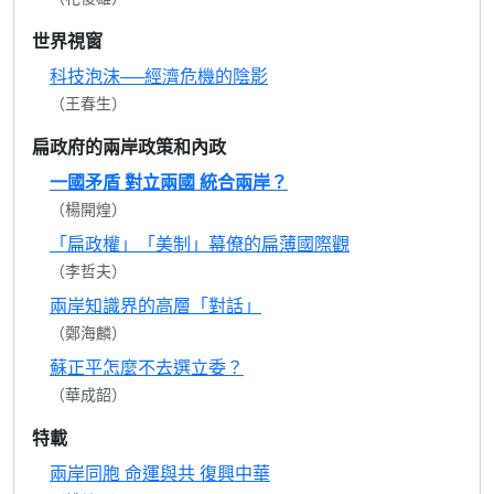
世界視窗
科技泡沫──經濟危機的陰影
（王春生）
扁政府的兩岸政策和內政
一國矛盾 對立兩國 統合兩岸？
（楊開煌）
「扁政權」「美制」幕僚的扁薄國際觀
（李哲夫）
兩岸知識界的高層「對話」
（鄭海麟）
蘇正平怎麼不去選立委？
（華成韶）
特載
兩岸同胞 命運與共 復興中華