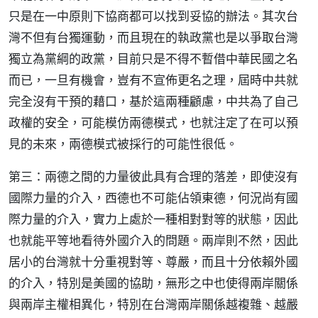
只是在一中原則下協商都可以找到妥協的辦法。其次台
灣不但有台獨運動，而且現在的執政黨也是以爭取台灣
獨立為黨綱的政黨，目前只是不得不暫借中華民國之名
而已，一旦有機會，豈有不宣佈更名之理，屆時中共就
完全沒有干預的藉口，基於這兩種顧慮，中共為了自己
政權的安全，可能模仿兩德模式，也就注定了在可以預
見的未來，兩德模式被採行的可能性很低。
第三：兩德之間的力量彼此具有合理的落差，即使沒有
國際力量的介入，西德也不可能佔領東德，何況尚有國
際力量的介入，實力上處於一種相對對等的狀態，因此
也就能平等地看待外國介入的問題。兩岸則不然，因此
居小的台灣就十分重視對等、尊嚴，而且十分依賴外國
的介入，特別是美國的協助，無形之中也使得兩岸關係
與兩岸主權相異化，特別在台灣兩岸關係越複雜、越嚴