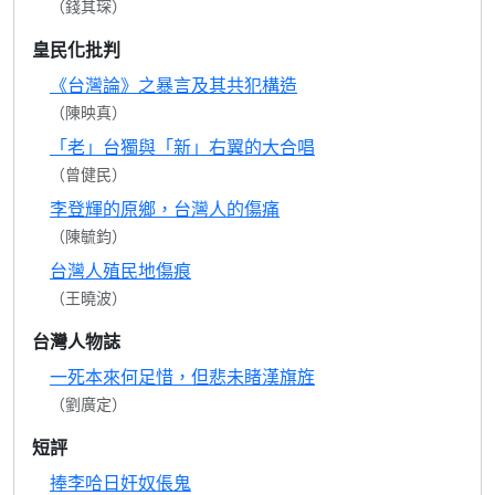
（錢其琛）
皇民化批判
《台灣論》之暴言及其共犯構造
（陳映真）
「老」台獨與「新」右翼的大合唱
（曾健民）
李登輝的原鄉，台灣人的傷痛
（陳毓鈞）
台灣人殖民地傷痕
（王曉波）
台灣人物誌
一死本來何足惜，但悲未睹漢旗旌
（劉廣定）
短評
捧李哈日奸奴倀鬼