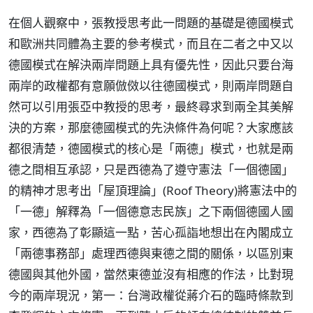
在個人觀察中，張教授思考此一問題的基礎是德國模式
和歐洲共同體為主要的參考模式，而且在二者之中又以
德國模式在解決兩岸問題上具有優先性，因此只要台海
兩岸的政權都有意願倣傚以往德國模式，則兩岸問題自
然可以引用張亞中教授的思考，最終尋求到兩全其美解
決的方案，那麼德國模式的先決條件為何呢？大家應該
都很清楚，德國模式的核心是「兩德」模式，也就是兩
德之間相互承認，只是西德為了遵守憲法「一個德國」
的精神才思考出「屋頂理論」(Roof Theory)將憲法中的
「一德」解釋為「一個德意志民族」之下兩個德國人國
家，西德為了彰顯這一點，苦心孤詣地想出在內閣成立
「兩德事務部」處理西德與東德之間的關係，以區別東
德國與其他外國，當然東德並沒有相應的作法，比對現
今的兩岸現況，第一：台灣政權從蔣介石的臨時條款到