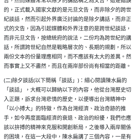
告，然而媒體常常以除夕的講話稱之為文告，這是錯誤
的，正式載入國家文獻的是元旦文告，而非除夕的跨世
紀談話，然而引起外界廣泛討論的是除夕講話，而非正
式的文告，因為引起媒體和外界注意的是跨世紀談話，
而非元旦文告，按總統府的說法，二份均為跨世紀的講
話，所謂跨世紀自然是戰略層次的、長期的規劃，所以
兩份文本的份量理應相同，而不應該有太大的差異。然
而事實上又不盡然，而且在兩岸部份尚有相當的距離。
(二)除夕談話(以下簡稱「談話」)：細心閱讀陳水扁的
「談話」，大概可以歸納以下的內容，他從台灣歷史切
入正題，訴求台灣悲情的歷史，以便導出台灣精神中
「以小搏大」的特徵，作為台灣經濟、政治奇跡的推
手，如今再度面臨經濟的衰退、政治的紛擾，我們也應
該以拚搏的精神來克服和開創新局，之後導入兩岸關係
的困境，在這一大段中，陳水扁講了三個內容，一是有