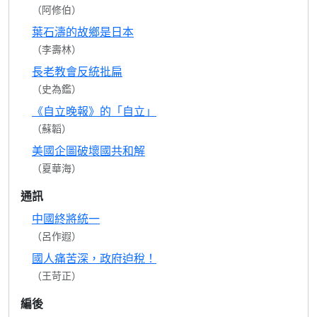
（阿修伯）
葉石濤的故鄉是日本
（李壽林）
長老教會反統批扁
（史為鑑）
《自立晚報》的「自立」
（蘇韜）
美國企圖破壞國共和解
（夏華海）
通訊
中國終將統一
（呂作遐）
國人痛苦深，政府迫稅！
（王苛正）
編後