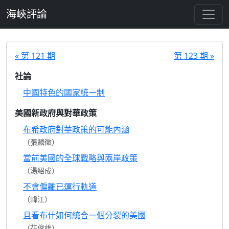
跳至主要內容
海峽評論
« 第 121 期
第 123 期 »
社論
中國特色的國家統一制
美國新政府與對華政策
布希政府對華政策的可能內涵
（張麟徵）
當前美國的全球戰略與兩岸政策
（湯紹成）
不會偏離已運行軌道
（韓江）
且看布什如何統合一個分裂的美國
（花俊雄）