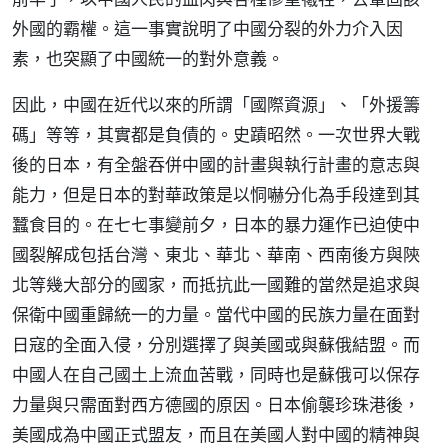
外國的霸權。這一事實說明了中國分裂的外力介入因
素，也突顯了中國統一的對外意義。
因此，中國在近代以來的所謂「國際資源」、「外援籌
碼」等等，其實都是負債的。史蹟昭然。一次世界大戰
後的日本，有全盤吞併中國的計畫與執行計畫的意志與
能力，但是日本的對華政策是以恫嚇分化為手段達到其
蠶食目的。在七七事變前夕，日本的暴力運作已迫使中
國裂解成包括台灣、東北、華北、華南、西南後方與陝
北等幾大部分的國家，而抵抗此一國難的當然是追求與
保衛中國重歸統一的力量。當代中國的民族力量在面對
日寇的全面入侵，分別選擇了與美國或與蘇俄結盟。而
中國人在自己國土上流血苦戰，同時也是蘇俄可以保存
力量與只需面對西方德國的原因。日本偷襲珍珠港後，
美國成為中國正式盟友，而且在美國人對中國的精神與