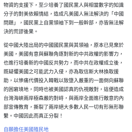
物資的支援下，至少培養了國民黨人與相當數字的知識
分子的對美依賴情結，造成凡美國人無法解決的「中國
問題」，國民黨上自黨領袖下到一般幹部，亦皆無法解
決的荒謬後果。
從中國大陸出局的中國國民黨與其領袖，原本已見棄於
美國，美國有意與蘇聯角逐對新的中共政權的影響力，
也進行培養新的中國反共勢力，而中共在政權成立後，
既疑懼美國之可能武力入侵，亦為取信斯大林換取援
助，以慘痛代價投入韓戰以致墮入嚴重的一面倒向蘇聯
的困窘境地，同時也被美國認真的仇視敵對，這便造成
台灣海峽兩岸極森嚴的對峙，與兩岸全面進行敵意的內
部宣傳教育，撕裂了兩岸絕大多數人民一切有形無形聯
繫。中國因此而真正分裂！
自願擔任美國殖民地