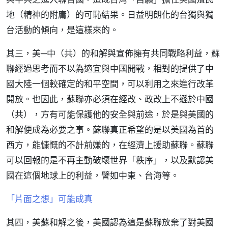
地（精神的附庸）的可恥結果。日益明朗化的台獨與獨
台活動的傾向，是這樣來的。
其三，美─中（共）的和解與宣佈擁有共同戰略利益，蘇
聯經過思考而不以為適宜與中國開戰，相對的提供了中
國大陸一個較確定的和平空間，可以利用之來進行改革
開放。也因此，蘇聯亦必須在經改、政改上不遜於中國
（共），方有可能保護他的安全與前途，於是與美國的
和解便成為必要之事。蘇聯真正希望的是以美國為首的
西方，能慷慨的不計前嫌的，在經濟上援助蘇聯。蘇聯
可以回報的是不再主動破壞世界「秩序」，以及默認美
國在這個地球上的利益，譬如中東、台海等。
「片面之想」可能成真
其四，美蘇和解之後，美國認為這是蘇聯放棄了對美國