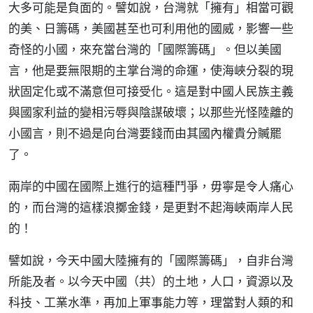
大多可能是負面的。譬如說，台灣就「擁有」相當可觀
的美、日籌碼，美國甚至也可利用他的國威，影響一些
奇怪的小國，來充當台灣的「國際籌碼」。但以美國
言，他是要無限期的主掌台灣的命運，使海峽分裂的現
狀固定化或不滿意但可接受化。這是對中國人民族主義
與國家利益的變相污辱與陰謀破壞；以那些光怪陸離的
小國言，則不過是向台灣要錢而由其國內權貴分贓罷
了。
兩岸的中國在國際上進行的這種鬥爭，毋寧是令人痛心
的，而台灣的這樣浪擲金錢，是更對不起海峽兩岸人民
的！
譬如說，今天中國大陸擁有的「國際籌碼」，自非台灣
所能及者。以今天中國（共）的土地，人口，資源以及
科技、工業水準，再加上軍事能力等，理當對人類的和