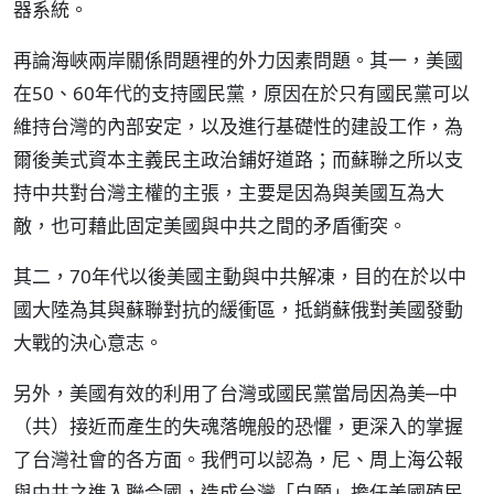
器系統。
再論海峽兩岸關係問題裡的外力因素問題。其一，美國
在50、60年代的支持國民黨，原因在於只有國民黨可以
維持台灣的內部安定，以及進行基礎性的建設工作，為
爾後美式資本主義民主政治鋪好道路；而蘇聯之所以支
持中共對台灣主權的主張，主要是因為與美國互為大
敵，也可藉此固定美國與中共之間的矛盾衝突。
其二，70年代以後美國主動與中共解凍，目的在於以中
國大陸為其與蘇聯對抗的緩衝區，抵銷蘇俄對美國發動
大戰的決心意志。
另外，美國有效的利用了台灣或國民黨當局因為美─中
（共）接近而產生的失魂落魄般的恐懼，更深入的掌握
了台灣社會的各方面。我們可以認為，尼、周上海公報
與中共之進入聯合國，造成台灣「自願」擔任美國殖民