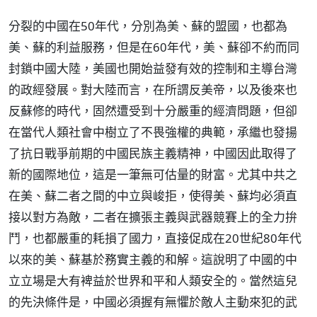
分裂的中國在50年代，分別為美、蘇的盟國，也都為
美、蘇的利益服務，但是在60年代，美、蘇卻不約而同
封鎖中國大陸，美國也開始益發有效的控制和主導台灣
的政經發展。對大陸而言，在所謂反美帝，以及後來也
反蘇修的時代，固然遭受到十分嚴重的經濟問題，但卻
在當代人類社會中樹立了不畏強權的典範，承繼也發揚
了抗日戰爭前期的中國民族主義精神，中國因此取得了
新的國際地位，這是一筆無可估量的財富。尤其中共之
在美、蘇二者之間的中立與峻拒，使得美、蘇均必須直
接以對方為敵，二者在擴張主義與武器競賽上的全力拚
鬥，也都嚴重的耗損了國力，直接促成在20世紀80年代
以來的美、蘇基於務實主義的和解。這說明了中國的中
立立場是大有裨益於世界和平和人類安全的。當然這兒
的先決條件是，中國必須握有無懼於敵人主動來犯的武