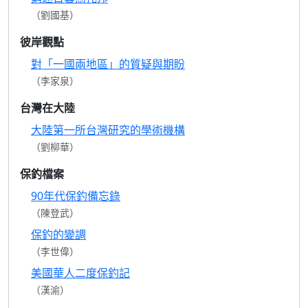
（劉國基）
彼岸觀點
對「一國兩地區」的質疑與期盼
（李家泉）
台灣在大陸
大陸第一所台灣研究的學術機構
（劉柳華）
保釣檔案
90年代保釣備忘錄
（陳登武）
保釣的變調
（李世偉）
美國華人二度保釣記
（漢渝）