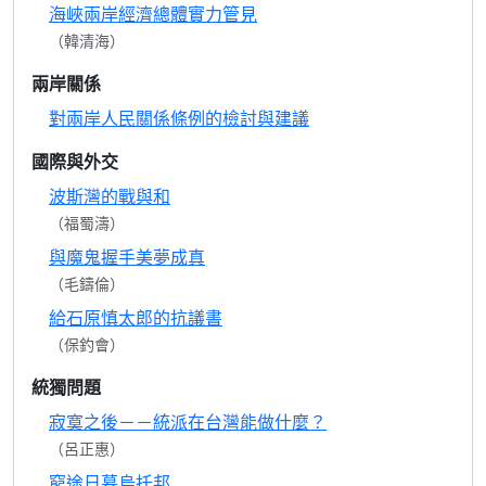
海峽兩岸經濟總體實力管見
（韓清海）
兩岸關係
對兩岸人民關係條例的檢討與建議
國際與外交
波斯灣的戰與和
（福蜀濤）
與魔鬼握手美夢成真
（毛鑄倫）
給石原慎太郎的抗議書
（保釣會）
統獨問題
寂寞之後－－統派在台灣能做什麼？
（呂正惠）
窮途日暮烏托邦