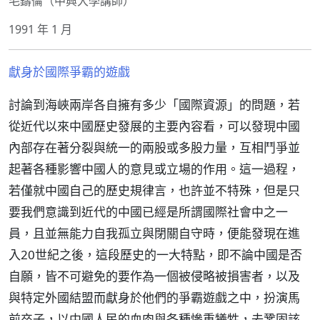
毛鑄倫（中興大學講師）
1991 年 1 月
獻身於國際爭霸的遊戲
討論到海峽兩岸各自擁有多少「國際資源」的問題，若
從近代以來中國歷史發展的主要內容看，可以發現中國
內部存在著分裂與統一的兩股或多股力量，互相鬥爭並
起著各種影響中國人的意見或立場的作用。這一過程，
若僅就中國自己的歷史規律言，也許並不特殊，但是只
要我們意識到近代的中國已經是所謂國際社會中之一
員，且並無能力自我孤立與閉關自守時，便能發現在進
入20世紀之後，這段歷史的一大特點，即不論中國是否
自願，皆不可避免的要作為一個被侵略被損害者，以及
與特定外國結盟而獻身於他們的爭霸遊戲之中，扮演馬
前卒子，以中國人民的血肉與各種慘重犧牲，去鞏固該