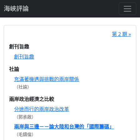
跳至主要內容
海峽評論
第 2 期 »
創刊旨趣
創刊旨趣
社論
充滿著機遇與挑戰的兩岸關係
（社論）
兩岸政治經濟之比較
分途而行的兩岸政治改革
（郭承啟）
兩岸與三邊－－論大陸和台灣的「國際籌碼」
（毛鑄倫）