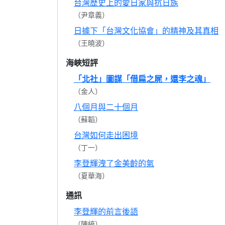
台灣歷史上的愛日家與抗日族
（尹章義）
日據下「台灣文化協會」的精神及其真相
（王曉波）
海峽短評
「北社」圖謀「借扁之屍，還李之魂」
（金人）
八個月與二十個月
（蘇韜）
台灣如何走出困境
（丁一）
李登輝洩了金美齡的氣
（夏華海）
通訊
李登輝的前言後語
（陳統）