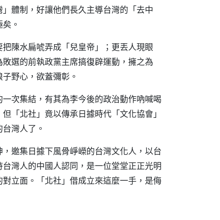
灣」體制，好讓他們長久主導台灣的「去中
極矣。
要把陳水扁唬弄成「兒皇帝」；更丟人現眼
為敗選的前執政黨主席搞復辟運動，擁之為
狼子野心，欲蓋彌彰。
的一次集結，有其為李今後的政治動作吶喊喝
，但「北社」竟以傳承日據時代「文化協會」
的台灣人了。
神，邀集日據下風骨崢嶸的台灣文化人，以台
持台灣人的中國人認同，是一位堂堂正正光明
的對立面。「北社」借成立來這麼一手，是侮