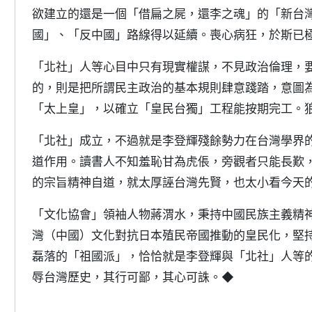
欲建立的還是一個「借扁之屍，還李之魂」的「新台
國」、「反中國」路線得以延續。喪心病狂，於斯已
「北社」人等心目中只有現實權謀，不見政治倫理，
的，則是把所謂民主政治的基本規則肆意踐踏，意圖
「太上皇」，以確立「皇民台獨」工程能按期完工。
「北社」成立，不過就是李登輝殘餘勢力在台灣學界
道作用。讀書人不知羞恥甘為虎倀，旁觀者只能長歎
的宗旨精神自道，就太厚誣台灣先賢，也太小看今天
「文化協會」領袖人物蔣渭水，秉持中國民族主義精
灣（中國）文化對抗日本殖民帝國推動的皇民化，堅
磊落的「祖國派」，恰恰就是李登輝與「北社」人等
辱台灣歷史，其行可鄙，其心可誅。◆