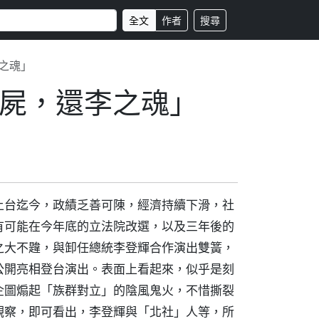
全文
作者
搜尋
之魂」
屍，還李之魂」
上台迄今，政績乏善可陳，經濟持續下滑，社
有可能在今年底的立法院改選，以及三年後的
之大不韙，與卸任總統李登輝合作演出雙簧，
公開亮相登台演出。表面上看起來，似乎是刻
企圖煽起「族群對立」的陰風鬼火，不惜撕裂
觀察，即可看出，李登輝與「北社」人等，所