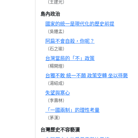
（王建光）
島內政治
國家的統一是現代化的歷史前提
（吳鍾孟）
阿扁不會自殺，你呢？
（石之瑜）
台灣當局的「不」政策
（楊開煌）
台獨不敢 統一不願 政策空轉 坐以待斃
（湯紹成）
失望與寒心
（李壽林）
「一國兩制」的理性考量
（茅漢）
台灣歷史不容褻瀆