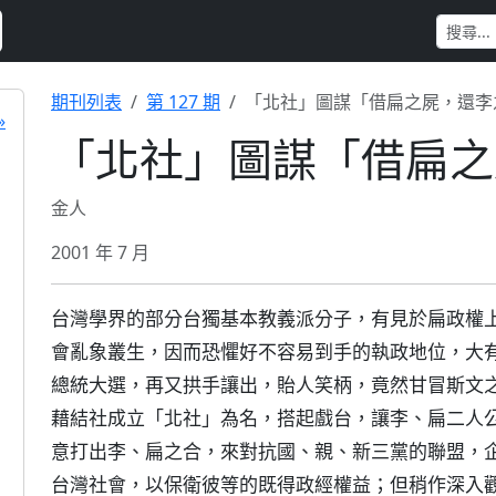
期刊列表
第 127 期
「北社」圖謀「借扁之屍，還李
»
「北社」圖謀「借扁之
金人
2001 年 7 月
台灣學界的部分台獨基本教義派分子，有見於扁政權
會亂象叢生，因而恐懼好不容易到手的執政地位，大
總統大選，再又拱手讓出，貽人笑柄，竟然甘冒斯文
藉結社成立「北社」為名，搭起戲台，讓李、扁二人
意打出李、扁之合，來對抗國、親、新三黨的聯盟，
台灣社會，以保衛彼等的既得政經權益；但稍作深入