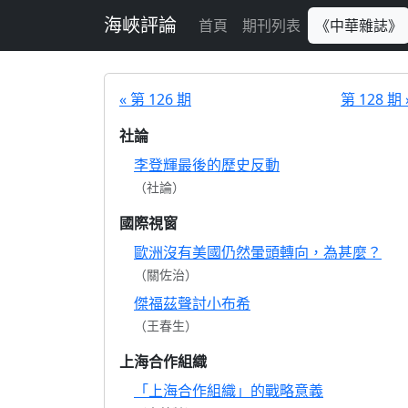
跳至主要內容
海峽評論
首頁
期刊列表
《中華雜誌》
« 第 126 期
第 128 期 
社論
李登輝最後的歷史反動
（社論）
國際視窗
歐洲沒有美國仍然暈頭轉向，為甚麼？
（關佐治）
傑福茲聲討小布希
（王春生）
上海合作組織
「上海合作組織」的戰略意義