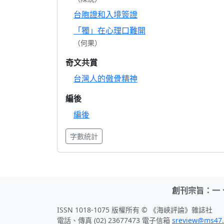
台胞證和入境簽證
「獨」在心理口難開
（何果）
奇文共賞
台灣人的傲骨精神
編後
編後
字數統計
創刊宗旨：一
ISSN 1018-1075 版權所有 © 《海峽評論》雜誌社
電話、傳真 (02) 23677473 電子信箱
sreview@ms47.