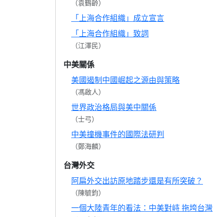
（袁鶴齡）
「上海合作組織」成立宣言
「上海合作組織」致詞
（江澤民）
中美關係
美國遏制中國崛起之源由與策略
（馮啟人）
世界政治格局與美中關係
（士弓）
中美撞機事件的國際法研判
（鄭海麟）
台灣外交
阿扁外交出訪原地踏步還是有所突破？
（陳毓鈞）
一個大陸青年的看法：中美對峙 拖垮台灣