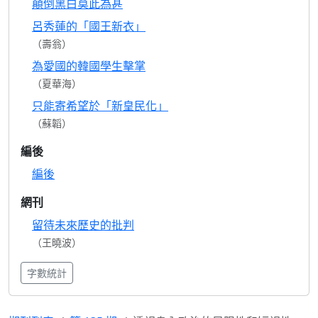
顛倒黑白莫此為甚
呂秀蓮的「國王新衣」
（壽翁）
為愛國的韓國學生擊掌
（夏華海）
只能寄希望於「新皇民化」
（蘇韜）
編後
編後
網刊
留待未來歷史的批判
（王曉波）
字數統計