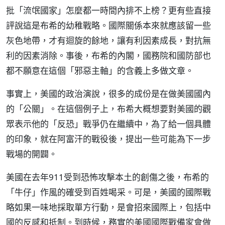
批「流氓國家」怎麼都一時間內排不上榜？更有些直接
評說這是布希的幼稚戰略。國際關係本來就應該留一些
灰色地帶，才有迴旋的餘地，讓有利因素成長，對抗無
利的因素消除。事後，布希的內閣，國務院和國防部也
都不願意在這個「邪惡主軸」的含義上多做文章。
事實上，美國的政治演說，很多的成份是在做美國國內
的「公關」。在這個例子上，布希大概想要對美國的觀
眾表示他的「反恐」戰爭仍在繼續中，為了給一個具體
的印象，就在阿富汗的戰役後，提出一些可能為下一步
戰場的開闢。
美國在去年911受到恐怖攻擊本土的創傷之後，布希的
「牛仔」作風的確受到百姓喝采。可是，美國的國際戰
略如果一味地採取單方行動，是會招來國際上，包括中
國的反感和抵制。到時候，務實的美國國際戰備家會做