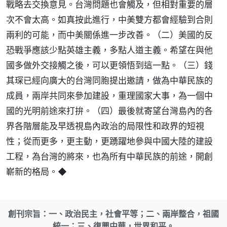
戰略去交換意見。台灣問題也會觸及，但相對重要的層
次不會太高。如真按此進行，中美雙方都會經驗到合則
兩利的可能，而中美關係進一步改善。（二）美國的反
恐戰爭應該少點英雄主義，多點人道主義。希望在與他
國多做外交接觸之後，可以更領悟到這一點。（三）錢
其琛已經向廣大的台灣同胞提出邀請，做為中華民族的
成員，兩岸共同來參加建設，重理國家大事，為一個中
國的光明前途來打拚。（四）最後就寄望台灣島內的各
界各階層能及早透視島內政治的局限性和政界的短視
性；從而更多，更主動，更踴躍地參與中國大陸的建設
工程，為台灣的將來，也為所有中華民族的前途，開創
嶄新的格局。◆
創刊宗旨：一、政治民主，社會平等；二、兩岸整合，祖國
統一；三、復興中華，世界和平。