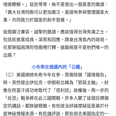
增進瞭解。」這些等等，無不是發出一個善意的邀請：
「廣大台灣同胞可以更加廣泛，直接地參與管理國家大
事，共同致力於國家的和平發展。」
這個廣泛兼容、誠摯的邀請，應該值得台灣有識之士，
包括民進黨成員，深思和回應。躋身台灣島內的政局，
在那狹隘困滯的怪圈裡打轉、搶飯碗是不是他們唯一的
出路？
小布希在做國內的「公關」
（三）美國總統布希今年在參、眾兩院做「國情報告」
時，突然提出伊拉克、伊朗和北韓為「邪惡主軸」，好
像在阿富汗成功地取代了「塔利班」政權後，再一步的
「反恐」戰爭將在此三國開戰。許多人聽了這個目標鎖
定的講話，都跌破眼鏡。有些政治評論懷疑這是基於什
麼神秘情報來源。有些譏評說，那些過去美國指定的一