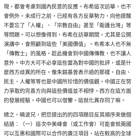
現，都會考慮到國內民意的反應。布希這次訪華，也不
會例外。未成行之前，已經有各方反華勢力，向他提醒
不要忘了「人權」、「宗教自由」甚至「衛護台灣」等
等問題。可以想像得到，布希在訪華期間，尤其是公開
演講中，會照顧到這些「美國價值」。布希本人也不無
「傳教士」的風格，趁此機會到中國傳傳教，也不讓人
意外。中方大可不必拿這些當為對中國的批評，或是什
麼西方歧異的所在。像朱鎔基曾表示過的那樣，自由、
民主、人權等等也是中國所珍惜的價值觀，中國正在努
力爭取的完善方向與這些價值並不相悖。西方在這方面
的發展經驗，中國也可以借鑒。這就化異存同了嘛。
總之，曉波兄，把您提出的的四項題目反其順序來做個
結語：（一）這次中美峰會（或工作會）可能會就兩國
可以互惠和國際可以合作的廣泛項目，站在較高的全球