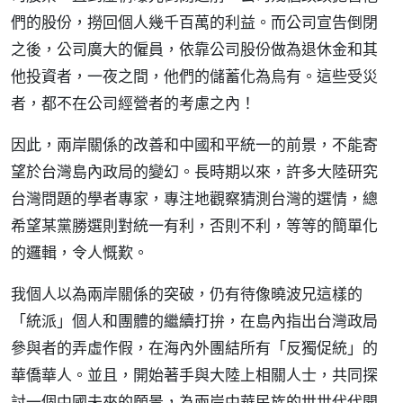
們的股份，撈回個人幾千百萬的利益。而公司宣告倒閉
之後，公司廣大的僱員，依靠公司股份做為退休金和其
他投資者，一夜之間，他們的儲蓄化為烏有。這些受災
者，都不在公司經營者的考慮之內！
因此，兩岸關係的改善和中國和平統一的前景，不能寄
望於台灣島內政局的變幻。長時期以來，許多大陸研究
台灣問題的學者專家，專注地觀察猜測台灣的選情，總
希望某黨勝選則對統一有利，否則不利，等等的簡單化
的邏輯，令人慨歎。
我個人以為兩岸關係的突破，仍有待像曉波兄這樣的
「統派」個人和團體的繼續打拚，在島內指出台灣政局
參與者的弄虛作假，在海內外團結所有「反獨促統」的
華僑華人。並且，開始著手與大陸上相關人士，共同探
討一個中國未來的願景，為兩岸中華民族的世世代代開