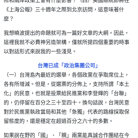
際和兩岸政策上會有什麼影響？（四）美國總統即將在
《上海公報》三十週年之際到北京訪問，這意味著什
麼？
我想曉波提出的命題就可為一篇好文章的大綱。因此，
這裡我就不必費神另造架構，僅就所提四個重要的時事
以對話形式來說我的一些淺見。
台灣已成「政治集團公司」
（一）台灣島內最近的選舉，各個政黨在爭取席位上，
各有所增減。但是，從選票的分佈上，支持所謂「本土
化」的民意，也就是投票給民進黨和李登輝的「台聯」
的，仍停留在百分之三十至四十。換句話說，台灣民意
對於民進黨執政當局和其他「急獨」代表的路線採取保
留態度的，還是穩定在超過百分之六十的多數。
如果說在野的「國」、「親」兩黨能真誠合作團結在今