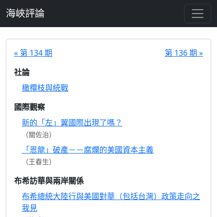
跳至主要內容
海峽評論
« 第 134 期
第 136 期 »
社論
橄欖枝與統戰
國際觀察
新的「左」翼國際出現了嗎？
（關佐治）
「恩龍」破產－－腐爛的美國資本主義
（王春生）
布希訪華與兩岸關係
布希總統大陸行與美國對華（包括台灣）政策走向之
我見