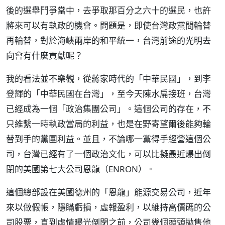
後的選舉鬥爭當中，去爭取那百分之六十的選民，也許
將來可以有執政的機會。問題是，即使台灣政黨間輪替
再輪替，對於海峽兩岸的和平統一，台灣前途的光明去
向會有什麼貢獻呢？
我的看法並不樂觀，從蔣家時代的「中華民國」，到李
登輝的「中華民國在台灣」，至今天陳水扁接班，台灣
已經成為一個「政治集團公司」。這個公司的存在，不
只維繫一時執政當局的利益，也是在野寄望爾後能夠輪
替到手的黨團利益。並且，不論哪一黨得手經營這個公
司，台灣已經有了一個政治文化，可以比擬最近爆出倒
閉的美國第七大公司恩龍（ENRON）。
這個總部設在美國德州的「恩龍」能源交易公司，近年
來以做假帳，隱瞞虧損，虛報盈利，以維持高價碼的公
司股票，直到虛情曝光倒閉之前，公司幾個頭頭拋售他