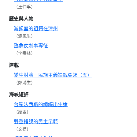
（王仲孚）
歷史與人物
游錫堃的祖籍在漳州
（添鳳生）
臨危仗劍事專征
（李壽林）
連載
變生肘腋－民族主義論戰突起（五）
（鄭鴻生）
海峽短評
台獨法西斯的總統出生論
（瘦叟）
雙重錯誤的民主示範
（文標）