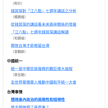
（熊玠）
錢其琛對「江八點」七週年講話之分析
（楊開煌）
從錢其琛的講話看未來兩岸關係的發展
「江八點」七週年錢其琛講話解讀
（毛鑄倫）
開放台灣才能根留台灣
（袁鶴齡）
中國統一
統一是中華民族復興的艱巨偉大過程
（章念馳）
全世界華僑華人推動中國和平統一大會
台灣事情
透視島內政治的局限性和短視性
曾志朗做錯了甚麼事？