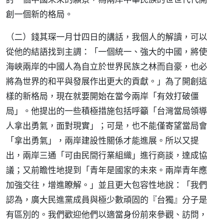
創一個新的格局。
（二）錢其琛一月廿四日的講話，我個人的解讀，可以
從他的結語找到主調：「一個統一、強大的中國，將使
海峽兩岸的中國人為自立於世界民族之林而自豪，也必
將為世界的和平與發展作出更大的貢獻。」為了開創這
樣的新格局，現在就要開始在當今兩岸「有效打破僵
局」。他提出的一些積極措施包括呼籲「台灣當局領導
人拿出勇氣，面對現實」；可是，也不能僅寄望當局會
「拿出勇氣」，兩岸建設性關係才能進展。所以又提
出，兩岸三通「可由民間行業組織」進行商談，達成協
議；又前瞻性地提到「青年是國家的未來。兩岸青年應
加強交往，增進瞭解。」並且更大包容性地說：「我們
認為，廣大民進黨成員與極少數頑固的『台獨』分子是
有區別的。我們歡迎他們以適當身份前來參觀、訪問，