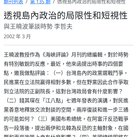
期刊列表
第 135 期
透視島內政治的局限性和短視性
透視島內政治的局限性和短視性
與王曉波筆談時勢 李哲夫
2002 年 3 月
王曉波教授作為《海峽評論》月刊的總編輯，對於時勢
有特別敏銳的反應，最近，他來函提出時事的四個要
點，邀我做點評論：（一）台灣島內的政黨選戰鬥爭，
民進黨在立法院贏得相對多數，但在野黨因此合作爭取
到立法院的正副院長，這對台灣政局會有什麼影響？
（二）錢其琛在「江八點」七週年發表的演講，對民進
黨善意地釋放交流對談的空間，兩岸復談和進一步三通
的可能如何？（三）美國布希總統，在阿富汗反恐戰爭
告一段落後，提出兩伊和北韓為反恐的主軸對象，在國