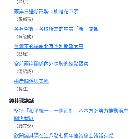
（熊玠）
兩岸三邊新形勢：柳暗花不明
（張麟徵）
各有盤算、各取所需的中美「新」關係
（陳毓鈞）
台灣不必過慮北京也別期望太高
（蔡瑋）
當前兩岸關係內外情勢的幾點觀察
（湯紹成）
兩岸關係與美國
（韓江）
錢其琛講話
堅持「和平統一、一國兩制」基本方針努力推動兩岸
關係發展
（錢其琛）
欣聞錢其琛在江八點七週年座談會上談話有感