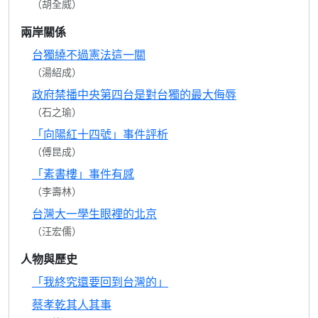
（胡全威）
兩岸關係
台獨繞不過憲法這一關
（湯紹成）
政府禁播中央第四台是對台獨的最大侮辱
（石之瑜）
「向陽紅十四號」事件評析
（傅昆成）
「素書樓」事件有感
（李壽林）
台灣大一學生眼裡的北京
（汪宏儒）
人物與歷史
「我終究還要回到台灣的」
蔡孝乾其人其事