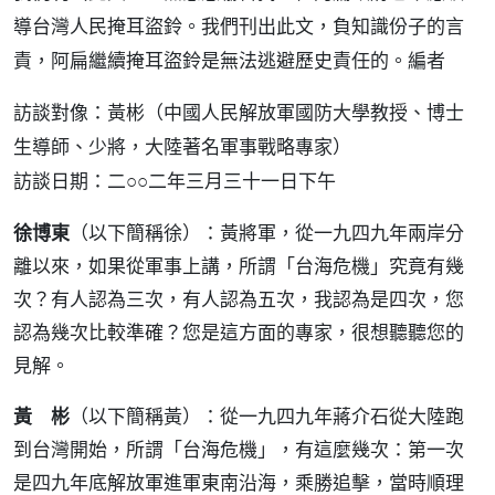
導台灣人民掩耳盜鈴。我們刊出此文，負知識份子的言
責，阿扁繼續掩耳盜鈴是無法逃避歷史責任的。編者
訪談對像：黃彬（中國人民解放軍國防大學教授、博士
生導師、少將，大陸著名軍事戰略專家）
訪談日期：二○○二年三月三十一日下午
徐博東
（以下簡稱徐）：黃將軍，從一九四九年兩岸分
離以來，如果從軍事上講，所謂「台海危機」究竟有幾
次？有人認為三次，有人認為五次，我認為是四次，您
認為幾次比較準確？您是這方面的專家，很想聽聽您的
見解。
黃 彬
（以下簡稱黃）：從一九四九年蔣介石從大陸跑
到台灣開始，所謂「台海危機」，有這麼幾次：第一次
是四九年底解放軍進軍東南沿海，乘勝追擊，當時順理