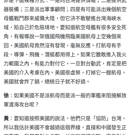
非是下面幾種方式：一是向台灣提供情報；二是提供武
器裝備；三是派出軍事顧問；四是有可能派出幾個航空
母艦戰鬥群來威懾大陸，但它決不敢駛進台灣海峽水
域，陷自己於危險境地。要知道航空母艦有很多安全死
角，有報導說一架俄國飛機飛臨美國航母上空幾個來
回，美國航母竟然沒有發現，毫無反應。打航母有手
段，導彈、飛機、潛艇都用得上。如果它膽敢進入我火
力範圍之內，有能力對付它。一旦對台動武，肯定是把
美國的介入考慮在內。美國很虛榮，打掉它一艘航母，
美國就會炸了鍋，總統日子就不好過。
徐
：如果美國不是派航母而是派一般的軍艦來阻撓解放
軍渡海攻台呢？
黃
：要知道按照美國的說法，他們只是「協防」台灣，
所以我估計美國不會越過這個界線，直接和中國發生正