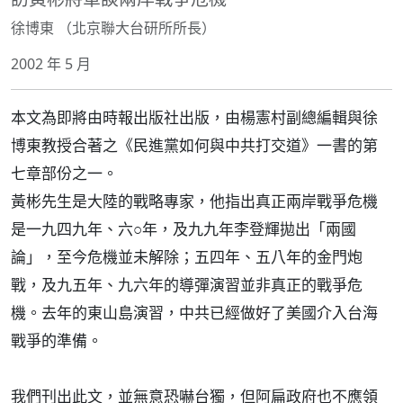
徐博東 （北京聯大台研所所長）
2002 年 5 月
本文為即將由時報出版社出版，由楊憲村副總編輯與徐
博東教授合著之《民進黨如何與中共打交道》一書的第
七章部份之一。
黃彬先生是大陸的戰略專家，他指出真正兩岸戰爭危機
是一九四九年、六○年，及九九年李登輝拋出「兩國
論」，至今危機並未解除；五四年、五八年的金門炮
戰，及九五年、九六年的導彈演習並非真正的戰爭危
機。去年的東山島演習，中共已經做好了美國介入台海
戰爭的準備。
我們刊出此文，並無意恐嚇台獨，但阿扁政府也不應領