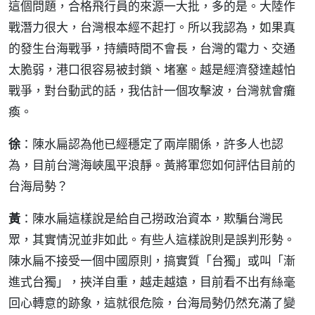
這個問題，合格飛行員的來源一大批，多的是。大陸作
戰潛力很大，台灣根本經不起打。所以我認為，如果真
的發生台海戰爭，持續時間不會長，台灣的電力、交通
太脆弱，港口很容易被封鎖、堵塞。越是經濟發達越怕
戰爭，對台動武的話，我估計一個攻擊波，台灣就會癱
瘓。
徐
：陳水扁認為他已經穩定了兩岸關係，許多人也認
為，目前台灣海峽風平浪靜。黃將軍您如何評估目前的
台海局勢？
黃
：陳水扁這樣說是給自己撈政治資本，欺騙台灣民
眾，其實情況並非如此。有些人這樣說則是誤判形勢。
陳水扁不接受一個中國原則，搞實質「台獨」或叫「漸
進式台獨」，挾洋自重，越走越遠，目前看不出有絲毫
回心轉意的跡象，這就很危險，台海局勢仍然充滿了變