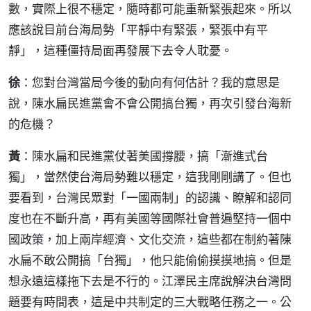
數，實際上很不穩定，隨時都可能重新緊張起來。所以
應該說目前台海局勢「平靜中有緊張，緊張中有平
靜」，這種僵持局面再發展下去令人耽憂。
徐
：您對台灣當局今後的動向有何估計？我的意思是
說，陳水扁民進黨會不會公開搞台獨，再次引發台海新
的危機？
黃
：陳水扁和民進黨仗著美國撐腰，搞「漸進式台
獨」，當然使台海局勢難以穩定，這我剛剛講了。但也
要看到，台灣民眾對「一國兩制」的認識、瞭解和認同
度也在不斷升高，再有美國等國際社會普遍堅持一個中
國政策，加上兩岸經濟、文化交流，這些都在制約著陳
水扁不敢公開搞「台獨」，他只能偷偷摸摸地搞。但是
想永遠這樣拖下去是不行的。江澤民主席說解決台灣問
題要有時間表，這是中共制定的三大戰略任務之一。公