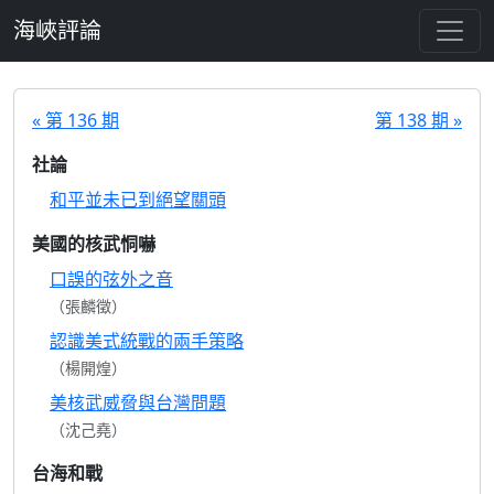
跳至主要內容
海峽評論
« 第 136 期
第 138 期 »
社論
和平並未已到絕望關頭
美國的核武恫嚇
口誤的弦外之音
（張麟徵）
認識美式統戰的兩手策略
（楊開煌）
美核武威脅與台灣問題
（沈己堯）
台海和戰