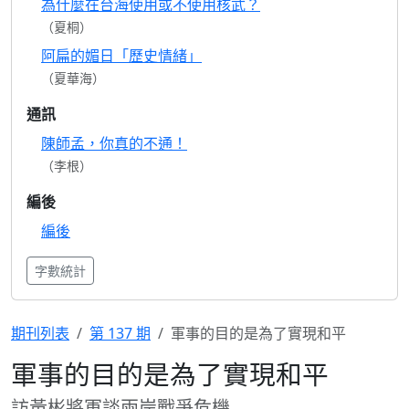
為什麼在台海使用或不使用核武？
（夏桐）
阿扁的媚日「歷史情緒」
（夏華海）
通訊
陳師孟，你真的不通！
（李根）
編後
編後
字數統計
期刊列表
第 137 期
軍事的目的是為了實現和平
軍事的目的是為了實現和平
訪黃彬將軍談兩岸戰爭危機