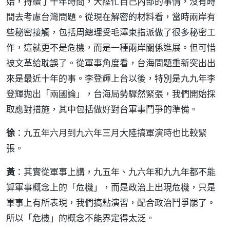
始，持續了十年時間，大陸忙自己內部的事情，沒有時
間去考慮台灣問題。從現在解密的材料看，當時兩岸有
些秘密接觸，包括周總理受毛澤東指派做了很多秘密工
作，這就更不是危機，而是一種兩岸關係進展。但可惜
被文革給耽誤了。從軍事角度看，台海問題重新突出出
來是最近十年的事。李登輝上台以後，特別是九九年李
登輝拋出「兩國論」，台海局勢驟然緊張，我們開始採
取應對措施，其中包括做好對台軍事鬥爭的準備。
徐
：九五年六月到九六年三月大陸搞軍演時也比較緊
張。
黃
：其實從軍事上講，九五年、九六年和九九年都不能
算軍事概念上的「危機」，而是政治上出現危機，只是
軍事上有所表現，我們搞點演習，配合政治鬥爭罷了。
所以「危機」的概念不能界定得太泛。