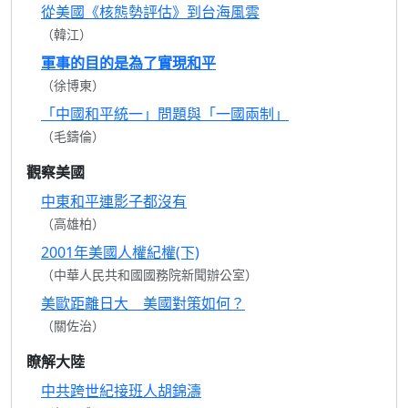
從美國《核態勢評估》到台海風雲
（韓江）
軍事的目的是為了實現和平
（徐博東）
「中國和平統一」問題與「一國兩制」
（毛鑄倫）
觀察美國
中東和平連影子都沒有
（高雄柏）
2001年美國人權紀權(下)
（中華人民共和國國務院新聞辦公室）
美歐距離日大 美國對策如何？
（關佐治）
瞭解大陸
中共跨世紀接班人胡錦濤