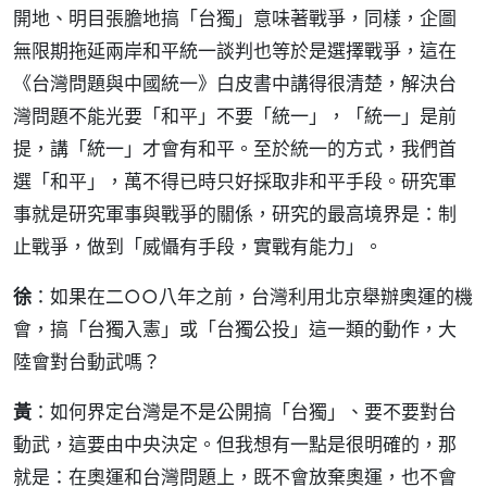
開地、明目張膽地搞「台獨」意味著戰爭，同樣，企圖
無限期拖延兩岸和平統一談判也等於是選擇戰爭，這在
《台灣問題與中國統一》白皮書中講得很清楚，解決台
灣問題不能光要「和平」不要「統一」，「統一」是前
提，講「統一」才會有和平。至於統一的方式，我們首
選「和平」，萬不得已時只好採取非和平手段。研究軍
事就是研究軍事與戰爭的關係，研究的最高境界是：制
止戰爭，做到「威懾有手段，實戰有能力」。
徐
：如果在二○○八年之前，台灣利用北京舉辦奧運的機
會，搞「台獨入憲」或「台獨公投」這一類的動作，大
陸會對台動武嗎？
黃
：如何界定台灣是不是公開搞「台獨」、要不要對台
動武，這要由中央決定。但我想有一點是很明確的，那
就是：在奧運和台灣問題上，既不會放棄奧運，也不會