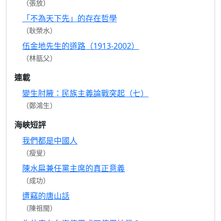
（張放）
「不為天下先」的存在哲學
（耿榮水）
伍金地先生的道路（1913-2002）
（林瓿父）
連載
變生肘腋：民族主義論戰突起（七）
（鄭鴻生）
海峽短評
我們都是中國人
（瘦叟）
陳水扁兼任黨主席的真正意義
（成功）
遭竊的唐山話
（陳祖閩）