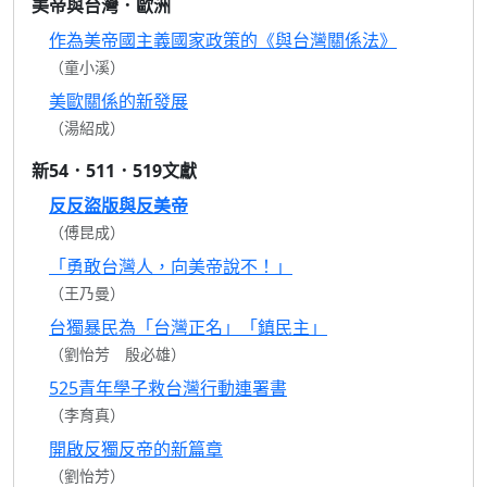
美帝與台灣．歐洲
作為美帝國主義國家政策的《與台灣關係法》
（童小溪）
美歐關係的新發展
（湯紹成）
新54．511．519文獻
反反盜版與反美帝
（傅昆成）
「勇敢台灣人，向美帝說不！」
（王乃曼）
台獨暴民為「台灣正名」「鎮民主」
（劉怡芳 殷必雄）
525青年學子救台灣行動連署書
（李育真）
開啟反獨反帝的新篇章
（劉怡芳）