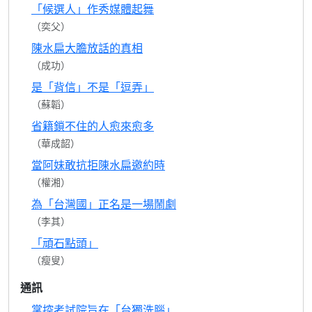
「候選人」作秀媒體起舞
（奕父）
陳水扁大膽放話的真相
（成功）
是「背信」不是「逗弄」
（蘇韜）
省籍鎖不住的人愈來愈多
（華成韶）
當阿妹敢抗拒陳水扁邀約時
（權湘）
為「台灣國」正名是一場鬧劇
（李其）
「頑石點頭」
（瘦叟）
通訊
掌控考試院旨在「台獨洗腦」