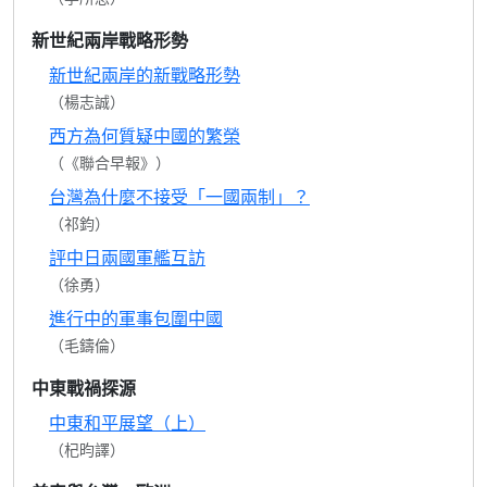
新世紀兩岸戰略形勢
新世紀兩岸的新戰略形勢
（楊志誠）
西方為何質疑中國的繁榮
（《聯合早報》）
台灣為什麼不接受「一國兩制」？
（祁鈞）
評中日兩國軍艦互訪
（徐勇）
進行中的軍事包圍中國
（毛鑄倫）
中東戰禍探源
中東和平展望（上）
（杞昀譯）