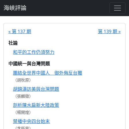
跳至主要內容
海峽評論
« 第 137 期
第 139 期 »
社論
和平的工作仍須努力
中國統一與台灣問題
團結全世界中國人 御外侮反台獨
（胡秋原）
胡錦濤訪美與台灣問題
（張麟徵）
剖析陳水扁新大陸政策
（楊開煌）
禁播中央四台始末
（李所思）