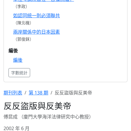
（李政）
如認同統一則必須聯共
（陳北機）
兩岸關係中的日本因素
（郭俊鉌）
編後
編後
字數統計
期刊列表
第 138 期
反反盜版與反美帝
反反盜版與反美帝
傅昆成 （廈門大學海洋法律研究中心教授）
2002 年 6 月