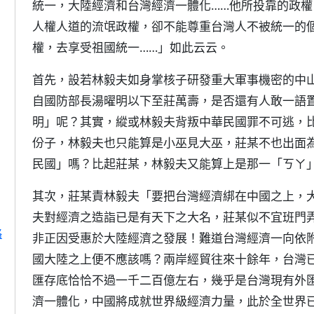
統一，大陸經濟和台灣經濟一體化……他所投靠的政權
人權人道的流氓政權，卻不能尊重台灣人不被統一的
權，去享受祖國統一……」如此云云。
首先，設若林毅夫如身掌核子研發重大軍事機密的中
自國防部長湯曜明以下至莊萬壽，是否還有人敢一語
明」呢？其實，縱或林毅夫背叛中華民國罪不可逃，
份子，林毅夫也只能算是小巫見大巫，莊某不也出面
民國」嗎？比起莊某，林毅夫又能算上是那一「ㄎㄚ
其次，莊某責林毅夫「要把台灣經濟綁在中國之上，
夫對經濟之造詣已是有天下之大名，莊某似不宜班門
略
非正因受惠於大陸經濟之發展！難道台灣經濟一向依
國大陸之上便不應該嗎？兩岸經貿往來十餘年，台灣
匯存底恰恰不過一千二百億左右，幾乎是台灣現有外
濟一體化，中國將成就世界級經濟力量，此於全世界