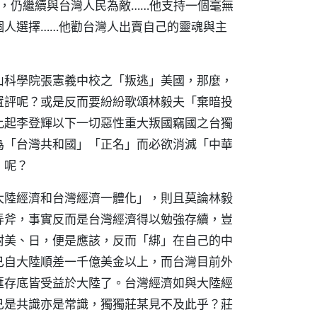
，仍繼續與台灣人民為敵……他支持一個毫無
個人選擇……他勸台灣人出賣自己的靈魂與主
山科學院張憲義中校之「叛逃」美國，那麼，
置評呢？或是反而要紛紛歌頌林毅夫「棄暗投
比起李登輝以下一切惡性重大叛國竊國之台獨
為「台灣共和國」「正名」而必欲消滅「中華
」呢？
大陸經濟和台灣經濟一體化」，則且莫論林毅
弄斧，事實反而是台灣經濟得以勉強存續，豈
附美、日，便是應該，反而「綁」在自己的中
已自大陸順差一千億美金以上，而台灣目前外
匯存底皆受益於大陸了。台灣經濟如與大陸經
已是共識亦是常識，獨獨莊某見不及此乎？莊