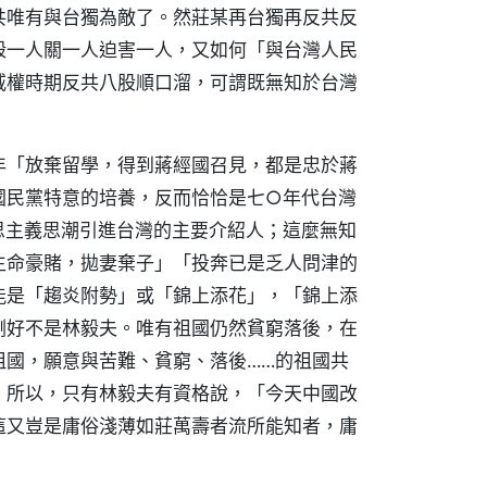
共唯有與台獨為敵了。然莊某再台獨再反共反
殺一人關一人迫害一人，又如何「與台灣人民
威權時期反共八股順口溜，可謂既無知於台灣
年「放棄留學，得到蔣經國召見，都是忠於蔣
國民黨特意的培養，反而恰恰是七○年代台灣
思主義思潮引進台灣的主要介紹人；這麼無知
生命豪賭，拋妻棄子」「投奔已是乏人問津的
能是「趨炎附勢」或「錦上添花」，「錦上添
剛好不是林毅夫。唯有祖國仍然貧窮落後，在
祖國，願意與苦難、貧窮、落後……的祖國共
。所以，只有林毅夫有資格說，「今天中國改
這又豈是庸俗淺薄如莊萬壽者流所能知者，庸