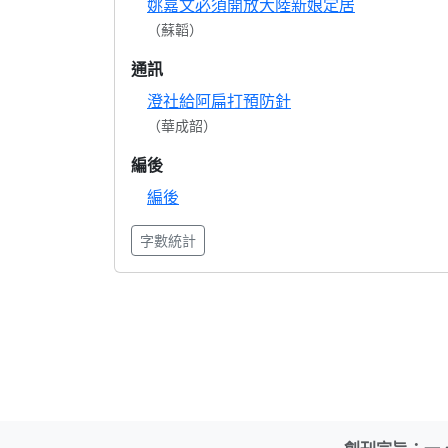
姚嘉文必須開放大陸新娘定居
（蘇韜）
通訊
澄社給阿扁打預防針
（華成韶）
編後
編後
字數統計