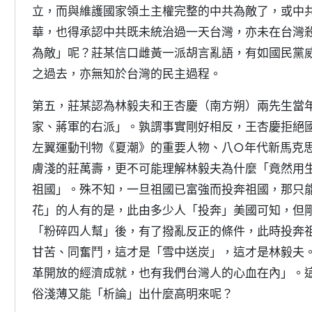
立，而與維護國家領土主權完整的中共為敵了，或中
華，也得承認中共既未統治過一天台灣，亦未在台灣
為敵」呢？莊某信口雌黃一派胡言亂語，有如國民黨
之過去，亦無知於台灣的民主過程。
第五，莊某認為林毅夫和王杏慶（南方朔）兩先生當
家、蔣軍的右派」。孰謂事實剛好相反，王杏慶拒絕
左翼運動刊物《夏潮》的重要人物、八○年代新馬克
膚淺的莊萬壽，更不可能理解林毅夫為什麼「竟然用
祖國」。殊不知，一旦祖國已富強而投奔祖國，那只
花」的人有的是，此由多少人「投奔」美國可知，但
「粉碎四人幫」後，有了撥亂反正的條件，此時投奔
甘苦、同奮鬥，這才是「雪中送炭」，這才是林毅夫
革開放的經濟成就，也有我們台灣人的心血在內」。
俗淺薄又能「析論」出什麼高明來呢？