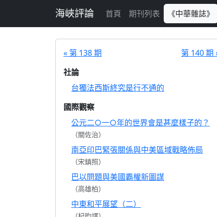
跳至主要內容
海峽評論
首頁
期刊列表
《中華雜誌》
« 第 138 期
第 140 期 
社論
台獨法西斯終究是行不通的
國際觀察
公元二○一○年的世界會是甚麼樣子的？
（關佐治）
南亞印巴緊張關係與中美區域戰略佈局
（宋鎮照）
巴以問題與美國霸權新圖謀
（高雄柏）
中東和平展望（二）
（杞昀譯）