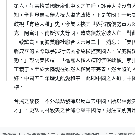
第六，莊某拾美國妖魔化中國之餘唾，誣蔑大陸沒有
知，全世界最毫無人權人道的政權，正是美國！一部
歧視「有色人種」史，今美國挾其世界獨霸優勢軍力
克、阿富汗、南斯拉夫等國，造成無數家破人亡，對
一致譴責。而據美聯社聯合國六月二十日消息：「美
將成立的國際戰爭罪行法庭豁免檢控美國人，又威脅
動。」證明美國這一「毫無人權人道的流氓政權」累
正義了。至於大陸現在雖然人權尚不完善，然大陸的
好。中國五千年歷史酷愛和平，此即中國之人道；中
權。
台獨之故技，不外藉題發揮以反華去中國，所以林毅
才」，更認同林毅夫之台灣心與中國情，對莊文別有