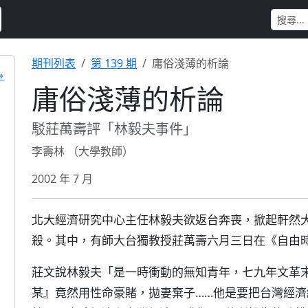
期刊列表
第 139 期
庸俗淺薄的析論
»
庸俗淺薄的析論
駁莊萬壽評「林毅夫事件」
李壽林 （大學教師）
2002 年 7 月
北大經濟研究中心主任林毅夫欲返台奔喪，掀起軒然
殺。其中，有師大台獨教授莊萬壽六月三日在《自由
莊文說林毅夫「是一時衝動的無知青年，七九年文革
某』竟然用性命豪賭，拋妻棄子……他是要把台灣經