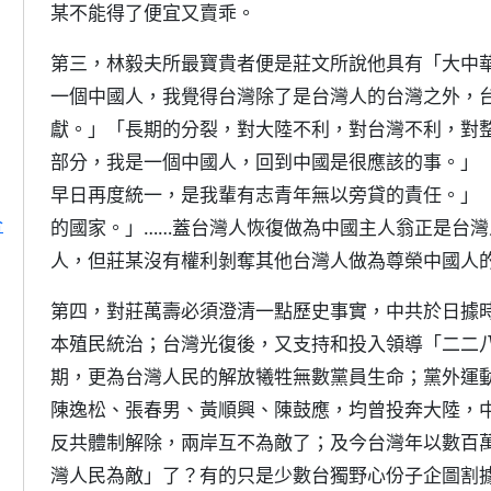
某不能得了便宜又賣乖。
第三，林毅夫所最寶貴者便是莊文所說他具有「大中
一個中國人，我覺得台灣除了是台灣人的台灣之外，
獻。」「長期的分裂，對大陸不利，對台灣不利，對
部分，我是一個中國人，回到中國是很應該的事。」
早日再度統一，是我輩有志青年無以旁貸的責任。」
合
的國家。」……蓋台灣人恢復做為中國主人翁正是台
人，但莊某沒有權利剝奪其他台灣人做為尊榮中國人
第四，對莊萬壽必須澄清一點歷史事實，中共於日據
本殖民統治；台灣光復後，又支持和投入領導「二二
期，更為台灣人民的解放犧牲無數黨員生命；黨外運
陳逸松、張春男、黃順興、陳鼓應，均曾投奔大陸，
反共體制解除，兩岸互不為敵了；及今台灣年以數百
灣人民為敵」了？有的只是少數台獨野心份子企圖割