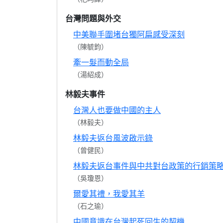
台灣問題與外交
中美聯手圍堵台獨阿扁感受深刻
（陳毓鈞）
牽一髮而動全局
（湯紹成）
林毅夫事件
台灣人也要做中國的主人
（林毅夫）
林毅夫返台風波啟示錄
（曾健民）
林毅夫返台事件與中共對台政策的行銷策
（吳瓊恩）
爾愛其禮，我愛其羊
（石之瑜）
中國意識在台灣起死回生的契機