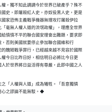
人權，獨不知此調調今於世界已破產乎？殊不
美國史，即屠殺紅人史，亦奴役黑人史，更是
以國家恐怖主義戰爭機器無理攻打屠殺伊拉
此「毫無人權人道的流氓政權」，理應全世界
國給憤憤不平的聯合國安理會出難題，要求即
說，否則美國就要停止參加聯合國維和行
犯的醜陋戰爭罪行，已經越來越不見容於國際
人權今日比昨日好，相信明日必將比今日更
國人於世界將日益活得有尊嚴，此即中國之人
夫之「人權與人道」成為犧牲。「吾意獨憐
用心之謬論不能無駁。◆