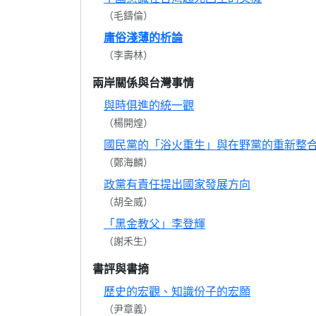
（毛鑄倫）
庸俗淺薄的析論
（李壽林）
兩岸關係與台灣事情
與時俱進的統一觀
（楊開煌）
國民黨的「浴火重生」與在野黨的重新整
（鄭海麟）
政黨有責任提出國家發展方向
（胡全威）
「黑金教父」李登輝
（謝禾生）
書評與書摘
歷史的宏觀、知識份子的宏願
（尹章義）