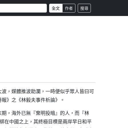
全文
作者
搜尋
大波，媒體推波助瀾，一時便似乎眾人皆曰可
時報》之《林毅夫事件析論》。
末期，海外已無『棄明投暗』的人，而『林
濟綁在中國之上，其終極目標是兩岸早日和平