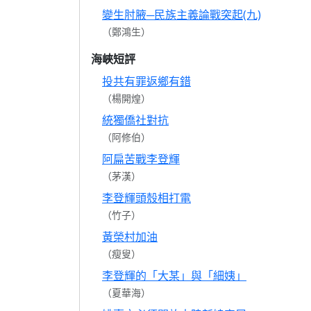
變生肘腋─民族主義論戰突起(九)
（鄭鴻生）
海峽短評
投共有罪返鄉有錯
（楊開煌）
統獨僑社對抗
（阿修伯）
阿扁苦戰李登輝
（茅漢）
李登輝頭殼相打電
（竹子）
黃榮村加油
（瘦叟）
李登輝的「大某」與「細姨」
（夏華海）