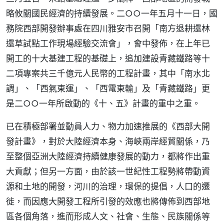
略攸關國民經濟的持續發展。二○○一年五月十一日，國
務院西部開發辦事處在四川雅安市召開「南方退耕還林
還草試點工作現場經驗交流會」，會中發佈，在上年已
開工的十大基建工程的基礎上，追加建設青藏鐵路等十
二項專案共三千億元人民幣的工程計畫，其中「南水北
調」、「西氣東運」、「西電東輸」及「青藏鐵路」更
是二○○一年所啟動的《十、五》計畫的重中之重。
已在積極部署並動員人力、物力加速推展的《西部大開
發計畫》，對於大陸經濟本身、海峽兩岸經貿關係，乃
至整個亞洲大陸經濟持續健康發展的動力，都將作出重
大貢獻；但另一方面，由於該一世紀性工程勢將帶動資
源和土地的開發，河川的治理，環保的提倡，人口的遷
徙，而因應大開發工程所引發的效應也將傳佈到西部地
區各個角落，進而形成人文、社會、生態、民族關係等