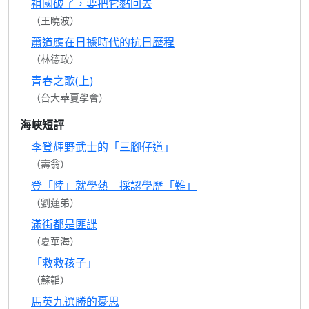
祖國破了，要把它黏回去
（王曉波）
蕭道應在日據時代的抗日歷程
（林德政）
青春之歌(上)
（台大華夏學會）
海峽短評
李登輝野武士的「三腳仔道」
（壽翁）
登「陸」就學熱 採認學歷「難」
（劉蓮弟）
滿街都是匪諜
（夏華海）
「救救孩子」
（蘇韜）
馬英九選勝的憂思