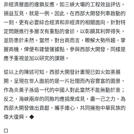
非經濟層面的連鎖反應，如三峽大壩的工程效益評估，
損益互見，就是一例。因此，在西部大開發列車啟動的
一刻，更有必要綜合經濟和非經濟的相關面向，針對特
定問題進行多層次有重點的會診，以彰顯其利弊得失，
並防患於未然。當然，對台商而言，瞭解大勢所趨，掌
握商機，俾便布建營運據點，參與西部大開發，同樣是
應予重視並加以研究的課題。
從以上的陳述可知，西部大開發計畫現已如火如荼展
開，呈現在世人面前的是一片壯闊而內容豐富的圖景，
作為炎黃子孫這一代的中國人對此當然不能無動於衷；
反之，海峽兩岸的同胞均應捐棄成見，盡一己之力，為
西部大開發做出貢獻，攜手連心，共同擁抱中華民族的
偉大復興。◆
□