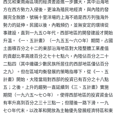
西北和東南兩區境的經濟差距進一步擴大，其中沿海地
方在西方勢力入侵後，更淪為殖民地經濟，與內陸的發
展完全脫節，號稱十里洋場的上海不過是西方列強海外
勢力的延伸。民國以後，內戰頻仍，並無安定的環境從
事建設，直到一九五○年代，西部地區的開發建設才開始
升溫。《一、五計畫》（一九五五～六○年）期間，占國
土面積百分之十二的東部沿海地區對大陸整體工業產值
的貢獻比率高達百分之七十七點六，內陸佔百分之二十
二點四（其中邊疆少數民族所居住的西部地區僅佔百分
之九）。但在區域均衡發展的策略指導下，從《一、五
計畫》開始，大陸當局對西部的投資已有百分之十八點
五；之後，上升的趨勢一直延續到《三、五計畫》實施
期間（一九六五～七○年），使得西部地區的投資資金佔
有率升高到百分之三十三點一；但隨後一路下滑。一九
七○年代末，以改革和開放為主軸優先發展經濟特區和東