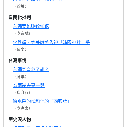
（徐策）
皇民化批判
台獨要能迷途知返
（李壽林）
李登輝、金美齡將入祀「靖國神社」乎
（瘦叟）
台灣事情
台獨究竟為了誰？
（陳卓）
為兩岸夫妻一哭
（皮介行）
陳水扁的嘴和他的「四張牌」
（李家泉）
歷史與人物