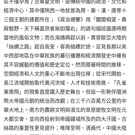
區不僅孕育了古華夏文明，是傳統中國的政治、文化和
經濟中心，其中僅陝西一地就曾為周、秦、漢、唐等十
三個王朝的建都所在；《資治通鑒》用「闔閭相望，桑
麻翳野，天下稱富庶者無如隴右」的語句描述盛唐時期
當地的風俗文物；而在海通興起以前，貫穿歐亞大陸的
「絲綢之路」起自長安，客商絡繹於途，足見長期以來
中西部地區在中華民族的蕃衍播遷和經濟開發史中確有
其不容撼動的價值和歷史定位。然而隨著時間的推移，
空間經濟和人文的重心不斷地出現位移；從宋代開始，
長江流域開始取代黃河流域，人才和技術南進，「孔雀
東南飛」的現象首度躍入歷史舞台。但這一形勢伴隨洲
際大帝國元朝的統治而改觀；在三千六百萬方公里的中
華大地上，南方的農耕文明與漠北的草原遊牧文明在元
大都交會，並向西投射到帝國疆域所及的四大汗國，古
絲路的重要性更見提升；唯降至明、清兩代，中國大陸