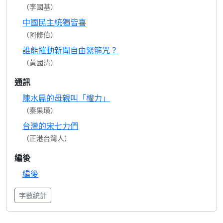
（李國基）
中國民主統獨皆喜
（阿修伯）
誰能摧動新聞自由緊箍咒？
（黃國清）
通訊
陳水扁的母親叫「權力」
（秦果璜）
台灣的宋七力們
（正港台灣人）
編後
編後
字數統計