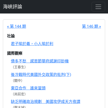
跳至主要內容
海峽評論
« 第 144 期
第 146 期 »
社論
君子喻於義，小人喻於利
國際觀察
債多不愁 感恩節華府感謝印鈔機
（王春生）
後冷戰時代美國外交政策的批判(下)
（關中）
東亞合作 誰來當頭
（尚前宏）
缺乏明確政治規劃 美國攻伊成天方夜譚
（鄭大誠）