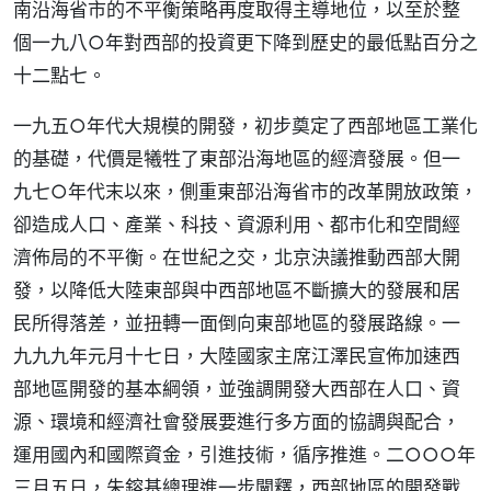
南沿海省市的不平衡策略再度取得主導地位，以至於整
個一九八○年對西部的投資更下降到歷史的最低點百分之
十二點七。
一九五○年代大規模的開發，初步奠定了西部地區工業化
的基礎，代價是犧牲了東部沿海地區的經濟發展。但一
九七○年代末以來，側重東部沿海省市的改革開放政策，
卻造成人口、產業、科技、資源利用、都市化和空間經
濟佈局的不平衡。在世紀之交，北京決議推動西部大開
發，以降低大陸東部與中西部地區不斷擴大的發展和居
民所得落差，並扭轉一面倒向東部地區的發展路線。一
九九九年元月十七日，大陸國家主席江澤民宣佈加速西
部地區開發的基本綱領，並強調開發大西部在人口、資
源、環境和經濟社會發展要進行多方面的協調與配合，
運用國內和國際資金，引進技術，循序推進。二○○○年
三月五日，朱鎔基總理進一步闡釋，西部地區的開發戰