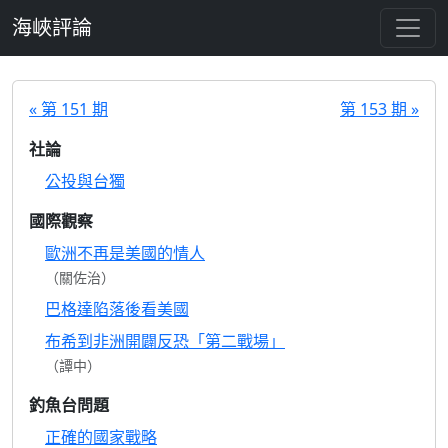
跳至主要內容
海峽評論
« 第 151 期
第 153 期 »
社論
公投與台獨
國際觀察
歐洲不再是美國的情人
（關佐治）
巴格達陷落後看美國
布希到非洲開闢反恐「第二戰場」
（譚中）
釣魚台問題
正確的國家戰略