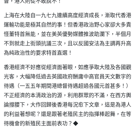
督，港人則從不敢說不！
上海在大陸自一九七九連續高度經濟成長，漸取代香港
運輸功能是極其自然的事！但香港政治野心家卻大多責
怪董特首無能，並在美英優勢媒體推波助瀾下，半個月
不到就走上街頭抗議三次，且以反國安法為主調再升高
為純政治性的要求特首直選！
香港經濟不好應從經濟面著眼，如應爭取大陸及各國觀
光客，大幅降低過去英國政府酬庸中高官員天文數字的
待遇（一五五年期間港總督待遇超過各國元首甚多！）
不正經濟的本清政治的源，利用群眾的不滿，在西方輿
論撐腰下，大作回歸後香港每況愈下文章，這是為港人
的利益著想呢？還是跟著老殖民主的指揮棒起舞，在等
待機會的新殖民主面前表功？◆