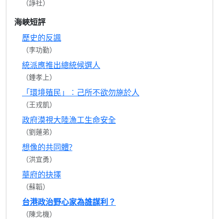
（諍社）
海峽短評
歷史的反諷
（李功勤）
統派應推出總統候選人
（鍾孝上）
「環境殖民」︰己所不欲勿施於人
（王戎凱）
政府漠視大陸漁工生命安全
（劉蓮弟）
想像的共同體?
（洪宜勇）
華府的抉擇
（蘇韜）
台港政治野心家為誰謀利？
（陳北機）