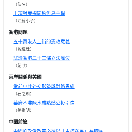
（佚名）
十項對策捍衛釣魚島主權
（江蘇小子）
香港問題
五十萬港人上街的憲政意義
（戴耀廷）
試論香港二十三條立法風波
（紀欣）
兩岸關係與美國
當前中共外交形勢與戰略思維
（石之瑜）
華府不准陳水扁點燃公投引信
（孫揚明）
中國前途
中國的政治改革必須以「主權在民」為指歸