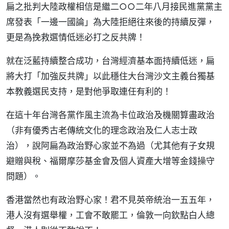
扁之批判大陸政權相信是繼二○○二年八月接民進黨黨主
席發表「一邊一國論」為大陸拒絕往來後的持續反彈，
更是為挽救選情低迷必打之反共牌！
就在泛藍持續整合成功，台灣經濟基本面持續低迷，扁
將大打「加強反共牌」以此穩住大台灣沙文主義台獨基
本教義選民支持，是對他爭取連任有利的！
在這十年台灣各黨作風主流為卡位政治及機關算盡政治
（非有優秀古老傳統文化的理念政治及仁人志士政
治），說阿扁為政治野心家並不為過（尤其他有子女規
避贈與稅、福爾摩莎基金會及個人資產大增等金錢操守
問題）。
香港當然也有政治野心家！君不見英帝統治一五五年，
港人沒有選舉權，工會不敢罷工，倫敦一向欽點白人總