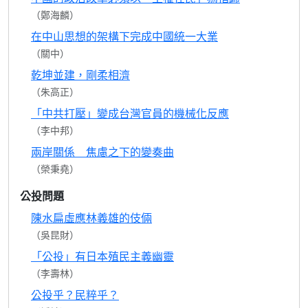
（鄭海麟）
在中山思想的架構下完成中國統一大業
（關中）
乾坤並建，剛柔相濟
（朱高正）
「中共打壓」變成台灣官員的機械化反應
（李中邦）
兩岸關係 焦慮之下的變奏曲
（榮秉堯）
公投問題
陳水扁虛應林義雄的伎倆
（吳昆財）
「公投」有日本殖民主義幽靈
（李壽林）
公投乎？民粹乎？