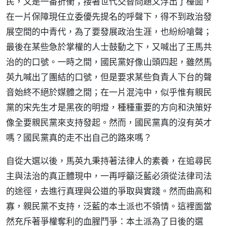
民，又是一番折衝；接著世代交替問題又浮出了檯面，
在一片保障現任立委優先提名的呼聲下，得不到政治發
展空間的中青代，為了要發展政治生涯，也紛紛嗆聲；
最後在某些急於掌權的人士鼓動之下，又喊出了王馬共
治的的口號。一時之間，國民黨好像山頭四起，雖然馬
英九喊出了團結的口號，但是要求某些負責人下台的聲
音始終不絕於媒體之間；在一片混沌中，似乎惟有親民
黨的宋先生才是黑夜的明燈，種種重要的方向和決策好
像全要親民黨來支持發起。然而，國民黨真的沒有英才
嗎？國民黨真的走不出自己的路來嗎？
自從大選以後，馬英九秉持著法律人的素養，在追尋民
主與法治的真正體現中，一再呼籲泛藍必須從法律司法
的途徑，去進行真理與公道的爭取與實踐。然而曲高和
寡，親民黨不支持，泛藍的本土派也不領情。這裡面當
然充斥著爭權奪利的血腥鬥爭：本土派為了日後的選