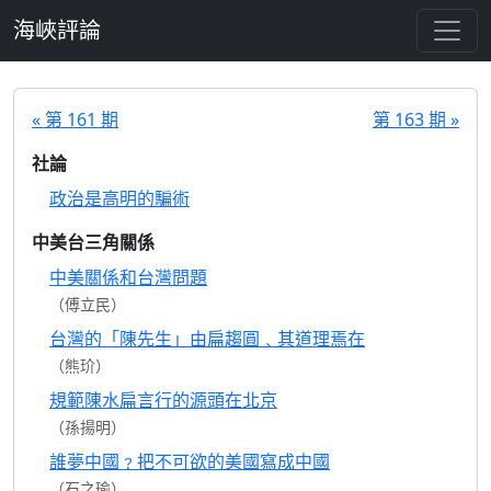
跳至主要內容
海峽評論
« 第 161 期
第 163 期 »
社論
政治是高明的騙術
中美台三角關係
中美關係和台灣問題
（傅立民）
台灣的「陳先生」由扁趨圓﹑其道理焉在
（熊玠）
規範陳水扁言行的源頭在北京
（孫揚明）
誰夢中國﹖把不可欲的美國寫成中國
（石之瑜）