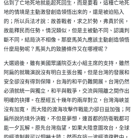
佔到了亡地死地就能起死回生，而是要看，這種亡地死
地的情境是主動激發創造領悟出來的，還是被迫陷入
的；所以兵法才說：故善戰者，求之於勢，弗責於民，
故能釋民而任勢。情況類似，但是主被動不同、認識判
斷不同，結局決不相像。那麼馬英九應該主動創造領悟
什麼局勢呢？馬英九的致勝條件又在哪裡呢？
大選過後，雖有美國眾議院亞太小組主席的支持，雖然
阿扁的就職演說沒有明白主張台獨，但是台灣的發展和
安全卻沒有得到保障，台海的和平仍難開展。台灣仍然
必須就統一與獨立，和平與戰爭，交流與隔離之間作出
明確的抉擇。在歷經五十幾年的兩岸對立，台灣海峽並
沒有加寬， 而大陸的渡海攻擊作戰能力卻日益加強；阿
扁所說的境外決戰，不但是夢想，連首都的防衛戰都可
能一夕瓦解。原先台灣指望，如果大陸意圖攻台，全球
的經濟制裁可以恫嚇大陸；然而在這一波經濟復甦中，