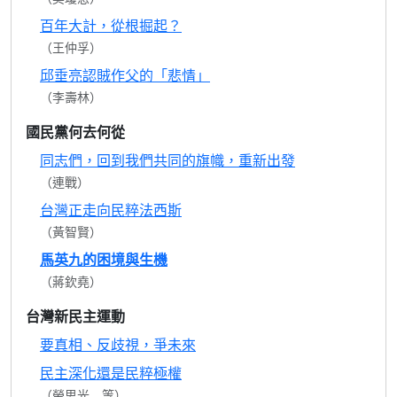
百年大計，從根掘起？
（王仲孚）
邱垂亮認賊作父的「悲情」
（李壽林）
國民黨何去何從
同志們，回到我們共同的旗幟，重新出發
（連戰）
台灣正走向民粹法西斯
（黃智賢）
馬英九的困境與生機
（蔣欽堯）
台灣新民主運動
要真相、反歧視，爭未來
民主深化還是民粹極權
（勞思光 等）