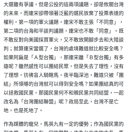
大選雖有爭議，但是公投的這兩項議題，卻是攸關台灣
的未來，而連宋卻帶領著泛藍的選民放棄了投票表達的
權利。第一項的軍火議題，連宋不敢主張「不同意」，
第二項的台海和平談判議題，連宋也不敢「同意」。既
不敢反對向美國採買軍火，又不敢放開腳步去和大陸談
判；就算連宋當選了，台灣的處境難道就比較安全嗎？
如果阿扁是「Ａ型台獨」，那連宋離「Ｂ型台獨」有多
遠呢？雖然感性可以團結民眾，但是失去了理性，沒有
了理想，彷彿盲人騎瞎馬，夜半臨深池，難道只被「團
結」所領導的台灣就可以得到安全嗎？如果團結真的可
以拯救國民黨，那國民黨何不和親民黨共同結盟，一起
改名為「台灣團結聯盟」呢？政局至此，台灣不是亡
地，也是死地了。
作為媒體的寵兒，馬英九有一定的優勢；作為國民黨的