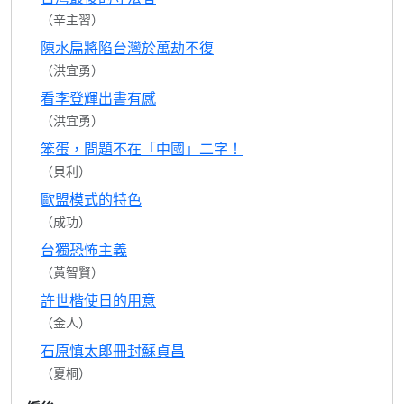
（辛主習）
陳水扁將陷台灣於萬劫不復
（洪宜勇）
看李登輝出書有感
（洪宜勇）
笨蛋，問題不在「中國」二字！
（貝利）
歐盟模式的特色
（成功）
台獨恐怖主義
（黃智賢）
許世楷使日的用意
（金人）
石原慎太郎冊封蘇貞昌
（夏桐）