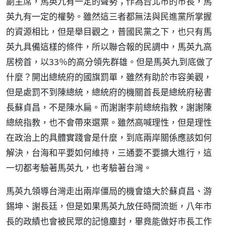
副主席，馬英九有一定的聲勢；作為台北市的市長，馬
英九有一定的權勢。雖然這三者都無法與民進黨所掌握
的資源相比，但是舉目觀之，普國民黨之下，也只有馬
英九具備這樣的條件，所以聯合報的民調中，馬英九高
居榜首，以33％的高分領先群雄。但是馬英九到底做了
什麼？開出總統府的國旗罰單，雖然有助於市容美觀，
但是處罰不到陳總統，總統府的機關首長是總統府秘書
長蘇貞昌，不是陳水扁。而謝謝李前總統指教，謝謝陳
總統指教，也不會帶來選票。雖然高喊理性，但是理性
在政治上的具體實踐會是什麼，到底兩岸關係應該如何
解決，台海和平要如何維持，三通要不要擴大進行，這
一切都考驗著馬英九，也考驗著台灣。
馬英九領導台灣走出兩岸僵局的機會遠大於蘇貞昌、游
錫坤、謝長廷，但是如果馬英九放任時間流逝，八年市
長的政績也會被民眾的記憶塵封，畢竟能做好市長工作