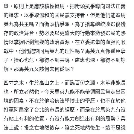
舉，原則上是應該積極挺馬，把街頭抗爭導向司法正義
的追求，以爭取溫和的國民黨支持者，但是他們能奉馬
英九為共主嗎？而街頭抗爭派，為了搶奪總統敗選後殘
存的政治舞台，勢必要以更盛大的行動來激發選民的熱
情以掌握所剩無幾的政治資源，在立委選舉的血腥割喉
戰中，他們能認同馬英九的理性嗎？馬英九真像孤臣孽
子，操心也危，卻得不到共鳴，慮患也深，卻得不到諒
解。那馬英九又該何去何從呢？
四寸之木，生於高山之上，而臨百仞之淵，木莖非能長
也，所立者然也。今天馬英九能不能帶領國民黨走出困
境的因素，不在於他哈佛法學博士的學歷，也不在於他
打贏阿扁當了台北的市長的經歷，而是在於馬英九有沒
有站上有利的位置，有沒有能力創造出有利的局勢？兵
法上說：投之亡地然後存，陷之死地然後生。這不是說