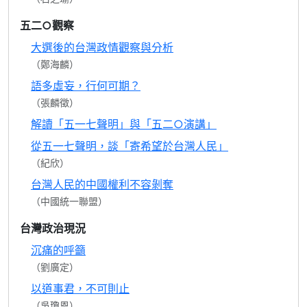
五二○觀察
大選後的台灣政情觀察與分析
（鄭海麟）
語多虛妄，行何可期？
（張麟徵）
解讀「五一七聲明」與「五二○演講」
從五一七聲明，談「寄希望於台灣人民」
（紀欣）
台灣人民的中國權利不容剝奪
（中國統一聯盟）
台灣政治現況
沉痛的呼籲
（劉廣定）
以道事君，不可則止
（吳瓊恩）