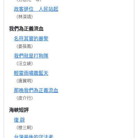
政客退位 人民站起
（林深靖）
我們為正義流血
名符其實的暴警
（姜葆鳳）
我們就是打狗隊
（汪立峽）
輕雷雨嘯震藍天
（唐翼明）
那晚我們為正義流血
（皮介行）
海峽短評
復 辟
（棣三軻）
台灣最後的守法者