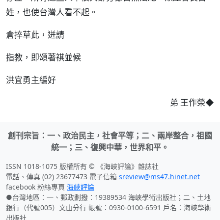
姓，也使台灣人看不起。
倉捽草此，迸請
指教，即頌著祺並候
洪宜勇主編好
弟 王作榮◆
創刊宗旨：一、政治民主，社會平等；二、兩岸整合，祖國
統一；三、復興中華，世界和平。
ISSN 1018-1075 版權所有 © 《海峽評論》雜誌社
電話、傳真 (02) 23677473 電子信箱
sreview@ms47.hinet.net
facebook 粉絲專頁
海峽評論
●台灣地區：一、郵政劃撥：19389534 海峽學術出版社；二、土地
銀行（代號005）文山分行 帳號：0930-0100-6591 戶名：海峽學術
出版社