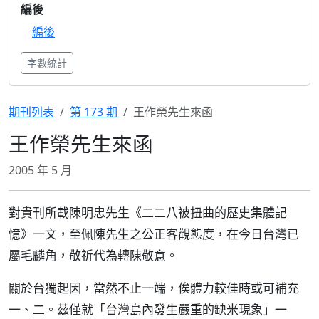
編後
編後
字數統計
期刊列表
第 173 期
王作榮先生來函
王作榮先生來函
2005 年 5 月
對貴刊所載陳明忠先生《二二八被扭曲的歷史集體記
憶》一文，至佩陳先生之公正客觀態度，在今日台灣已
屬毛麟角，敬祈代為轉陳敬意。
關於台獨起因，當然不止一端，俟體力較佳時或可補充
一、二。茲僅就「台灣島內發生嚴重的缺米現象」一