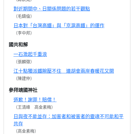
對近期間中、日關係問題的若干觀點
（毛鑄倫）
日本對「台灣高鐵」與「京滬高鐵」的運作
（李中邦）
國共和解
一石激起千重浪
（張麟徵）
江十點獨派鐵腕壓不住 連胡會兩岸春暖花又開
（陳建仲）
參拜靖國神社
道歉！謝罪！賠償！
（王清峰 高金素梅）
日與夜不能並存：加害者和被害者的靈魂不可能和平
共存
（高金素梅）