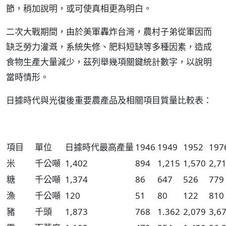
節，稍加說明，或可使真相更為明白。
二次大戰期間，由於美軍轟炸台灣，農村子弟從軍因而
缺乏勞力灌溉，系統失修、肥料短缺等多種因素，造成
食物生產大量減少，茲列舉幾項關鍵統計數字，以說明
當時情形。
日據時代與光復後重要農產品及相關項目質量比較表：
項目
單位
日據時代最高產量
1946
1949
1952
197
米
千公噸
1,402
894
1,215
1,570
2,7
糖
千公噸
1,374
86
647
526
779
漁
千公噸
120
51
80
122
810
豬
千頭
1,873
768
1.362
2,079
3,6