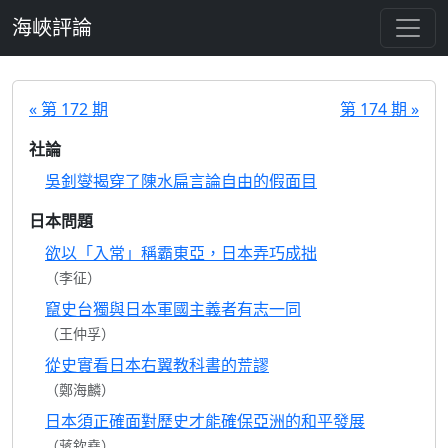
跳至主要內容
海峽評論
« 第 172 期
第 174 期 »
社論
吳釗燮揭穿了陳水扁言論自由的假面目
日本問題
欲以「入常」稱霸東亞，日本弄巧成拙
（李征）
竄史台獨與日本軍國主義者有志一同
（王仲孚）
從史實看日本右翼教科書的荒謬
（鄭海麟）
日本須正確面對歷史才能確保亞洲的和平發展
（蔣欽堯）