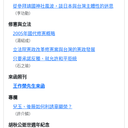
從參拜靖國神社風波，談日本與台灣主體性的迷思
（李功勤）
修憲與立法
2005年國代修憲概略
（湯紹成）
立法院憲政改革修憲案與台灣的憲政發展
只要承諾反獨、就允許和平拒統
（石之瑜）
來函照刊
王作榮先生來函
專欄
兒玉、後籐如何利誘辜顯榮？
（許介鱗）
胡秋公逝世週年紀念