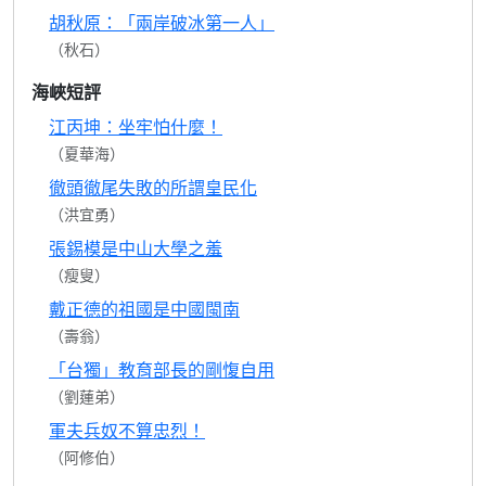
胡秋原：「兩岸破冰第一人」
（秋石）
海峽短評
江丙坤：坐牢怕什麼！
（夏華海）
徹頭徹尾失敗的所謂皇民化
（洪宜勇）
張錫模是中山大學之羞
（瘦叟）
戴正德的祖國是中國閩南
（壽翁）
「台獨」教育部長的剛愎自用
（劉蓮弟）
軍夫兵奴不算忠烈！
（阿修伯）