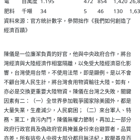
電
百萬度
1.195
472
854
1,420
26,
肥料
千噸
34
5
46
130
1,6
資料來源：官方統計數字，參閱拙作《我們如何創造了
經濟百蹟》
陳儀是一位廉潔負責的好官，他與中央政府合作，將台
灣經濟與大陸經濟作相當隔離，以免受大陸經濟惡化影
響，台灣使用台幣，不使用法幣，即是顯例。是以不會
不顧台灣人民生計，將台灣食用物資輸往大陸。如有，
亦必是交換更重要大陸物資。陳儀在台灣之失敗，關鍵
因素有二：（一）全世界參加戰爭國家除美國外，都是
大量失業，生產減少，人民窮困；（二）來台軍人、特
務、黨工，貪污內鬥，陳儀無權力節制，再加上一部分
政府行政官員及偽政府官員掩蓋身份來台避罪者，品質
亦差。所有這些人中很大部分都目無法紀，欺壓善良百