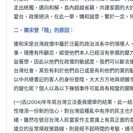
走出統獨，邁向和解，島內超越省籍，共建家園的大
愛台，政策絕決，在此一舉，媾和誠意，繫於一念，
二、連宋登「陸」的原因：
連和宋是台灣政壇中屬於泛藍的政治派系中的領導人
事，理應有所顧忌，縱使他們本人已經沒有參選的壓
益著想，因此以他們在政壇的敏感度，我們可以斷言
台灣社會，某些有利於他們自已或是有利他們的黨的
以中共總書記的客人的身份登陸，大大方方地與胡握
的變化呢？個人以為以下幾個事件可能具有相當的關
(一)去(2004)年年底台灣立法委員選舉的結果，此
性增添一份新的信心，對台灣這種亂中有序的民主也
緒，雖然在號召台灣人民當家作主意識上有其正面的
遠交的反常規政策路線，則是經不起時間的考驗，通