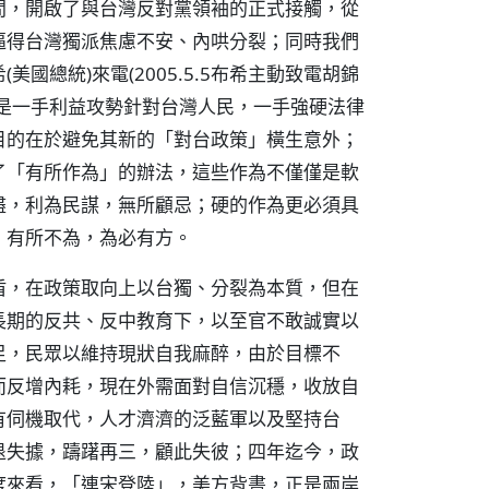
間，開啟了與台灣反對黨領袖的正式接觸，從
逼得台灣獨派焦慮不安、內哄分裂；同時我們
國總統)來電(2005.5.5布希主動致電胡錦
是一手利益攻勢針對台灣人民，一手強硬法律
目的在於避免其新的「對台政策」橫生意外；
了「有所作為」的辦法，這些作為不僅僅是軟
盡，利為民謀，無所顧忌；硬的作為更必須具
，有所不為，為必有方。
盾，在政策取向上以台獨、分裂為本質，但在
長期的反共、反中教育下，以至官不敢誠實以
足，民眾以維持現狀自我麻醉，由於目標不
而反增內耗，現在外需面對自信沉穩，收放自
有伺機取代，人才濟濟的泛藍軍以及堅持台
退失據，躊躇再三，顧此失彼；四年迄今，政
度來看，「連宋登陸」，美方背書，正是兩岸