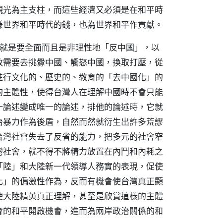
觀光為主支柱，而這些經濟又必須是在和平時
賺世界和平時代的錢，也為世界和平作貢獻。
，就是要全面而且是非理性地「反中國」，以
政需要去挑釁中國、觸怒中國，換取打壓，從
進行文化的、歷史的、教育的「去中國化」的
的主體性，使得台灣人在理解中國時不會只能
一論述變成唯一的論述，排他的論述時，它就
治暴力作為後盾，自然而然就衍生出許多荒謬
台灣社會失去了反省的能力，把多元的社會窄
灣社會，就不得不將精力放置在內鬥和內耗之
「陸」和大陸新一代領導人務實的表現，促使
化」的偏激性作為，反而有機會使台灣真正顯
使大陸精英真正理解，甚至是欣賞這樣的主體
會的和平開啟機會，進而為兩岸政治關係的和