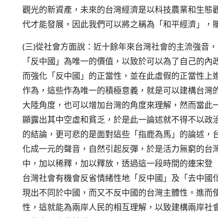
觀光的新資產，未來的台灣經濟是以科技農業和生態
代才能發展，因此我們可以將之稱為「和平經濟」，
(三)從社會方面說：近十餘年來台灣社會的主流強音
「反中國」為唯一的價值，以致於可以為了自己的內
而強化「反中國」的正當性，並在此虛假的正當性上
作為，這些作為唯一的積極意義，就是可以建構台灣
大陸角度，也可以增加台灣的角度來理解，然而當此
顯露出其中空虛和貧乏，於是此一論述就不得不以政
的結論，更可悲的是面對這些「指鹿為馬」的論述，
化成一元的聲音，自然引起反彈，於是活力無窮的台
中，加以稀釋，加以釋放，透過這一段時間的連宋登
台灣社會有機會反省情緒性地「反中國」及「去中國
現出不同於中國，而又不反中國的台灣主體性。進而
性，這就能為兩岸人民的相互理解，以致建構兩岸社