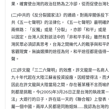
果，確實使台灣的政治狂熱為之冷卻，從而促使台灣
(二)中共的《反分裂國家法》的通過，對兩岸關係投
共《五一七聲明》的法律化，《五一七聲明》最明確
兩條路：「反獨」或是「分裂」，亦即「和平」或是
以固定，台灣人民對該法中的「非和平手段」雖然有
灣民眾必須認真思考，台海之間幾代人的戰爭與和平
客觀現實，無論選擇的途徑為何，和平途徑都是值得
聲。
(三)許文龍「三二六聲明」的效應，許文龍是一名商
九十年代起在大陸江蘇省投資設廠，因經營得法，而
因此在許文龍與大陸當局之間，存在著某種不言而喻
則都是挑戰，今(2005)年3月26日正是台灣的執政
法」大遊行的日子，許在這一天的《聯合報》上發表
屬一個中國，兩岸人民都是同胞姐妹……我認為台灣