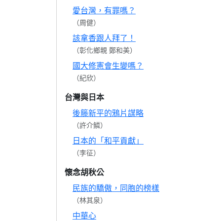
愛台灣，有罪嗎？
（周健）
該拿香跟人拜了！
（彰化鄉親 鄭和美）
國大修憲會生變嗎？
（紀欣）
台灣與日本
後籐新平的鴉片謀略
（許介鱗）
日本的「和平貢獻」
（李征）
懷念胡秋公
民族的驕傲，同胞的榜樣
（林其泉）
中華心