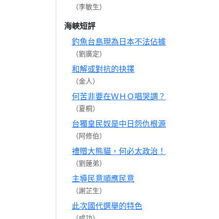
（李敏生）
海峽短評
釣魚台島現為日本不法佔據
（劉廣定）
和解或對抗的抉擇
（金人）
何苦非要在ＷＨＯ唱哭調？
（夏桐）
台獨皇民奴是中日怨仇根源
（阿修伯）
禮贈大熊貓，何必太政治！
（劉蓮弟）
主導民意順應民意
（謝芷生）
此次國代選舉的特色
（成功）