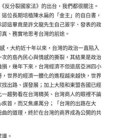
和《反分裂國家法》的出台，我們都很關注。
」這位長期培植陳水扁的「金主」的自白書，
承認這畢竟是許文龍先生自己簽字、發表的政
認真、務實地思考台灣的前途。
機感，大約近十年以來，台灣的政治一直陷入
一次的島內民心與情感的撕裂，其結果是政治
蝕損，幾年下來，台灣經濟不但退居亞洲四小
時，世界的經濟一體化的進程越來越快，世界
家找出路、謀發展；加上大陸和東盟各國已經
此一趨勢看在台灣精英、台灣商人的眼裡不論
心疾首，而又焦慮萬分；「台灣的出路在大
扭曲的道理，終於在台灣的商界成為公開的共
常識。