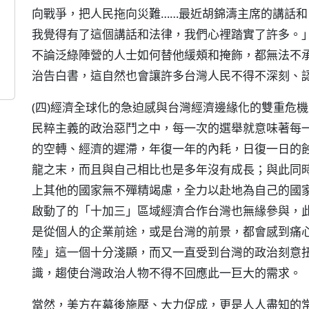
向戰爭，把人民拖向災難……最近胡錦濤主席的講話
我覺得有了這個講話和法律，我們心裡踏實了許多。
不論泛綠陣營的人士如何替他緩頰和掩飾，都無法不
治告白書，這自然也會讓許多台灣人民不得不深刻、
(四)經濟全球化的急迫感與台灣經濟邊緣化的雙重危
民粹主義的政治惡鬥之中，每一次的選舉就意味著每
的空轉、經濟的遲滯，年復一年的內耗，日復一日的
龍之末，而且與自己相比也是多年沒有成長；與此同
上其他的國家無不殫精竭慮，全力以赴地為自己的國
啟動了的「十加三」區域經濟合作台灣也無緣參與，
是從個人的企業前途，或是台灣的前景，都會感到痛
陸」這一個十分淺顯，而又一直受到台灣的政治刻意
識，趨使台灣政治人物不得不回應此一巨大的需求。
當然，美方在幕後施壓、大力促成，更是人人盡知的