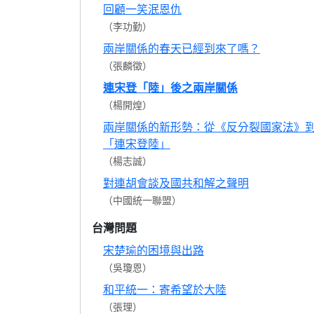
回顧一笑泯恩仇
（李功勤）
兩岸關係的春天已經到來了嗎？
（張麟徵）
連宋登「陸」後之兩岸關係
（楊開煌）
兩岸關係的新形勢：從《反分裂國家法》
「連宋登陸」
（楊志誠）
對連胡會談及國共和解之聲明
（中國統一聯盟）
台灣問題
宋楚瑜的困境與出路
（吳瓊恩）
和平統一：寄希望於大陸
（張理）