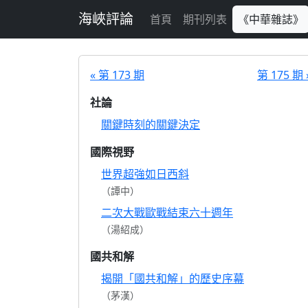
跳至主要內容
海峽評論
首頁
期刊列表
《中華雜誌》
« 第 173 期
第 175 期 
社論
關鍵時刻的關鍵決定
國際視野
世界超強如日西斜
（譚中）
二次大戰歐戰結束六十週年
（湯紹成）
國共和解
揭開「國共和解」的歷史序幕
（茅漢）