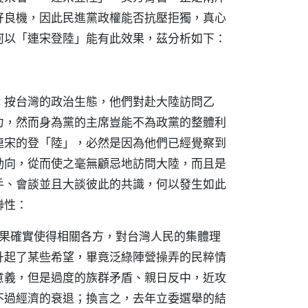
好良機，因此民進黨政權能否抗壓拒獨，真心
何以「連宋登陸」能有此效果，茲分析如下：
，按台灣的政治生態，他們對赴大陸訪問乙
力，然而身為黨的主席豈能不為政黨的整體利
連宋的登「陸」，必然是因為他們已經覺察到
動向，從而使之毫無顧忌地訪問大陸，而且是
手、會談並且大談彼此的共識，何以發生如此
聯性：
一結果確實使得相關各方，對台灣人民的集體理
升起了某些希望，畢竟泛綠陣營操弄的民粹情
意義，但是過度的族群矛盾、親日反中，近攻
不過經濟的衰退；換言之，去年立委選舉的結