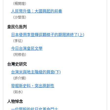
（楊開煌）
人民幣升值：大國興起的前奏
（沙堅恆）
皇民化批判
日本使用李登輝這顆棋子的期限將終了(上)
（李征）
今日台灣皇民文學
（阿修伯）
台灣史研究
台灣米與地主階級的興衰(下)
（許介鱗）
發掘新史料，突出原創性
（如水）
人物悼念
一位堅毅的抗日女革命鬥士