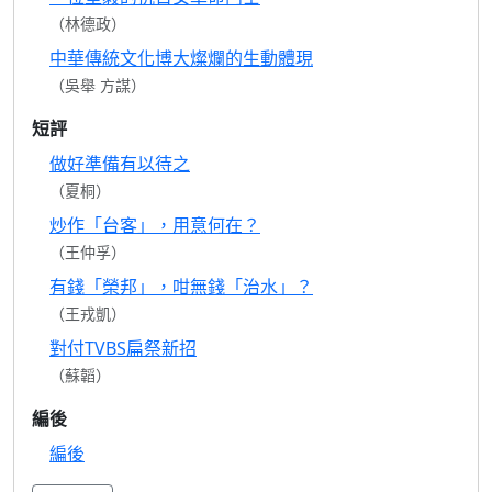
（林德政）
中華傳統文化博大燦爛的生動體現
（吳舉 方謀）
短評
做好準備有以待之
（夏桐）
炒作「台客」，用意何在？
（王仲孚）
有錢「榮邦」，咁無錢「治水」？
（王戎凱）
對付TVBS扁祭新招
（蘇韜）
編後
編後