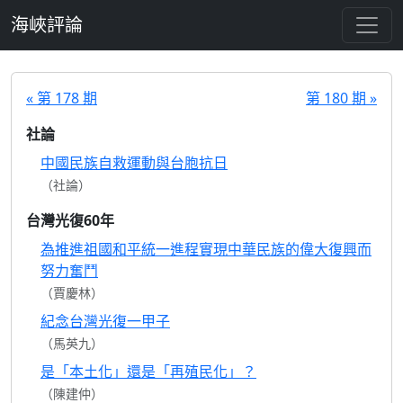
跳至主要內容
海峽評論
« 第 178 期
第 180 期 »
社論
中國民族自救運動與台胞抗日
（社論）
台灣光復60年
為推進祖國和平統一進程實現中華民族的偉大復興而
努力奮鬥
（賈慶林）
紀念台灣光復一甲子
（馬英九）
是「本土化」還是「再殖民化」？
（陳建仲）