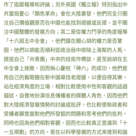
作了追蹤報導和評論；另外英國《獨立報》特別指出中
共當局憂心「顏色革命」會在大陸暴發，他們完全只關
注自己價值觀是否在中國也能找到證據或反證，並不關
注中國整體的發展方向；其二是從權力鬥爭的角度報導
「十六屆五中全會」，他們還在關心胡的權力是否鞏
固，他們以胡能否順利從政治局中排除上海幫的人馬，
提拔自己「共青團」中央的班底作標誌，甚至說胡在五
中全會上挫敗，因而無心慶祝「神六」的成功，他們是
用自己的舊眼鏡在新中國尋找老證據，以便自得其樂。
站在經濟角度的立場，相對比較使用中性和客觀的話語
描述，自覺地扮演信息傳播者的媒體人角色，因而他們
對大陸經濟發展情勢的討論或批評，也比較使執政者和
受播者願意面對他們所發掘的問題和思考他們的批判。
同時也因為他們相對客觀，因而也比較真正意識到「十
一五規劃」的方向，是在以科學發展的方式來達到和諧