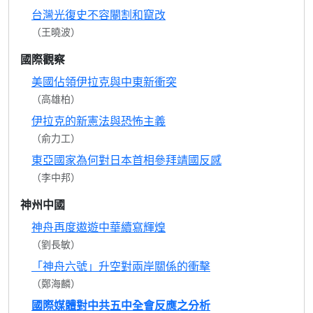
台灣光復史不容閹割和竄改
（王曉波）
國際觀察
美國佔領伊拉克與中東新衝突
（高雄柏）
伊拉克的新憲法與恐怖主義
（俞力工）
東亞國家為何對日本首相參拜靖國反感
（李中邦）
神州中國
神舟再度遨遊中華續寫輝煌
（劉長敏）
「神舟六號」升空對兩岸關係的衝擊
（鄭海麟）
國際媒體對中共五中全會反應之分析