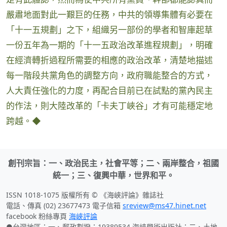
嚴肅地面對此一艱巨的任務，中共的領導集體有必要在
「十一五規劃」之下，組織另一部份的學者和智庫起草
一份五年為一期的「十一五政治改革進程規劃」，明確
在經濟轉折過程所需要的相應的政治改革，清楚地描述
每一階段共黨角色的調整方向，政府職能整合的方式，
人大責任強化的力度，再配合目前已在試點的黨內民主
的作法，則大陸改革的「卡夫丁峽谷」才有可能穩定地
跨越。◆
創刊宗旨：一、政治民主，社會平等；二、兩岸整合，祖國
統一；三、復興中華，世界和平。
ISSN 1018-1075 版權所有 © 《海峽評論》雜誌社
電話、傳真 (02) 23677473 電子信箱
sreview@ms47.hinet.net
facebook 粉絲專頁
海峽評論
●台灣地區：一、郵政劃撥：19389534 海峽學術出版社；二、土地