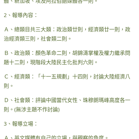
體、新加坡、埃及阿拉伯語媒體各一則。
2、報導內容：
Ａ、總類目共三大類：政治類廿則，經濟類廿一則，政
治經濟類三則，社會類二則。
Ｂ、政治類：顏色革命二則，胡錦濤掌權及權力繼承問
題十二則，現階段大陸民主化批判六則。
Ｃ、經濟類：「十一五規劃」十四則，討論大陸經濟八
則。
Ｄ、社會類：評論中國當代女性、珠穆朗瑪峰高度各一
則。(無涉主題不作討論)
3、報導立場：
Ａ、英文媒體有自己的立場，與觀察的角度。