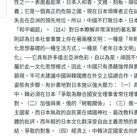
性之一。表面看起來，日本人和善、文雅、刻板、順
義；它是一個真正的危險之國。現在日本領導者正在
失去在亞洲的領先地位。所以，中國不打敗日本，日
「和平崛起」。
對日本瞭解非常深刻的著名軍事學家
〔註4〕
則認為日本社會事實上存在著兩種文明：一種是「年
化思想基礎的一種生活方式；一種是「老年日本文明
化」──它具有許多遠古亞洲色彩，自以為是，頑固
屬於此一文化思想模式。因此，中國只有憑藉強悍與
藐視。平可夫建議中國與韓國應在外交上協調合作，
姿態有步驟、有計畫地對日本施以強大壓力：（一）
中、韓必須在日本「爭取為聯合國安全理事會常任理
對。（二）加強與美、俄的「統戰關係」；（三）進
主國家，而日本執政的自民黨在靖國神社、篡改教科
體的批評，而年輕的日本文化群深受自由主義思想的
結、爭取的對象。（四）經濟上，中韓決定國家去向