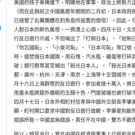
美國的核子傘掩護下，明確地在軍事、政治上將勢力
（而在此稍前之中國舊歷年期間的二月初，日本政府
已接管了右翼團體在釣魚島所設置的燈塔）。因此，
襲
人對日本的新仇舊恨，一齊湧上心頭。四月十日，北
行反日遊行示威，不但喊出了「打倒日本」、「抵制
「勿忘國恥」、「小泉可恥」、「日本可恥」等口號
時，還焚燒日本國旗，用石塊、汽水瓶、雞蛋等打碎
破；遊行群眾甚至喊出「殺光日本人」、「殺光日本
都、廣州、杭州、天津、南京、上海等十五個城市，
月十六日上海群眾的反日遊行，參加者達十萬人，將
用墨水瓶將館外牆砸的五顏十色，門窗玻璃也被打破
四月十七日，日本外相町村信孝與中國外交部長李肇
顯，町村開口要求中國對反日遊行道歉，李肇星則斷
錯誤所致，中國並無錯誤，責任不在中國。雙方不歡
所以，時至今日，當此中國在經濟與軍事上已經和平