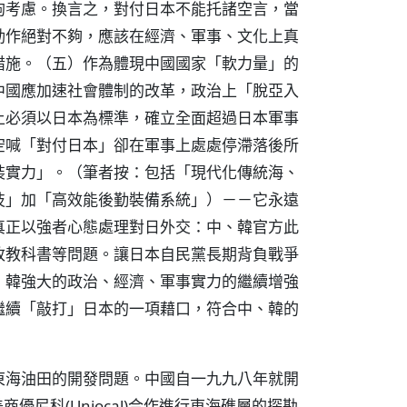
鉤考慮。換言之，對付日本不能托諸空言，當
動作絕對不夠，應該在經濟、軍事、文化上真
措施。（五）作為體現中國國家「軟力量」的
中國應加速社會體制的改革，政治上「脫亞入
上必須以日本為標準，確立全面超過日本軍事
空喊「對付日本」卻在軍事上處處停滯落後所
裝實力」。（筆者按：包括「現代化傳統海、
技」加「高效能後勤裝備系統」）－－它永遠
真正以強者心態處理對日外交：中、韓官方此
改教科書等問題。讓日本自民黨長期背負戰爭
、韓強大的政治、經濟、軍事實力的繼續增強
繼續「敲打」日本的一項藉口，符合中、韓的
東海油田的開發問題。中國自一九九八年就開
尼科(Uniocal)合作進行東海礁層的探勘