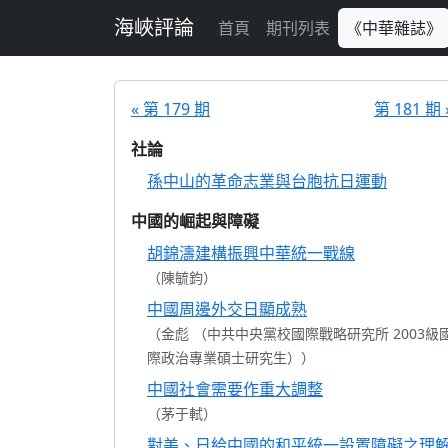
跳至主要內容
海峽評論
首頁
期刊列表
《中華雜誌》
« 第 179 期
第 181 期 
社論
孫中山的革命志業與台胞抗日運動
中國的崛起與障礙
胡錦濤建構振興中華統一戰線
（陳毓鈞）
中國周邊外交日顯成熟
（金彪 （中共中央黨校國際戰略研究所 2003級
際政治專業碩士研究生））
中國社會需要作重大調整
（茅于軾）
對美、日給中國的和平統一設置障礙之理