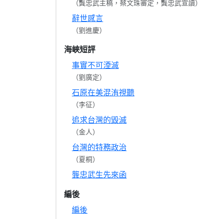
（龔忠武主稿，蔡文珠審定，龔忠武宣讀）
辭世感言
（劉進慶）
海峽短評
事實不可湮滅
（劉廣定）
石原在美混洧視聽
（李征）
追求台灣的毀滅
（金人）
台灣的特務政治
（夏桐）
龔忠武生先來函
編後
編後