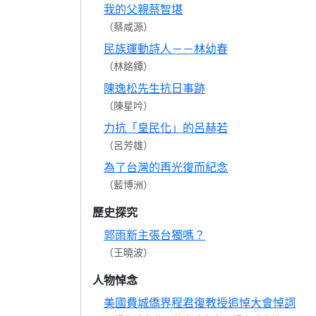
我的父親蔡智堪
（蔡咸源）
民族運動詩人－－林幼春
（林銘鐔）
陳逸松先生抗日事跡
（陳星吟）
力抗「皇民化」的呂赫若
（呂芳雄）
為了台灣的再光復而紀念
（藍博洲）
歷史探究
郭雨新主張台獨嗎？
（王曉波）
人物悼念
美國費城僑界程君復教授追悼大會悼詞