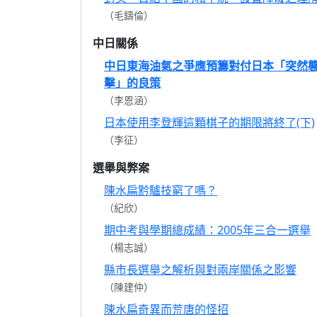
（毛鑄倫）
中日關係
中日東海油氣之爭應預籌對付日本「突然
擊」的良策
（李恩涵）
日本使用李登輝這顆棋子的期限將終了(下)
（李征）
選舉與弊案
陳水扁黔驢技窮了嗎？
（紀欣）
期中考與學期總成績：2005年三合一選舉
（楊志誠）
縣市長選舉之解析與對兩岸關係之影響
（陳建仲）
陳水扁奇異而荒唐的怪招