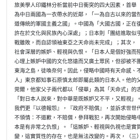
旅美學人印鐵林分析當前中日衝突的四大因素，首舉
為中日兩國為一衣帶水的近鄰，「一為自古以來的當
道傳統的軍國主義之國」。中國為「大國古國，正在
許在於文化與民族內心深處」；日本則「團結進取似
戰雖敗，而自認領袖東亞之天命尚未完成」；其次，
社會深層的嫉妒、輕視與仇恨。「日本人是個好強而
心理上嫉妒中國的文化悠遠而又廣土眾民，但卻被不
東海之島，徒喚奈何。因此，侵略中國時有天命感、
人」東京都知事石原慎太郎即屬此類的日本人。他的
莞爾，他家父子兩代都以「侵華」為其「天命式」的
「對日本人說來，對中華是既嫉妒又不平，又輕視」
我們更『以德報怨』，『政府不賠償』，並訴求世世
不領情：不道歉，不賠償，參拜戰犯，再次開始侵略
本是有非常之仇恨」。「這嫉妒、輕視與仇視也是實
變，這實質性的存在，也是無法改變的。再次，（三