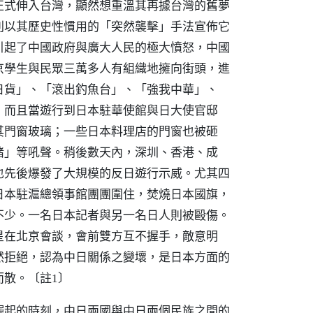
正式伸入台灣，顯然想重溫其再據台灣的舊夢
則以其歷史性慣用的「突然襲擊」手法宣佈它
引起了中國政府與廣大人民的極大憤怒，中國
京學生與民眾三萬多人有組織地擁向街頭，進
日貨」、「滾出釣魚台」、「強我中華」、
，而且當遊行到日本駐華使館與日大使官邸
其門窗玻璃；一些日本料理店的門窗也被砸
豬」等吼聲。稍後數天內，深圳、香港、成
也先後爆發了大規模的反日遊行示威。尤其四
日本駐滬總領事館團團圍住，焚燒日本國旗，
不少。一名日本記者與另一名日人則被毆傷。
星在北京會談，會前雙方互不握手，敵意明
然拒絕，認為中日關係之變壞，是日本方面的
而散。
〔註1〕
崛起的時刻，中日兩國與中日兩個民族之間的