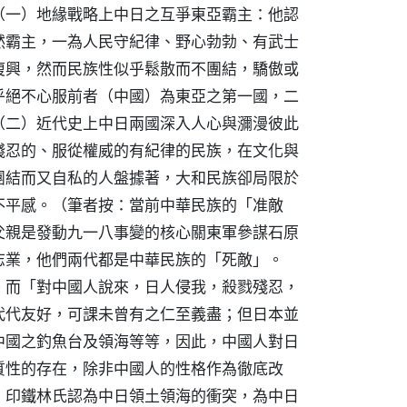
（一）地緣戰略上中日之互爭東亞霸主：他認
然霸主，一為人民守紀律、野心勃勃、有武士
復興，然而民族性似乎鬆散而不團結，驕傲或
乎絕不心服前者（中國）為東亞之第一國，二
（二）近代史上中日兩國深入人心與瀰漫彼此
殘忍的、服從權威的有紀律的民族，在文化與
團結而又自私的人盤據著，大和民族卻局限於
不平感。（筆者按：當前中華民族的「准敵
父親是發動九一八事變的核心關東軍參謀石原
志業，他們兩代都是中華民族的「死敵」。
。而「對中國人說來，日人侵我，殺戮殘忍，
代代友好，可課未曾有之仁至義盡；但日本並
中國之釣魚台及領海等等，因此，中國人對日
質性的存在，除非中國人的性格作為徹底改
）印鐵林氏認為中日領土領海的衝突，為中日