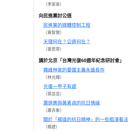
（李家泉）
向民進黨討公道
民進黨的媒體控制工程
（黃智賢）
天理何在？公道何在？
（姜思章）
講於北京「台灣光復60週年紀念研討會」
霧峰林家的愛國主義永遠長存
（林光輝）
光復一甲子有感
（葉芸芸）
蕭道應與黃素貞的抗日情緣
（蕭吉紫）
關於「楊逵的抗日精神」的一些粗淺看法
（楊建）