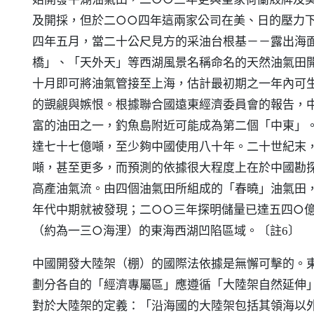
及開採，但於二○○四年這兩家公司在美、日的壓力
四年五月，當二十公尺見方的采油台根基－－露出海
橋」、「天外天」等西湖風景名稱命名的天然油氣田
十月即可將油氣管接至上海，估計最初期之一年內可
的覬覦與嫉恨。根據聯合國遠東經濟委員會的報告，
富的油田之一，釣魚島附近可能成為第二個「中東」
達七十七億噸，至少夠中國使用八十年。二十世紀末
噸，甚至更多，而預測的依據很大程度上在於中國勘
高產油氣流。由四個油氣田所組成的「春曉」油氣田
年代中期就被發現；二○○三年探明儲量已達五四○
（約為一三○海浬）的東海西湖凹陷區域。
〔註6〕
中國開發大陸架（棚）的國際法依據是無懈可擊的。
劃分各自的「經濟專屬區」應遵循「大陸架自然延伸
對於大陸架的定義：「沿海國的大陸架包括其領海以