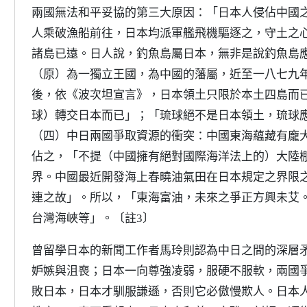
兩國無法和平妥協的第三大原因：「日本人侵佔中國
人乘破漁船前往，日本均派軍艦飛機驅逐之，守土之
諸島已遠。日人說，釣魚島屬日本，無非是說釣魚島
（原）為一獨立王國，為中國的藩屬，近至一八七九
後，依《波次坦宣言》，日本領土只限於本土四島而
球）轉交日本而已」；「琉球絕不是日本領土，琉球
（四）中日兩國爭取資源的衝突：中國東海蘊藏有龐
佔之，「不提（中國擁有絕對國際海洋法上的）大陸
界。中國最近開發海上春曉油氣田在日本規定之界限
連之故」。所以，「東海富油，未來之爭正方興未艾
台灣海峽等」。
〔註3〕
曾留學日本的新聞工作者馬玲則認為中日之間的深層
妒嫉與沮喪；日本一向尊強凌弱，服硬不服軟，兩國
敗日本，日本才馴服謙遜，否則它必傲慢欺人。日本