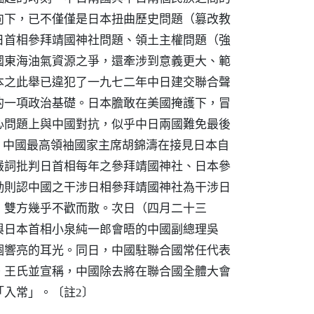
向下，已不僅僅是日本扭曲歷史問題（篡改教
日首相參拜靖國神社問題、領土主權問題（強
國東海油氣資源之爭，還牽涉到意義更大、範
本之此舉已違犯了一九七二年中日建交聯合聲
的一項政治基礎。日本膽敢在美國掩護下，冒
心問題上與中國對抗，似乎中日兩國難免最後
，中國最高領袖國家主席胡錦濤在接見日本自
嚴詞批判日首相每年之參拜靖國神社、日本參
勤則認中國之干涉日相參拜靖國神社為干涉日
，雙方幾乎不歡而散。次日（四月二十三
與日本首相小泉純一郎會晤的中國副總理吳
個響亮的耳光。同日，中國駐聯合國常任代表
。王氏並宣稱，中國除去將在聯合國全體大會
「入常」。
〔註2〕