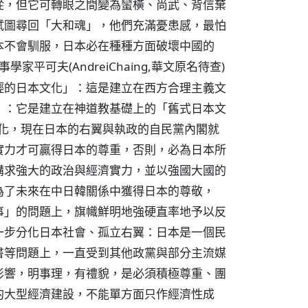
從，但它可轉眼之間變為蠻橫、尚武、背信棄
試圖尋回「大和魂」，他們充滿憂患感，最怕
本不會馴服，日本必在種種方面破壞中國的
平可夫(AndreiChaing,華文原名待查)
輕的日本文化」：這是建立在西方合理主義文
」：它是建立在神道教基礎上的「舊式日本文
不化，現在日本的右翼與執政的自民黨內閣就
實力才可贏得日本的尊重，否則，必為日本所
講求強大的政治與經濟實力，並以強國大國的
為了未來在中日韓關係中獲得日本的尊敬，
事」的問題上，旗幟鮮明地強硬直率地予以反
一步分化日本社會、孤立右翼：日本是一個民
書等問題上，一直受到其他政黨與部分主流媒
影響，明事理，有禮貌，是必須積極尊重、團
的大型經濟建設，不能單方面只作經濟性成