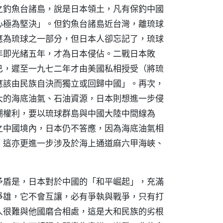
之釣魚台諸島，說是日本領土，凡有保釣中國
心極為堅決」。但釣魚台諸島近台灣，離琉球
應為琉球之一部分，但日本人卻忘記了，琉球
年即光緒五年，才為日本侵佔。二戰日本敗
已，遲至一九七二年才由美國私相授受（將琉
應該由民族自決而獨立或回歸中國」。再次，
大的海底油氣、石油資源，日本則想進一步侵
棚權利，要以琉球群島與中國大陸中間線為
之中國境內，日本仍不答應，因為海底油氣相
。這亦更進一步涉及於海上通道麻六甲海峽、
矛盾是，日本對於中國的「和平崛起」，充滿
爭雄，它不會互讓，必有爭執與戰爭，只有打
人很難與他國磨合相處，這是大和民族的劣根