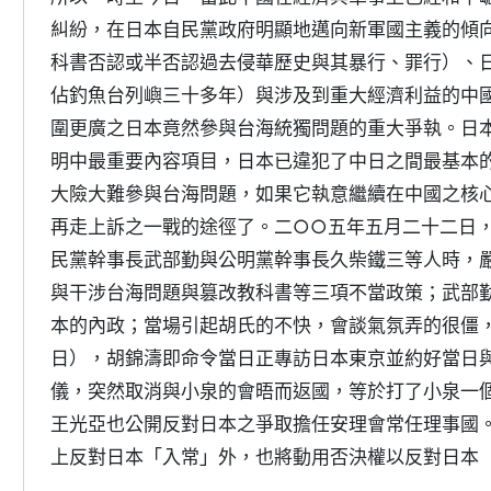
糾紛，在日本自民黨政府明顯地邁向新軍國主義的傾
科書否認或半否認過去侵華歷史與其暴行、罪行）、
佔釣魚台列嶼三十多年）與涉及到重大經濟利益的中
圍更廣之日本竟然參與台海統獨問題的重大爭執。日
明中最重要內容項目，日本已違犯了中日之間最基本
大險大難參與台海問題，如果它執意繼續在中國之核
再走上訴之一戰的途徑了。二○○五年五月二十二日
民黨幹事長武部勤與公明黨幹事長久柴鐵三等人時，
與干涉台海問題與篡改教科書等三項不當政策；武部
本的內政；當場引起胡氏的不快，會談氣氛弄的很僵
日），胡錦濤即命令當日正專訪日本東京並約好當日
儀，突然取消與小泉的會晤而返國，等於打了小泉一
王光亞也公開反對日本之爭取擔任安理會常任理事國
上反對日本「入常」外，也將動用否決權以反對日本