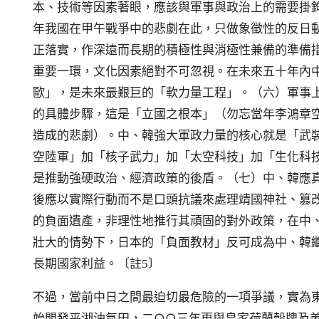
本、技術等因素著眼，應該與軍事與政治上的需要掛
年我國在甲午戰爭中的悲劇在此，只做象徵性的反日
正落實，作深遠而長期的積極性與消極性兼備的準備
重要一環，文化因素絕對不可忽視。在未來五十年內
歐」，是未來最艱巨的「軟力量工程」。（六）軍事
的具體步驟，這是「立國之根本」（勿忘當年李鴻章
造成的悲劇）。中、韓強大軍政力量的核心就是「武
空陸軍」加「核子武力」加「太空科技」加「生化科
是推動強硬政治、經濟政策的後盾。（七）中、韓應
後應以實際行動而不是口頭抗議來處理靖國神社、篡
的負面遺產，非理性地推行其頑固的對外政策，在中
壯大的情勢下，日本的「負面教材」反可成為中、韓
長期國家利益。
〔註5〕
不過，當前中日之間最迫切最危險的一項爭議，實為
始開發平湖油氣田，二○○三年更與皇家荷蘭殼牌及美商優