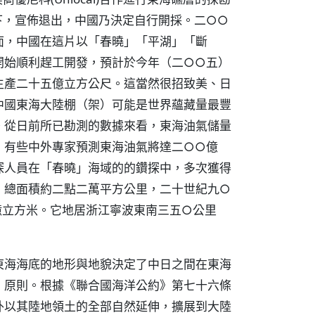
下，宣佈退出，中國乃決定自行開採。二○○
面，中國在這片以「春曉」「平湖」「斷
開始順利趕工開發，預計於今年（二○○五）
生產二十五億立方公尺。這當然很招致美、日
中國東海大陸棚（架）可能是世界蘊藏量最豐
。從日前所已勘測的數據來看，東海油氣儲量
，有些中外專家預測東海油氣將達二○○億
探人員在「春曉」海域的的鑽探中，多次獲得
，總面積約二點二萬平方公里，二十世紀九○
億立方米。它地居浙江寧波東南三五○公里
東海海底的地形與地貌決定了中日之間在東海
」原則。根據《聯合國海洋公約》第七十六條
外以其陸地領土的全部自然延伸，擴展到大陸