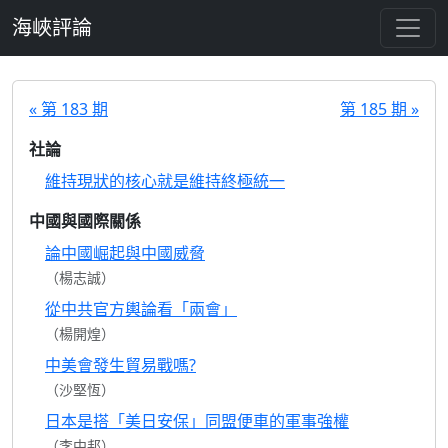
跳至主要內容
海峽評論
« 第 183 期
第 185 期 »
社論
維持現狀的核心就是維持終極統一
中國與國際關係
論中國崛起與中國威脅
（楊志誠）
從中共官方輿論看「兩會」
（楊開煌）
中美會發生貿易戰嗎?
（沙堅恆）
日本是搭「美日安保」同盟便車的軍事強權
（李中邦）