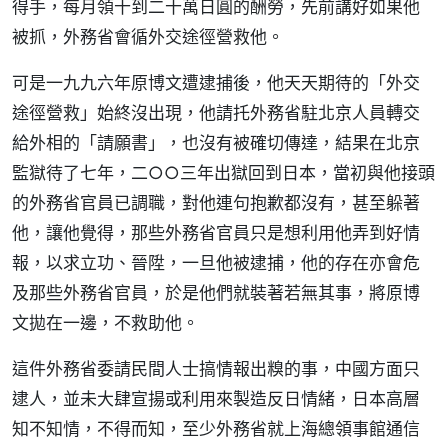
得手，每月領十到二十萬日圓的酬勞，先前講好如果他
被抓，外務省會循外交途徑營救他。
可是一九九六年原博文遭逮捕後，他天天期待的「外交
途徑營救」始終沒出現，他請托外務省駐北京人員轉交
給外相的「請願書」，也沒有被確切傳達，結果在北京
監獄待了七年，二○○三年出獄回到日本，當初與他接頭
的外務省官員已調職，對他連句抱歉都沒有，甚至躲著
他，讓他覺得，那些外務省官員只是想利用他弄到好情
報，以求立功、晉陞，一旦他被逮捕，他的存在亦會危
及那些外務省官員，於是他們就裝著若無其事，將原博
文拋在一邊，不救助他。
這件外務省委請民間人士搞情報出糗的事，中國方面只
逮人，並未大肆宣揚或利用來製造反日情緒，日本高層
知不知情，不得而知，至少外務省就上海總領事館通信