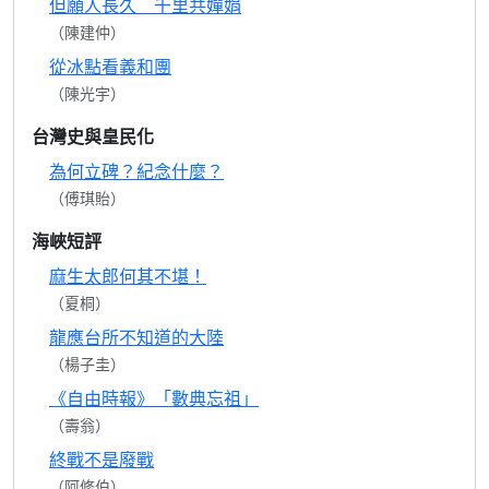
但願人長久 千里共嬋娟
（陳建仲）
從冰點看義和團
（陳光宇）
台灣史與皇民化
為何立碑？紀念什麼？
（傅琪貽）
海峽短評
麻生太郎何其不堪！
（夏桐）
龍應台所不知道的大陸
（楊子圭）
《自由時報》「數典忘祖」
（壽翁）
終戰不是廢戰
（阿修伯）