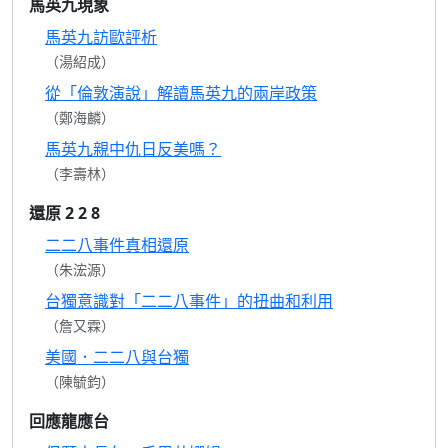
馬英九現象
馬英九訪歐評析
（湯紹成）
從「倫敦演說」解讀馬英九的兩岸政策
（鄭海麟）
馬英九親中仇日反美嗎？
（李壽林）
還原 2 2 8
二二八事件真相還原
（朱浤源）
台獨意識對「二二八事件」的扭曲和利用
（詹又霖）
美國．二二八與台獨
（陳毓鈞）
回應龍應台