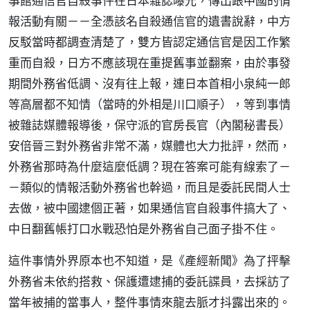
事館通信官自殺事件在日本雜誌曝光，傳出跟中國的情
報活動有關－－全憑該名自殺通信官的遺書說辭，中方
反駁當時都調查清楚了，雙方皆認定通信官是因工作繁
重而自殺，日方不應該現在重提舊事並翻案，由於事發
期間外務省低調、沒有往上報，連日本首相小泉純一郎
等高層都不知情（當時的外相是川口順子），等到事情
被雜誌媒體報導後，保守派的官房長官（內閣秘書長）
安倍晉三對外務省非常不滿，媒體也大力批評，然而，
外務省那時為什麼這麼低調？現在答案可能有線索了－
－類似的情報活動外務省也幹過，而且是委託民間人士
去做，被中國逮個正著，如果通信官自殺事件搞大了、
中日翻舊帳打口水戰恐怕是外務省自己面子掛不住。
這件事情外界原本也不知道，是《產經新聞》為了抨擊
外務省未依約搭救、保護遭逮捕的委託諜員，去採訪了
當年被捕的當事人，整件事情來龍去脈才抖露出來的。