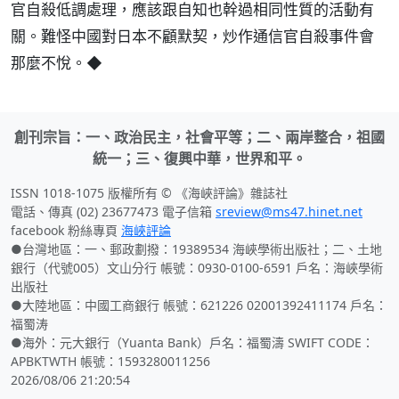
官自殺低調處理，應該跟自知也幹過相同性質的活動有
關。難怪中國對日本不顧默契，炒作通信官自殺事件會
那麼不悅。◆
創刊宗旨：一、政治民主，社會平等；二、兩岸整合，祖國
統一；三、復興中華，世界和平。
ISSN 1018-1075 版權所有 © 《海峽評論》雜誌社
電話、傳真 (02) 23677473 電子信箱
sreview@ms47.hinet.net
facebook 粉絲專頁
海峽評論
●台灣地區：一、郵政劃撥：19389534 海峽學術出版社；二、土地
銀行（代號005）文山分行 帳號：0930-0100-6591 戶名：海峽學術
出版社
●大陸地區：中國工商銀行 帳號：621226 02001392411174 戶名：
福蜀涛
●海外：元大銀行（Yuanta Bank）戶名：福蜀濤 SWIFT CODE：
APBKTWTH 帳號：1593280011256
2026/08/06 21:20:54