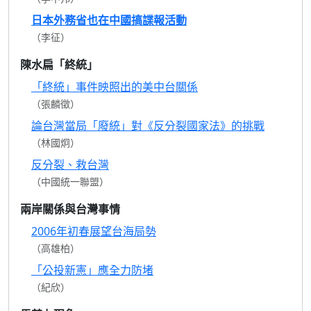
日本外務省也在中國搞諜報活動
（李征）
陳水扁「終統」
「終統」事件映照出的美中台關係
（張麟徵）
論台灣當局「廢統」對《反分裂國家法》的挑戰
（林國炯）
反分裂、救台灣
（中國統一聯盟）
兩岸關係與台灣事情
2006年初春展望台海局勢
（高雄柏）
「公投新憲」應全力防堵
（紀欣）